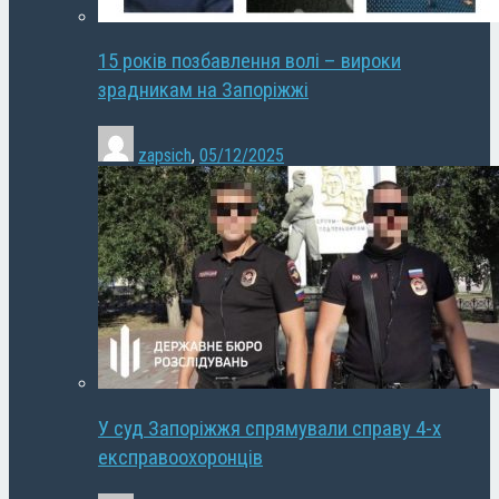
15 років позбавлення волі – вироки
зрадникам на Запоріжжі
zapsich
,
05/12/2025
У суд Запоріжжя спрямували справу 4-х
експравоохоронців