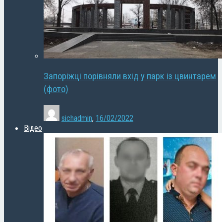
Запоріжці порівняли вхід у парк із цвинтарем
(фото)
sichadmin
,
16/02/2022
Відео