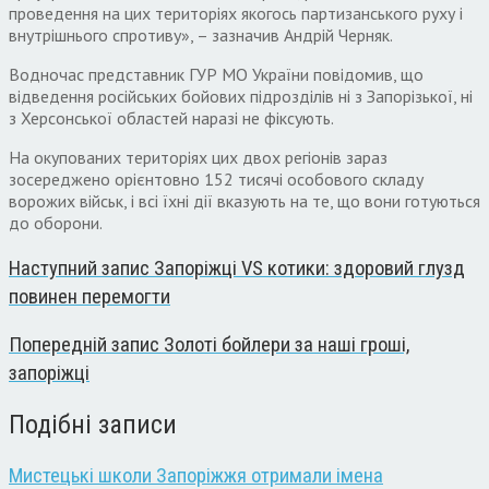
проведення на цих територіях якогось партизанського руху і
внутрішнього спротиву», – зазначив Андрій Черняк.
Водночас представник ГУР МО України повідомив, що
відведення російських бойових підрозділів ні з Запорізької, ні
з Херсонської областей наразі не фіксують.
На окупованих територіях цих двох регіонів зараз
зосереджено орієнтовно 152 тисячі особового складу
ворожих військ, і всі їхні дії вказують на те, що вони готуються
до оборони.
Наступний запис
Запоріжці VS котики: здоровий глузд
повинен перемогти
Попередній запис
Золоті бойлери за наші гроші,
запоріжці
Подібні записи
Мистецькі школи Запоріжжя отримали імена