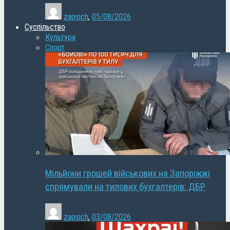
zapsich
,
05/08/2026
Суспільство
Культура
Спорт
Мільйони грошей військових на Запоріжжі
спрямували на тилових бухгалтерів: ДБР
zapsich
,
03/08/2026