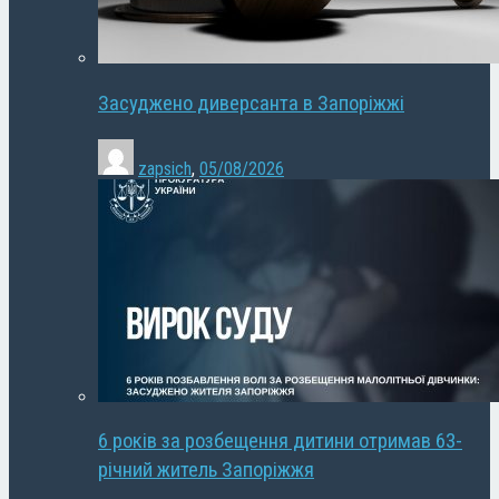
Засуджено диверсанта в Запоріжжі
zapsich
,
05/08/2026
6 років за розбещення дитини отримав 63-
річний житель Запоріжжя