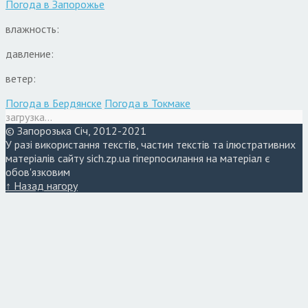
Погода в
Запорожье
влажность:
давление:
ветер:
Погода в Бердянске
Погода в Токмаке
загрузка...
© Запорозька Січ, 2012-2021
У разі використання текстів, частин текстів та ілюстративних
матеріалів сайту sich.zp.ua гіперпосилання на матеріал є
обов'язковим
↑ Назад нагору