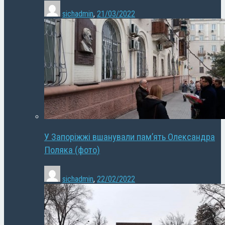
sichadmin
,
21/03/2022
У Запоріжжі вшанували пам’ять Олександра
Поляка (фото)
sichadmin
,
22/02/2022