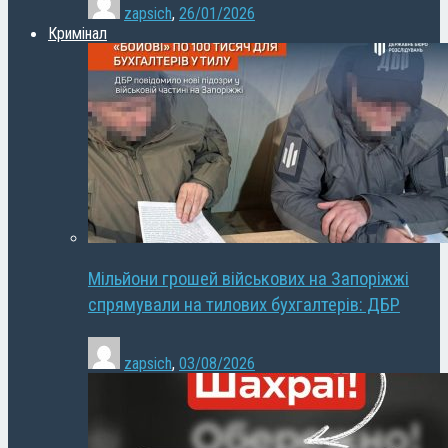
zapsich
,
26/01/2026
Кримінал
Мільйони грошей військових на Запоріжжі
спрямували на тилових бухгалтерів: ДБР
zapsich
,
03/08/2026