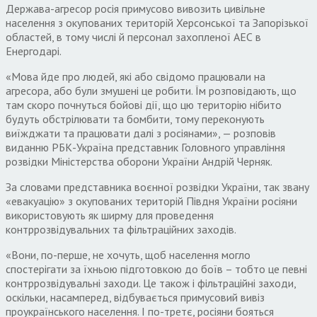
Держава-агресор росія примусово вивозить цивільне
населення з окупованих територій Херсонської та Запорізької
областей, в тому числі й персонал захопленої АЕС в
Енергодарі.
«Мова йде про людей, які або свідомо працювали на
агресора, або були змушені це робити. Їм розповідають, що
там скоро почнуться бойові дії, що цю територію нібито
будуть обстрілювати та бомбити, тому переконують
виїжджати та працювати далі з росіянами», — розповів
виданню РБК-Україна представник Головного управління
розвідки Міністерства оборони України Андрій Черняк.
За словами представника воєнної розвідки України, так звану
«евакуацію» з окупованих територій Півдня України росіяни
використовують як ширму для проведення
контррозвідувальних та фільтраційних заходів.
«Вони, по-перше, не хочуть, щоб населення могло
спостерігати за їхньою підготовкою до боїв – тобто це певні
контррозвідувальні заходи. Це також і фільтраційні заходи,
оскільки, насамперед, відбувається примусовий вивіз
проукраїнського населення. І по-третє, росіяни бояться