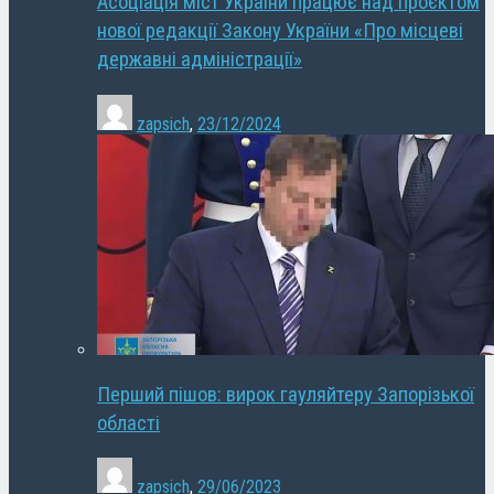
Асоціація міст України працює над проєктом
нової редакції Закону України «Про місцеві
державні адміністрації»
zapsich
,
23/12/2024
Перший пішов: вирок гауляйтеру Запорізької
області
zapsich
,
29/06/2023