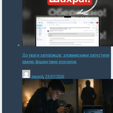
До уваги запоріжців: зловмисники запустили
хвилю фішингових розсилок
zapsich
,
23/07/2026