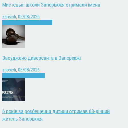
Мистецькі школи Запоріжжя отримали імена
zapsich
,
05/08/2026
Запоріжжя
Культура
Новини
Засуджено диверсанта в Запоріжжі
zapsich
,
05/08/2026
Війна
Запоріжжя
Новини
6 років за розбещення дитини отримав 63-річний
житель Запоріжжя