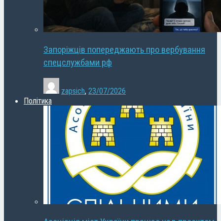
Запоріжців попереджають про вербування
спецслужбами рф
zapsich
,
23/07/2026
Політика