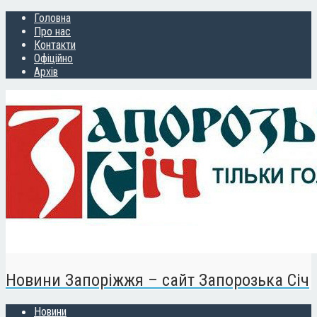
Головна
Про нас
Контакти
Офіційно
Архів
Новини Запоріжжя – сайт Запорозька Січ
Новини