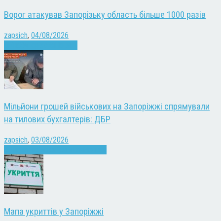
Ворог атакував Запорізьку область більше 1000 разів
zapsich
,
04/08/2026
Війна
Запоріжжя
Новини
Мільйони грошей військових на Запоріжжі спрямували
на тилових бухгалтерів: ДБР
zapsich
,
03/08/2026
Війна
Запоріжжя
Кримінал
Новини
Мапа укриттів у Запоріжжі