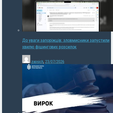
До уваги запоріжців: зловмисники запустили
хвилю фішингових розсилок
zapsich
,
23/07/2026