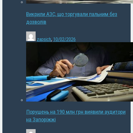
Викрили АЗС, що торгували пальним без
дозволів
zapsich
,
10/02/2026
Порушень на 190 млн грн виявили аудитори
на Запоріжжі