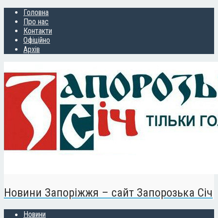
Головна
Про нас
Контакти
Офіційно
Архів
Новини Запоріжжя – сайт Запорозька Січ
Новини