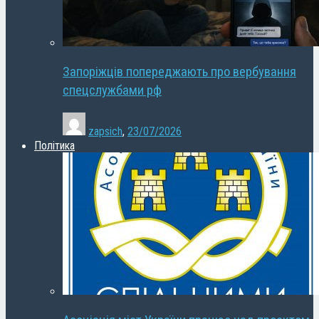
Запоріжців попереджають про вербування
спецслужбами рф
zapsich
,
23/07/2026
Політика