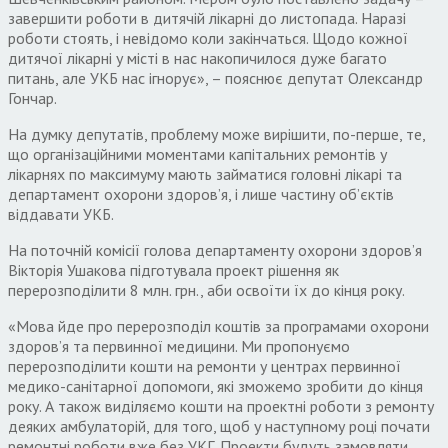
завершити роботи в дитячій лікарні до листопада. Наразі
роботи стоять, і невідомо коли закінчаться. Щодо кожної
дитячої лікарні у місті в нас накопичилося дуже багато
питань, але УКБ нас ігнорує», – пояснює депутат Олександр
Гончар.
На думку депутатів, проблему може вирішити, по-перше, те,
що організаційними моментами капітальних ремонтів у
лікарнях по максимуму мають займатися головні лікарі та
департамент охорони здоров’я, і лише частину об’єктів
віддавати УКБ.
На поточній комісії голова департаменту охорони здоров’я
Вікторія Ушакова підготувала проект рішення як
перерозподілити 8 млн. грн., аби освоїти їх до кінця року.
«Мова йде про перерозподіл коштів за програмами охорони
здоров’я та первинної медицини. Ми пропонуємо
перерозподілити кошти на ремонти у центрах первинної
медико-санітарної допомоги, які зможемо зробити до кінця
року. А також виділяємо кошти на проектні роботи з ремонту
деяких амбулаторій, для того, щоб у наступному році почати
ремонтні роботи вже без УКГ. Проекти будуть замовляти