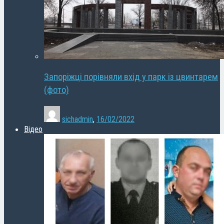
Запоріжці порівняли вхід у парк із цвинтарем
(фото)
sichadmin
,
16/02/2022
Відео