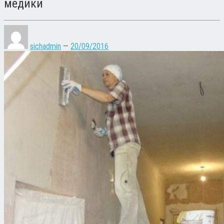
медики
sichadmin
—
20/09/2016