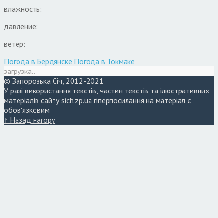
влажность:
давление:
ветер:
Погода в Бердянске
Погода в Токмаке
загрузка...
© Запорозька Січ, 2012-2021
У разі використання текстів, частин текстів та ілюстративних
матеріалів сайту sich.zp.ua гіперпосилання на матеріал є
обов'язковим
↑ Назад нагору