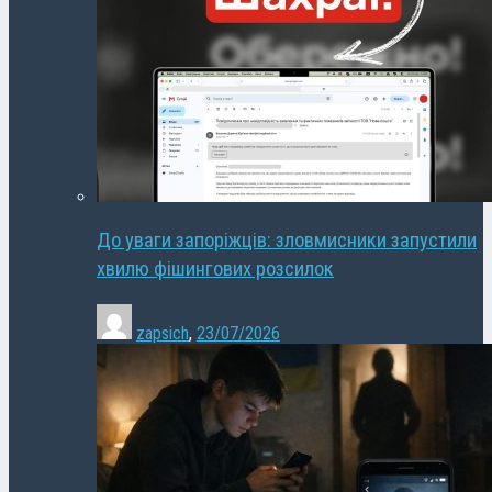
До уваги запоріжців: зловмисники запустили
хвилю фішингових розсилок
zapsich
,
23/07/2026