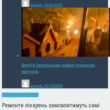
zapsich
,
20/05/2025
Вночі в Запорізькому районі спалахнув
притулок
zapsich
,
25/10/2024
Запоріжжя
Суспільство
Ремонти лікарень замовлятимуть самі