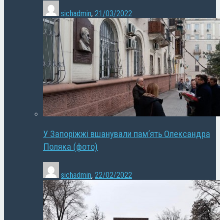
sichadmin
,
21/03/2022
У Запоріжжі вшанували пам’ять Олександра
Поляка (фото)
sichadmin
,
22/02/2022