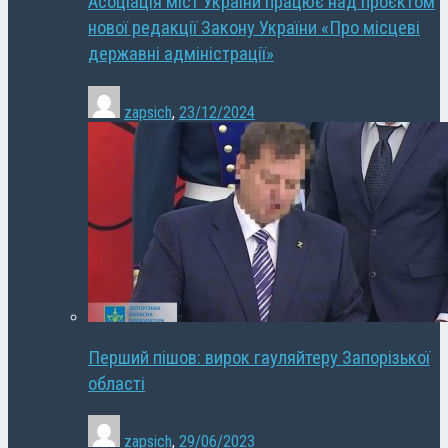
Асоціація міст України працює над проєктом
нової редакції Закону України «Про місцеві
державні адміністрації»
zapsich
,
23/12/2024
Перший пішов: вирок гауляйтеру Запорізької
області
zapsich
,
29/06/2023