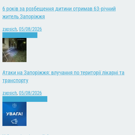
6 років за розбещення дитини отримав 63-річний
житель Запоріжжя
zapsich
,
05/08/2026
Запоріжжя
Новини
Атаки на Запоріжжя: влучання по території лікарні та
транспорту
zapsich
,
05/08/2026
Війна
Запоріжжя
Новини