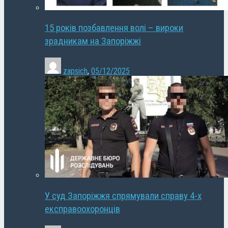
15 років позбавлення волі – вироки
зрадникам на Запоріжжі
zapsich
,
05/12/2025
У суд Запоріжжя спрямували справу 4-х
експравоохоронців