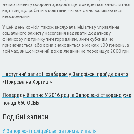
департаменту охорони здоров’я ще доведеться замислитися
над тим, що робити з коштами, які все одно залишаються
неосвоєними.
У цей день комісія також вислухала ініціативу управління
соціального захисту населення надавати додаткову
фінансову підтримку тим городянам, яким субсидія не
призначається, або вона знаходиться в межах 100 гривень, в
той час, як щомісячний дохід людини не перевищує 2800 грн.
Наступний запис
Незабаром у Запоріжжі пройде свято
«Покрова на Хортиці»
Попередній запис
У 2016 році в Запоріжжі створено уже
понад 550 ОСББ
Подібні записи
У Запоріжжі поліцейські затримали палія