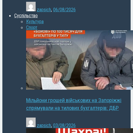
zapsich
,
06/08/2026
Суспільство
Культура
Спорт
Мільйони грошей військових на Запоріжжі
спрямували на тилових бухгалтерів: ДБР
zapsich
,
03/08/2026