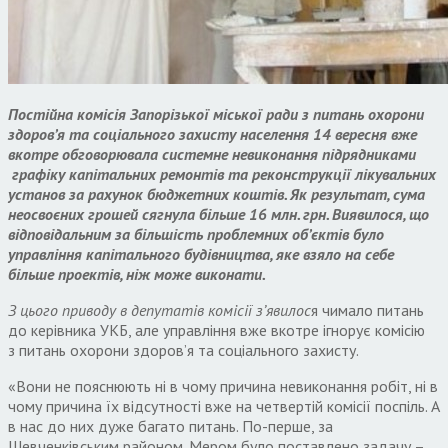
Постійна комісія Запорізької міської ради з питань охорони
здоров’я та соціального захисту населення 14 вересня вже
вкотре обговорювала системне невиконання підрядниками
графіку капітальних ремонтів та реконструкції лікувальних
установ за рахунок бюджетних коштів. Як результат, сума
неосвоєних грошей сягнула більше 16 млн. грн. Виявилося, що
відповідальним за більшість проблемних об’єктів було
управління капітального будівництва, яке взяло на себе
більше проектів, ніж може виконати.
З цього приводу в депутатів комісії з’явилос
я чимало питань
до керівника УКБ, але управління вже вкотре ігнорує комісію
з питань охорони здоров’я та соціального захисту.
«Вони не пояснюють ні в чому причина невиконання робіт, ні в
чому причина їх відсутності вже на четвертій комісії поспіль. А
в нас до них дуже багато питань. По-перше, за
Шевченківським районом. Мером було поставлено задачу –