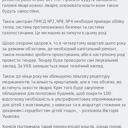
головні лікарі кожної лікарні, освоювати кошти вони також
будуть самостійно.
Також центрам ПМСД №2, №8, №4 необхідні прилади обліку
тепла, система протипожежної безпеки та система
газопостачання. Це ми маємо встигнути в цьому році.
Щодо охорони здоров’я, то в четвертому кварталі цього року
за деякими об’єктами, де необхідний капітальний ремонт,
також можливо зробити проектування, аби в наступному році
провести тендер. Тендер буде проводити сам лікувальний
заклад. За УКБ залишається лише технічний нагляд.
Також до кінця року ми збільшуємо пільгову рецептуру
медикаментів та кількість кришталиків, але в тих обсягах, які
встигнуть освоїти лікарні. Крім того буде закуплене
обладнання для пологових будинків, щоб покрити 100-
відсоткову необхідність в ультрафіолетових опромінювачах
для дітей з жовтяницею, у кювезах та в апаратурі стеження за
диханням і серцебиттям дітей тощо», – розповіла Вікторія
Ушакова.
Комісія підтримала такий перерозподіл коштів, однак голові