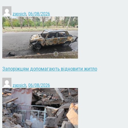
zapsich
,
06/08/2026
Запоріжцям допомагають відновити житло
zapsich
,
06/08/2026