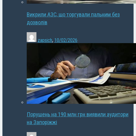
Викрили АЗС, що торгували пальним без
дозволів
zapsich
,
10/02/2026
Порушень на 190 млн грн виявили аудитори
на Запоріжжі