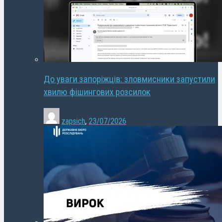
До уваги запоріжців: зловмисники запустили
хвилю фішингових розсилок
zapsich
,
23/07/2026