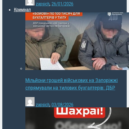
zapsich
,
26/01/2026
Кримінал
Мільйони грошей військових на Запоріжжі
спрямували на тилових бухгалтерів: ДБР
zapsich
,
03/08/2026