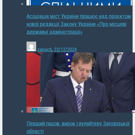
Асоціація міст України працює над проєктом
нової редакції Закону України «Про місцеві
державні адміністрації»
zapsich
,
23/12/2024
Перший пішов: вирок гауляйтеру Запорізької
області