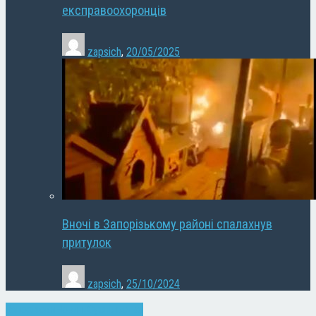
експравоохоронців
zapsich
,
20/05/2025
Вночі в Запорізькому районі спалахнув
притулок
zapsich
,
25/10/2024
Запоріжжя
Новини
Суспільство