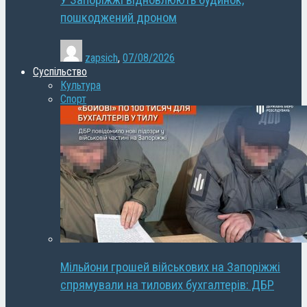
У Запоріжжі відновлюють будинок,
пошкоджений дроном
zapsich
,
07/08/2026
Суспільство
Культура
Спорт
Мільйони грошей військових на Запоріжжі
спрямували на тилових бухгалтерів: ДБР