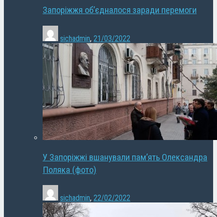
Запоріжжя об’єдналося заради перемоги
sichadmin
,
21/03/2022
У Запоріжжі вшанували пам’ять Олександра
Поляка (фото)
sichadmin
,
22/02/2022