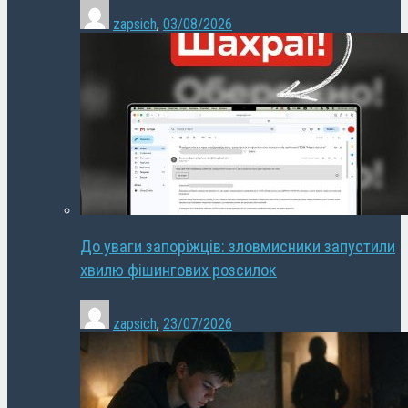
zapsich
,
03/08/2026
До уваги запоріжців: зловмисники запустили
хвилю фішингових розсилок
zapsich
,
23/07/2026