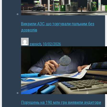
Викрили АЗС, що торгували пальним без
дозволів
zapsich
,
10/02/2026
Порушень на 190 млн грн виявили аудитори