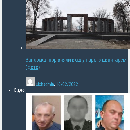
Запоріжці порівняли вхід у парк із цвинтарем
(фото)
sichadmin
,
16/02/2022
Відео