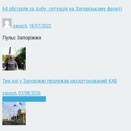
64 обстріли за добу: ситуація на Запорізькому фронті
zapsich
,
18/07/2022
Пульс Запоріжжя
Три дні у Запоріжжі пролежав нездетонований КАБ
zapsich
,
07/08/2026
Війна
Запоріжжя
Новини