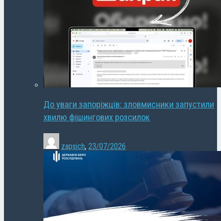
До уваги запоріжців: зловмисники запустили
хвилю фішингових розсилок
zapsich
,
23/07/2026