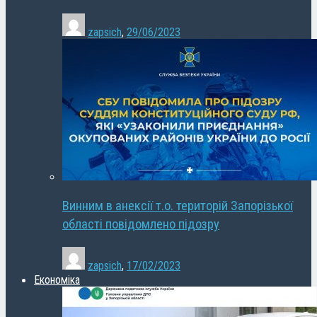
zapsich
,
29/06/2023
Винним в анексії т.о. територій Запорізької
області повідомлено підозру
zapsich
,
17/02/2023
Економіка