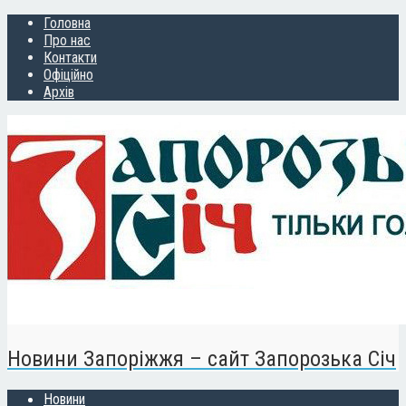
Головна
Про нас
Контакти
Офіційно
Архів
Новини Запоріжжя – сайт Запорозька Січ
Новини