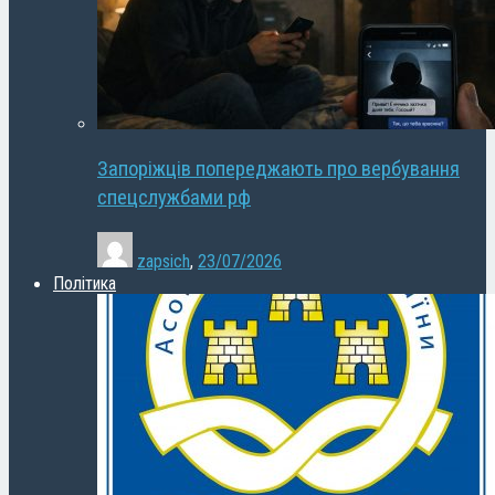
Запоріжців попереджають про вербування
спецслужбами рф
zapsich
,
23/07/2026
Політика