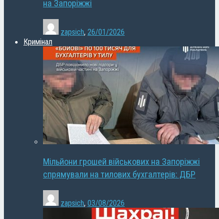
на Запоріжжі
zapsich
,
26/01/2026
Кримінал
Мільйони грошей військових на Запоріжжі
спрямували на тилових бухгалтерів: ДБР
zapsich
,
03/08/2026