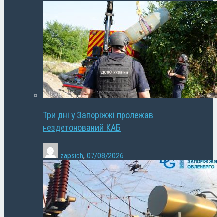
Три дні у Запоріжжі пролежав
нездетонований КАБ
zapsich
,
07/08/2026