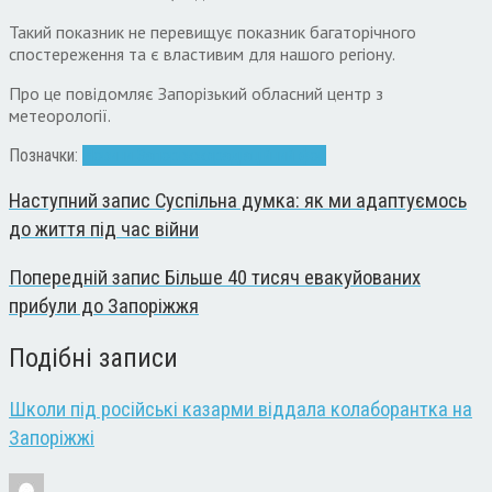
Такий показник не перевищує показник багаторічного
спостереження та є властивим для нашого регіону.
Про це повідомляє Запорізький обласний центр з
метеорології.
Позначки:
Новини Запоріжжя
радіаційний фон
Наступний запис
Суспільна думка: як ми адаптуємось
до життя під час війни
Попередній запис
Більше 40 тисяч евакуйованих
прибули до Запоріжжя
Подібні записи
Школи під російські казарми віддала колаборантка на
Запоріжжі