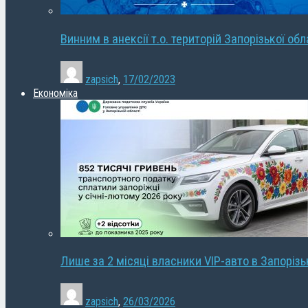
Винним в анексії т.о. територій Запорізької об
zapsich
,
17/02/2023
Економіка
Лише за 2 місяці власники VIP-авто в Запорізь
zapsich
,
26/03/2026