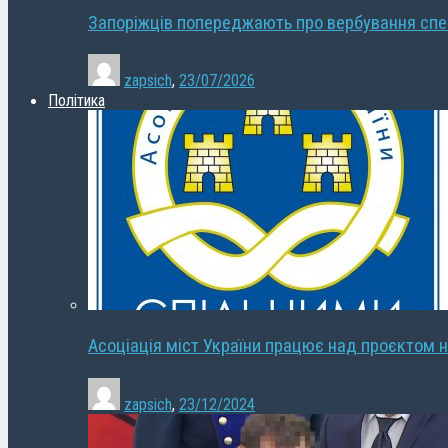
Запоріжців попереджають про вербування сп
zapsich
,
23/07/2026
Політика
Асоціація міст України працює над проєктом н
zapsich
,
23/12/2024