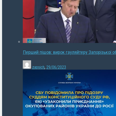
Перший пішов: вирок гауляйтеру Запорізької о
zapsich
,
29/06/2023