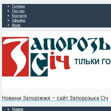
Головна
Про нас
Контакти
Офіційно
Архів
Новини Запоріжжя – сайт Запорозька Січ
Новини