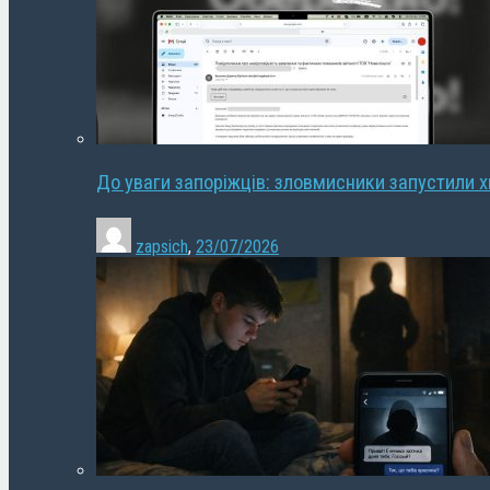
До уваги запоріжців: зловмисники запустили 
zapsich
,
23/07/2026