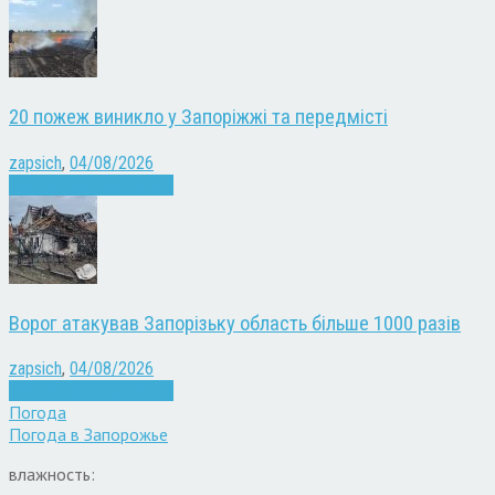
20 пожеж виникло у Запоріжжі та передмісті
zapsich
,
04/08/2026
Війна
Запоріжжя
Новини
Ворог атакував Запорізьку область більше 1000 разів
zapsich
,
04/08/2026
Війна
Запоріжжя
Новини
Погода
Погода в
Запорожье
влажность: