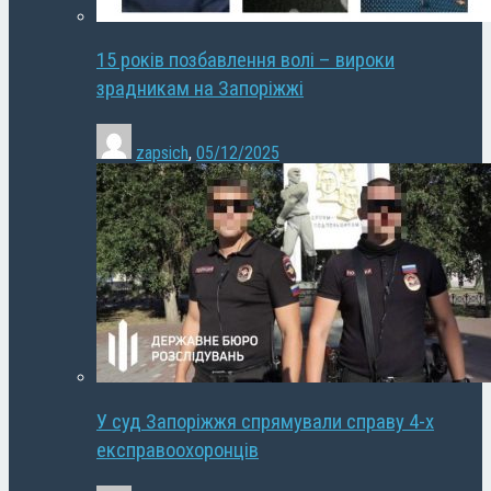
15 років позбавлення волі – вироки
зрадникам на Запоріжжі
zapsich
,
05/12/2025
У суд Запоріжжя спрямували справу 4-х
експравоохоронців