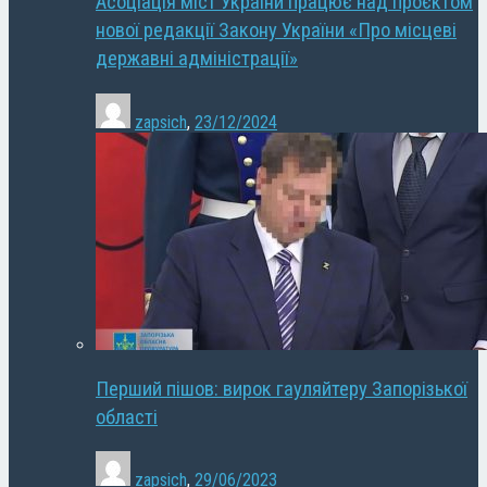
Асоціація міст України працює над проєктом
нової редакції Закону України «Про місцеві
державні адміністрації»
zapsich
,
23/12/2024
Перший пішов: вирок гауляйтеру Запорізької
області
zapsich
,
29/06/2023