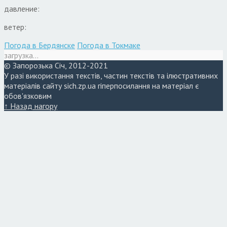
давление:
ветер:
Погода в Бердянске
Погода в Токмаке
загрузка...
© Запорозька Січ, 2012-2021
У разі використання текстів, частин текстів та ілюстративних
матеріалів сайту sich.zp.ua гіперпосилання на матеріал є
обов'язковим
↑ Назад нагору