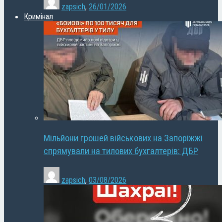
zapsich
,
26/01/2026
Кримінал
Мільйони грошей військових на Запоріжжі
спрямували на тилових бухгалтерів: ДБР
zapsich
,
03/08/2026