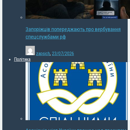
Запоріжців попереджають про вербування
спецслужбами рф
zapsich
,
23/07/2026
Політика