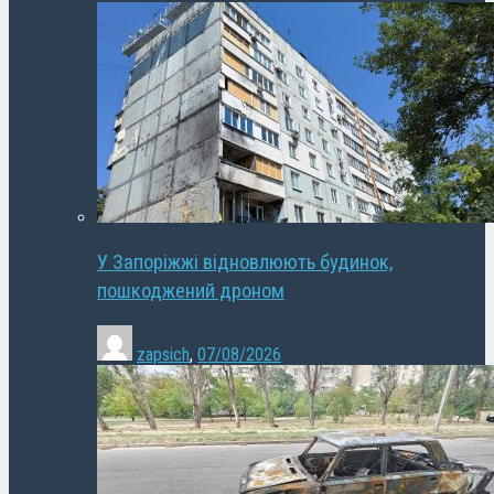
У Запоріжжі відновлюють будинок,
пошкоджений дроном
zapsich
,
07/08/2026