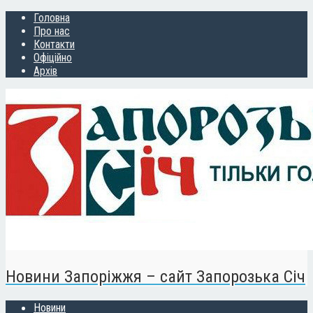
Головна
Про нас
Контакти
Офіційно
Архів
Новини Запоріжжя – сайт Запорозька Січ
Новини