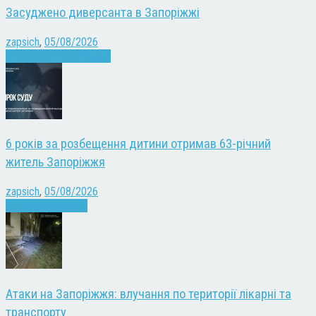
Засуджено диверсанта в Запоріжжі
zapsich
,
05/08/2026
Війна
Запоріжжя
Новини
6 років за розбещення дитини отримав 63-річний
житель Запоріжжя
zapsich
,
05/08/2026
Запоріжжя
Новини
Атаки на Запоріжжя: влучання по території лікарні та
транспорту