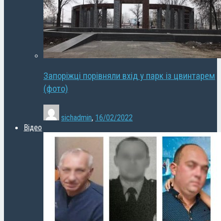
Запоріжці порівняли вхід у парк із цвинтарем
(фото)
sichadmin
,
16/02/2022
Відео