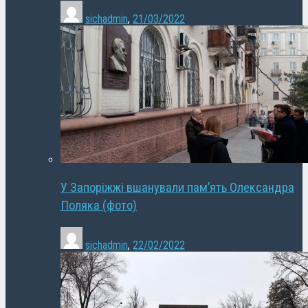
sichadmin
,
21/03/2022
У Запоріжжі вшанували пам’ять Олександра
Поляка (фото)
sichadmin
,
22/02/2022