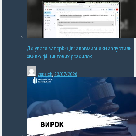
До уваги запоріжців: зловмисники запустили
хвилю фішингових розсилок
zapsich
,
23/07/2026