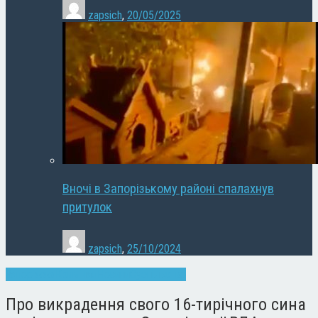
zapsich
,
20/05/2025
Вночі в Запорізькому районі спалахнув
притулок
zapsich
,
25/10/2024
Запоріжжя
Кримінал
Новини
Суспільство
Про викрадення свого 16-тирічного сина