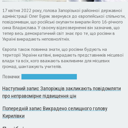
17 квітня 2022 року, голова Запорізької районної державної
адміністрації Олег Буряк звернувся до європейської спільноти,
повідомивши, що російські окупанти викрали його 16-річного
сина Владислава. У своєму відеозверненні він зазначив, що
тепер весь демократичний світ знає про те, що росіяни в
Україні викрадають неповнолітніх.
Європа також повинна знати, що росіяни будують на
території України катівні, викрадають представників місцевої
влади та всіх, кого вважають важливими для місцевих
громад, шантажують учителів.
Позначки:
викрадення
Новини Запоріжжя
Наступний запис
Запоріжців закликають повідомляти
про неправомірне підвищення цін
Попередній запис
Викрадено селищного голову
Кирилівки