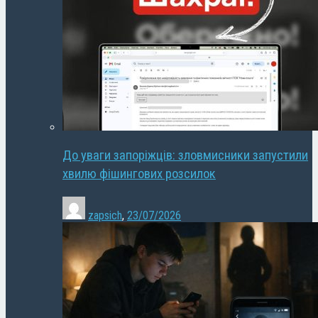
До уваги запоріжців: зловмисники запустили
хвилю фішингових розсилок
zapsich
,
23/07/2026