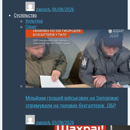
zapsich
,
06/08/2026
Суспільство
Культура
Спорт
Мільйони грошей військових на Запоріжжі
спрямували на тилових бухгалтерів: ДБР
zapsich
,
03/08/2026