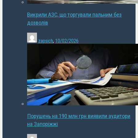
Викрили АЗС, що торгували пальним без
дозволів
zapsich
,
10/02/2026
Порушень на 190 млн грн виявили аудитори
на Запоріжжі