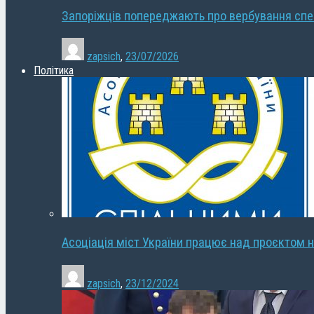
Запоріжців попереджають про вербування сп
zapsich
,
23/07/2026
Політика
Асоціація міст України працює над проєктом н
zapsich
,
23/12/2024