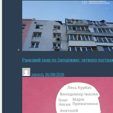
Ранковий удар по Запоріжжю: четверо постра
zapsich
,
06/08/2026