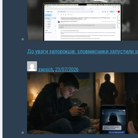
До уваги запоріжців: зловмисники запустили 
zapsich
,
23/07/2026