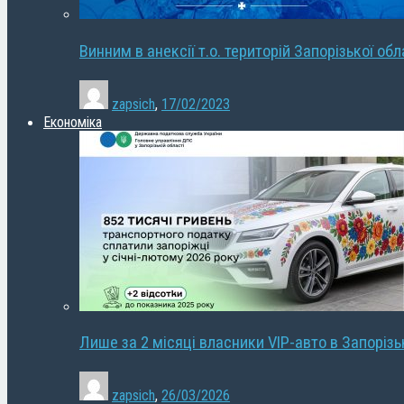
Винним в анексії т.о. територій Запорізької об
zapsich
,
17/02/2023
Економіка
Лише за 2 місяці власники VIP-авто в Запорізь
zapsich
,
26/03/2026