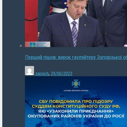
Перший пішов: вирок гауляйтеру Запорізької о
zapsich
,
29/06/2023