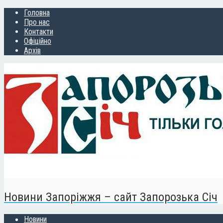
Головна
Про нас
Контакти
Офіційно
Архів
Новини Запоріжжя – сайт Запорозька Січ
Новини