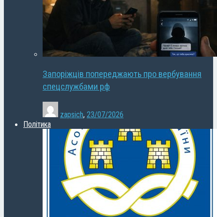
Запоріжців попереджають про вербування
спецслужбами рф
zapsich
,
23/07/2026
Політика