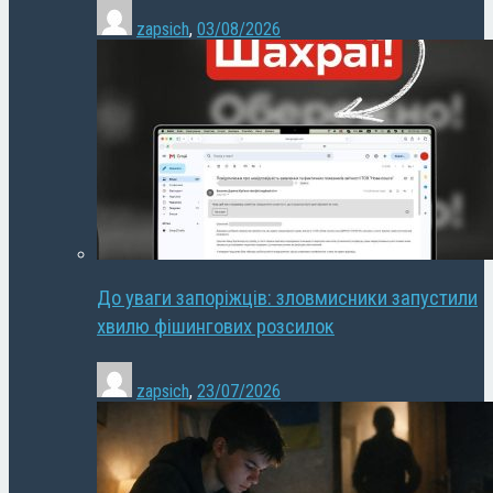
zapsich
,
03/08/2026
До уваги запоріжців: зловмисники запустили
хвилю фішингових розсилок
zapsich
,
23/07/2026