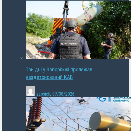
Три дні у Запоріжжі пролежав
нездетонований КАБ
zapsich
,
07/08/2026