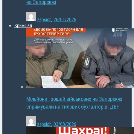
на Запоріжжі
zapsich
,
26/01/2026
Кримінал
Мільйони грошей військових на Запоріжжі
спрямували на тилових бухгалтерів: ДБР
zapsich
,
03/08/2026