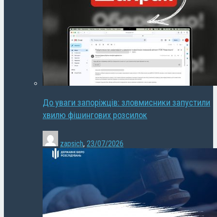
До уваги запоріжців: зловмисники запустили
хвилю фішингових розсилок
zapsich
,
23/07/2026