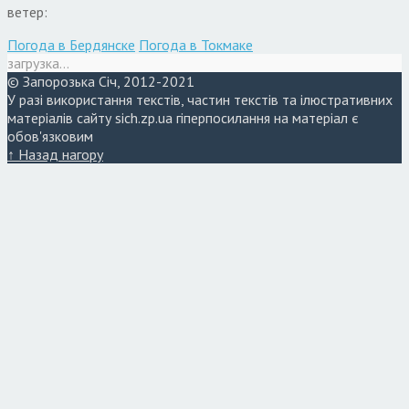
ветер:
Погода в Бердянске
Погода в Токмаке
загрузка...
© Запорозька Січ, 2012-2021
У разі використання текстів, частин текстів та ілюстративних
матеріалів сайту sich.zp.ua гіперпосилання на матеріал є
обов'язковим
↑ Назад нагору