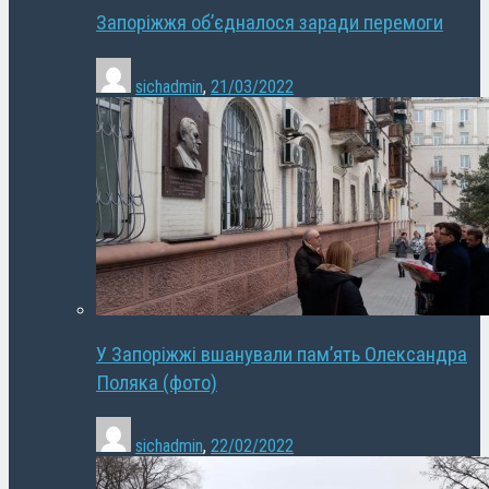
Запоріжжя об’єдналося заради перемоги
sichadmin
,
21/03/2022
У Запоріжжі вшанували пам’ять Олександра
Поляка (фото)
sichadmin
,
22/02/2022