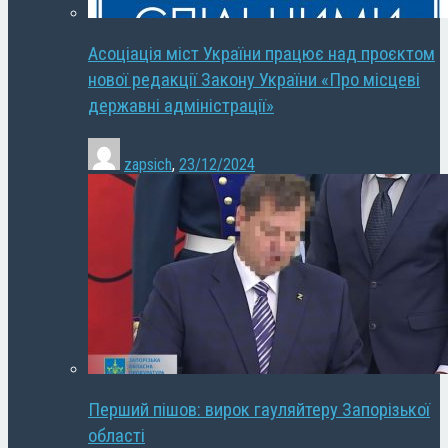
Асоціація міст України працює над проєктом
нової редакції Закону України «Про місцеві
державні адміністрації»
zapsich
,
23/12/2024
Перший пішов: вирок гауляйтеру Запорізької
області