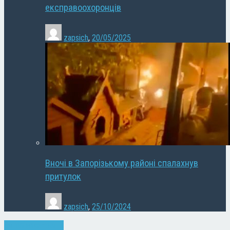
експравоохоронців
zapsich
,
20/05/2025
Вночі в Запорізькому районі спалахнув
притулок
zapsich
,
25/10/2024
Запоріжжя
Новини