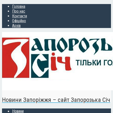
Головна
Про нас
Контакти
Офіційно
Архів
Новини Запоріжжя – сайт Запорозька Січ
Новини