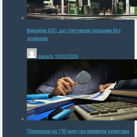
Викрили АЗС, що торгували пальним без
дозволів
zapsich
,
10/02/2026
Порушень на 190 млн грн виявили аудитори