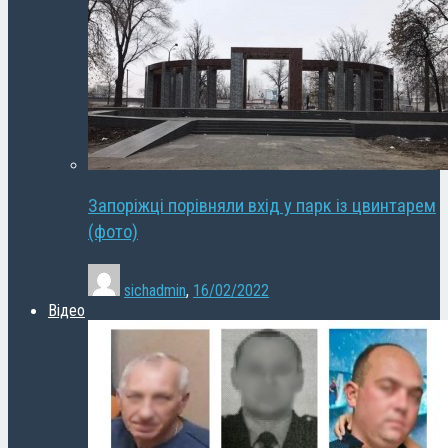
Запоріжці порівняли вхід у парк із цвинтарем
(фото)
sichadmin
,
16/02/2022
Відео