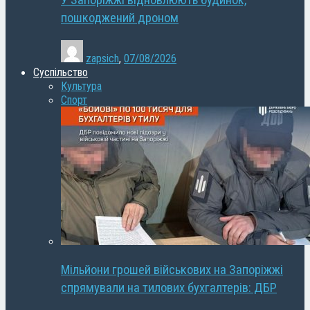
У Запоріжжі відновлюють будинок,
пошкоджений дроном
zapsich
,
07/08/2026
Суспільство
Культура
Спорт
Мільйони грошей військових на Запоріжжі
спрямували на тилових бухгалтерів: ДБР