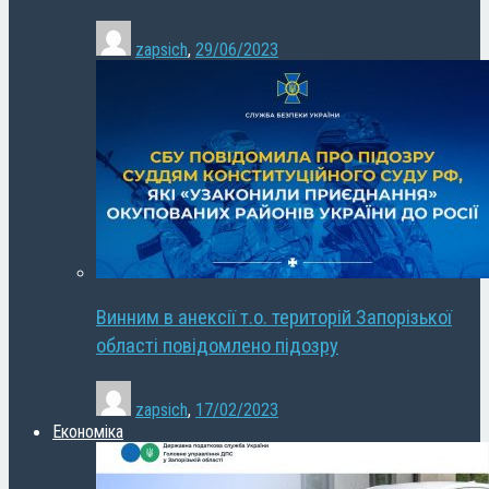
zapsich
,
29/06/2023
Винним в анексії т.о. територій Запорізької
області повідомлено підозру
zapsich
,
17/02/2023
Економіка