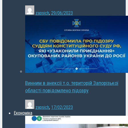
zapsich
,
29/06/2023
Винним в анексії т.о. територій Запорізької
області повідомлено підозру
zapsich
,
17/02/2023
Економіка