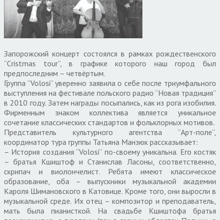
Запорожский концерт состоялся в рамках рождественского
“Сristmas tour”, в графике которого наш город был
предпоследним – четвёртым.
Группа “Volosi” уверенно заявила о себе после триумфального
выступления на фестивале польского радио “Новая традиция”
в 2010 году. Затем награды посыпались, как из рога изобилия.
Фирменным знаком коллектива является уникальное
сочетание классических стандартов и фольклорных мотивов.
Представитель культурного агентства “Арт-поле”,
координатор тура группы Татьяна Манзюк рассказывает:
– История создания “Volosi” по-своему уникальна. Его костяк
– братья Кшиштоф и Станислав Ласоны, соответственно,
скрипач и виолончелист. Ребята имеют классическое
образование, оба – выпускники музыкальной академии
Кароля Шимановского в Катовице. Кроме того, они выросли в
музыкальной среде. Их отец – композитор и преподаватель,
мать была пианисткой. На свадьбе Кшиштофа братья