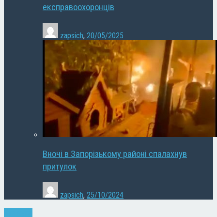
експравоохоронців
zapsich
,
20/05/2025
Вночі в Запорізькому районі спалахнув
притулок
zapsich
,
25/10/2024
Культура