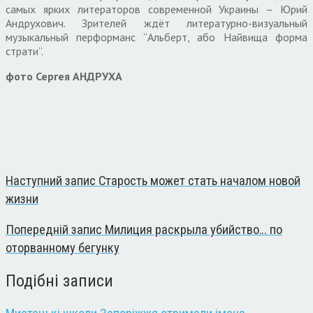
самых ярких литераторов современной Украины – Юрий
Андрухович. Зрителей ждёт литературно-визуальный
музыкальный перформанс “Альберт, або Найвища форма
страти”.
фото Сергея АНДРУХА
Наступний запис
Старость может стать началом новой
жизни
Попередній запис
Ми­ли­ция рас­к­ры­ла убий­ст­во… по
отор­ван­но­му бе­гун­ку
Подібні записи