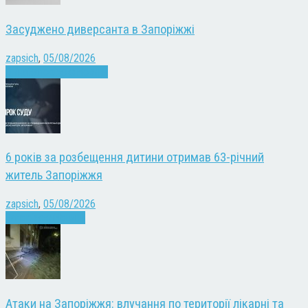
Засуджено диверсанта в Запоріжжі
zapsich
,
05/08/2026
Війна
Запоріжжя
Новини
6 років за розбещення дитини отримав 63-річний
житель Запоріжжя
zapsich
,
05/08/2026
Запоріжжя
Новини
Атаки на Запоріжжя: влучання по території лікарні та