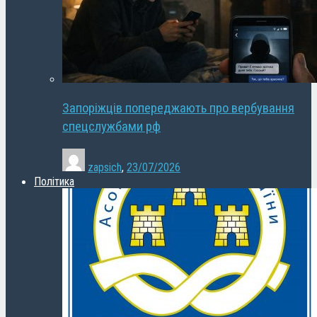
Запоріжців попереджають про вербування
спецслужбами рф
zapsich
,
23/07/2026
Політика