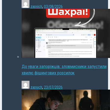
zapsich
,
03/08/2026
До уваги запоріжців: зловмисники запустили
хвилю фішингових розсилок
zapsich
,
23/07/2026