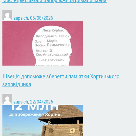
Мистецькі школи Запоріжжя отримали імена
zapsich
,
05/08/2026
Швеція допоможе зберегти пам’ятки Хортицького
заповідника
zapsich
,
22/04/2026