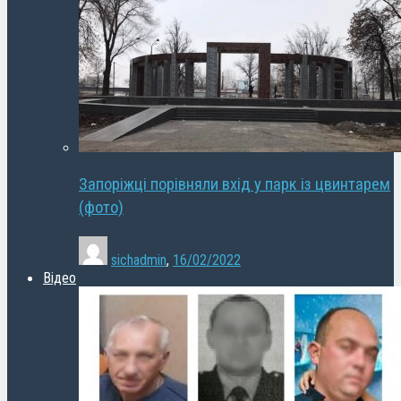
Запоріжці порівняли вхід у парк із цвинтарем
(фото)
sichadmin
,
16/02/2022
Відео