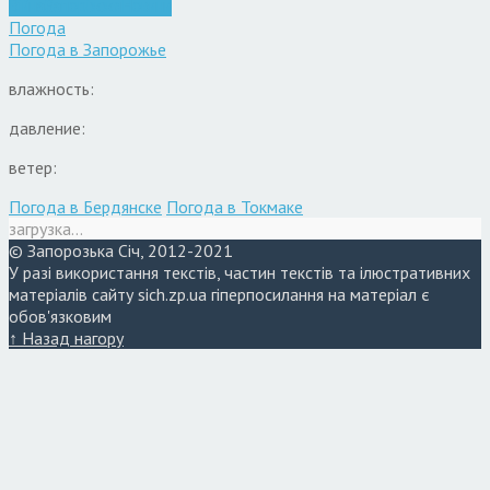
Війна
Запоріжжя
Новини
Погода
Погода в
Запорожье
влажность:
давление:
ветер:
Погода в Бердянске
Погода в Токмаке
загрузка...
© Запорозька Січ, 2012-2021
У разі використання текстів, частин текстів та ілюстративних
матеріалів сайту sich.zp.ua гіперпосилання на матеріал є
обов'язковим
↑ Назад нагору