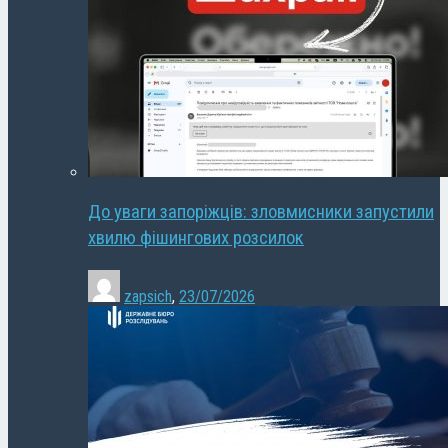
До уваги запоріжців: зловмисники запустили
хвилю фішингових розсилок
zapsich
,
23/07/2026