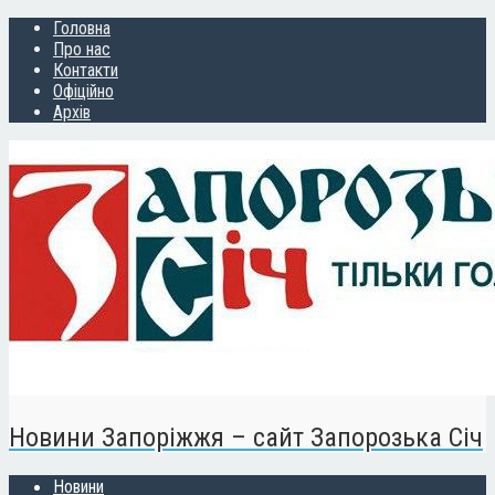
Головна
Про нас
Контакти
Офіційно
Архів
Новини Запоріжжя – сайт Запорозька Січ
Новини