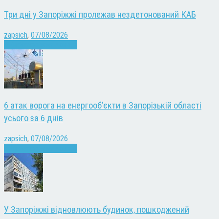
Три дні у Запоріжжі пролежав нездетонований КАБ
zapsich
,
07/08/2026
Війна
Запоріжжя
Новини
6 атак ворога на енергооб’єкти в Запорізькій області
усього за 6 днів
zapsich
,
07/08/2026
Війна
Запоріжжя
Новини
У Запоріжжі відновлюють будинок, пошкоджений