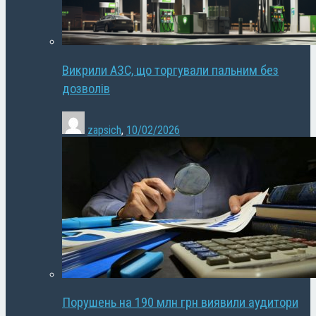
Викрили АЗС, що торгували пальним без
дозволів
zapsich
,
10/02/2026
Порушень на 190 млн грн виявили аудитори