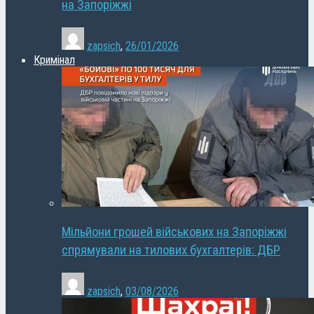
на Запоріжжі
zapsich
,
26/01/2026
Кримінал
Мільйони грошей військових на Запоріжжі
спрямували на тилових бухгалтерів: ДБР
zapsich
,
03/08/2026