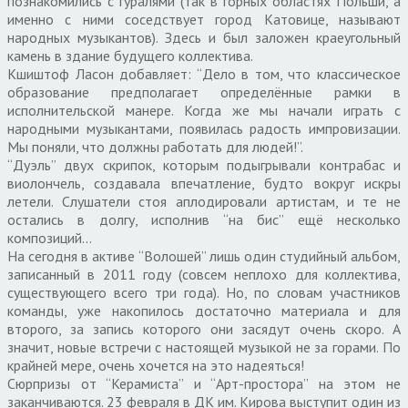
познакомились с гуралями (так в горных областях Польши, а
именно с ними соседствует город Катовице, называют
народных музыкантов). Здесь и был заложен краеугольный
камень в здание будущего коллектива.
Кшиштоф Ласон добавляет: “Дело в том, что классическое
образование предполагает определённые рамки в
исполнительской манере. Когда же мы начали играть с
народными музыкантами, появилась радость импровизации.
Мы поняли, что должны работать для людей!”.
“Дуэль” двух скрипок, которым подыгрывали контрабас и
виолончель, создавала впечатление, будто вокруг искры
летели. Слушатели стоя аплодировали артистам, и те не
остались в долгу, исполнив “на бис” ещё несколько
композиций…
На сегодня в активе “Волошей” лишь один студийный альбом,
записанный в 2011 году (совсем неплохо для коллектива,
существующего всего три года). Но, по словам участников
команды, уже накопилось достаточно материала и для
второго, за запись которого они засядут очень скоро. А
значит, новые встречи с настоящей музыкой не за горами. По
крайней мере, очень хочется на это надеяться!
Сюрпризы от “Керамиста” и “Арт-простора” на этом не
заканчиваются. 23 февраля в ДК им. Кирова выступит один из