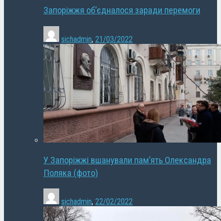
Запоріжжя об’єдналося заради перемоги
sichadmin
,
21/03/2022
У Запоріжжі вшанували пам’ять Олександра
Поляка (фото)
sichadmin
,
22/02/2022