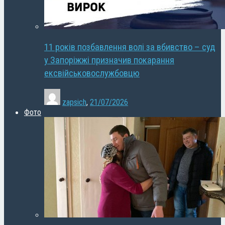
11 років позбавлення волі за вбивство – суд
у Запоріжжі призначив покарання
ексвійськовослужбовцю
zapsich
,
21/07/2026
Фото