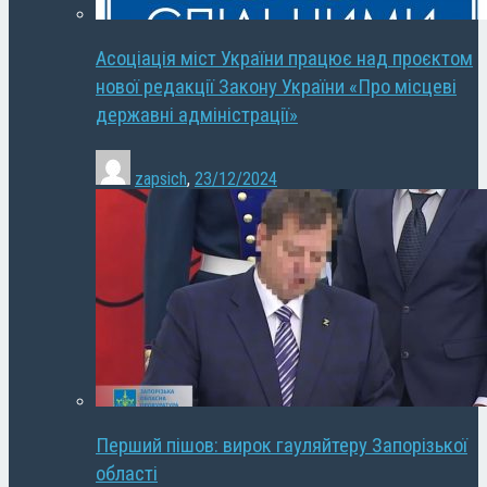
Асоціація міст України працює над проєктом
нової редакції Закону України «Про місцеві
державні адміністрації»
zapsich
,
23/12/2024
Перший пішов: вирок гауляйтеру Запорізької
області