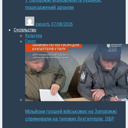
У Запоріжжі відновлюють будинок,
пошкоджений дроном
zapsich
,
07/08/2026
Суспільство
Культура
Спорт
Мільйони грошей військових на Запоріжжі
спрямували на тилових бухгалтерів: ДБР