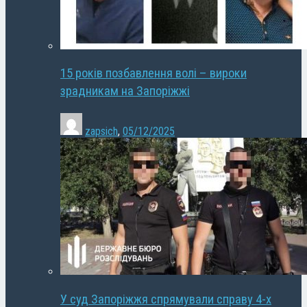
15 років позбавлення волі – вироки
зрадникам на Запоріжжі
zapsich
,
05/12/2025
У суд Запоріжжя спрямували справу 4-х