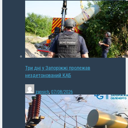
Три дні у Запоріжжі пролежав
нездетонований КАБ
zapsich
,
07/08/2026