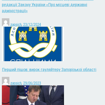
редакції Закону України «Про місцеві державні
адміністрації»
zapsich
,
23/12/2024
Перший пішов: вирок гауляйтеру Запорізької області
zapsich
,
29/06/2023