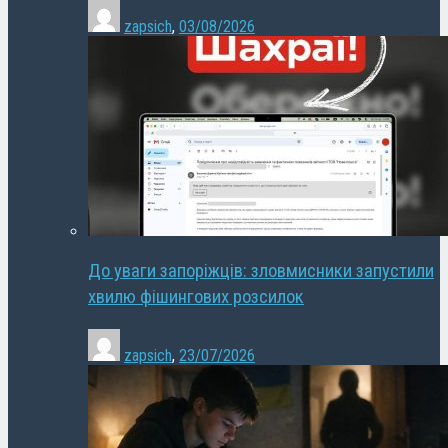
zapsich
,
03/08/2026
До уваги запоріжців: зловмисники запустили
хвилю фішингових розсилок
zapsich
,
23/07/2026