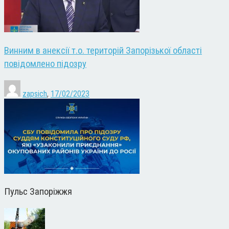
Винним в анексії т.о. територій Запорізької області
повідомлено підозру
zapsich
,
17/02/2023
Пульс Запоріжжя