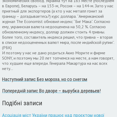
экономических свобод. Украина тут на 163 месте (последнем
в Европе), Беларусь – на 153-м, Россия – на 144-м. Зато у нас
приятный для экспортеров (а кто у нас металл гонит за
границу – догадываетесь?) курс доллара. “Американский
журнал The Economist обновил индекс “Биг Мака”. Согласно
ему, украинская валюта недооценена на 50,2 %. Согласно
обновленному индексу, доллар должен стоить 4 гривны.
Более того, составитель индекса решил, что гривна – вторая
в списке недооцененных валют мира, после индийской рупии”.
(РБК)
И поэтому у нас не дано родиться Акио Морите и фирме
SONY, и поэтому мы 20 лет топчемся на месте, а нам говорят,
что худшее еще впереди. Генерала Макартура на нас всех
нету…
Наступний запис
Без мороза, но со снегом
Попередній запис
Во дворе – вырубка деревьев!
Подібні записи
Асоціація міст України працює над проєктом нової