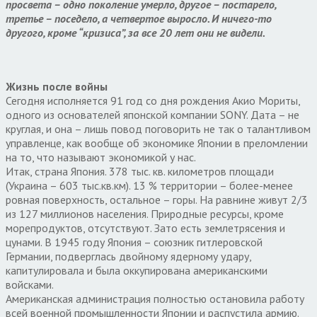
просвета – одно поколение умерло, другое – постарело,
третье – поседело, а четвертое выросло. И ничего-то
другого, кроме “кризиса”, за все 20 лет они не видели.
Жизнь после войны
Сегодня исполняется 91 год со дня рождения Акио Мориты,
одного из основателей японской компании SONY. Дата – не
круглая, и она – лишь повод поговорить не так о талантливом
управленце, как вообще об экономике Японии в преломлении
на то, что называют экономикой у нас.
Итак, страна Япония. 378 тыс. кв. километров площади
(Украина – 603 тыс.кв.км). 13 % территории – более-менее
ровная поверхность, остальное – горы. На равнине живут 2/3
из 127 миллионов населения. Природные ресурсы, кроме
морепродуктов, отсутствуют. Зато есть землетрясения и
цунами. В 1945 году Япония – союзник гитлеровской
Германии, подверглась двойному ядерному удару,
капитулировала и была оккупирована американскими
войсками.
Американская администрация полностью остановила работу
всей военной промышленности Японии и распустила армию.