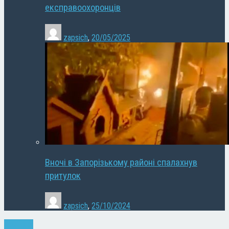
експравоохоронців
zapsich
,
20/05/2025
Вночі в Запорізькому районі спалахнув
притулок
zapsich
,
25/10/2024
Політика