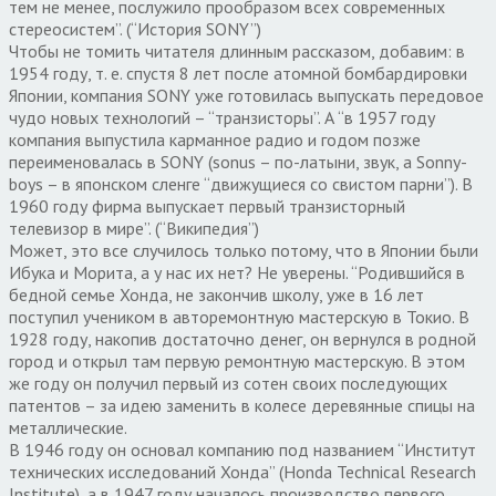
тем не менее, послужило прообразом всех современных
стереосистем”. (“История SONY”)
Чтобы не томить читателя длинным рассказом, добавим: в
1954 году, т. е. спустя 8 лет после атомной бомбардировки
Японии, компания SONY уже готовилась выпускать передовое
чудо новых технологий – “транзисторы”. А “в 1957 году
компания выпустила карманное радио и годом позже
переименовалась в SONY (sonus – по-латыни, звук, а Sonny-
boys – в японском сленге “движущиеся со свистом парни”). В
1960 году фирма выпускает первый транзисторный
телевизор в мире”. (“Википедия”)
Может, это все случилось только потому, что в Японии были
Ибука и Морита, а у нас их нет? Не уверены. “Родившийся в
бедной семье Хонда, не закончив школу, уже в 16 лет
поступил учеником в авторемонтную мастерскую в Токио. В
1928 году, накопив достаточно денег, он вернулся в родной
город и открыл там первую ремонтную мастерскую. В этом
же году он получил первый из сотен своих последующих
патентов – за идею заменить в колесе деревянные спицы на
металлические.
В 1946 году он основал компанию под названием “Институт
технических исследований Хонда” (Honda Technical Research
Institute), а в 1947 году началось производство первого