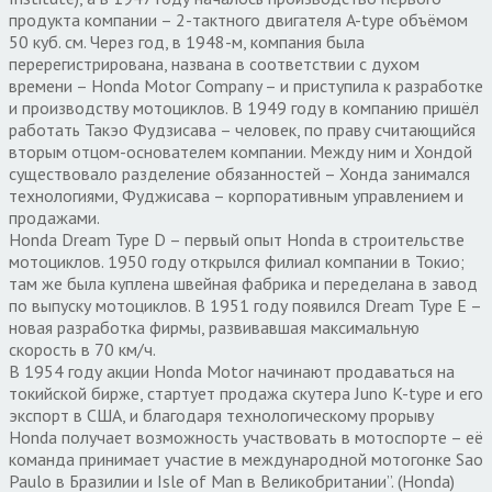
продукта компании – 2-тактного двигателя A-type объёмом
50 куб. см. Через год, в 1948-м, компания была
перерегистрирована, названа в соответствии с духом
времени – Honda Motor Company – и приступила к разработке
и производству мотоциклов. В 1949 году в компанию пришёл
работать Такэо Фудзисава – человек, по праву считающийся
вторым отцом-основателем компании. Между ним и Хондой
существовало разделение обязанностей – Хонда занимался
технологиями, Фуджисава – корпоративным управлением и
продажами.
Honda Dream Type D – первый опыт Honda в строительстве
мотоциклов. 1950 году открылся филиал компании в Токио;
там же была куплена швейная фабрика и переделана в завод
по выпуску мотоциклов. В 1951 году появился Dream Type E –
новая разработка фирмы, развивавшая максимальную
скорость в 70 км/ч.
В 1954 году акции Honda Motor начинают продаваться на
токийской бирже, стартует продажа скутера Juno K-type и его
экспорт в США, и благодаря технологическому прорыву
Honda получает возможность участвовать в мотоспорте – её
команда принимает участие в международной мотогонке Sao
Paulo в Бразилии и Isle of Man в Великобритании”. (Honda)