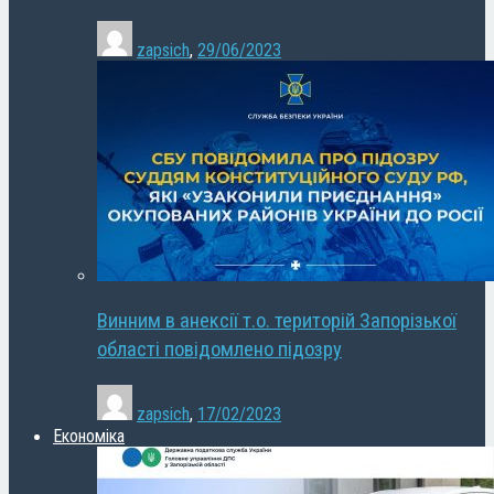
zapsich
,
29/06/2023
Винним в анексії т.о. територій Запорізької
області повідомлено підозру
zapsich
,
17/02/2023
Економіка