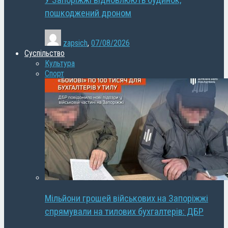
У Запоріжжі відновлюють будинок,
пошкоджений дроном
zapsich
,
07/08/2026
Суспільство
Культура
Спорт
Мільйони грошей військових на Запоріжжі
спрямували на тилових бухгалтерів: ДБР