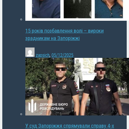
15 років позбавлення волі – вироки
зрадникам на Запоріжжі
zapsich
,
05/12/2025
У суд Запоріжжя спрямували справу 4-х