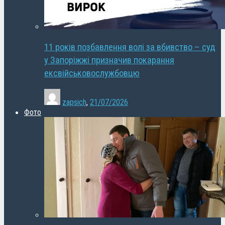
11 років позбавлення волі за вбивство – суд
у Запоріжжі призначив покарання
ексвійськовослужбовцю
zapsich
,
21/07/2026
Фото