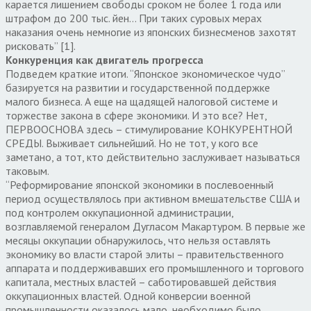
карается лишением свободы сроком не более 1 года или
штрафом до 200 тыс. йен… При таких суровых мерах
наказания очень немногие из японских бизнесменов захотят
рисковать” [1].
Конкуренция как двигатель прогресса
Подведем краткие итоги. “Японское экономическое чудо”
базируется на развитии и государственной поддержке
малого бизнеса. А еще на щадящей налоговой системе и
торжестве закона в сфере экономики. И это все? Нет,
ПЕРВООСНОВА здесь – стимулирование КОНКУРЕНТНОЙ
СРЕДЫ. Выживает сильнейший. Но не тот, у кого все
заметано, а тот, кто действительно заслуживает называться
таковым.
“Реформирование японской экономики в послевоенный
период осуществлялось при активном вмешательстве США и
под контролем оккупационной администрации,
возглавляемой генералом Дугласом Макартуром. В первые же
месяцы оккупации обнаружилось, что нельзя оставлять
экономику во власти старой элиты – правительственного
аппарата и поддерживавших его промышленного и торгового
капитала, местных властей – саботировавшей действия
оккупационных властей. Одной конверсии военной
промышленности оказалось мало, необходимо было