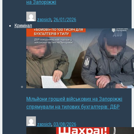
на Запоріжжі
zapsich
,
26/01/2026
Кримінал
Мільйони грошей військових на Запоріжжі
спрямували на тилових бухгалтерів: ДБР
zapsich
,
03/08/2026