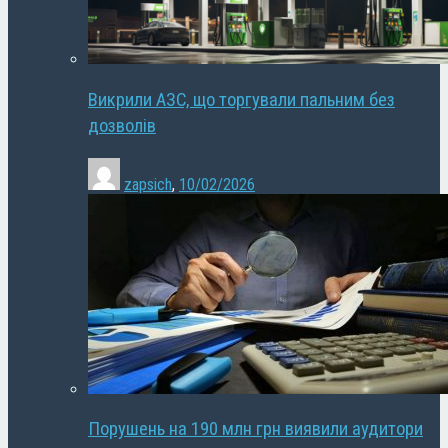
Викрили АЗС, що торгували пальним без
дозволів
zapsich
,
10/02/2026
Порушень на 190 млн грн виявили аудитори