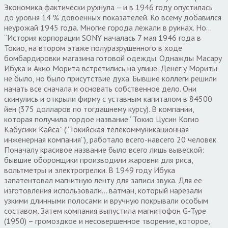
Экономика фактически рухнула – и в 1946 году опустилась
до уровня 14 % довоенных показателей. Ко всему добавился
неурожай 1945 года. Многие города лежали в руинах. Но…
“История корпорации SONY началась 7 мая 1946 года в
Токио, на втором этаже полуразрушенного в ходе
бомбардировки магазина готовой одежды. Однажды Масару
Ибука и Акио Морита встретились на улице. Денег у Мориты
не было, но было присутствие духа. Бывшие коллеги решили
начать все сначала и основать собственное дело. Они
скинулись и открыли фирму с уставным капиталом в 84500
йен (375 долларов по тогдашнему курсу). В компании,
которая получила гордое название “Токио Цусин Когио
Кабусики Кайса” (“Токийская телекоммуникационная
инженерная компания”), работало всего-навсего 20 человек.
Поначалу красивое название было всего лишь вывеской:
бывшие оборонщики производили жаровни для риса,
вольтметры и электрогрелки. В 1949 году Ибука
запатентовал магнитную ленту для записи звука. Для ее
изготовления использовали… ватман, который нарезали
узкими длинными полосами и вручную покрывали особым
составом. Затем компания выпустила магнитофон G-Type
(1950) – громоздкое и несовершенное творение, которое,