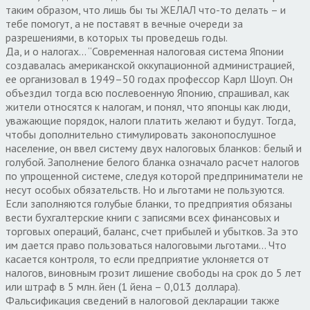
таким образом, что лишь бы ты ЖЕЛАЛ что-то делать – и
тебе помогут, а не поставят в вечные очереди за
разрешениями, в которых ты проведешь годы.
Да, и о налогах… “Современная налоговая система Японии
создавалась американской оккупационной администрацией,
ее организовал в 1949–50 годах профессор Карл Шоуп. Он
объездил тогда всю послевоенную Японию, спрашивал, как
жители относятся к налогам, и понял, что японцы как люди,
уважающие порядок, налоги платить желают и будут. Тогда,
чтобы дополнительно стимулировать законопослушное
население, он ввел систему двух налоговых бланков: белый и
голубой. Заполнение белого бланка означало расчет налогов
по упрощенной системе, следуя которой предприниматели не
несут особых обязательств. Но и льготами не пользуются.
Если заполняются голубые бланки, то предприятия обязаны
вести бухгалтерские книги с записями всех финансовых и
торговых операций, баланс, счет прибылей и убытков. За это
им дается право пользоваться налоговыми льготами… Что
касается контроля, то если предприятие уклоняется от
налогов, виновным грозит лишение свободы на срок до 5 лет
или штраф в 5 млн. йен (1 йена – 0,013 доллара).
Фальсификация сведений в налоговой декларации также