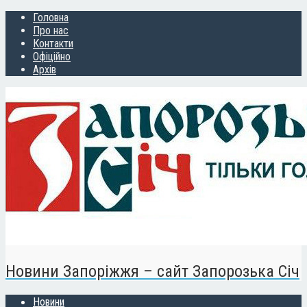
Головна
Про нас
Контакти
Офіційно
Архів
Новини Запоріжжя – сайт Запорозька Січ
Новини