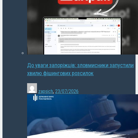
До уваги запоріжців: зловмисники запустили
хвилю фішингових розсилок
zapsich
,
23/07/2026