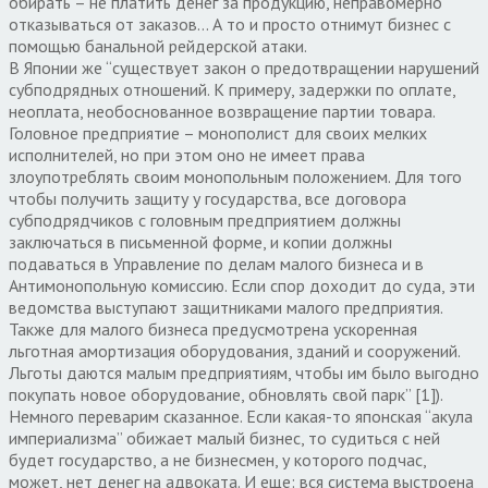
обирать – не платить денег за продукцию, неправомерно
отказываться от заказов… А то и просто отнимут бизнес с
помощью банальной рейдерской атаки.
В Японии же “существует закон о предотвращении нарушений
субподрядных отношений. К примеру, задержки по оплате,
неоплата, необоснованное возвращение партии товара.
Головное предприятие – монополист для своих мелких
исполнителей, но при этом оно не имеет права
злоупотреблять своим монопольным положением. Для того
чтобы получить защиту у государства, все договора
субподрядчиков с головным предприятием должны
заключаться в письменной форме, и копии должны
подаваться в Управление по делам малого бизнеса и в
Антимонопольную комиссию. Если спор доходит до суда, эти
ведомства выступают защитниками малого предприятия.
Также для малого бизнеса предусмотрена ускоренная
льготная амортизация оборудования, зданий и сооружений.
Льготы даются малым предприятиям, чтобы им было выгодно
покупать новое оборудование, обновлять свой парк” [1]).
Немного переварим сказанное. Если какая-то японская “акула
империализма” обижает малый бизнес, то судиться с ней
будет государство, а не бизнесмен, у которого подчас,
может, нет денег на адвоката. И еще: вся система выстроена