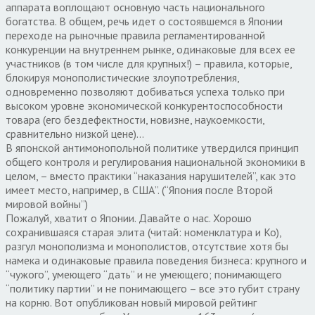
аппарата воплощают основную часть национального
богатства. В общем, речь идет о состоявшемся в Японии
переходе на рыночные правила регламентированной
конкуренции на внутреннем рынке, одинаковые для всех ее
участников (в том числе для крупных!) – правила, которые,
блокируя монополистические злоупотребления,
одновременно позволяют добиваться успеха только при
высоком уровне экономической конкурентоспособности
товара (его бездефектности, новизне, наукоемкости,
сравнительно низкой цене)…
В японской антимонопольной политике утвердился принцип
общего контроля и регулирования национальной экономики в
целом, – вместо практики “наказания нарушителей”, как это
имеет место, например, в США”. (“Япония после Второй
мировой войны”)
Пожалуй, хватит о Японии. Давайте о нас. Хорошо
сохранившаяся старая элита (читай: номенклатура и Ко),
разгул монополизма и монополистов, отсутствие хотя бы
намека и одинаковые правила поведения бизнеса: крупного и
“чужого”, умеющего “дать” и не умеющего; понимающего
“политику партии” и не понимающего – все это губит страну
на корню. Вот опубликован новый мировой рейтинг