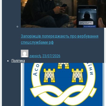
Запоріжців попереджають про вербування
спецслужбами рф
zapsich
,
23/07/2026
Політика