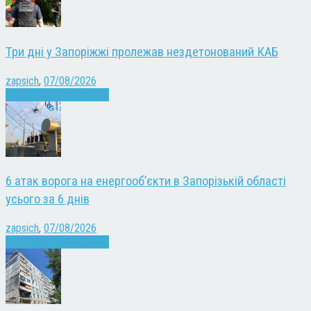
Три дні у Запоріжжі пролежав нездетонований КАБ
zapsich
,
07/08/2026
Війна
Запоріжжя
Новини
6 атак ворога на енергооб’єкти в Запорізькій області
усього за 6 днів
zapsich
,
07/08/2026
Війна
Запоріжжя
Новини