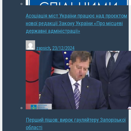
Асоціація міст України працює над проєктом
нової редакції Закону України «Про місцеві
державні адміністрації»
zapsich
,
23/12/2024
Перший пішов: вирок гауляйтеру Запорізької
області