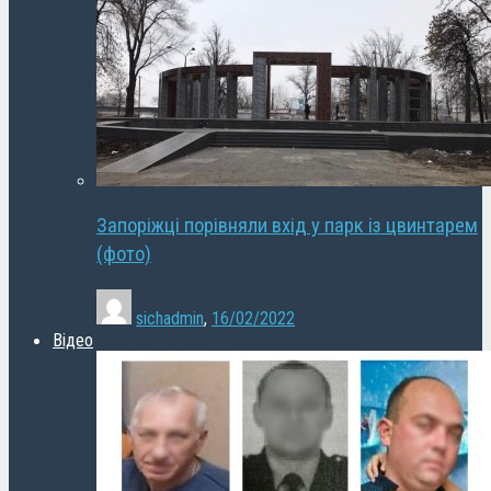
Запоріжці порівняли вхід у парк із цвинтарем
(фото)
sichadmin
,
16/02/2022
Відео