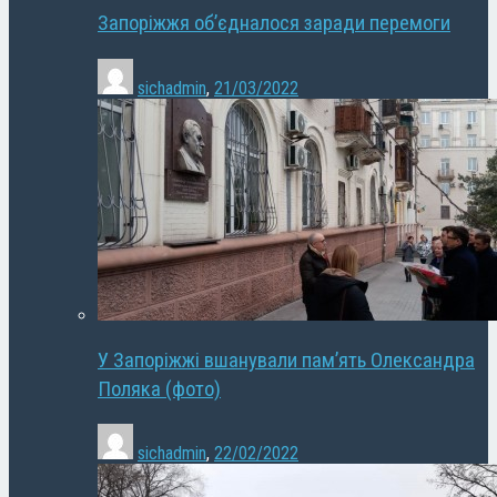
Запоріжжя об’єдналося заради перемоги
sichadmin
,
21/03/2022
У Запоріжжі вшанували пам’ять Олександра
Поляка (фото)
sichadmin
,
22/02/2022