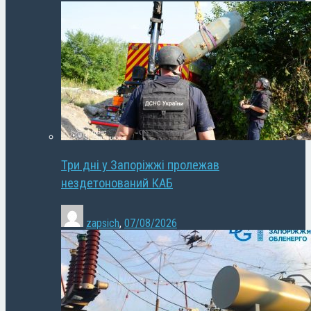
Три дні у Запоріжжі пролежав
нездетонований КАБ
zapsich
,
07/08/2026