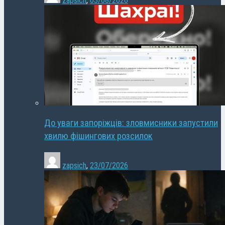
zapsich
,
03/08/2026
До уваги запоріжців: зловмисники запустили
хвилю фішингових розсилок
zapsich
,
23/07/2026