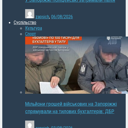
У Запоріжжі поліцейські затримали палія
zapsich
,
06/08/2026
Суспільство
Культура
Спорт
Мільйони грошей військових на Запоріжжі
спрямували на тилових бухгалтерів: ДБР