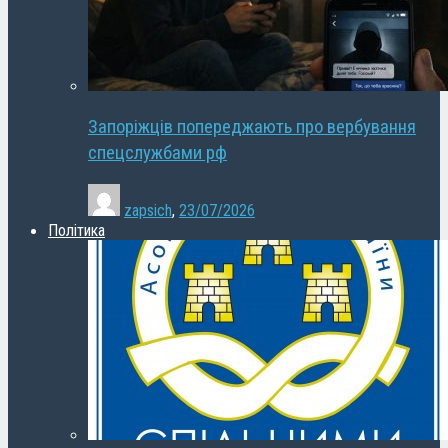
Запоріжців попереджають про вербування
спецслужбами рф
zapsich
,
23/07/2026
Політика