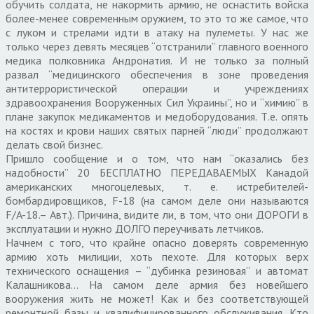
обучить солдата, не накормить армию, не оснастить войска
более-менее современным оружием, то это то же самое, что
с луком и стрелами идти в атаку на пулеметы. У нас же
только через девять месяцев “отстранили” главного военного
медика полковника Андронатия. И не только за полный
развал “медицинского обеспечения в зоне проведения
антитеррористической операции и учреждениях
здравоохранения Вооруженных Сил Украины”, но и “химию” в
плане закупок медикаментов и медоборудования. Т.е. опять
на костях и крови наших святых парней “люди” продолжают
делать свой бизнес.
Пришло сообщение и о том, что нам “оказались без
надобности” 20 БЕСПЛАТНО ПЕРЕДАВАЕМЫХ Канадой
американских многоцелевых, т. е. истребителей-
бомбардировщиков, F-18 (на самом деле они называются
F/A-18.– Авт.). Причина, видите ли, в том, что они ДОРОГИ в
эксплуатации и нужно ДОЛГО переучивать летчиков.
Начнем с того, что крайне опасно доверять современную
армию хоть милиции, хоть пехоте. Для которых верх
технического оснащения – “дубинка резиновая” и автомат
Калашникова… На самом деле армия без новейшего
вооружения жить не может! Как и без соответствующей
ремонтной базы и квалифицированного обслуживания. Кто