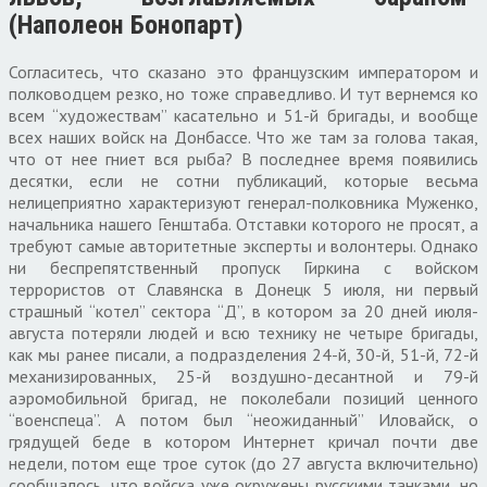
(Наполеон Бонопарт)
Согласитесь, что сказано это французским императором и
полководцем резко, но тоже справедливо. И тут вернемся ко
всем “художествам” касательно и 51-й бригады, и вообще
всех наших войск на Донбассе. Что же там за голова такая,
что от нее гниет вся рыба? В последнее время появились
десятки, если не сотни публикаций, которые весьма
нелицеприятно характеризуют генерал-полковника Муженко,
начальника нашего Генштаба. Отставки которого не просят, а
требуют самые авторитетные эксперты и волонтеры. Однако
ни беспрепятственный пропуск Гиркина с войском
террористов от Славянска в Донецк 5 июля, ни первый
страшный “котел” сектора “Д”, в котором за 20 дней июля-
августа потеряли людей и всю технику не четыре бригады,
как мы ранее писали, а подразделения 24-й, 30-й, 51-й, 72-й
механизированных, 25-й воздушно-десантной и 79-й
аэромобильной бригад, не поколебали позиций ценного
“военспеца”. А потом был “неожиданный” Иловайск, о
грядущей беде в котором Интернет кричал почти две
недели, потом еще трое суток (до 27 августа включительно)
сообщалось, что войска уже окружены русскими танками, но