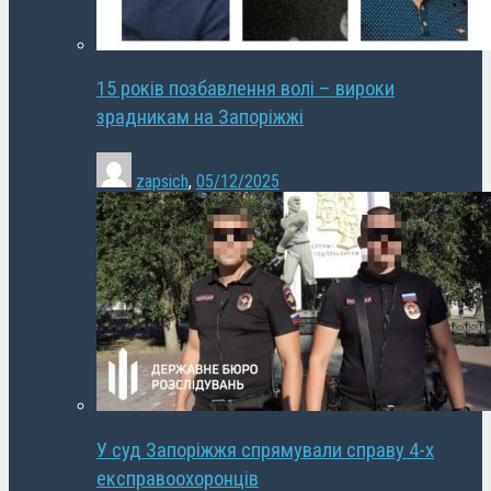
15 років позбавлення волі – вироки
зрадникам на Запоріжжі
zapsich
,
05/12/2025
У суд Запоріжжя спрямували справу 4-х
експравоохоронців