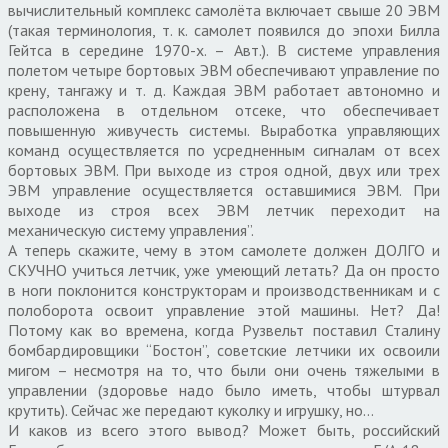
вычислительный комплекс самолёта включает свыше 20 ЭВМ
(такая терминология, т. к. самолет появился до эпохи Билла
Гейтса в середине 1970-х. – Авт.). В системе управления
полетом четыре бортовых ЭВМ обеспечивают управление по
крену, тангажу и т. д. Каждая ЭВМ работает автономно и
расположена в отдельном отсеке, что обеспечивает
повышенную живучесть системы. Выработка управляющих
команд осуществляется по усредненным сигналам от всех
бортовых ЭВМ. При выходе из строя одной, двух или трех
ЭВМ управление осуществляется оставшимися ЭВМ. При
выходе из строя всех ЭВМ летчик переходит на
механическую систему управления”.
А теперь скажите, чему в этом самолете должен ДОЛГО и
СКУЧНО учиться летчик, уже умеющий летать? Да он просто
в ноги поклонится конструкторам и производственникам и с
полоборота освоит управление этой машины. Нет? Да!
Потому как во времена, когда Рузвельт поставил Сталину
бомбардировщики “Бостон”, советские летчики их освоили
мигом – несмотря на то, что были они очень тяжелыми в
управлении (здоровье надо было иметь, чтобы штурвал
крутить). Сейчас же передают куколку и игрушку, но…
И каков из всего этого вывод? Может быть, российский