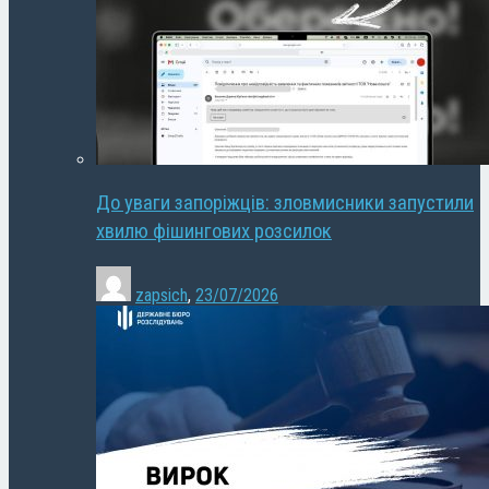
До уваги запоріжців: зловмисники запустили
хвилю фішингових розсилок
zapsich
,
23/07/2026