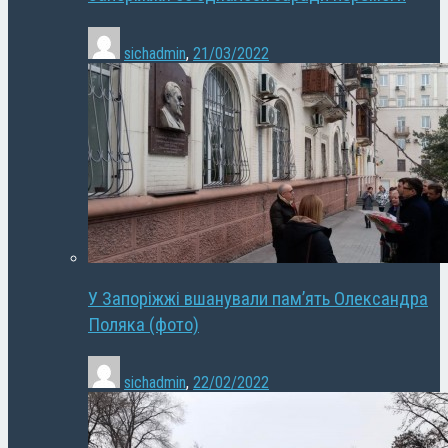
sichadmin
,
21/03/2022
У Запоріжжі вшанували пам’ять Олександра
Поляка (фото)
sichadmin
,
22/02/2022