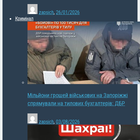
zapsich
,
26/01/2026
Кримінал
Мільйони грошей військових на Запоріжжі
спрямували на тилових бухгалтерів: ДБР
zapsich
,
03/08/2026