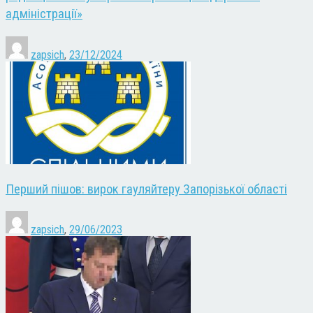
адміністрації»
zapsich
,
23/12/2024
Перший пішов: вирок гауляйтеру Запорізької області
zapsich
,
29/06/2023