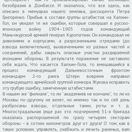
безобразия в Донбассе. И оказалось, что все здесь, как
описано в мемуарах нашего земляка, диссидента Петра
Григоренко. Прибыв в составе группы штабистов на Халхин-
Гол, он увидел те же ошибки, которые совершал в русско-
японскую войну 1904–1905 годов командующий
Маньчжурской армией генерал Куропаткин. Он командовал не
дивизиями и корпусами, а разрозненными отрядами (до
взвода включительно), выхваченными из разных частей и
соединений, дабы закрыть опасные участки раздираемой
японцами обороны. В результате поражение не заставило
себя ждать. Что касается Халхин-Гола, то вмешавшийся в
процесс командующий Дальневосточным фронтом
командарм 2-го ранга Штерн вовремя направил
командующего армейской группой комкора Жукова исправить
эту грубую ошибку, замеченную штабистами.
В нашем же “филиале”, то ли “академиев не кончали”, то ли из
Москвы по-другому не велят, но именно так и по сей день
разбросаны взводы, отдельные танки, роты и т. д.
Многострадальная (еще раз это подчеркнем) 51-я бригада
оказалась распорошенной по сразу четырем секторам
обороны – в сотнях километров друг от друга! О том, как в
таких условиях управлять, снабжать и лечить раненых, вам