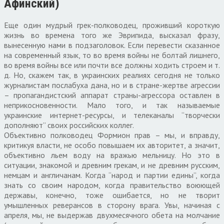
Афинский)
Еще один мудрый грек-полководец, проживший короткую
жизнь во времена того же Эврипида, высказал фразу,
вынесенную нами в подзаголовок. Если перевести сказанное
на современный язык, то во время войны не болтай лишнего,
во время войны все или почти все должны ходить строем и т.
д. Но, скажем так, в украинских реалиях сегодня не только
журналистам послабуха дана, но и в стране-жертве агрессии
– пропагандистский аппарат страны-агрессора оставлен в
неприкосновенности. Мало того, и так называемые
украинские интернет-ресурсы, и телеканалы “творчески
дополняют” своих российских коллег.
Объективно полководец Формион прав – мы, и вправду,
критикуя власти, не особо повышаем их авторитет, а значит,
объективно льем воду на вражью мельницу. Но это в
ситуации, знакомой и древним грекам, и не древним русским,
немцам и англичанам. Когда “народ и партии едины”, когда
знать со своим народом, когда правительство воюющей
державы, конечно, тоже ошибается, но не творит
умышленных реверансов в сторону врага. Увы, начиная с
апреля, мы, не выдержав двухмесячного обета на молчание