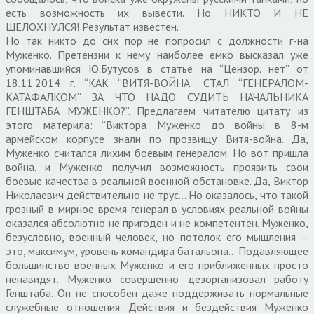
есть возможность их вывести. Но НИКТО И НЕ
ШЕЛОХНУЛСЯ! Результат известен.
Но так никто до сих пор не попросил с должности г-на
Муженко. Претензии к нему наиболее емко высказал уже
упоминавшийся Ю.Бутусов в статье на “Цензор. нет” от
18.11.2014 г. “КАК “ВИТЯ-ВОЙНА” СТАЛ “ГЕНЕРАЛОМ-
КАТАФАЛКОМ”. ЗА ЧТО НАДО СУДИТЬ НАЧАЛЬНИКА
ГЕНШТАБА МУЖЕНКО?”. Предлагаем читателю цитату из
этого материла: “Виктора Муженко до войны в 8-м
армейском корпусе знали по прозвищу Витя-война. Да,
Муженко считался лихим боевым генералом. Но вот пришла
война, и Муженко получил возможность проявить свои
боевые качества в реальной военной обстановке. Да, Виктор
Николаевич действительно не трус… Но оказалось, что такой
грозный в мирное время генерал в условиях реальной войны
оказался абсолютно не пригоден и не компетентен. Муженко,
безусловно, военный человек, но потолок его мышления –
это, максимум, уровень командира батальона… Подавляющее
большинство военных Муженко и его приближенных просто
ненавидят. Муженко совершенно дезорганизовал работу
Генштаба. Он не способен даже поддерживать нормальные
служебные отношения. Действия и бездействия Муженко