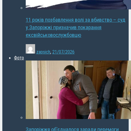
11 років позбавлення волі за вбивство – суд
у Запоріжжі призначив покарання
ексвійськовослужбовцю
zapsich
,
21/07/2026
Фото
Запоріжжя об’єдналося заради перемоги