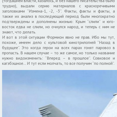
(тогдашней власти, казалось, и без нашего писательства было
трудно), выдали серию материалов с красноречивыми
заголовками “Измена-1, -2, -3”. Факты, факты и факты, а
также их анализ в последующий период были многократно
подтверждены и дополнены жизнью: Крым “слили” и юго-
восток едва не слили, но очнулся народ, и теперь с ним не
знают, что делать.
И вот в этой ситуации Формион явно не прав. Ибо мы тут,
похоже, имеем дело с культовой кинотрилогией “Назад в
будущее”. Это когда герои на всех парах гонят паровоз в
пропасть. В нашем случае – то же самое, но только название
нужно видоизменить: “Вперед – в прошлое”. Совковое и
кагэбэшное… И тут если молчать, то все получим “по полной”.