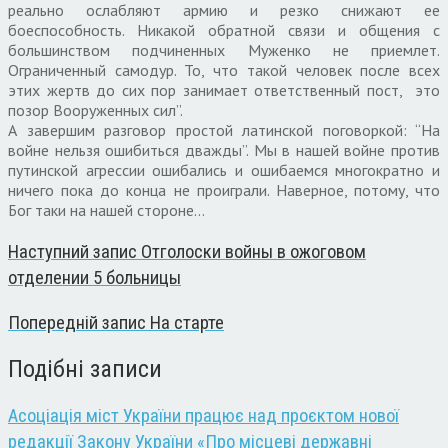
реально ослабляют армию и резко снижают ее
боеспособность. Никакой обратной связи и общения с
большинством подчиненных Муженко не приемлет.
Ограниченный самодур. То, что такой человек после всех
этих жертв до сих пор занимает ответственный пост, это
позор Вооруженных сил”.
А завершим разговор простой латинской поговоркой: “На
войне нельзя ошибиться дважды”. Мы в нашей войне против
путинской агрессии ошибались и ошибаемся многократно и
ничего пока до конца не проиграли. Наверное, потому, что
Бог таки на нашей стороне…
Наступний запис
Отголоски войны в ожоговом
отделении 5 больницы
Попередній запис
На старте
Подібні записи
Асоціація міст України працює над проєктом нової
редакції Закону України «Про місцеві державні