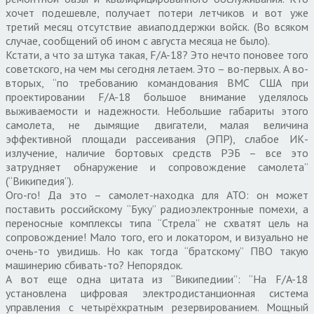
хочет подешевле, получает потери летчиков и вот уже
третий месяц отсутствие авиаподдержки войск. (Во всяком
случае, сообщений об ином с августа месяца не было).
Кстати, а что за штука такая, F/A-18? Это нечто поновее того
советского, на чем мы сегодня летаем. Это – во-первых. А во-
вторых, “по требованию командования ВМС США при
проектировании F/A-18 большое внимание уделялось
выживаемости и надежности. Небольшие габариты этого
самолета, не дымящие двигатели, малая величина
эффективной площади рассеивания (ЭПР), слабое ИК-
излучение, наличие бортовых средств РЭБ – все это
затрудняет обнаружение и сопровождение самолета”
(“Википедия”).
Ого-го! Да это – самолет-находка для АТО: он может
поставить российскому “Буку” радиоэлектронные помехи, а
переносные комплексы типа “Стрела” не схватят цель на
сопровождение! Мало того, его и локатором, и визуально не
очень-то увидишь. Но как тогда “братскому” ПВО такую
машинерию сбивать-то? Непорядок.
А вот еще одна цитата из “Википедиии”: “На F/A-18
установлена цифровая электродистанционная система
управления с четырёхкратным резервированием. Мощный