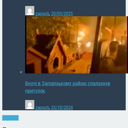
zapsich
,
20/05/2025
Вночі в Запорізькому районі спалахнув
притулок
zapsich
,
25/10/2024
Політика