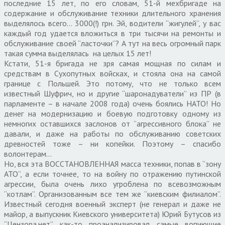
последние 15 лет, по его словам, 51-й мехбригаде на
содержание и обслуживание техники длительного хранения
выделялось всего… 3000(!) грн. Эй, водители “жигулей”, у вас
каждый год удается вложиться в три тысячи на ремонты и
обслуживание своей “ласточки”? А тут на весь огромный парк
такая сумма выделялась на целых 15 лет!
Кстати, 51-я бригада не зря самая мощная по силам и
средствам в Сухопутных войсках, и стояла она на самой
границе с Польшей. Это потому, что не только всем
известный Шуфрич, но и другие “шаронадуватели” из ПР (в
парламенте – в начале 2008 года) очень боялись НАТО! Но
денег на модернизацию и боевую подготовку одному из
немногих оставшихся заслонов от “агрессивного блока” не
давали, и даже на работы по обслуживанию советских
древностей тоже – ни копейки. Поэтому – спасибо
волонтерам…
Но, вся эта ВОССТАНОВЛЕННАЯ масса техники, попав в “зону
АТО”, а если точнее, то на войну по отражению путинской
агрессии, была очень лихо угроблена по всевозможным
“котлам”. Организованным все тем же “киевским филиалом”.
Известный сегодня военный эксперт (не генерал и даже не
майор, а выпускник Киевского университета) Юрий Бутусов из
“Цензора.нет” как-то проанализировал самые вопиющие