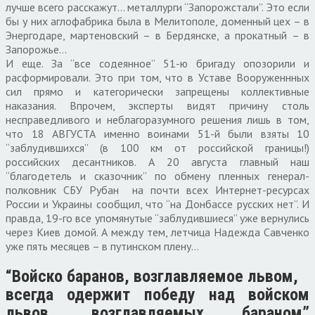
лучше всего расскажут… металлурги “Запорожстали”. Это если
бы у них аглофабрика была в Мелитополе, доменный цех – в
Энергодаре, мартеновский – в Бердянске, а прокатный – в
Запорожье…
И еще. За “все содеянное” 51-ю бригаду опозорили и
расформировали. Это при том, что в Уставе Вооруженнных
сил прямо и категорически запрещены коллективные
наказания. Впрочем, эксперты видят причину столь
несправедливого и неблагоразумного решения лишь в том,
что 18 АВГУСТА именно воинами 51-й были взяты 10
“заблудившихся” (в 100 км от российской границы!)
российских десантников. А 20 августа главный наш
“благодетель и сказочник” по обмену пленных генерал-
полковник СБУ Рубан на почти всех Интернет-ресурсах
России и Украины сообщил, что “на Донбассе русских нет”. И
правда, 19-го все упомянутые “заблудившиеся” уже вернулись
через Киев домой. А между тем, летчица Надежда Савченко
уже пять месяцев – в путинском плену…
“Войско баранов, возглавляемое львом,
всегда одержит победу над войском
львов, возглавляемых бараном”