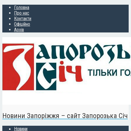
Головна
Про нас
Контакти
Офіційно
Архів
Новини Запоріжжя – сайт Запорозька Січ
Новини