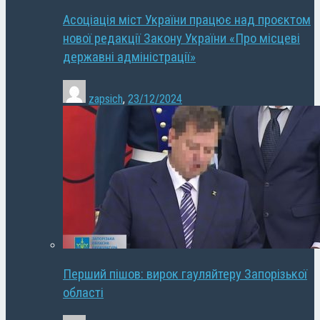
Асоціація міст України працює над проєктом
нової редакції Закону України «Про місцеві
державні адміністрації»
zapsich
,
23/12/2024
Перший пішов: вирок гауляйтеру Запорізької
області