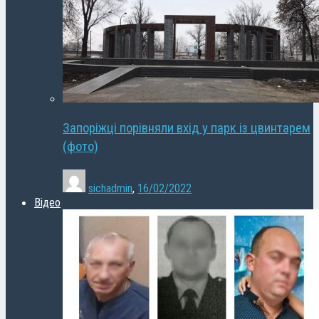
Запоріжці порівняли вхід у парк із цвинтарем
(фото)
sichadmin
,
16/02/2022
Відео