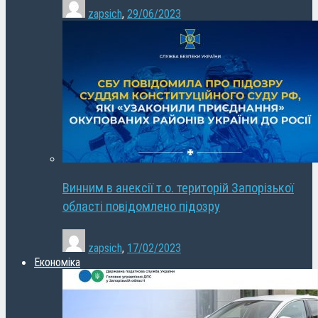
zapsich
,
29/06/2023
Винним в анексії т.о. територій Запорізької
області повідомлено підозру
zapsich
,
17/02/2023
Економіка