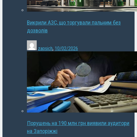
Викрили АЗС, що торгували пальним без
дозволів
zapsich
,
10/02/2026
Порушень на 190 млн грн виявили аудитори
на Запоріжжі