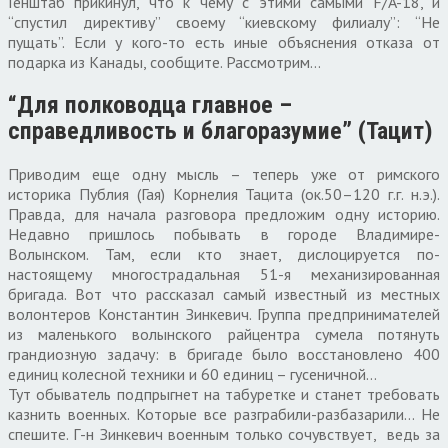
Генштаб прикинул, что к чему с этими самыми F/A-18, и
“спустил директиву” своему “киевскому филиалу”: “Не
пущать”. Если у кого-то есть иные объяснения отказа от
подарка из Канады, сообщите. Рассмотрим…
“Для полководца главное –
справедливость и благоразумие” (Тацит)
Приводим еще одну мысль – теперь уже от римского
историка Публия (Гая) Корнелия Тацита (ок.50–120 г.г. н.э.).
Правда, для начала разговора предложим одну историю.
Недавно пришлось побывать в городе Владимире-
Волынском. Там, если кто знает, дислоцируется по-
настоящему многострадальная 51-я механизированная
бригада. Вот что рассказал самый известный из местных
волонтеров Константин Зинкевич. Группа предпринимателей
из маленького волынского райцентра сумела потянуть
грандиозную задачу: в бригаде было восстановлено 400
единиц колесной техники и 60 единиц – гусеничной…
Тут обыватель подпрыгнет на табуретке и станет требовать
казнить военных. Которые все разграбили-разбазарили… Не
спешите. Г-н Зинкевич военным только сочувствует, ведь за