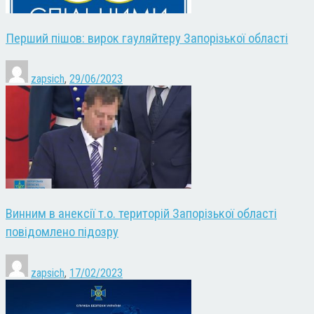
Перший пішов: вирок гауляйтеру Запорізької області
zapsich
,
29/06/2023
Винним в анексії т.о. територій Запорізької області
повідомлено підозру
zapsich
,
17/02/2023