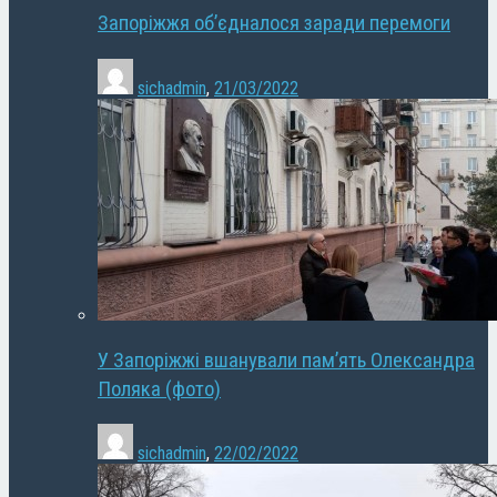
Запоріжжя об’єдналося заради перемоги
sichadmin
,
21/03/2022
У Запоріжжі вшанували пам’ять Олександра
Поляка (фото)
sichadmin
,
22/02/2022