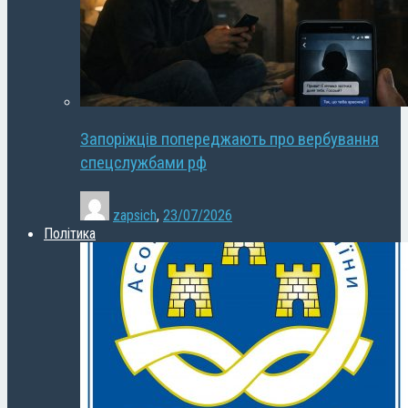
Запоріжців попереджають про вербування
спецслужбами рф
zapsich
,
23/07/2026
Політика