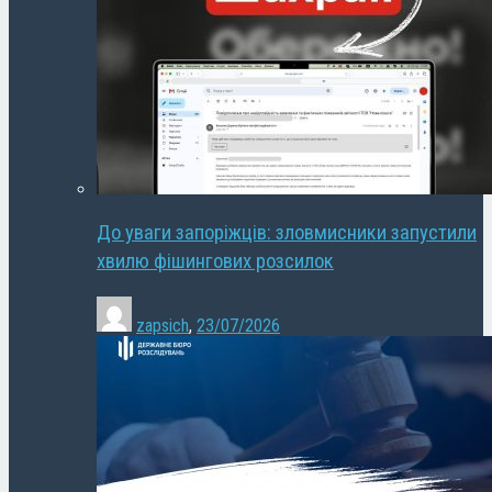
До уваги запоріжців: зловмисники запустили
хвилю фішингових розсилок
zapsich
,
23/07/2026