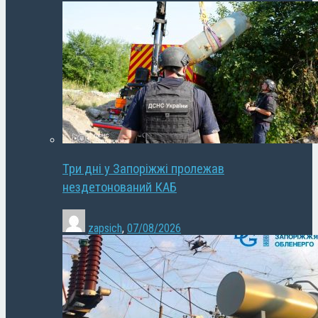
Три дні у Запоріжжі пролежав
нездетонований КАБ
zapsich
,
07/08/2026