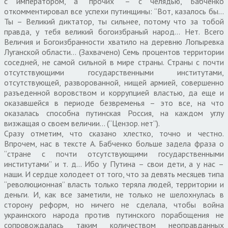
с императором, а “прочих” – с челядью, Бабченко
откомментировал все успехи путинщины: “Вот, казалось бы…
Ты – Великий диктатор, ты сильнее, потому что за тобой
правда, у тебя великий богоизбраный народ… Нет. Всего
Величия и Богоизбранности хватило на деревню Лопыревка
Луганской области… (Захвачено) Семь процентов территории
соседней, не самой сильной в мире страны. Страны с почти
отсутствующими государственными институтами,
отсутствующей, разворованной, нищей армией, совершенно
разъеденной воровством и коррупцией властью, да еще и
оказавшейся в периоде безвременья – это все, на что
оказалась способна путинская Россия, на каждом углу
визжащая о своем величии… (“Цензор. нет”).
Сразу отметим, что сказано хлестко, точно и честно.
Впрочем, нас в тексте А. Бабченко больше задела фраза о
“стране с почти отсутствующими государственными
институтами” и т. д… Ибо у Путина – свои дети, а у нас –
наши. И сердце холодеет от того, что за девять месяцев типа
“революционная” власть только теряла людей, территории и
деньги. И, как все заметили, не только не шелохнулась в
сторону реформ, но ничего не сделала, чтобы война
украинского народа против путинского порабощения не
сопровождалась таким количеством неоправданных