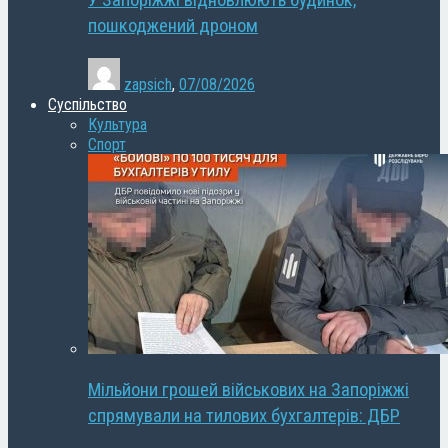
У Запоріжжі відновлюють будинок,
пошкоджений дроном
zapsich
,
07/08/2026
Суспільство
Культура
Спорт
Мільйони грошей військових на Запоріжжі
спрямували на тилових бухгалтерів: ДБР