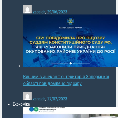
zapsich
,
29/06/2023
Винним в анексії т.о. територій Запорізької
області повідомлено підозру
zapsich
,
17/02/2023
Економіка