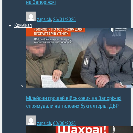
на Запоріжжі
zapsich
,
26/01/2026
Кримінал
Мільйони грошей військових на Запоріжжі
спрямували на тилових бухгалтерів: ДБР
zapsich
,
03/08/2026