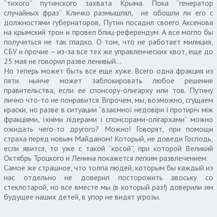
“тихого” путинского захвата Крыма. Пока “генератор
случайных фраз” Кличко размышлял, не обошли ли его с
должностями губернаторов, Путин посадил своего Аксенова
на крымский трон и провел блиц-референдум. А все могло бы
получиться не так гладко. О том, что не работает милиция,
СБУ и прочие – из-за все тех же управленческих квот, еще до
25 мая не говорил разве ленивый…
Но теперь может быть все еще хуже. Всего одна фракция из
пяти нынче может заблокировать любое решение
правительства, если ее спонсору-олигарху или тов. Путину
лично что-то не понравится. Впрочем, мы, возможно, сгущаем
краски, но разве в ситуации “взаємної недовіри і протиріч між
фракціями, їхніми лідерами і спонсорами-олігархами” можно
ожидать чего-то другого? Можно! Говорят, при помощи
страха перед новым Майданом! Который, не доведи Господь,
если явится, то уже с такой “косой”, при которой Великий
Октябрь Троцкого и Ленина покажется легким развлечением.
Самое же страшное, что толпа людей, которым бы каждый из
нас отдельно не доверил посторожить авоську со
стеклотарой, но все вместе мы (в который раз!) доверили им
будущее наших детей, в упор не видят угрозы.