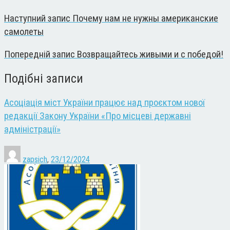
Наступний запис
Почему нам не нужны американские
самолеты
Попередній запис
Возвращайтесь живыми и с победой!
Подібні записи
Асоціація міст України працює над проєктом нової
редакції Закону України «Про місцеві державні
адміністрації»
zapsich
,
23/12/2024