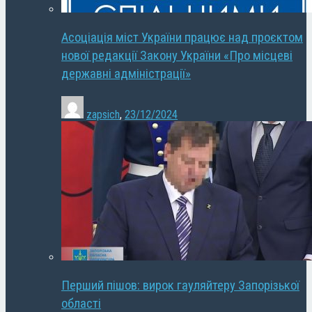
Асоціація міст України працює над проєктом
нової редакції Закону України «Про місцеві
державні адміністрації»
zapsich
,
23/12/2024
Перший пішов: вирок гауляйтеру Запорізької
області