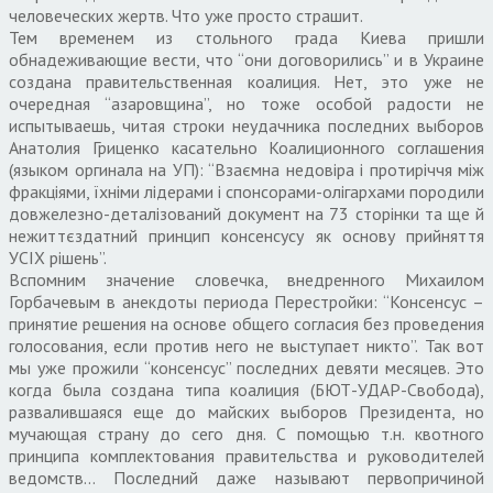
человеческих жертв. Что уже просто страшит.
Тем временем из стольного града Киева пришли
обнадеживающие вести, что “они договорились” и в Украине
создана правительственная коалиция. Нет, это уже не
очередная “азаровщина”, но тоже особой радости не
испытываешь, читая строки неудачника последних выборов
Анатолия Гриценко касательно Коалиционного соглашения
(языком оргинала на УП): “Взаємна недовіра і протиріччя між
фракціями, їхніми лідерами і спонсорами-олігархами породили
довжелезно-деталізований документ на 73 сторінки та ще й
нежиттєздатний принцип консенсусу як основу прийняття
УСІХ рішень”.
Вспомним значение словечка, внедренного Михаилом
Горбачевым в анекдоты периода Перестройки: “Консенсус –
принятие решения на основе общего согласия без проведения
голосования, если против него не выступает никто”. Так вот
мы уже прожили “консенсус” последних девяти месяцев. Это
когда была создана типа коалиция (БЮТ-УДАР-Свобода),
развалившаяся еще до майских выборов Президента, но
мучающая страну до сего дня. С помощью т.н. квотного
принципа комплектования правительства и руководителей
ведомств… Последний даже называют первопричиной