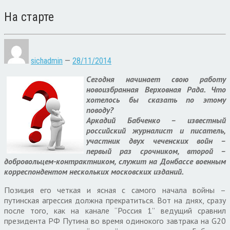
На старте
sichadmin
—
28/11/2014
Сегодня начинает свою работу
новоизбранная Верховная Рада. Что
хотелось бы сказать по этому
поводу?
Аркадий Бабченко – известный
российский журналист и писатель,
участник двух чеченских войн –
первый раз срочником, второй –
добровольцем-контрактником, служит на Донбассе военным
корреспондентом нескольких московских изданий.
Позиция его четкая и ясная с самого начала войны –
путинская агрессия должна прекратиться. Вот на днях, сразу
после того, как на канале “Россия 1” ведущий сравнил
президента РФ Путина во время одинокого завтрака на G20