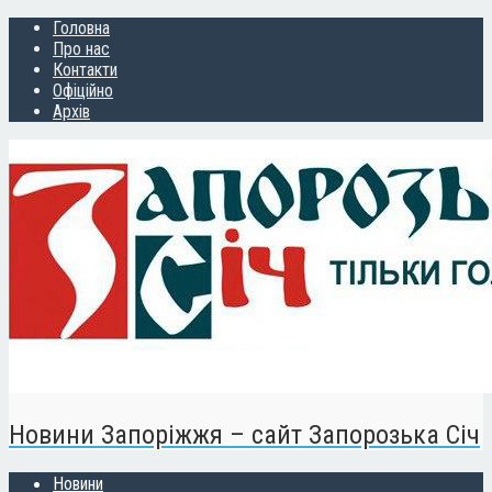
Головна
Про нас
Контакти
Офіційно
Архів
Новини Запоріжжя – сайт Запорозька Січ
Новини