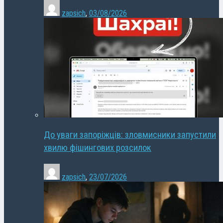
zapsich
,
03/08/2026
До уваги запоріжців: зловмисники запустили
хвилю фішингових розсилок
zapsich
,
23/07/2026