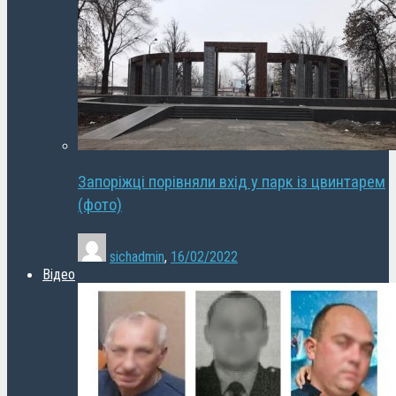
Запоріжці порівняли вхід у парк із цвинтарем
(фото)
sichadmin
,
16/02/2022
Відео