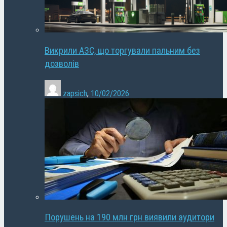
Викрили АЗС, що торгували пальним без
дозволів
zapsich
,
10/02/2026
Порушень на 190 млн грн виявили аудитори