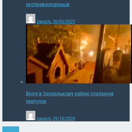
експравоохоронців
zapsich
,
20/05/2025
Вночі в Запорізькому районі спалахнув
притулок
zapsich
,
25/10/2024
Політика