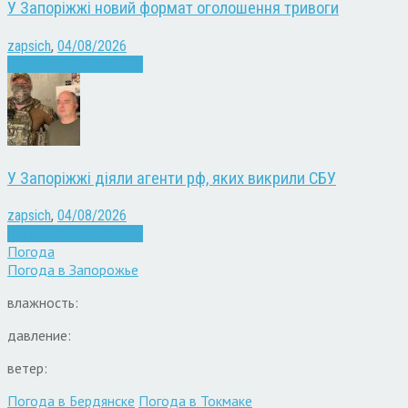
У Запоріжжі новий формат оголошення тривоги
zapsich
,
04/08/2026
Війна
Запоріжжя
Новини
У Запоріжжі діяли агенти рф, яких викрили СБУ
zapsich
,
04/08/2026
Війна
Запоріжжя
Новини
Погода
Погода в
Запорожье
влажность:
давление:
ветер:
Погода в Бердянске
Погода в Токмаке