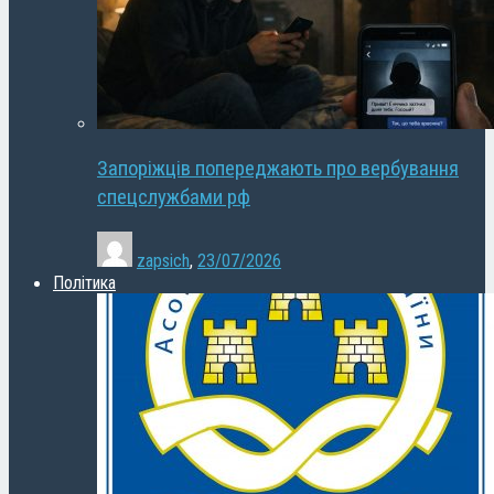
Запоріжців попереджають про вербування
спецслужбами рф
zapsich
,
23/07/2026
Політика