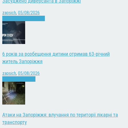
Засуджено диверсанта в Запоріжжі
zapsich
,
05/08/2026
Війна
Запоріжжя
Новини
6 років за розбещення дитини отримав 63-річний
житель Запоріжжя
zapsich
,
05/08/2026
Запоріжжя
Новини
Атаки на Запоріжжя: влучання по території лікарні та
транспорту