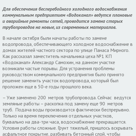
Для обеспечения бесперебойного холодного водоснабжения
коммунальным предприятием «Водоканал» ведутся плановые
и аварийные ремонты сетей, проводится замена старых
трубопроводов на новые, из современных материалов.
В начале октября были начаты работы по замене
водопровода, обеспечивающего холодное водоснабжение в
домах жителей частного сектора по улице Панаса Мирного.
Как рассказал заместитель начальника цеха №1 КП
«Водоканал» Александр Самохин, на данном участке
возникали частые порывы. Для устранения проблемы
руководством коммунального предприятия было принято
решение заменить участок водопровода, который был
проложен еще в 50-е годы прошлого века.
– Уже заменено 200 метров трубопровода. Сейчас ведутся
земляные работы – раскопка под замену еще 90 метров
труб. Подача воды производится фактически беспрерывно.
Только на время переключения отдельных участков,
буквально на два-три часа, водоснабжение прекращается.
Условия работы сложные. Грунт тяжелый, пришлось вскрывать
асфальтное покрытие, разбивать бетонный слой, чтобы