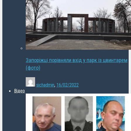
Запоріжці порівняли вхід у парк із цвинтарем
(фото)
sichadmin
,
16/02/2022
Відео