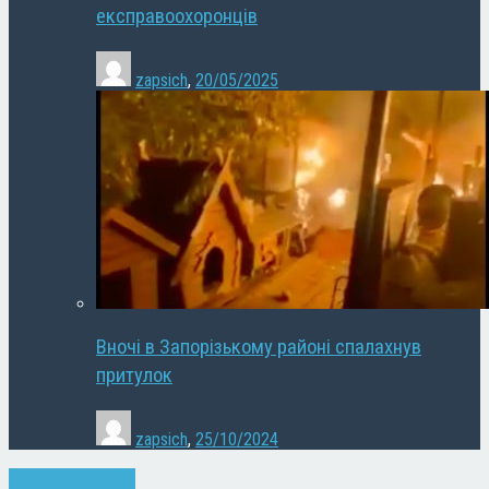
експравоохоронців
zapsich
,
20/05/2025
Вночі в Запорізькому районі спалахнув
притулок
zapsich
,
25/10/2024
Запоріжжя
Новини