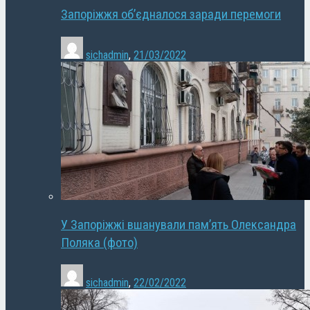
Запоріжжя об’єдналося заради перемоги
sichadmin
,
21/03/2022
У Запоріжжі вшанували пам’ять Олександра
Поляка (фото)
sichadmin
,
22/02/2022