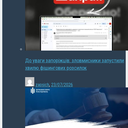
До уваги запоріжців: зловмисники запустили
хвилю фішингових розсилок
zapsich
,
23/07/2026