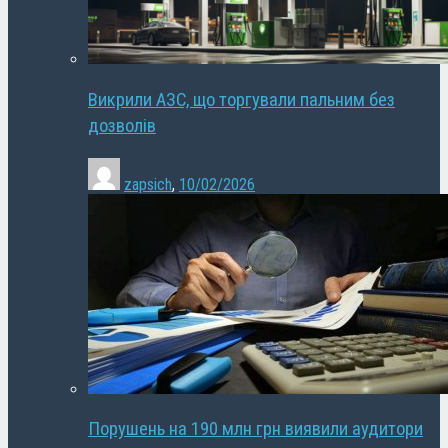
Викрили АЗС, що торгували пальним без
дозволів
zapsich
,
10/02/2026
Порушень на 190 млн грн виявили аудитори