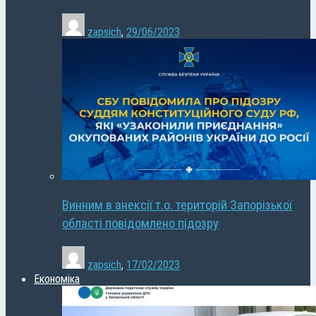
zapsich
,
29/06/2023
Винним в анексії т.о. територій Запорізької
області повідомлено підозру
zapsich
,
17/02/2023
Економіка