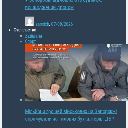
У Запоріжжі відновлюють будинок,
пошкоджений дроном
zapsich
,
07/08/2026
Суспільство
Культура
Спорт
Мільйони грошей військових на Запоріжжі
спрямували на тилових бухгалтерів: ДБР