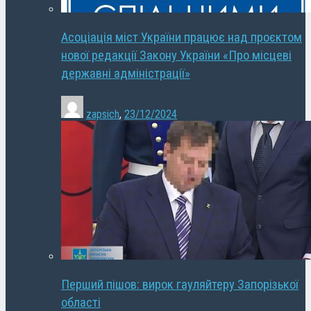
Асоціація міст України працює над проєктом
нової редакції Закону України «Про місцеві
державні адміністрації»
zapsich
,
23/12/2024
Перший пішов: вирок гауляйтеру Запорізької
області