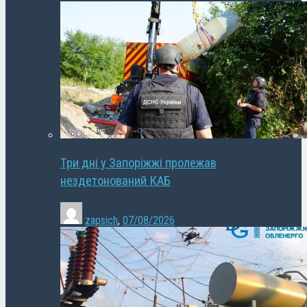
Три дні у Запоріжжі пролежав
нездетонований КАБ
zapsich
,
07/08/2026