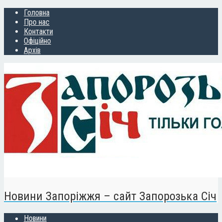
Головна
Про нас
Контакти
Офіційно
Архів
Новини Запоріжжя – сайт Запорозька Січ
Новини