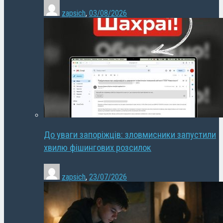
zapsich
,
03/08/2026
До уваги запоріжців: зловмисники запустили
хвилю фішингових розсилок
zapsich
,
23/07/2026