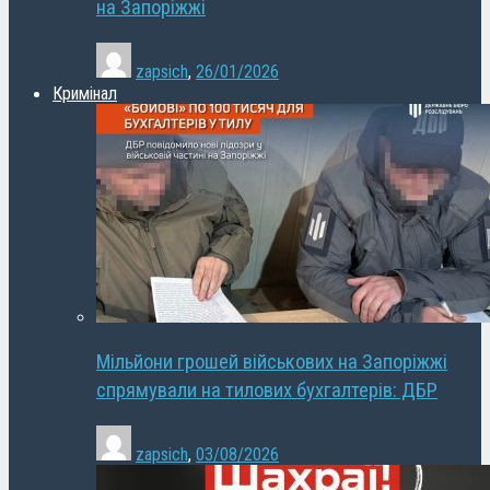
на Запоріжжі
zapsich
,
26/01/2026
Кримінал
Мільйони грошей військових на Запоріжжі
спрямували на тилових бухгалтерів: ДБР
zapsich
,
03/08/2026