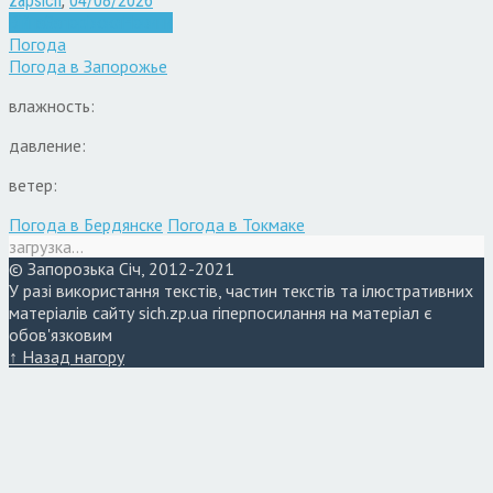
zapsich
,
04/08/2026
Війна
Запоріжжя
Новини
Погода
Погода в
Запорожье
влажность:
давление:
ветер:
Погода в Бердянске
Погода в Токмаке
загрузка...
© Запорозька Січ, 2012-2021
У разі використання текстів, частин текстів та ілюстративних
матеріалів сайту sich.zp.ua гіперпосилання на матеріал є
обов'язковим
↑ Назад нагору