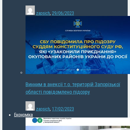
zapsich
,
29/06/2023
Винним в анексії т.о. територій Запорізької
області повідомлено підозру
zapsich
,
17/02/2023
Економіка