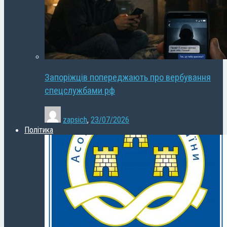
Запоріжців попереджають про вербування
спецслужбами рф
zapsich
,
23/07/2026
Політика