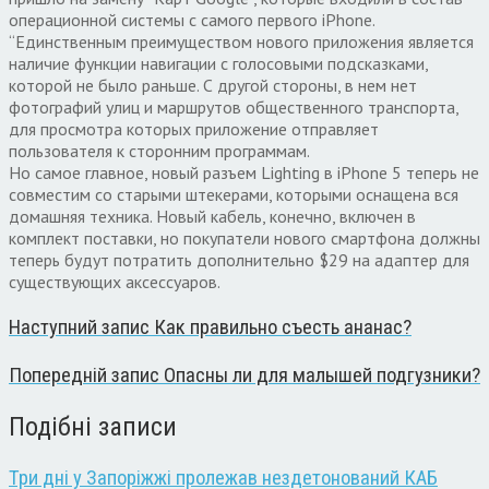
операционной системы с самого первого iPhone.
“Единственным преимуществом нового приложения является
наличие функции навигации с голосовыми подсказками,
которой не было раньше. С другой стороны, в нем нет
фотографий улиц и маршрутов общественного транспорта,
для просмотра которых приложение отправляет
пользователя к сторонним программам.
Но самое главное, новый разъем Lighting в iPhone 5 теперь не
совместим со старыми штекерами, которыми оснащена вся
домашняя техника. Новый кабель, конечно, включен в
комплект поставки, но покупатели нового смартфона должны
теперь будут потратить дополнительно $29 на адаптер для
существующих аксессуаров.
Наступний запис
Как правильно съесть ананас?
Попередній запис
Опасны ли для малышей подгузники?
Подібні записи
Три дні у Запоріжжі пролежав нездетонований КАБ