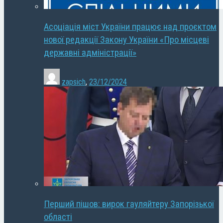
Асоціація міст України працює над проєктом
нової редакції Закону України «Про місцеві
державні адміністрації»
zapsich
,
23/12/2024
Перший пішов: вирок гауляйтеру Запорізької
області