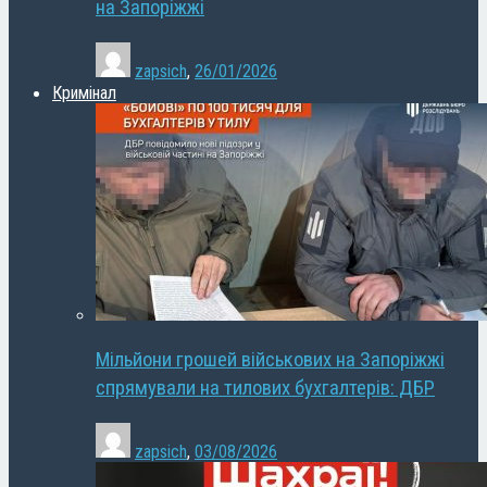
на Запоріжжі
zapsich
,
26/01/2026
Кримінал
Мільйони грошей військових на Запоріжжі
спрямували на тилових бухгалтерів: ДБР
zapsich
,
03/08/2026