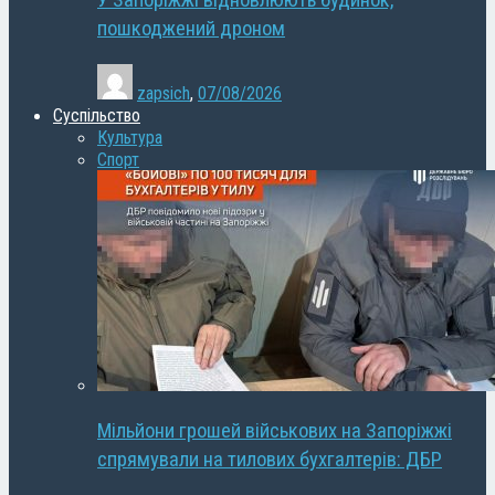
У Запоріжжі відновлюють будинок,
пошкоджений дроном
zapsich
,
07/08/2026
Суспільство
Культура
Спорт
Мільйони грошей військових на Запоріжжі
спрямували на тилових бухгалтерів: ДБР