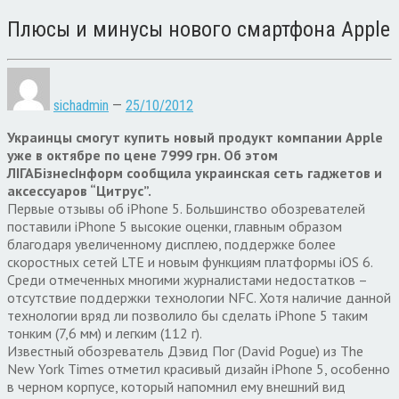
Плюсы и минусы нового смартфона Apple
sichadmin
—
25/10/2012
Украинцы смогут купить новый продукт компании Apple
уже в октябре по цене 7999 грн. Об этом
ЛІГАБізнесІнформ сообщила украинская сеть гаджетов и
аксессуаров “Цитрус”.
Первые отзывы об iPhone 5. Большинство обозревателей
поставили iPhone 5 высокие оценки, главным образом
благодаря увеличенному дисплею, поддержке более
скоростных сетей LTE и новым функциям платформы iOS 6.
Среди отмеченных многими журналистами недостатков –
отсутствие поддержки технологии NFC. Хотя наличие данной
технологии вряд ли позволило бы сделать iPhone 5 таким
тонким (7,6 мм) и легким (112 г).
Известный обозреватель Дэвид Пог (David Pogue) из The
New York Times отметил красивый дизайн iPhone 5, особенно
в черном корпусе, который напомнил ему внешний вид