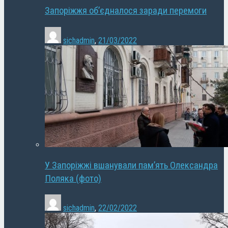
Запоріжжя об’єдналося заради перемоги
sichadmin
,
21/03/2022
У Запоріжжі вшанували пам’ять Олександра
Поляка (фото)
sichadmin
,
22/02/2022