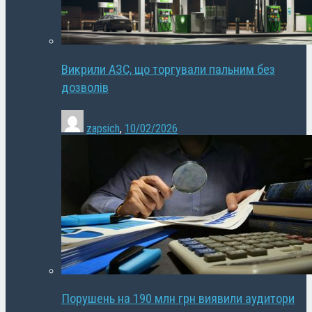
Викрили АЗС, що торгували пальним без
дозволів
zapsich
,
10/02/2026
Порушень на 190 млн грн виявили аудитори