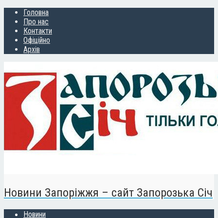
Головна
Про нас
Контакти
Офіційно
Архів
Новини Запоріжжя – сайт Запорозька Січ
Новини