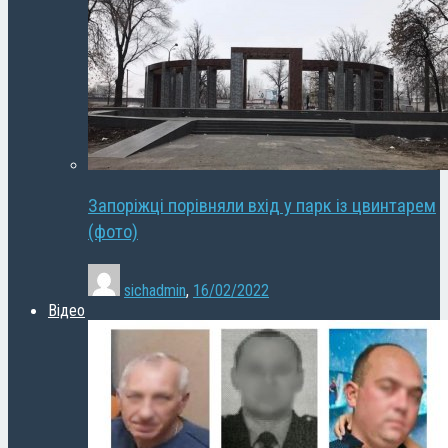
Запоріжці порівняли вхід у парк із цвинтарем
(фото)
sichadmin
,
16/02/2022
Відео