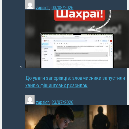
zapsich
,
03/08/2026
До уваги запоріжців: зловмисники запустили
хвилю фішингових розсилок
zapsich
,
23/07/2026