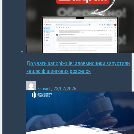
До уваги запоріжців: зловмисники запустили
хвилю фішингових розсилок
zapsich
,
23/07/2026