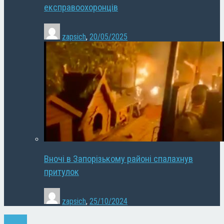
експравоохоронців
zapsich
,
20/05/2025
Вночі в Запорізькому районі спалахнув
притулок
zapsich
,
25/10/2024
Новини