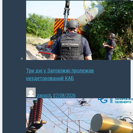
Три дні у Запоріжжі пролежав
нездетонований КАБ
zapsich
,
07/08/2026