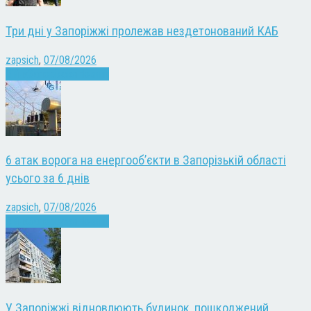
Три дні у Запоріжжі пролежав нездетонований КАБ
zapsich
,
07/08/2026
Війна
Запоріжжя
Новини
6 атак ворога на енергооб’єкти в Запорізькій області
усього за 6 днів
zapsich
,
07/08/2026
Війна
Запоріжжя
Новини
У Запоріжжі відновлюють будинок, пошкоджений