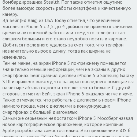
бомбардировщика Stealth. Пог также отметил ощутимо
более высокую скорость работы смартфона и качественную
камеру.
Эд Бейг (Ed Baig) из USA Today отметил, что увеличение
дисплея в iPhone 5 с 3,5 до 4 дюймов не привело к снижению
времени автономной работы или тому, что телефон стал
слишком большим и его стало неудобно носить в кармане.
Добиться последнего удалось за счет того, что телефон
незначительно вырос в длину, тогда как ширина не
изменилась.
Тем не менее, на экран iPhone 5 по-прежнему помещается
значительно меньше информации, чем на экраны в других
смартфонах. Бейг сравнил дисплеи iPhone 5 и Samsung Galaxy
S III и пришел к выводу, что на экран последнего помещается
на четыре абзаца одного и того же текста больше. С другой
стороны, отметил Бейг, экран iPhone 5 оказался четче и ярче.
Также отмечается, что работать с дисплеем в новом iPhone
намного проще, чем с дисплеями в конкурирующих
смартфонах с большей диагональю.
Самым же серьезным недостатком iPhone 5 Моссберг назвал
новое картографическое приложение, которое компания
Apple разработала самостоятельно. Это приложение в iOS 6
пришло на замену “Карт Google”, которые входили в состав