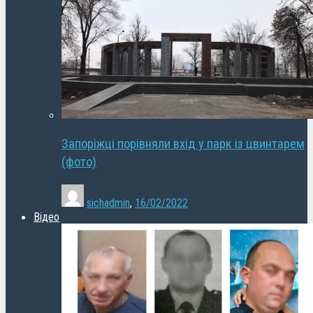
Запоріжці порівняли вхід у парк із цвинтарем
(фото)
sichadmin
,
16/02/2022
Відео