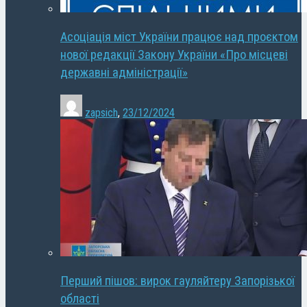
Асоціація міст України працює над проєктом
нової редакції Закону України «Про місцеві
державні адміністрації»
zapsich
,
23/12/2024
Перший пішов: вирок гауляйтеру Запорізької
області