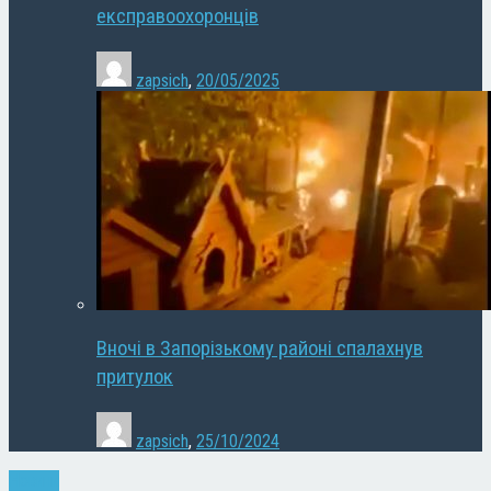
експравоохоронців
zapsich
,
20/05/2025
Вночі в Запорізькому районі спалахнув
притулок
zapsich
,
25/10/2024
Новини