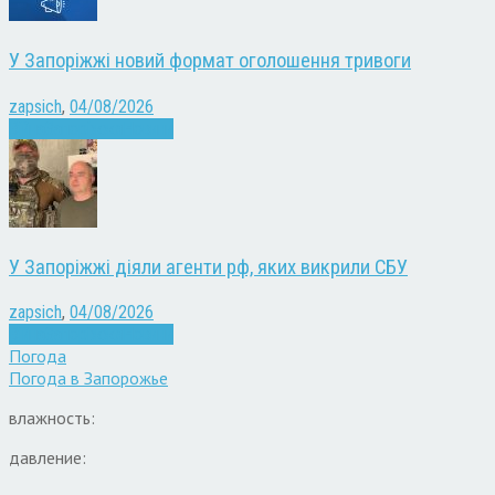
У Запоріжжі новий формат оголошення тривоги
zapsich
,
04/08/2026
Війна
Запоріжжя
Новини
У Запоріжжі діяли агенти рф, яких викрили СБУ
zapsich
,
04/08/2026
Війна
Запоріжжя
Новини
Погода
Погода в
Запорожье
влажность:
давление: