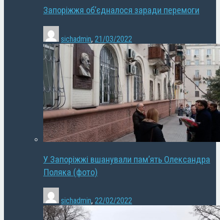
Запоріжжя об’єдналося заради перемоги
sichadmin
,
21/03/2022
У Запоріжжі вшанували пам’ять Олександра
Поляка (фото)
sichadmin
,
22/02/2022