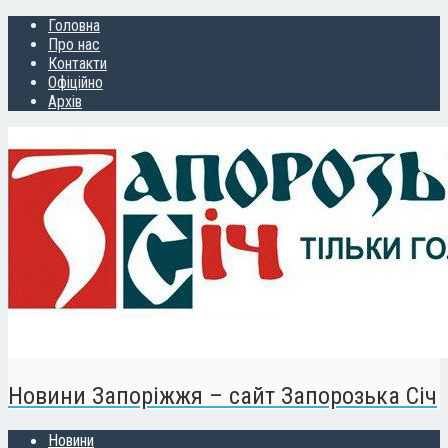
Головна
Про нас
Контакти
Офіційно
Архів
Новини Запоріжжя – сайт Запорозька Січ
Новини