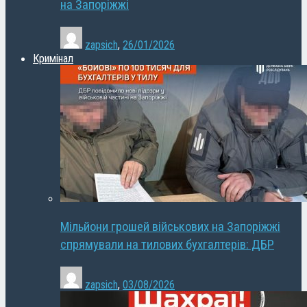
на Запоріжжі
zapsich
,
26/01/2026
Кримінал
Мільйони грошей військових на Запоріжжі
спрямували на тилових бухгалтерів: ДБР
zapsich
,
03/08/2026