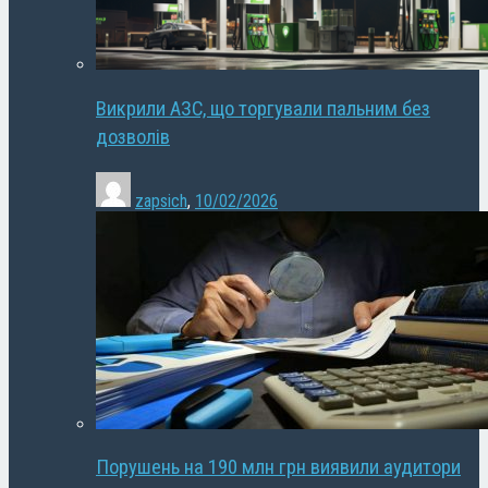
Викрили АЗС, що торгували пальним без
дозволів
zapsich
,
10/02/2026
Порушень на 190 млн грн виявили аудитори