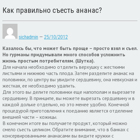
Как правильно съесть ананас?
sichadmin
—
25/10/2012
Казалось бы, что может быть проще – просто взял и съел.
Но гурманы придумывали много способов усложнить
жизнь простым потребителям. (Шутка).
Для начала необходимо отделить верхушку с жесткими
листьями и нижнюю часть плода. Затем разделите ананас на
половинки, по центру вы увидите сердцевину, она невкусная и
жесткая, ее необходимо удалить.
Для этого вы делите половинки еще напополам и вырезаете
сердцевину. В принципе, вы можете вырезать сердцевину и в
каждой дольке отдельно, но это менее удобно. Конечной
процедурой приготовления к поеданию является отделение
внешней части – кожицы.
В конечном итоге вы получаете продукт, который можно
смело съесть целиком. Обратите внимание, что в банках с
консервированными ананасами вы видите кружки с