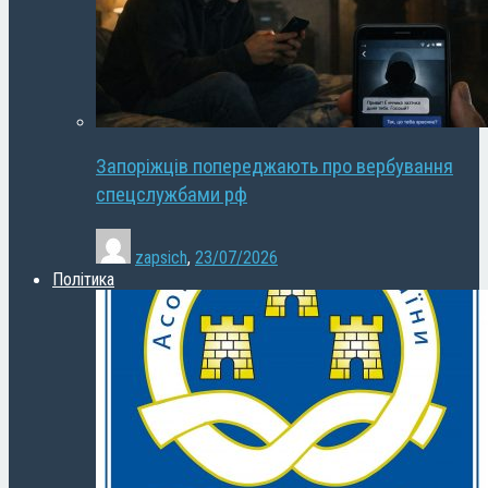
Запоріжців попереджають про вербування
спецслужбами рф
zapsich
,
23/07/2026
Політика