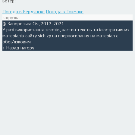
ветер:
Погода в Бердянске
Погода в Токмаке
загрузка...
© Запорозька Січ, 2012-2021
У разі використання текстів, частин текстів та ілюстративних
матеріалів сайту sich.zp.ua гіперпосилання на матеріал є
обов'язковим
↑ Назад нагору