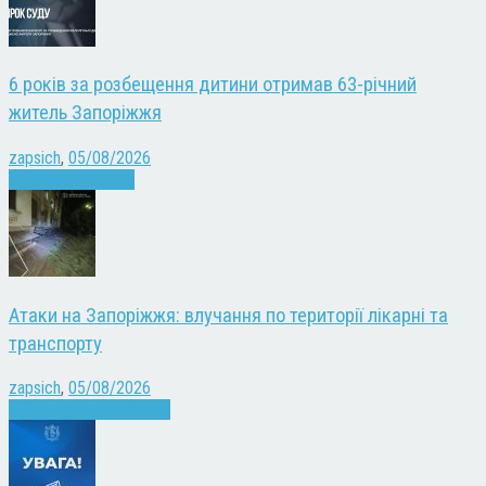
6 років за розбещення дитини отримав 63-річний
житель Запоріжжя
zapsich
,
05/08/2026
Запоріжжя
Новини
Атаки на Запоріжжя: влучання по території лікарні та
транспорту
zapsich
,
05/08/2026
Війна
Запоріжжя
Новини