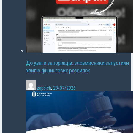
До уваги запоріжців: зловмисники запустили
хвилю фішингових розсилок
zapsich
,
23/07/2026