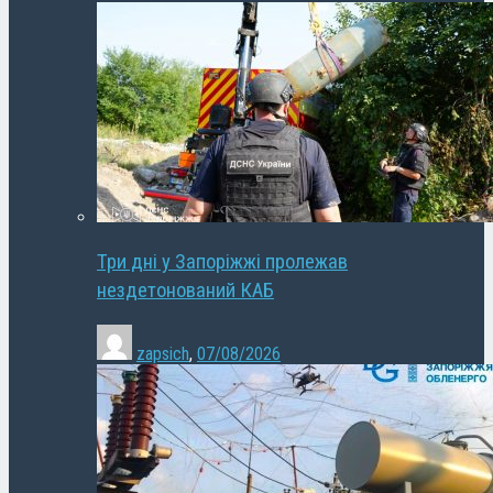
Три дні у Запоріжжі пролежав
нездетонований КАБ
zapsich
,
07/08/2026