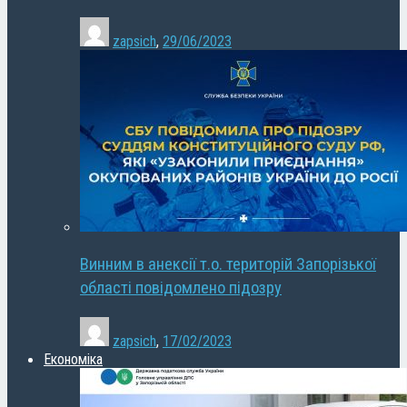
zapsich
,
29/06/2023
Винним в анексії т.о. територій Запорізької
області повідомлено підозру
zapsich
,
17/02/2023
Економіка