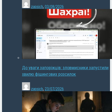
zapsich
,
03/08/2026
До уваги запоріжців: зловмисники запустили
хвилю фішингових розсилок
zapsich
,
23/07/2026