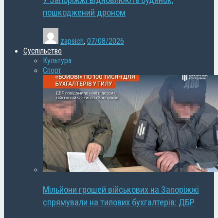
У Запоріжжі відновлюють будинок,
пошкоджений дроном
zapsich
,
07/08/2026
Суспільство
Культура
Спорт
Мільйони грошей військових на Запоріжжі
спрямували на тилових бухгалтерів: ДБР