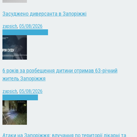
Засуджено диверсанта в Запоріжжі
zapsich
,
05/08/2026
Війна
Запоріжжя
Новини
6 років за розбещення дитини отримав 63-річний
житель Запоріжжя
zapsich
,
05/08/2026
Запоріжжя
Новини
Атаки на Запоріжжя: влучання по території лікарні та