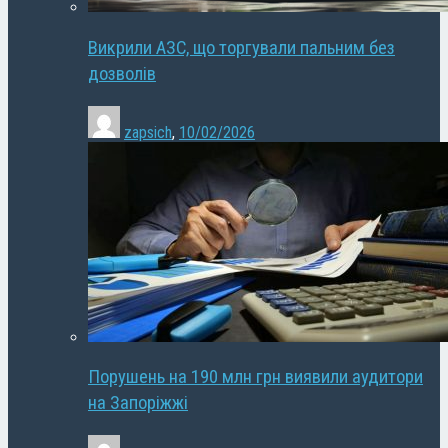
Викрили АЗС, що торгували пальним без
дозволів
zapsich
,
10/02/2026
Порушень на 190 млн грн виявили аудитори
на Запоріжжі