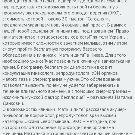
проводится день открытых дверей, где одной из семейных
пар предоставляется возможность пройти бесплатную
программу экстракорпорального оплодотворения (ЭКО),
стоимость которой – около 30 тыс. грн. “Сегодня мы
предлагаем украинцам новый социальный проект. В рамках
нашей новой социальной инициативы под названием “Право
на материнство и отцовство: выход есть!” жители Украины,
которые имеют сложности с зачатием малыша, этим летом
смогут пройти бесплатную программу базового
обследования в клиниках “Мать и дитя” в Киеве. Для этого
необходимо уже сейчас позвонить в клинику и записаться на
прием. В программу бесплатной диагностики входит
консультация гинеколога, репродуктолога, УЗИ органов
малого таза и спермограмма мужчин. Это обследование
позволяет выяснить, почему не удается забеременеть в
течение длительного времени, а с помощью смермограммы –
исключить мужской фактор бесплодия”, – разъяснила Наталья
Данкович.
О возможностях клиники “Мать и дитя” рассказала акушер-
гинеколог, эндокринолог, репродуктолог, врач высшей
категории Оксана Севостьянова. “ЭКО – методика, при
которой оплодотворение происходит вне организма
женщины. Методика, которая используется в нашей клинике –