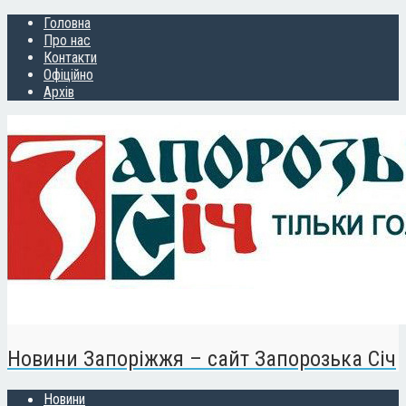
Головна
Про нас
Контакти
Офіційно
Архів
Новини Запоріжжя – сайт Запорозька Січ
Новини