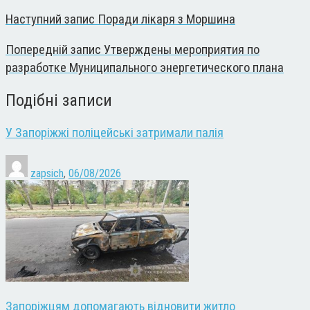
Наступний запис
Поради лікаря з Моршина
Попередній запис
Утверждены мероприятия по
разработке Муниципального энергетического плана
Подібні записи
У Запоріжжі поліцейські затримали палія
zapsich
,
06/08/2026
Запоріжцям допомагають відновити житло