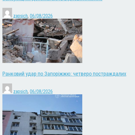
zapsich
,
06/08/2026
Ранковий удар по Запоріжжю: четверо постраждалих
zapsich
,
06/08/2026