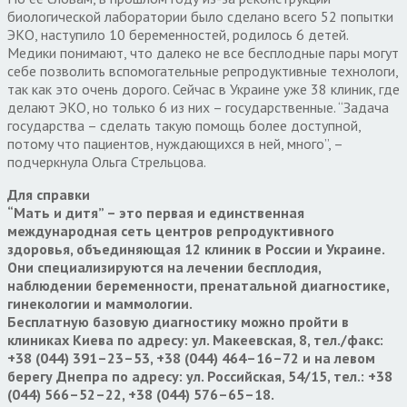
биологической лаборатории было сделано всего 52 попытки
ЭКО, наступило 10 беременностей, родилось 6 детей.
Медики понимают, что далеко не все бесплодные пары могут
себе позволить вспомогательные репродуктивные технологи,
так как это очень дорого. Сейчас в Украине уже 38 клиник, где
делают ЭКО, но только 6 из них – государственные. “Задача
государства – сделать такую помощь более доступной,
потому что пациентов, нуждающихся в ней, много”, –
подчеркнула Ольга Стрельцова.
Для справки
“Мать и дитя” – это первая и единственная
международная сеть центров репродуктивного
здоровья, объединяющая 12 клиник в России и Украине.
Они специализируются на лечении бесплодия,
наблюдении беременности, пренатальной диагностике,
гинекологии и маммологии.
Бесплатную базовую диагностику можно пройти в
клиниках Киева по адресу: ул. Макеевская, 8, тел./факс:
+38 (044) 391–23–53, +38 (044) 464–16–72 и на левом
берегу Днепра по адресу: ул. Российская, 54/15, тел.: +38
(044) 566–52–22, +38 (044) 576–65–18.