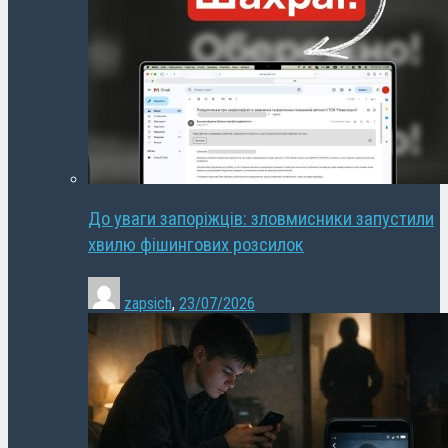
До уваги запоріжців: зловмисники запустили
хвилю фішингових розсилок
zapsich
,
23/07/2026