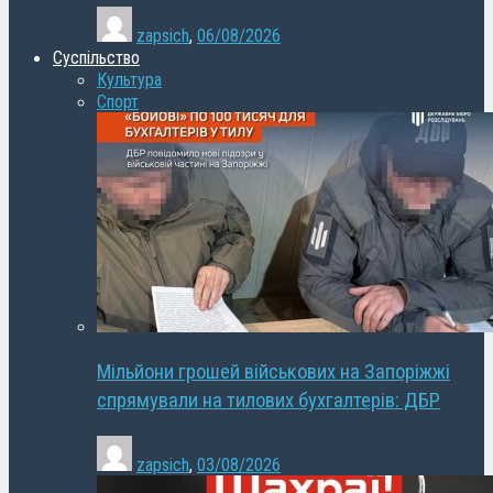
zapsich
,
06/08/2026
Суспільство
Культура
Спорт
Мільйони грошей військових на Запоріжжі
спрямували на тилових бухгалтерів: ДБР
zapsich
,
03/08/2026