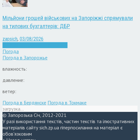
Мільйони грошей військових на Запоріжжі спрямували
на тилових бухгалтерів: ДБР
zapsich
,
03/08/2026
Війна
Запоріжжя
Кримінал
Новини
Погода
Погода в
Запорожье
влажность:
давление:
ветер:
Погода в Бердянске
Погода в Токмаке
загрузка...
© Запорозька Січ, 2012-2021
У разі використання текстів, частин текстів та ілюстративних
матеріалів сайту sich.zp.ua гіперпосилання на матеріал є
обов'язковим