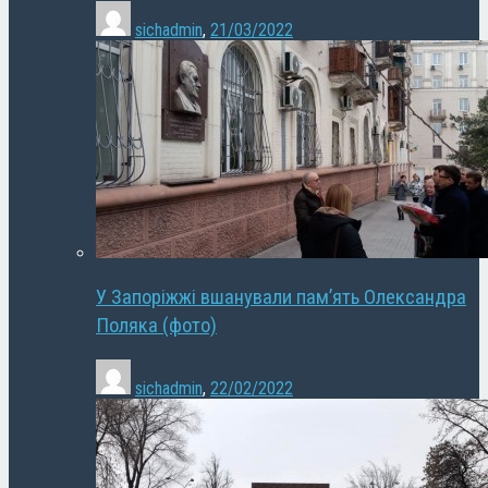
sichadmin
,
21/03/2022
У Запоріжжі вшанували пам’ять Олександра
Поляка (фото)
sichadmin
,
22/02/2022