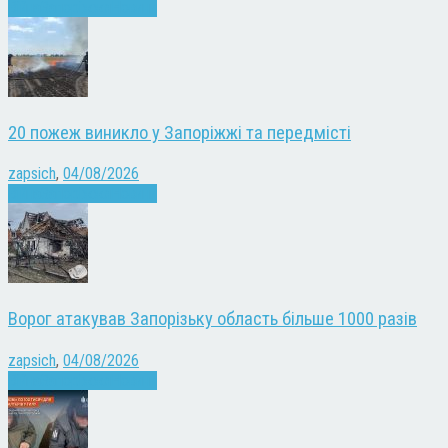
Війна
Запоріжжя
Новини
20 пожеж виникло у Запоріжжі та передмісті
zapsich
,
04/08/2026
Війна
Запоріжжя
Новини
Ворог атакував Запорізьку область більше 1000 разів
zapsich
,
04/08/2026
Війна
Запоріжжя
Новини