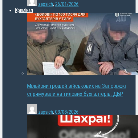
zapsich
,
26/01/2026
Кримінал
Мільйони грошей військових на Запоріжжі
спрямували на тилових бухгалтерів: ДБР
zapsich
,
03/08/2026