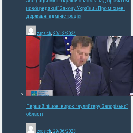
Асоціація міст України працює над проєктом
нової редакції Закону України «Про місцеві
державні адміністрації»
zapsich
,
23/12/2024
Перший пішов: вирок гауляйтеру Запорізької
області
zapsich
,
29/06/2023