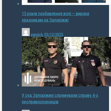
15 років позбавлення волі – вироки
зрадникам на Запоріжжі
zapsich
,
05/12/2025
У суд Запоріжжя спрямували справу 4-х
експравоохоронців