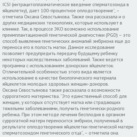
ICSI (интрацитоплазматическое введение сперматозоида в
яйцеклетку), дает 100-процентное оплодотворение”, –
отметила Оксана Севостьянова. Также она рассказала и о
других медицинских технологиях, которые используют в
клинике. Так, в процессе ЭКО возможно использование
преимплантационной генетической диагностики (PGD) – это
способ выявления генетических аномалий эмбриона еще до
переноса его в полость матки. Данное исследование
позволяет предупредить передачу будущему ребенку
некоторых наследственных заболеваний. Также ведется
программа с использованием донорских яйцеклеток.
Отличительной особенностью этого вида является
использование в качестве биологического материала
яйцеклеток молодых здоровых женщин-доноров.
Оксана Севостьянова также рассказала о возможности
суррогатного материнства. “Это единственный способ для
женщин, у которых отсутствует матка или страдающих
тяжелыми заболеваниями, получить генетически родного
ребенка. При этом методе лечения бесплодия в организм
суррогатной матери переносится эмбрион, полученный в
результате оплодотворения яйцеклетки генетической матери
сперматозоидом генетического отца”, – отметила она.