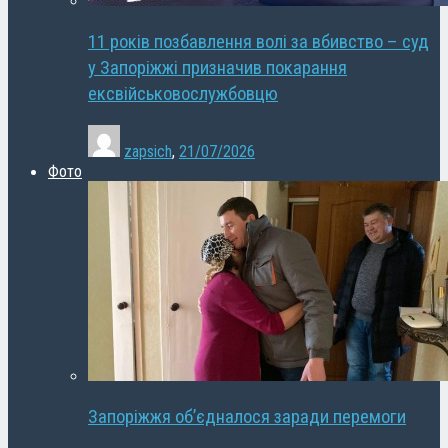
11 років позбавлення волі за вбивство – суд
у Запоріжжі призначив покарання
ексвійськовослужбовцю
zapsich
,
21/07/2026
Фото
Запоріжжя об’єдналося заради перемоги