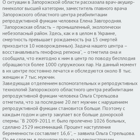
О ситуации в Запорожской области рассказала врач-акушер-
гинеколог высшей категории, заместитель главного врача
Запорожского областного центра реабилитации
репродуктивной функции человека Елена Завгородняя.
“Запорожская область – промышленный, экологически
небезопасный район. Здесь, как и в целом в Украине,
смертность превышает рождаемость (на 15 смертей
приходится 10 новорожденных). Задача нашего центра –
восстанавливать генофонд региона”, – отметила она и
сообщила, что ежегодно к ним в центр по поводу бесплодия
обращаются более 1000 супружеских пар. На данный момент
в их центре постоянно лечатся и обследуются около 8 тыс.
женщин и 7 тыс. мужчин.
Заведующая отделением вспомогательных и репродуктивных
технологий Запорожского областного центра реабилитации
репродуктивной функции человека Ольга Стрельцова
отметила, что за последние 20 лет мужчин с нарушением
репродуктивной функции становится больше. Поэтому с
каждым годом и центр закупает все больше донорской
спермы. “В 2009-2011 гг. было пролечено 1026 больных,
сделано 2529 инсеминаций. Процент наступления
беременности составляет 16,6”, – заявила Ольга Стрельцова.
По ее словам, в прошлом году из-за реконструкции