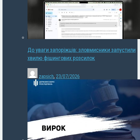
До уваги запоріжців: зловмисники запустили
хвилю фішингових розсилок
zapsich
,
23/07/2026