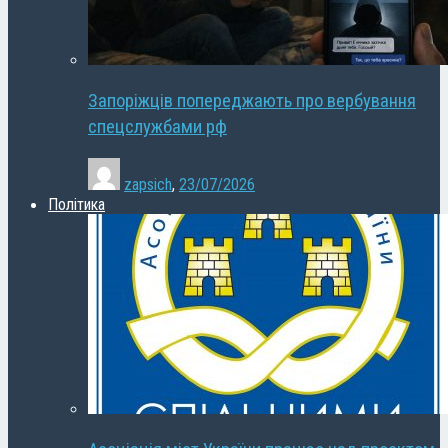
Запоріжців попереджають про вербування
спецслужбами рф
zapsich
,
23/07/2026
Політика