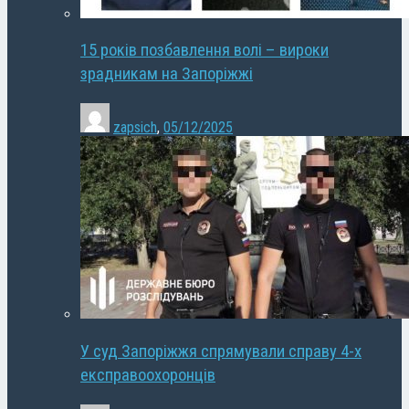
15 років позбавлення волі – вироки
зрадникам на Запоріжжі
zapsich
,
05/12/2025
У суд Запоріжжя спрямували справу 4-х
експравоохоронців