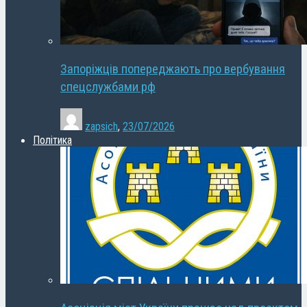
Запоріжців попереджають про вербування
спецслужбами рф
zapsich
,
23/07/2026
Політика