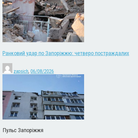
Ранковий удар по Запоріжжю: четверо постраждалих
zapsich
,
06/08/2026
Пульс Запоріжжя