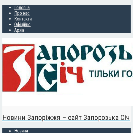
Головна
Про нас
Контакти
Офіційно
Архів
Новини Запоріжжя – сайт Запорозька Січ
Новини