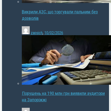
Викрили АЗС, що торгували пальним без
дозволів
zapsich
,
10/02/2026
Порушень на 190 млн грн виявили аудитори
на Запоріжжі