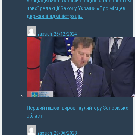
Асоціація міст України працює над проєктом
нової редакції Закону України «Про місцеві
державні адміністрації»
zapsich
,
23/12/2024
Перший пішов: вирок гауляйтеру Запорізької
області
zapsich
,
29/06/2023