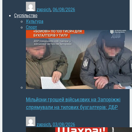
zapsich
,
06/08/2026
Суспільство
Культура
Спорт
Мільйони грошей військових на Запоріжжі
спрямували на тилових бухгалтерів: ДБР
zapsich
,
03/08/2026