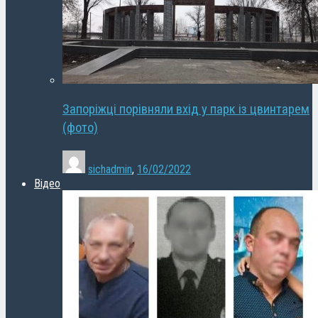
Запоріжці порівняли вхід у парк із цвинтарем
(фото)
sichadmin
,
16/02/2022
Відео