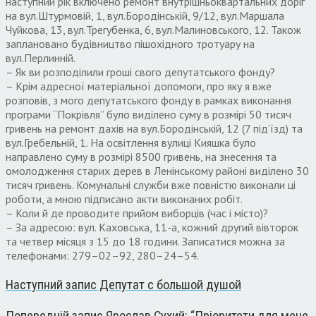
наступний рік включено ремонт внутрішньоквартальних доріг
на вул.Штурмовій, 1, вул.Бородінській, 9/12, вул.Маршала
Чуйкова, 13, вул.Трегубенка, 6, вул.Малиновського, 12. Також
заплановано будівництво пішохідного тротуару на
вул.Перлинній.
– Як ви розподілили гроші свого депутатського фонду?
– Крім адресної матеріальної допомоги, про яку я вже
розповів, з мого депутатського фонду в рамках виконання
програми “Покрівля” було виділено суму в розмірі 50 тисяч
гривень на ремонт дахів на вул.Бородінській, 12 (7 під’їзд) та
вул.Гребельній, 1. На освітлення вулиці Кияшка було
направлено суму в розмірі 8500 гривень, на знесення та
омолодження старих дерев в Ленінському районі виділено 30
тисяч гривень. Комунальні служби вже повністю виконали ці
роботи, а мною підписано акти виконаних робіт.
– Коли й де проводите прийом виборців (час і місто)?
– За адресою: вул. Каховська, 11-а, кожний другий вівторок
та четвер місяця з 15 до 18 години. Записатися можна за
телефонами: 279–02–92, 280–24–54.
Наступний запис
Депутат с большой душой