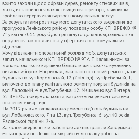
вжито заходи щодо обрізки дерев, ремонту стінових швів,
дахів, встановлення лавок, очищення території, заявникам
зроблено перерахунок вартості комунальних послуг.
За результатами розгляду мого депутатського звернення до
прокурора Ленінського району посадову особу КП “ВРЕЖО №
7” у квітні 2011 року було притягнуто до відповідальності за
порушення законодавства у сфері житлово-комунальних
відносин.
Хочу відзначити оперативний розгляд моїх депутатських
запитів начальником КП “ВРЕЖО № 9” А. Г. Калашником, за
допомогою якого вирішено більшість житлово-комунальних
питань виборців. Наприклад, виконано поточний ремонт дахів
будинків на вул.Бородінській, 12 (7 під’їзд), вул.Гребельній, 1,
включено до плану капітального ремонту покрівлі будинків на
вул. Ладозькій, 4, вул.Трегубенка, 12. Мешканцю вул.Вінтера,
38 ВРЕЖО повернуло кошти, витрачені на ремонт системи
опалення у квартирі.
На 2012 рік вже заплановано ремонт під’їздів будинків на
вул. Лобановського, 7 та 13, вул. Трегубенка, 6, вул.40 років
Радянської України, 2-а.
За моїми зверненнями районною адміністрацією Запорізької
міської ради по Ленінському району до плану робіт на