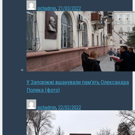
sichadmin
,
21/03/2022
У Запоріжжі вшанували пам’ять Олександра
Поляка (фото)
sichadmin
,
22/02/2022