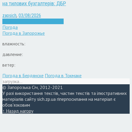
на тилових бухгалтерів: ДБР
zapsich
,
03/08/2026
Війна
Запоріжжя
Кримінал
Новини
Погода
Погода в
Запорожье
влажность:
давление:
ветер:
Погода в Бердянске
Погода в Токмаке
загрузка...
© Запорозька Січ, 2012-2021
У разі використання текстів, частин текстів та ілюстративних
матеріалів сайту sich.zp.ua гіперпосилання на матеріал є
обов'язковим
↑ Назад нагору