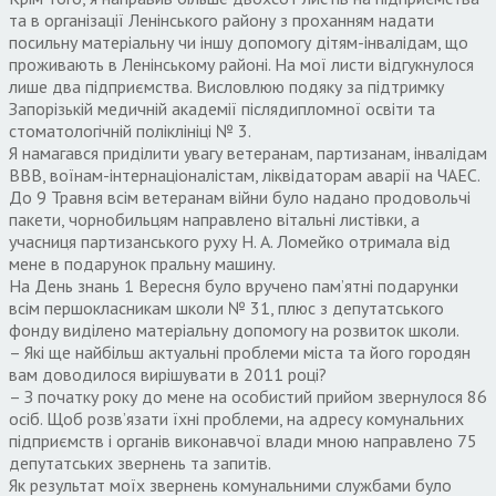
та в організації Ленінського району з проханням надати
посильну матеріальну чи іншу допомогу дітям-інвалідам, що
проживають в Ленінському районі. На мої листи відгукнулося
лише два підприємства. Висловлюю подяку за підтримку
Запорізькій медичній академії післядипломної освіти та
стоматологічній поліклініці № 3.
Я намагався приділити увагу ветеранам, партизанам, інвалідам
ВВВ, воїнам-інтернаціоналістам, ліквідаторам аварії на ЧАЕС.
До 9 Травня всім ветеранам війни було надано продовольчі
пакети, чорнобильцям направлено вітальні листівки, а
учасниця партизанського руху Н. А. Ломейко отримала від
мене в подарунок пральну машину.
На День знань 1 Вересня було вручено пам’ятні подарунки
всім першокласникам школи № 31, плюс з депутатського
фонду виділено матеріальну допомогу на розвиток школи.
– Які ще найбільш актуальні проблеми міста та його городян
вам доводилося вирішувати в 2011 році?
– З початку року до мене на особистий прийом звернулося 86
осіб. Щоб розв’язати їхні проблеми, на адресу комунальних
підприємств і органів виконавчої влади мною направлено 75
депутатських звернень та запитів.
Як результат моїх звернень комунальними службами було