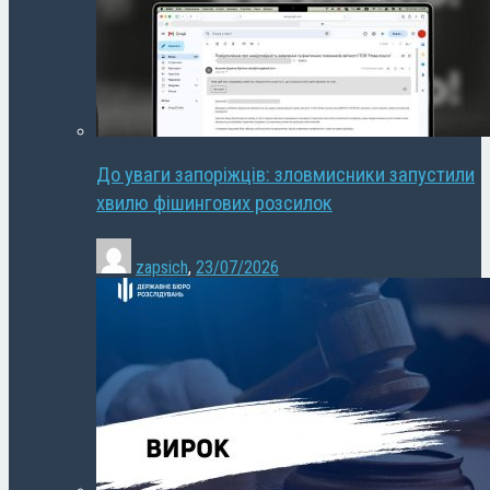
До уваги запоріжців: зловмисники запустили
хвилю фішингових розсилок
zapsich
,
23/07/2026