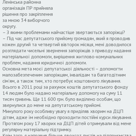
Ленінська районна
організація ПР прийняла
рішення про закріплення
за мною 34 виборчого
округу.
– З якими проблемами найчастіше звертаються запоріжці?
– Під час депутатського прийому громадян, який я проводив
кожен другий та четвертий вівторок місяця, мені доводилося
розглядати чисельні звернення запоріжців з приводу надання
матеріальної допомоги, вирішення житлово-комунальних
проблем, надання юридичної допомоги.
Основна мета моєї депутатської діяльності – допомогти
малозабезпеченим запоріжцям, інвалідам та багатодітним
сім’ям, а також тим, хто потребує коштовного лікування.
Всього в 2011 році за рахунок коштів депутатського фонду
14 людям було надано матеріальну допомогу на суму 11
тисяч гривень. Ще 11 600 грн. було виділено особам, що
звернулися до мене на депутатському прийомі.
Минулого року особливу увагу я приділяв хворим на ДЦП
дітям, адже їм необхідно проходити постійні курси лікування.
Протягом року 17 хворих на ДЦП дітей отримували від мене
регулярну матеріальну підтримку.
Крім того, я направив більше двохсот листів на підприємства