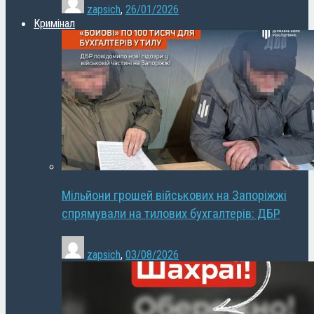
zapsich
,
26/01/2026
Кримінал
Мільйони грошей військових на Запоріжжі
спрямували на тилових бухгалтерів: ДБР
zapsich
,
03/08/2026