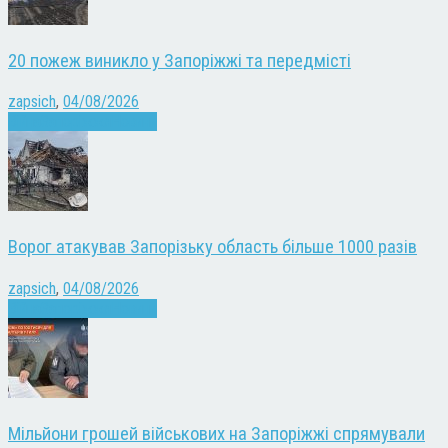
20 пожеж виникло у Запоріжжі та передмісті
zapsich
,
04/08/2026
Війна
Запоріжжя
Новини
Ворог атакував Запорізьку область більше 1000 разів
zapsich
,
04/08/2026
Війна
Запоріжжя
Новини
Мільйони грошей військових на Запоріжжі спрямували