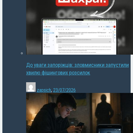
До уваги запоріжців: зловмисники запустили
хвилю фішингових розсилок
zapsich
,
23/07/2026