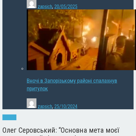
zapsich
,
20/05/2025
Вночі в Запорізькому районі спалахнув
притулок
zapsich
,
25/10/2024
Новини
Олег Серовський: “Основна мета моєї