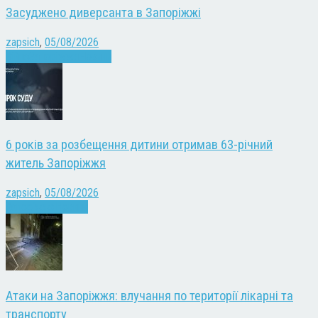
Засуджено диверсанта в Запоріжжі
zapsich
,
05/08/2026
Війна
Запоріжжя
Новини
6 років за розбещення дитини отримав 63-річний
житель Запоріжжя
zapsich
,
05/08/2026
Запоріжжя
Новини
Атаки на Запоріжжя: влучання по території лікарні та
транспорту