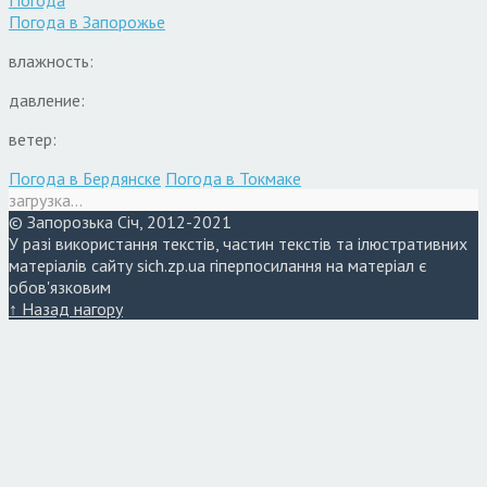
Погода
Погода в
Запорожье
влажность:
давление:
ветер:
Погода в Бердянске
Погода в Токмаке
загрузка...
© Запорозька Січ, 2012-2021
У разі використання текстів, частин текстів та ілюстративних
матеріалів сайту sich.zp.ua гіперпосилання на матеріал є
обов'язковим
↑ Назад нагору