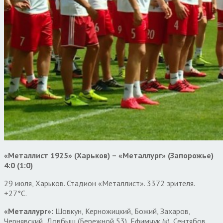
«Металлист 1925» (Харьков) – «Металлург» (Запорожье)
4:0 (1:0)
29 июля, Харьков. Стадион «Металлист». 3372 зрителя.
+27°C.
«Металлург»:
Шовкун, Керножицкий, Божий, Захаров,
Чернявский, Довбыш (Бережной 53), Ефимчук (к), Сентябов,