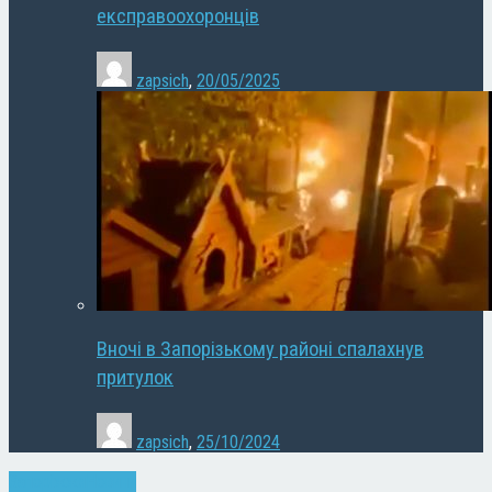
експравоохоронців
zapsich
,
20/05/2025
Вночі в Запорізькому районі спалахнув
притулок
zapsich
,
25/10/2024
Запоріжжя
Новини