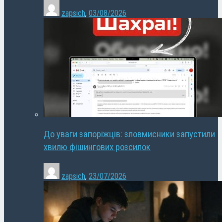
zapsich
,
03/08/2026
До уваги запоріжців: зловмисники запустили
хвилю фішингових розсилок
zapsich
,
23/07/2026