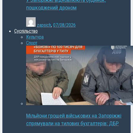
У Запоріжжі відновлюють будинок,
пошкоджений дроном
zapsich
,
07/08/2026
Суспільство
Культура
Спорт
Мільйони грошей військових на Запоріжжі
спрямували на тилових бухгалтерів: ДБР