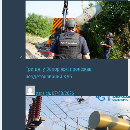
Три дні у Запоріжжі пролежав
нездетонований КАБ
zapsich
,
07/08/2026