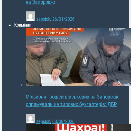
на Запоріжжі
zapsich
,
26/01/2026
Кримінал
Мільйони грошей військових на Запоріжжі
спрямували на тилових бухгалтерів: ДБР
zapsich
,
03/08/2026