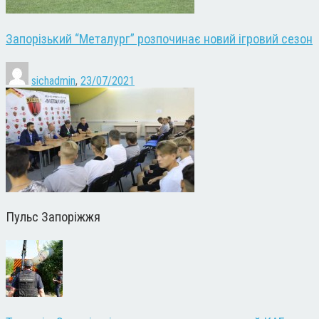
Запорізький “Металург” розпочинає новий ігровий сезон
sichadmin
,
23/07/2021
Пульс Запоріжжя