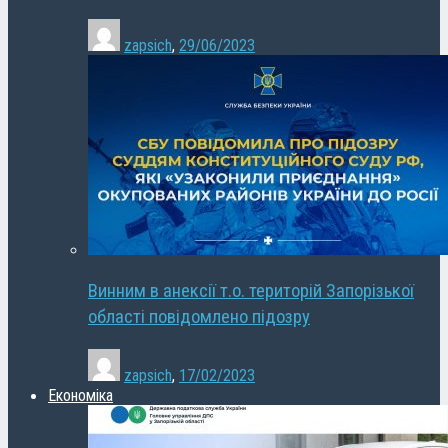
zapsich
,
29/06/2023
Винним в анексії т.о. територій Запорізької
області повідомлено підозру
zapsich
,
17/02/2023
Економіка