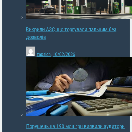
Викрили АЗС, що торгували пальним без
дозволів
zapsich
,
10/02/2026
Порушень на 190 млн грн виявили аудитори