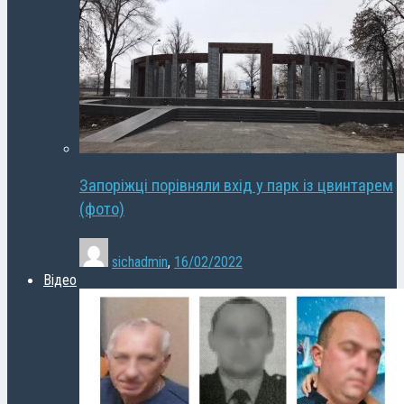
Запоріжці порівняли вхід у парк із цвинтарем
(фото)
sichadmin
,
16/02/2022
Відео