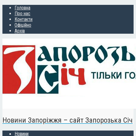
Головна
Про нас
Контакти
Офіційно
Архів
Новини Запоріжжя – сайт Запорозька Січ
Новини