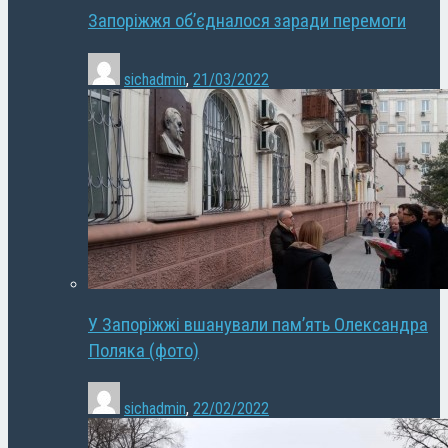
Запоріжжя об’єдналося заради перемоги
sichadmin
,
21/03/2022
У Запоріжжі вшанували пам’ять Олександра
Поляка (фото)
sichadmin
,
22/02/2022