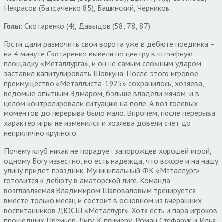
Некрасов (Батраченко 85), Башинский, Черников.
Голы:
Скотаренко (4), Давыдов (58, 78, 87).
Гости дали размочить свои ворота уже в дебюте поединка –
на 4 минуте Скотаренко вывели по центру в штрафную
площадку «Металлурга», и он не самым сложным ударом
заставил капитулировать Шовкуна. После этого игровое
преимущество «Металлиста-1925» сохранилось, хозяева,
ведомые опытным Эдмаром, больше владели мячом, и в
целом контролировали ситуацию на поле. А вот голевых
моментов до перерыва было мало. Впрочем, после перерыва
характер игры не изменился и хозяева довели счет до
неприлично крупного.
Почему клуб никак не порадует запорожцев хорошей игрой,
одному Богу известно, но есть надежда, что вскоре и на нашу
улицу придет праздник. Муниципальный ФК «Металлург»
готовится к дебюту в аматорской лиге. Команда
возглавляемая Владимиром Шаповаловым тренируется
вместе только месяц и состоит в основном из вчерашних
воспитанников ДЮСШ «Металлург». Хотя есть и пара игроков
прошедших Премьер-Лигу. К примеру, Роман Стефарук и Илья