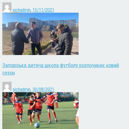
sichadmin
,
15/11/2021
Запорізька дитяча школа футболу розпочинає новий
сезон
sichadmin
,
30/08/2021