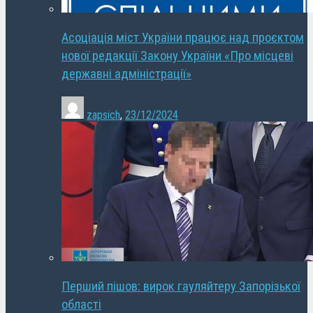
Асоціація міст України працює над проєктом
нової редакції Закону України «Про місцеві
державні адміністрації»
zapsich
,
23/12/2024
Перший пішов: вирок гауляйтеру Запорізької
області