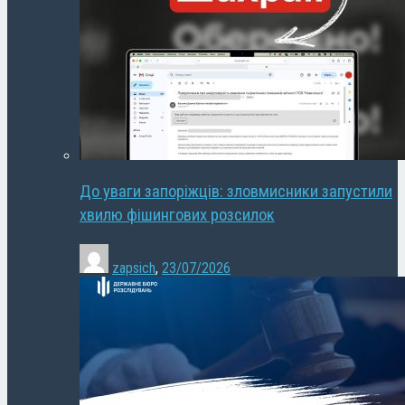
До уваги запоріжців: зловмисники запустили
хвилю фішингових розсилок
zapsich
,
23/07/2026