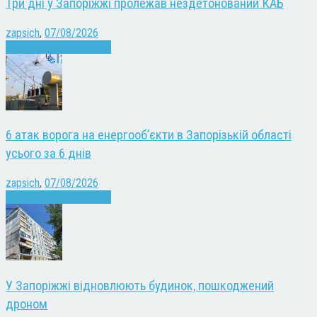
Три дні у Запоріжжі пролежав нездетонований КАБ
zapsich
,
07/08/2026
Війна
Запоріжжя
Новини
6 атак ворога на енергооб’єкти в Запорізькій області
усього за 6 днів
zapsich
,
07/08/2026
Війна
Запоріжжя
Новини
У Запоріжжі відновлюють будинок, пошкоджений
дроном