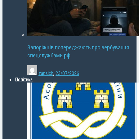
Запоріжців попереджають про вербування
спецслужбами рф
zapsich
,
23/07/2026
Політика