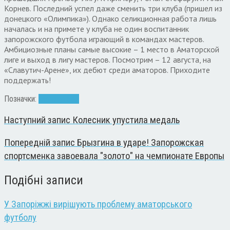
Корнев. Последний успел даже сменить три клуба (пришел из
донецкого «Олимпика»). Однако селикционная работа лишь
началась и на примете у клуба не один воспитанник
запорожского футбола играющий в командах мастеров.
Амбициозные планы самые высокие – 1 место в Аматорской
лиге и выход в лигу мастеров. Посмотрим – 12 августа, на
«Славутич-Арене», их дебют среди аматоров. Приходите
поддержать!
Позначки:
матч
футбол
Наступний запис
Колесник упустила медаль
Попередній запис
Брызгина в ударе! Запорожская
спортсменка завоевала "золото" на чемпионате Европы
Подібні записи
У Запоріжжі вирішують проблему аматорського
футболу