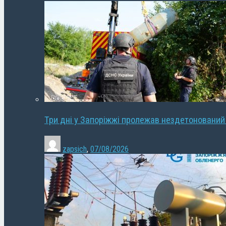
Три дні у Запоріжжі пролежав нездетонований
zapsich
,
07/08/2026