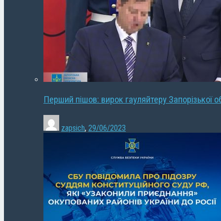
Перший пішов: вирок гауляйтеру Запорізької о
zapsich
,
29/06/2023