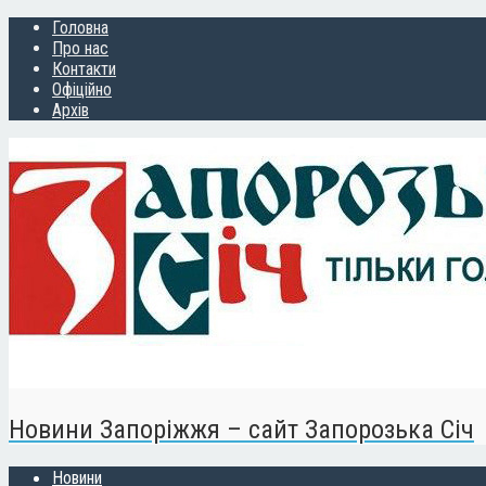
Головна
Про нас
Контакти
Офіційно
Архів
Новини Запоріжжя – сайт Запорозька Січ
Новини