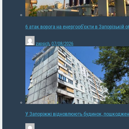
6 атак ворога на енергооб’єкти в Запорізькій о
zapsich
,
07/08/2026
У Запоріжжі відновлюють будинок, пошкодже