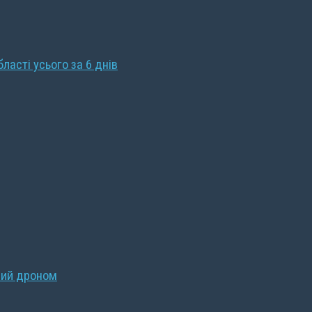
бласті усього за 6 днів
ний дроном