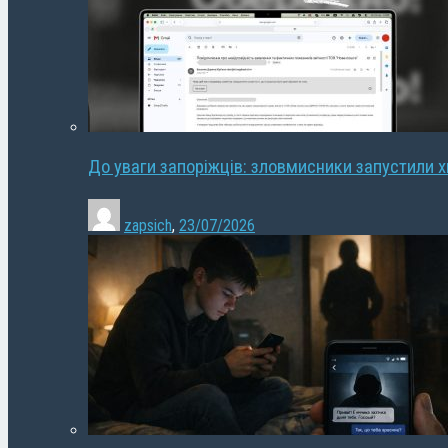
До уваги запоріжців: зловмисники запустили 
zapsich
,
23/07/2026