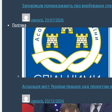
Запоріжців попереджають про вербування сп
zapsich
,
23/07/2026
Політика
Асоціація міст України працює над проєктом н
zapsich
,
23/12/2024