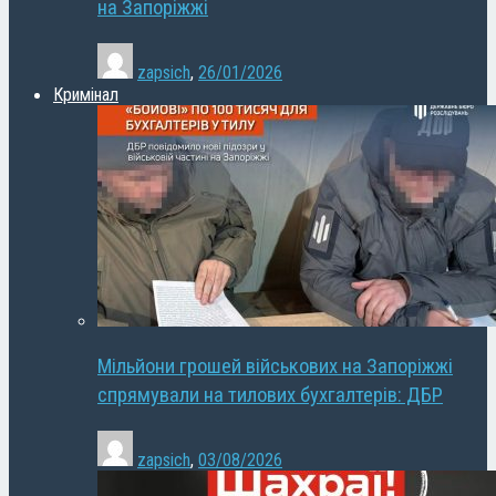
на Запоріжжі
zapsich
,
26/01/2026
Кримінал
Мільйони грошей військових на Запоріжжі
спрямували на тилових бухгалтерів: ДБР
zapsich
,
03/08/2026