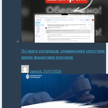
До уваги запоріжців: зловмисники запустили
хвилю фішингових розсилок
zapsich
,
23/07/2026