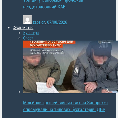
Три дні у Запоріжжі пролежав
нездетонований КАБ
zapsich
,
07/08/2026
Суспільство
Культура
Спорт
Мільйони грошей військових на Запоріжжі
спрямували на тилових бухгалтерів: ДБР