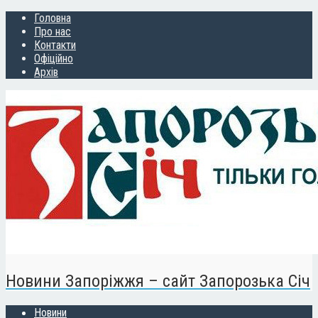
Головна
Про нас
Контакти
Офіційно
Архів
Новини Запоріжжя – сайт Запорозька Січ
Новини