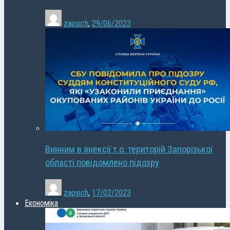
zapsich
,
29/06/2023
Винним в анексії т.о. територій Запорізької
області повідомлено підозру
zapsich
,
17/02/2023
Економіка