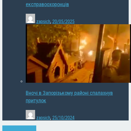
експравоохоронців
zapsich
,
20/05/2025
Вночі в Запорізькому районі спалахнув
притулок
zapsich
,
25/10/2024
Запоріжжя
Новини