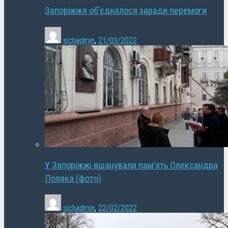
Запоріжжя об’єдналося заради перемоги
sichadmin
,
21/03/2022
У Запоріжжі вшанували пам’ять Олександра
Поляка (фото)
sichadmin
,
22/02/2022