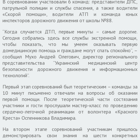
В соревновании участвовали 6 команд: представители ДПС,
патрульной полиции и службы спасения, а также водители
«Скорой помощи», водители АТП и команда юных
инспекторов дорожного движения от школы №88.
“Когда случается ДТП, первые минуты – самые дорогие.
Сегодня собрались здесь все службы экстренной помощи,
чтобы показать, что мы умеем оказывать первую
домедицинскую помощь и граждане могут спать спокойно”, –
сообщил Мухо Андрей Олегович, директор регионального
представительства “Украинский медицинский центр
безопасности дорожного движения и информационных
технологий”.
Первый этап соревнований был теоретическим – команды за
10 минут письменно отвечали на вопросы об оказании
первой помощи. После теоретической части состязания
участники и гости прослушали мастер-класс по проведению
сердечно-легочной реанимации от волонтера «Красного
Креста» Оспенникова Владимира.
На втором этапе соревнований участникам пришлось
демонстрировать свои знания на шести конкретных