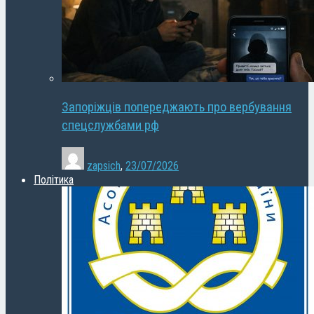
Запоріжців попереджають про вербування
спецслужбами рф
zapsich
,
23/07/2026
Політика