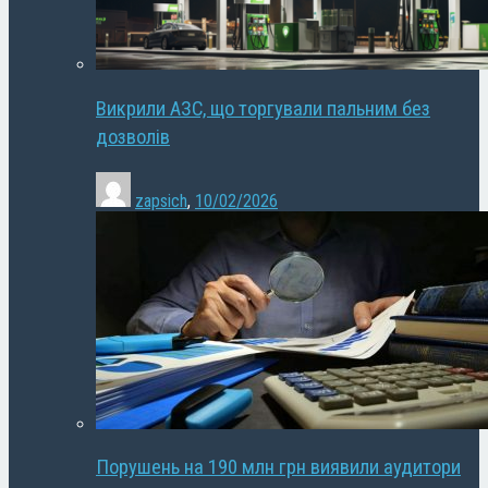
Викрили АЗС, що торгували пальним без
дозволів
zapsich
,
10/02/2026
Порушень на 190 млн грн виявили аудитори