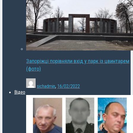
Запоріжці порівняли вхід у парк із цвинтарем
(фото)
sichadmin
,
16/02/2022
Відео