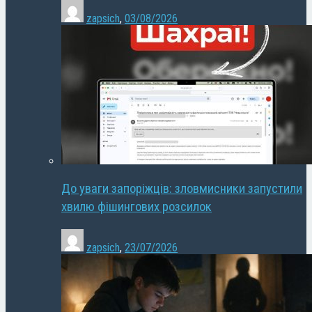
zapsich
,
03/08/2026
До уваги запоріжців: зловмисники запустили
хвилю фішингових розсилок
zapsich
,
23/07/2026