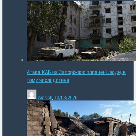
Атака КАБ на Запоріжжя: поранені люди, в
тому числі дитина
zapsich
,
10/08/2026