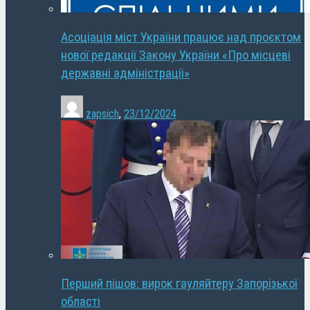
Асоціація міст України працює над проєктом
нової редакції Закону України «Про місцеві
державні адміністрації»
zapsich
,
23/12/2024
Перший пішов: вирок гауляйтеру Запорізької
області