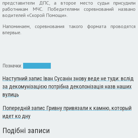
представители ДПС, а второе место судьи присудили
работникам МЧС. Победителями соревнований названо
водителей «Скорой Помощи».
Напоминаем, соревнования такого формата проводятся
впервые.
Позначки:
соревнование
Наступний запис
Іван Сусанін знову веде не туди: вслід
за декомунізацією потрібна деколонізація назв наших
вулиць
Попередній запис
Гривну привязали к камню, который
идет ко дну
Подібні записи