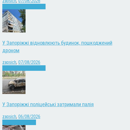
zapsich
,
07/08/2026
Війна
Запоріжжя
Новини
У Запоріжжі відновлюють будинок, пошкоджений
дроном
zapsich
,
07/08/2026
Війна
Запоріжжя
Новини
У Запоріжжі поліцейські затримали палія
zapsich
,
06/08/2026
Запоріжжя
Новини