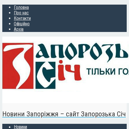
Головна
Про нас
Контакти
Офіційно
Архів
Новини Запоріжжя – сайт Запорозька Січ
Новини