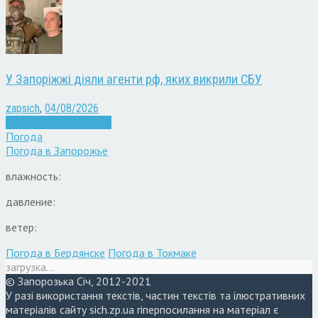
У Запоріжжі діяли агенти рф, яких викрили СБУ
zapsich
,
04/08/2026
Війна
Запоріжжя
Новини
Погода
Погода в
Запорожье
влажность:
давление:
ветер:
Погода в Бердянске
Погода в Токмаке
загрузка...
© Запорозька Січ, 2012-2021
У разі використання текстів, частин текстів та ілюстративних
матеріалів сайту sich.zp.ua гіперпосилання на матеріал є