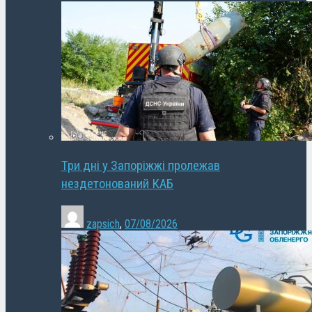
Три дні у Запоріжжі пролежав
нездетонований КАБ
zapsich
,
07/08/2026