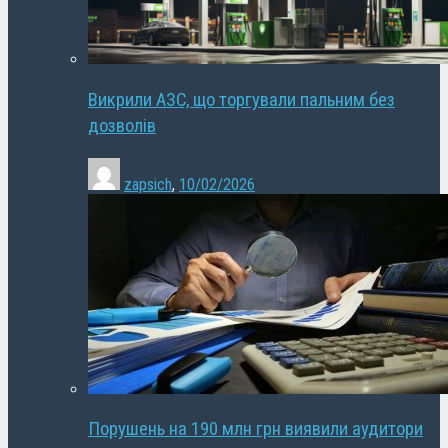
Викрили АЗС, що торгували пальним без
дозволів
zapsich
,
10/02/2026
Порушень на 190 млн грн виявили аудитори