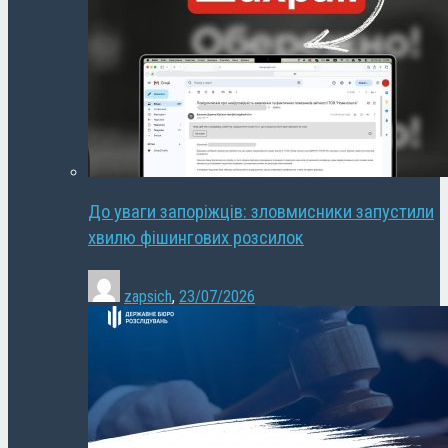
До уваги запоріжців: зловмисники запустили
хвилю фішингових розсилок
zapsich
,
23/07/2026