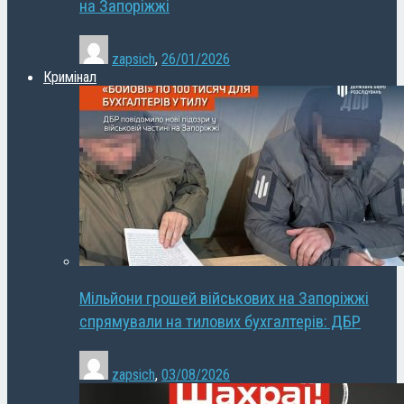
на Запоріжжі
zapsich
,
26/01/2026
Кримінал
Мільйони грошей військових на Запоріжжі
спрямували на тилових бухгалтерів: ДБР
zapsich
,
03/08/2026