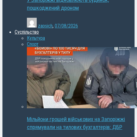
У Запоріжжі відновлюють будинок,
пошкоджений дроном
zapsich
,
07/08/2026
Суспільство
Культура
Спорт
Мільйони грошей військових на Запоріжжі
спрямували на тилових бухгалтерів: ДБР