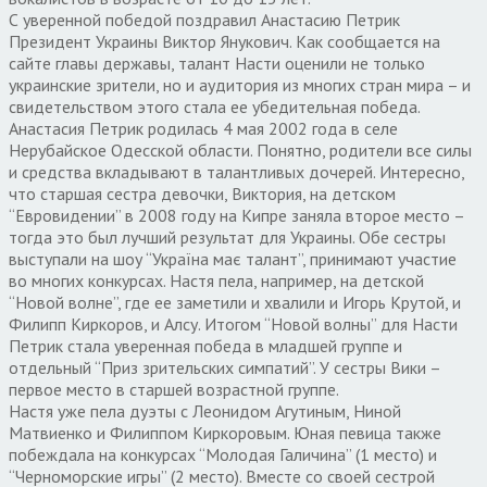
С уверенной победой поздравил Анастасию Петрик
Президент Украины Виктор Янукович. Как сообщается на
сайте главы державы, талант Насти оценили не только
украинские зрители, но и аудитория из многих стран мира – и
свидетельством этого стала ее убедительная победа.
Анастасия Петрик родилась 4 мая 2002 года в селе
Нерубайское Одесской области. Понятно, родители все силы
и средства вкладывают в талантливых дочерей. Интересно,
что старшая сестра девочки, Виктория, на детском
“Евровидении” в 2008 году на Кипре заняла второе место –
тогда это был лучший результат для Украины. Обе сестры
выступали на шоу “Україна має талант”, принимают участие
во многих конкурсах. Настя пела, например, на детской
“Новой волне”, где ее заметили и хвалили и Игорь Крутой, и
Филипп Киркоров, и Алсу. Итогом “Новой волны” для Насти
Петрик стала уверенная победа в младшей группе и
отдельный “Приз зрительских симпатий”. У сестры Вики –
первое место в старшей возрастной группе.
Настя уже пела дуэты с Леонидом Агутиным, Ниной
Матвиенко и Филиппом Киркоровым. Юная певица также
побеждала на конкурсах “Молодая Галичина” (1 место) и
“Черноморские игры” (2 место). Вместе со своей сестрой