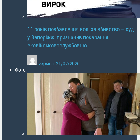
11 років позбавлення волі за вбивство – суд
у Запоріжжі призначив покарання
ексвійськовослужбовцю
zapsich
,
21/07/2026
Фото