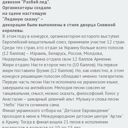
девизом “Разбей лед”.
Организаторы создали
на сцене настоящую
“Ледяную сказку” –
декорации были выполнены в стиле дворца Снежной
королевы.
В этом году в конкурсе, организатором которого выступил
Европейский вещательный союз, принимали участие 12 стран.
Среди тех стран, кто отдал за Украину больше всего голосов
(12 баллов) – Израиль, Беларусь, Россия, Молдова,
Нидерланды. Украина отдала свои 12 баллов Армении.
Жюри отдало Насте второе место (10 баллов). На первое
жюри поставило Грузию (12 баллов). Но, как известно, в этом
конкурсе решающим голосом обладают именно телезрители.
Первую часть песни Настя исполняла на украинском языке,
завершила на английском. Мелодия песни совсем не
танцевальная, смысл, можно сказать, философский. Голос у
Анастасии – шикарный девичий альт. Музыку и слова песни
“Небо” Настя сочинила сама.
Финал украинского отбора на “Детское Евровидение”
проходил в июне в Международном детском центре “Артек”
в Крыму. Тогда в финал вошла 21 песня в исполнении
вокалистов в возрасте от 10 до 15 лет.