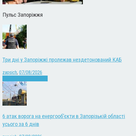
Пульс Запоріжжя
Три дні у Запоріжжі пролежав нездетонований КАБ
zapsich
,
07/08/2026
Війна
Запоріжжя
Новини
6 атак ворога на енергооб’єкти в Запорізькій області
усього за 6 днів