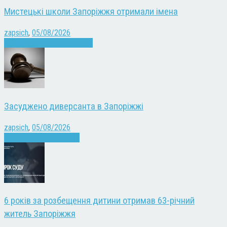
Мистецькі школи Запоріжжя отримали імена
zapsich
,
05/08/2026
Запоріжжя
Культура
Новини
Засуджено диверсанта в Запоріжжі
zapsich
,
05/08/2026
Війна
Запоріжжя
Новини
6 років за розбещення дитини отримав 63-річний
житель Запоріжжя