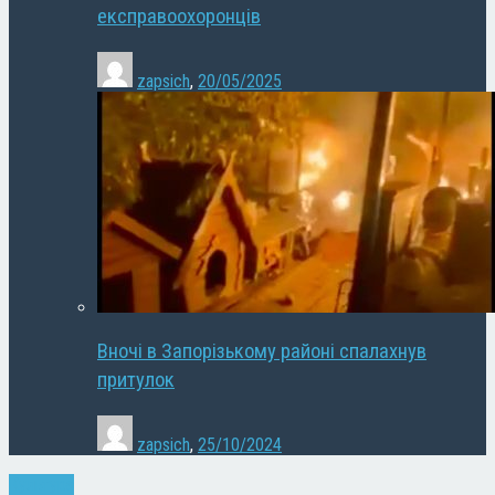
експравоохоронців
zapsich
,
20/05/2025
Вночі в Запорізькому районі спалахнув
притулок
zapsich
,
25/10/2024
Культура