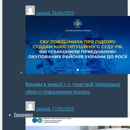
zapsich
,
29/06/2023
Винним в анексії т.о. територій Запорізької
області повідомлено підозру
zapsich
,
17/02/2023
Економіка