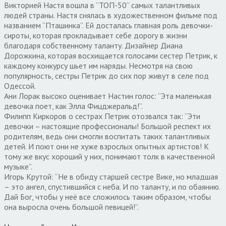
Викторией Настя вошла в “ТОП-50” самых талантливых
людей страны. Настя снялась в художественном фильме под
названием “Пташинка”. Ей досталась главная роль девочки-
сироты, которая прокладывает себе дорогу в жизни
благодаря собственному таланту. Дизайнер Диана
Дорожкина, которая восхищается голосами сестер Петрик, к
каждому конкурсу шьет им наряды. Несмотря на свою
популярность, сестры Петрик до сих пор живут в селе под
Одессой.
Ани Лорак высоко оценивает Настин голос: “Эта маленькая
девочка поет, как Элла Фицджеральд!”.
Филипп Киркоров о сестрах Петрик отозвался так: “Эти
девочки – настоящие профессионалы! Большой респект их
родителям, ведь они смогли воспитать таких талантливых
детей. И поют они не хуже взрослых опытных артистов! К
тому же вкус хороший у них, понимают толк в качественной
музыке”.
Игорь Крутой: “Не в обиду старшей сестре Вике, но младшая
– это ангел, спустившийся с неба. И по таланту, и по обаянию.
Дай Бог, чтобы у неё все сложилось таким образом, чтобы
она выросла очень большой певицей!”.