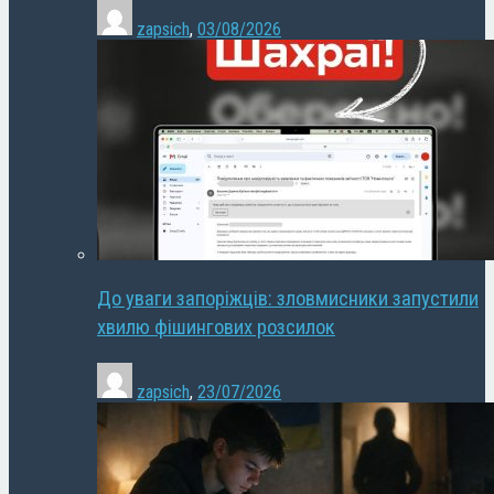
zapsich
,
03/08/2026
До уваги запоріжців: зловмисники запустили
хвилю фішингових розсилок
zapsich
,
23/07/2026