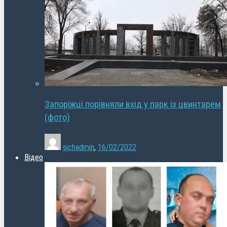
Запоріжці порівняли вхід у парк із цвинтарем
(фото)
sichadmin
,
16/02/2022
Відео