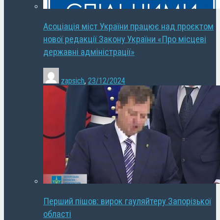
Асоціація міст України працює над проєктом
нової редакції Закону України «Про місцеві
державні адміністрації»
zapsich
,
23/12/2024
Перший пішов: вирок гауляйтеру Запорізької
області