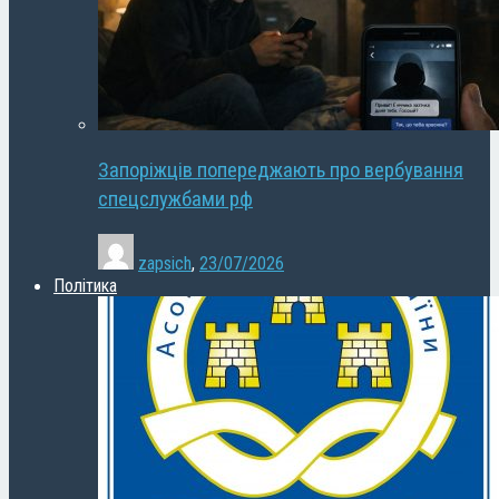
Запоріжців попереджають про вербування
спецслужбами рф
zapsich
,
23/07/2026
Політика