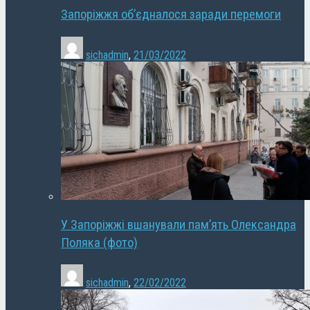
Запоріжжя об’єдналося заради перемоги
sichadmin
,
21/03/2022
У Запоріжжі вшанували пам’ять Олександра
Поляка (фото)
sichadmin
,
22/02/2022