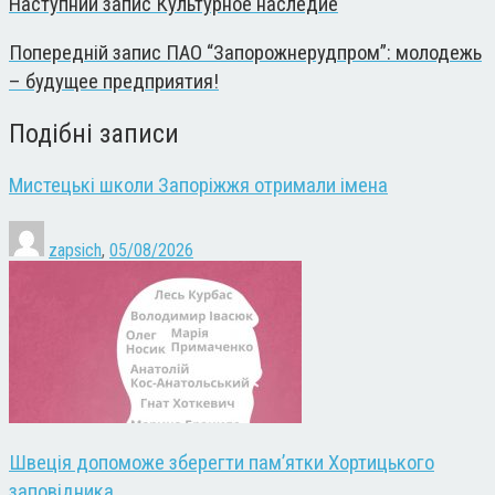
Наступний запис
Культурное наследие
Попередній запис
ПАО “Запорожнерудпром”: молодежь
– будущее предприятия!
Подібні записи
Мистецькі школи Запоріжжя отримали імена
zapsich
,
05/08/2026
Швеція допоможе зберегти пам’ятки Хортицького
заповідника