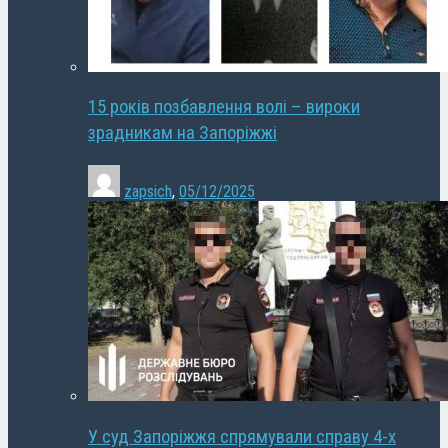
15 років позбавлення волі – вироки
зрадникам на Запоріжжі
zapsich
,
05/12/2025
У суд Запоріжжя спрямували справу 4-х