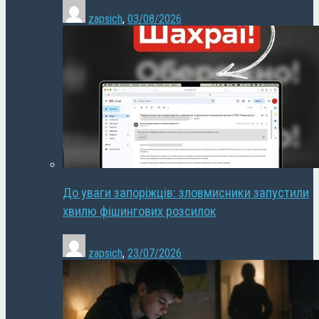
zapsich
,
03/08/2026
До уваги запоріжців: зловмисники запустили
хвилю фішингових розсилок
zapsich
,
23/07/2026