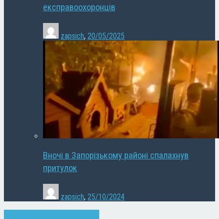
експравоохоронців
zapsich
,
20/05/2025
Вночі в Запорізькому районі спалахнув
притулок
zapsich
,
25/10/2024
Запоріжжя
Новини
Суспільство