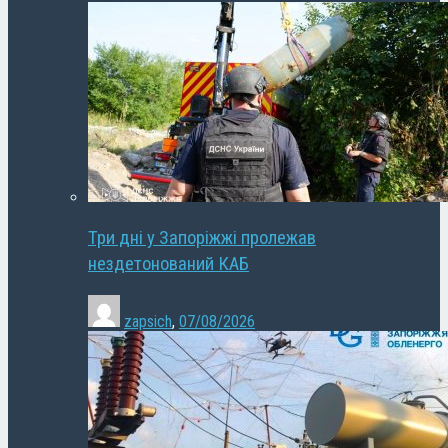
Три дні у Запоріжжі пролежав
нездетонований КАБ
zapsich
,
07/08/2026