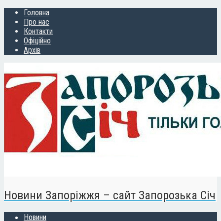
Головна
Про нас
Контакти
Офіційно
Архів
Новини Запоріжжя – сайт Запорозька Січ
Новини