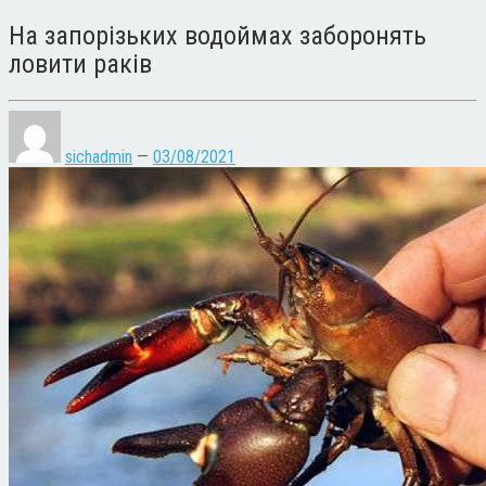
На запорізьких водоймах заборонять
ловити раків
sichadmin
—
03/08/2021