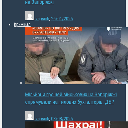
на Запоріжжі
zapsich
,
26/01/2026
Кримінал
Мільйони грошей військових на Запоріжжі
спрямували на тилових бухгалтерів: ДБР
zapsich
,
03/08/2026