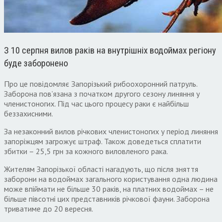
З 10 серпня вилов раків на внутрішніх водоймах регіону
буде заборонено
Про це повідомляє Запорізький рибоохоронний патруль.
Заборона пов’язана з початком другого сезону линяння у
членистоногих. Під час цього процесу раки є найбільш
беззахисними.
За незаконний вилов річкових членистоногих у період линяння
запоріжцям загрожує штраф. Також доведеться сплатити
збитки – 25,5 грн за кожного виловленого рака.
Жителям Запорізької області нагадують, що після зняття
заборони на водоймах загального користування одна людина
може впіймати не більше 30 раків, на платних водоймах – не
більше півсотні цих представників річкової фауни. Заборона
триватиме до 20 вересня.