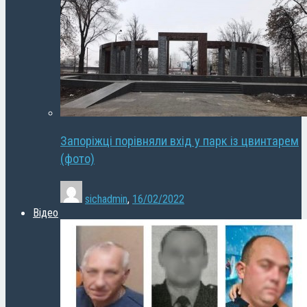
Запоріжці порівняли вхід у парк із цвинтарем
(фото)
sichadmin
,
16/02/2022
Відео