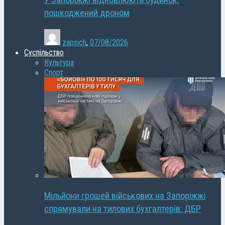
У Запоріжжі відновлюють будинок,
пошкоджений дроном
zapsich
,
07/08/2026
Суспільство
Культура
Спорт
Мільйони грошей військових на Запоріжжі
спрямували на тилових бухгалтерів: ДБР