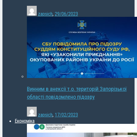
zapsich
,
29/06/2023
Винним в анексії т.о. територій Запорізької
області повідомлено підозру
zapsich
,
17/02/2023
Економіка