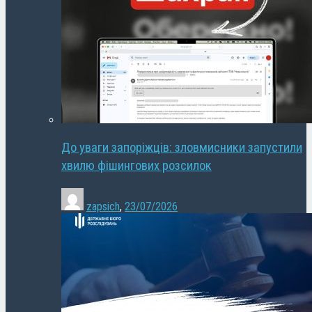
До уваги запоріжців: зловмисники запустили
хвилю фішингових розсилок
zapsich
,
23/07/2026