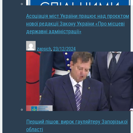
Асоціація міст України працює над проєктом
нової редакції Закону України «Про місцеві
державні адміністрації»
zapsich
,
23/12/2024
Перший пішов: вирок гауляйтеру Запорізької
області