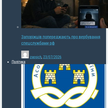
Запоріжців попереджають про вербування
спецслужбами рф
zapsich
,
23/07/2026
Політика