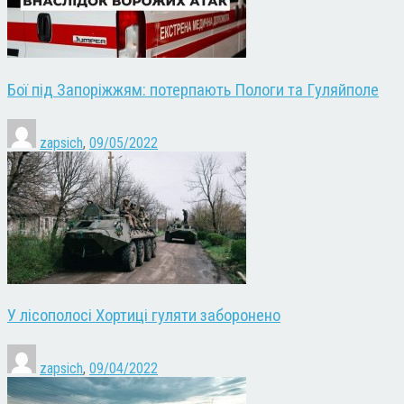
Бої під Запоріжжям: потерпають Пологи та Гуляйполе
zapsich
,
09/05/2022
У лісополосі Хортиці гуляти заборонено
zapsich
,
09/04/2022