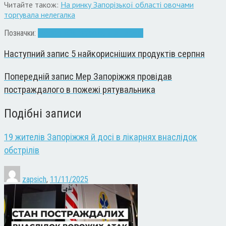
Читайте також:
На ринку Запорізької області овочами
торгувала нелегалка
Позначки:
заборона
Запоріжжя
линяння
раки
Наступний запис
5 найкорисніших продуктів серпня
Попередній запис
Мер Запоріжжя провідав
постраждалого в пожежі рятувальника
Подібні записи
19 жителів Запоріжжя й досі в лікарнях внаслідок
обстрілів
zapsich
,
11/11/2025