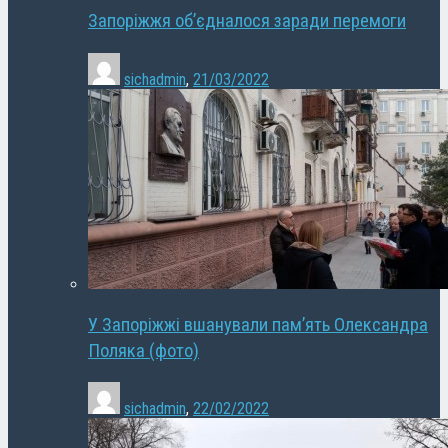
Запоріжжя об’єдналося заради перемоги
sichadmin
,
21/03/2022
У Запоріжжі вшанували пам’ять Олександра
Поляка (фото)
sichadmin
,
22/02/2022