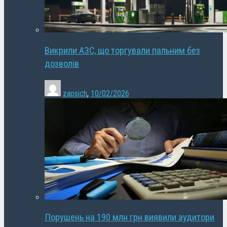
Викрили АЗС, що торгували пальним без
дозволів
zapsich
,
10/02/2026
Порушень на 190 млн грн виявили аудитори