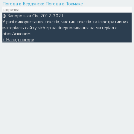
Погода в Бердянске
Погода в Токмаке
загрузка...
© Запорозька Січ, 2012-2021
У разі використання текстів, частин текстів та ілюстративних
матеріалів сайту sich.zp.ua гіперпосилання на матеріал є
обов'язковим
↑ Назад нагору