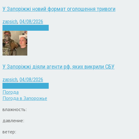
У Запоріжжі новий формат оголошення тривоги
zapsich
,
04/08/2026
Війна
Запоріжжя
Новини
У Запоріжжі діяли агенти рф, яких викрили СБУ
zapsich
,
04/08/2026
Війна
Запоріжжя
Новини
Погода
Погода в
Запорожье
влажность:
давление:
ветер: