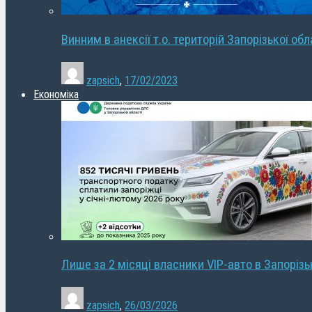
Винним в анексії т.о. територій Запорізької об
zapsich
,
17/02/2023
Економіка
Лише за 2 місяці власники VIP-авто в Запорізь
zapsich
,
26/03/2026