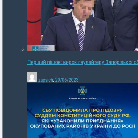
Перший пішов: вирок гауляйтеру Запорізької о
zapsich
,
29/06/2023