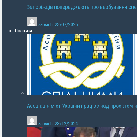
Запоріжців попереджають про вербування сп
zapsich
,
23/07/2026
Політика
Асоціація міст України працює над проєктом н
zapsich
,
23/12/2024