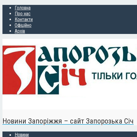
Головна
Про нас
Контакти
Офіційно
Архів
Новини Запоріжжя – сайт Запорозька Січ
Новини