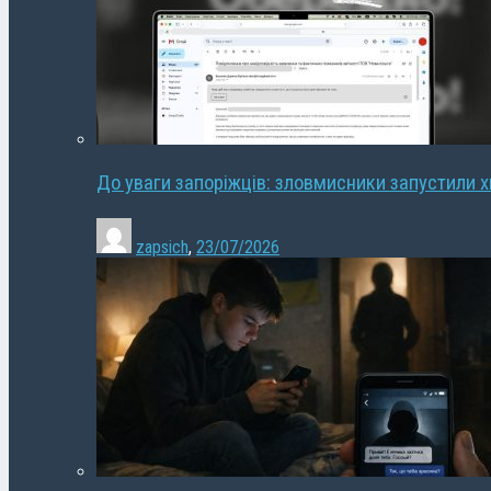
До уваги запоріжців: зловмисники запустили 
zapsich
,
23/07/2026