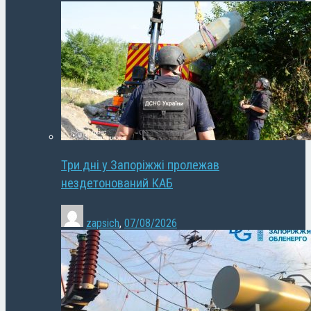
Три дні у Запоріжжі пролежав
нездетонований КАБ
zapsich
,
07/08/2026