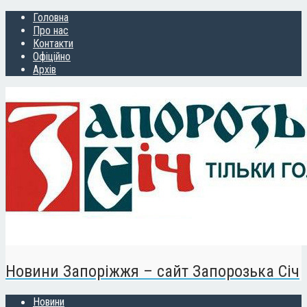
Головна
Про нас
Контакти
Офіційно
Архів
Новини Запоріжжя – сайт Запорозька Січ
Новини