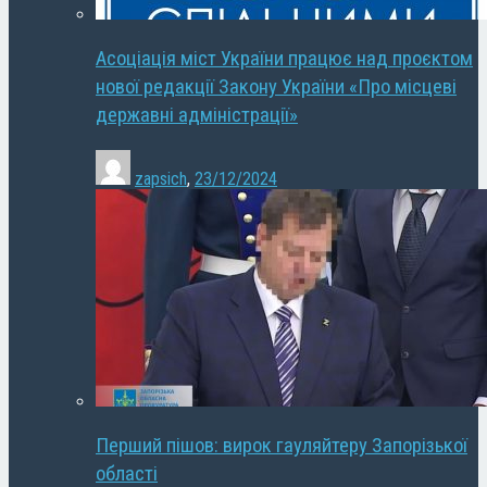
Асоціація міст України працює над проєктом
нової редакції Закону України «Про місцеві
державні адміністрації»
zapsich
,
23/12/2024
Перший пішов: вирок гауляйтеру Запорізької
області