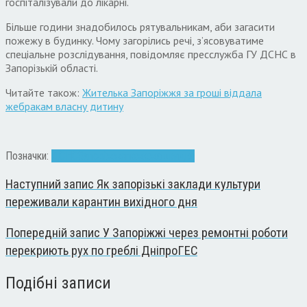
госпіталізували до лікарні.
Більше години знадобилось рятувальникам, аби загасити
пожежу в будинку. Чому загорілись речі, з’ясовуватиме
спеціальне розслідування, повідомляє пресслужба ГУ ДСНС в
Запорізькій області.
Читайте також:
Жителька Запоріжжя за гроші віддала
жебракам власну дитину
Позначки:
ДСНС
Запоріжжя
пожежа
швидка
Наступний запис
Як запорізькі заклади культури
переживали карантин вихідного дня
Попередній запис
У Запоріжжі через ремонтні роботи
перекриють рух по греблі ДніпроГЕС
Подібні записи