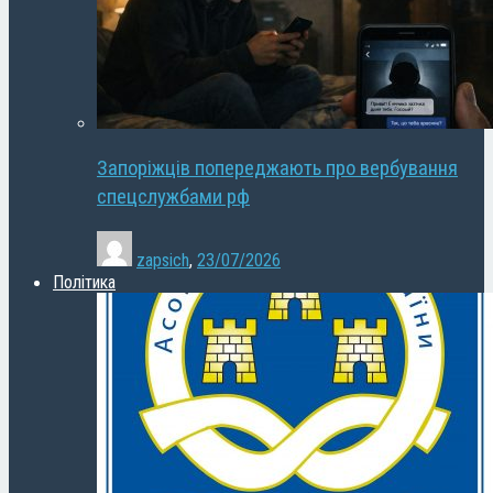
Запоріжців попереджають про вербування
спецслужбами рф
zapsich
,
23/07/2026
Політика