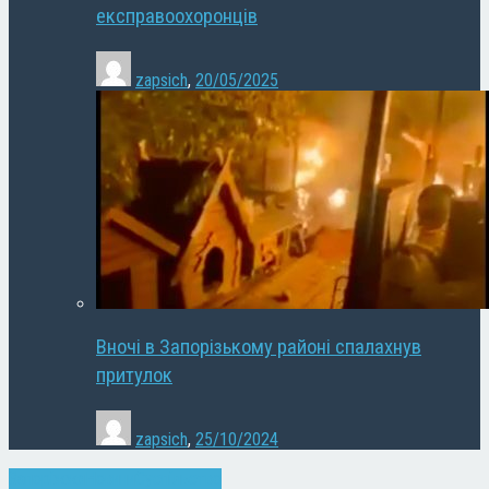
експравоохоронців
zapsich
,
20/05/2025
Вночі в Запорізькому районі спалахнув
притулок
zapsich
,
25/10/2024
Запоріжжя
Новини
Суспільство