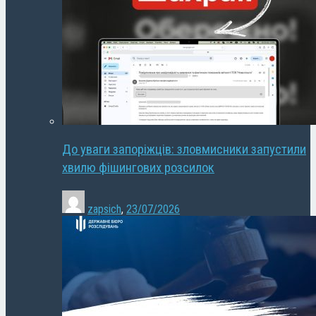
До уваги запоріжців: зловмисники запустили
хвилю фішингових розсилок
zapsich
,
23/07/2026