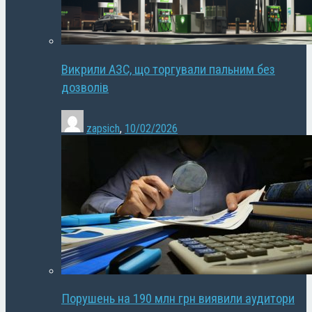
Викрили АЗС, що торгували пальним без
дозволів
zapsich
,
10/02/2026
Порушень на 190 млн грн виявили аудитори