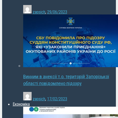
zapsich
,
29/06/2023
Винним в анексії т.о. територій Запорізької
області повідомлено підозру
zapsich
,
17/02/2023
Економіка