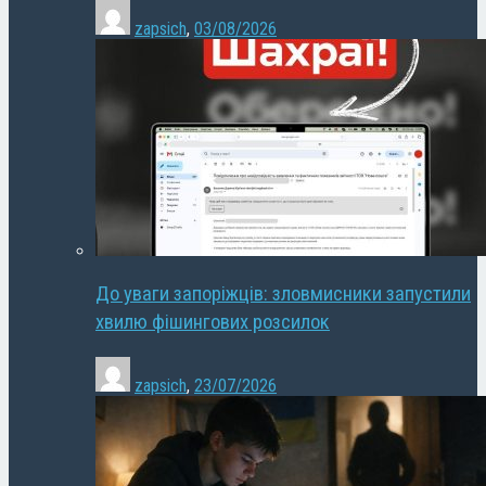
zapsich
,
03/08/2026
До уваги запоріжців: зловмисники запустили
хвилю фішингових розсилок
zapsich
,
23/07/2026