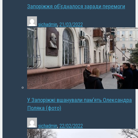
Запоріжжя об’єдналося заради перемоги
sichadmin
,
21/03/2022
У Запоріжжі вшанували пам’ять Олександра
Поляка (фото)
sichadmin
,
22/02/2022