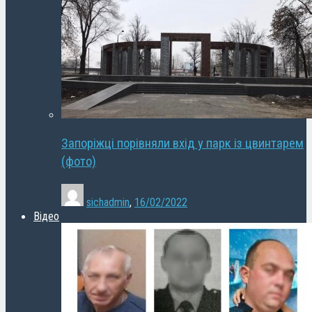
Запоріжці порівняли вхід у парк із цвинтарем
(фото)
sichadmin
,
16/02/2022
Відео