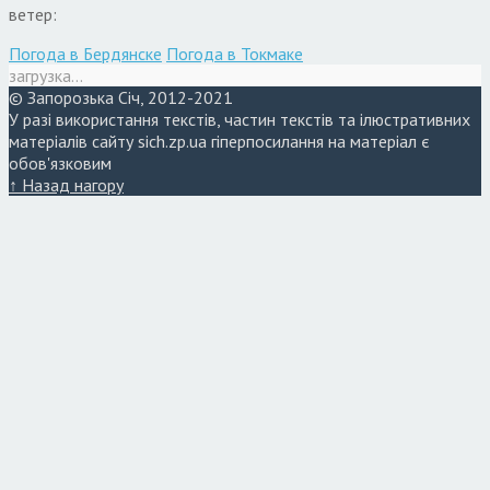
ветер:
Погода в Бердянске
Погода в Токмаке
загрузка...
© Запорозька Січ, 2012-2021
У разі використання текстів, частин текстів та ілюстративних
матеріалів сайту sich.zp.ua гіперпосилання на матеріал є
обов'язковим
↑ Назад нагору