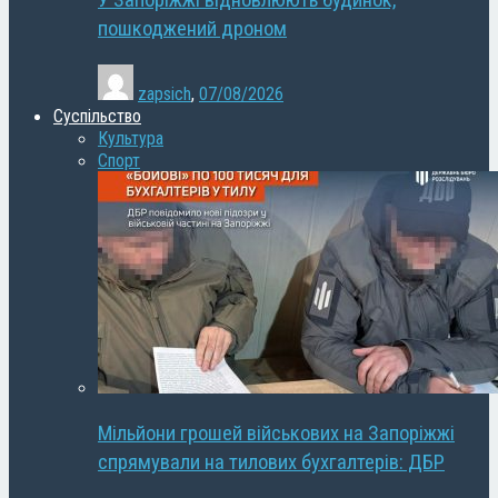
У Запоріжжі відновлюють будинок,
пошкоджений дроном
zapsich
,
07/08/2026
Суспільство
Культура
Спорт
Мільйони грошей військових на Запоріжжі
спрямували на тилових бухгалтерів: ДБР