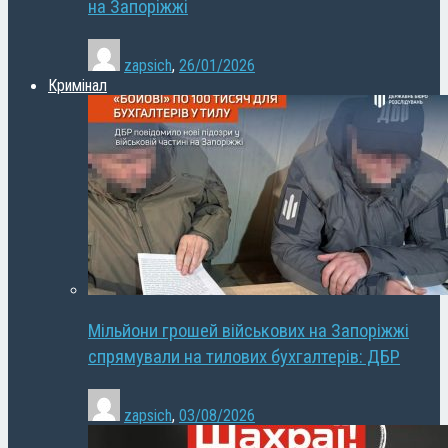
на Запоріжжі
zapsich
,
26/01/2026
Кримінал
Мільйони грошей військових на Запоріжжі
спрямували на тилових бухгалтерів: ДБР
zapsich
,
03/08/2026