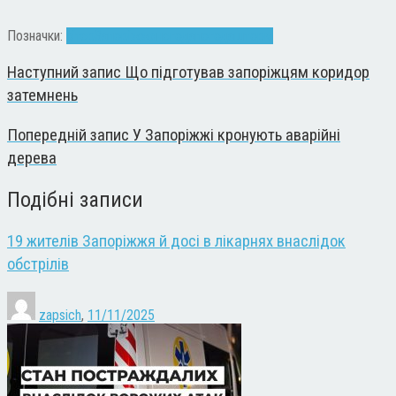
Позначки:
вітер
Запоріжжя
негода
погода
шторм
Наступний запис
Що підготував запоріжцям коридор
затемнень
Попередній запис
У Запоріжжі кронують аварійні
дерева
Подібні записи
19 жителів Запоріжжя й досі в лікарнях внаслідок
обстрілів
zapsich
,
11/11/2025