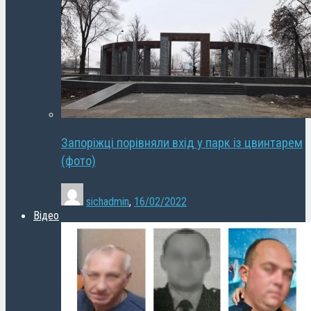
Запоріжці порівняли вхід у парк із цвинтарем
(фото)
sichadmin
,
16/02/2022
Відео