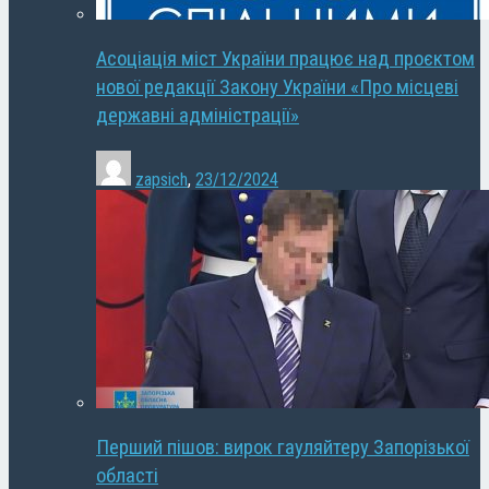
Асоціація міст України працює над проєктом
нової редакції Закону України «Про місцеві
державні адміністрації»
zapsich
,
23/12/2024
Перший пішов: вирок гауляйтеру Запорізької
області