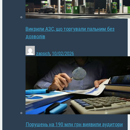
Викрили АЗС, що торгували пальним без
дозволів
zapsich
,
10/02/2026
Порушень на 190 млн грн виявили аудитори