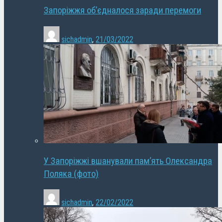
Запоріжжя об’єдналося заради перемоги
sichadmin
,
21/03/2022
У Запоріжжі вшанували пам’ять Олександра
Поляка (фото)
sichadmin
,
22/02/2022