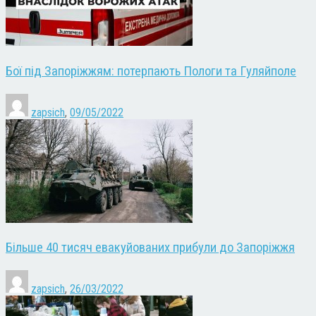
Бої під Запоріжжям: потерпають Пологи та Гуляйполе
zapsich
,
09/05/2022
Більше 40 тисяч евакуйованих прибули до Запоріжжя
zapsich
,
26/03/2022