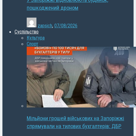
У Запоріжжі відновлюють будинок,
пошкоджений дроном
zapsich
,
07/08/2026
Суспільство
Культура
Спорт
Мільйони грошей військових на Запоріжжі
спрямували на тилових бухгалтерів: ДБР