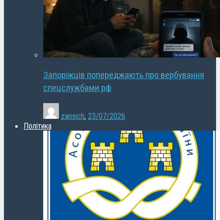
Запоріжців попереджають про вербування
спецслужбами рф
zapsich
,
23/07/2026
Політика