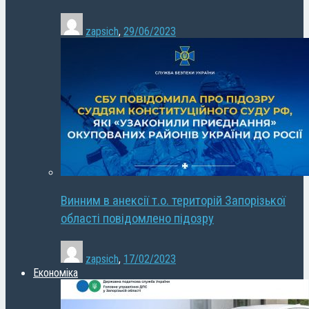
zapsich
,
29/06/2023
Винним в анексії т.о. територій Запорізької
області повідомлено підозру
zapsich
,
17/02/2023
Економіка