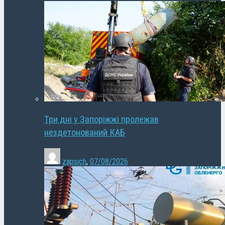
Три дні у Запоріжжі пролежав
нездетонований КАБ
zapsich
,
07/08/2026