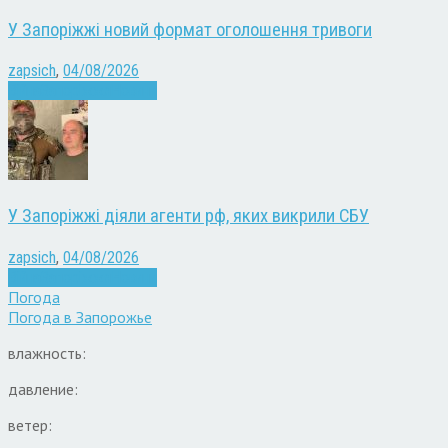
У Запоріжжі новий формат оголошення тривоги
zapsich
,
04/08/2026
Війна
Запоріжжя
Новини
У Запоріжжі діяли агенти рф, яких викрили СБУ
zapsich
,
04/08/2026
Війна
Запоріжжя
Новини
Погода
Погода в
Запорожье
влажность:
давление:
ветер: