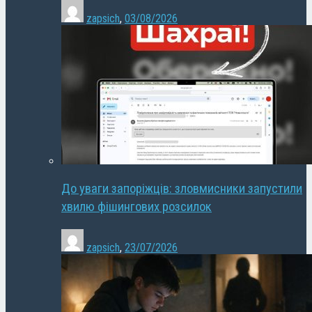
zapsich
,
03/08/2026
До уваги запоріжців: зловмисники запустили
хвилю фішингових розсилок
zapsich
,
23/07/2026