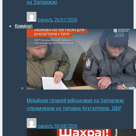
на Запоріжжі
zapsich
,
26/01/2026
Кримінал
Мільйони грошей військових на Запоріжжі
спрямували на тилових бухгалтерів: ДБР
zapsich
,
03/08/2026