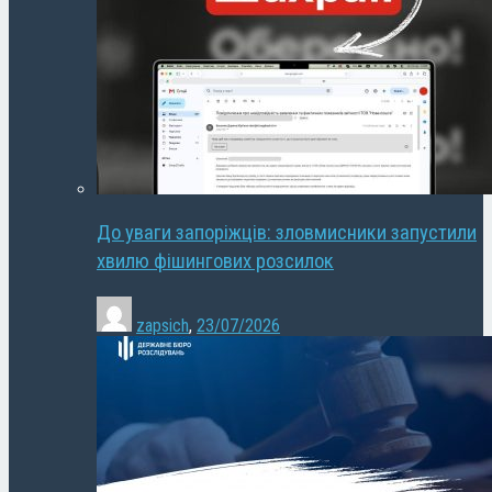
До уваги запоріжців: зловмисники запустили
хвилю фішингових розсилок
zapsich
,
23/07/2026