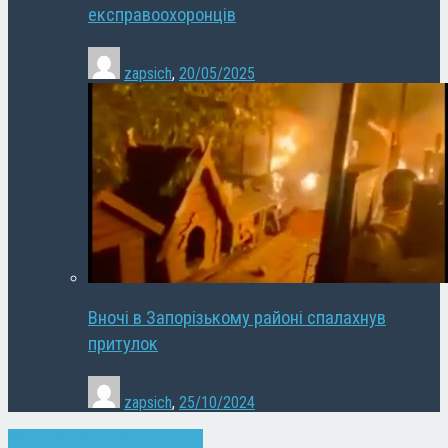
експравоохоронців
zapsich
,
20/05/2025
Вночі в Запорізькому районі спалахнув
притулок
zapsich
,
25/10/2024
Запоріжжя
Новини
Суспільство