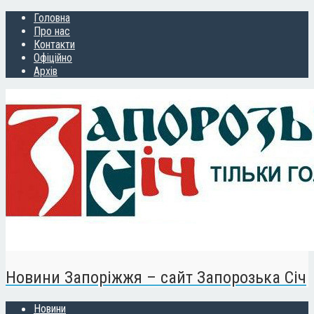
Головна
Про нас
Контакти
Офіційно
Архів
Новини Запоріжжя – сайт Запорозька Січ
Новини