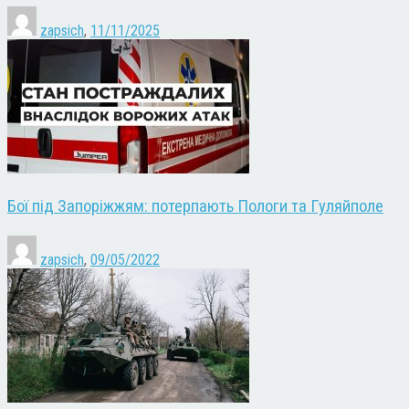
zapsich
,
11/11/2025
Бої під Запоріжжям: потерпають Пологи та Гуляйполе
zapsich
,
09/05/2022