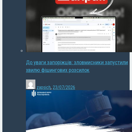
До уваги запоріжців: зловмисники запустили
хвилю фішингових розсилок
zapsich
,
23/07/2026