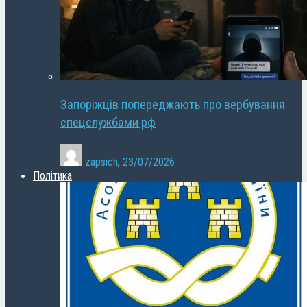
Запоріжців попереджають про вербування
спецслужбами рф
zapsich
,
23/07/2026
Політика