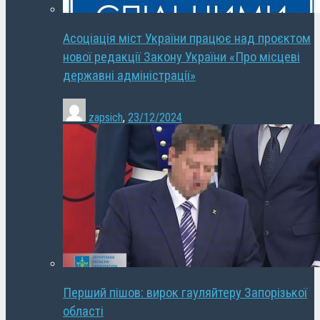
Асоціація міст України працює над проєктом
нової редакції Закону України «Про місцеві
державні адміністрації»
zapsich
,
23/12/2024
Перший пішов: вирок гауляйтеру Запорізької
області