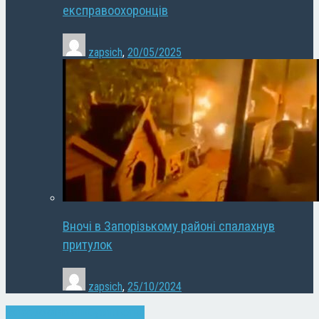
експравоохоронців
zapsich
,
20/05/2025
Вночі в Запорізькому районі спалахнув
притулок
zapsich
,
25/10/2024
Запоріжжя
Новини
Суспільство