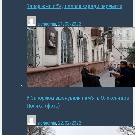
Запоріжжя об’єдналося заради перемоги
sichadmin
,
21/03/2022
У Запоріжжі вшанували пам’ять Олександра
Поляка (фото)
sichadmin
,
22/02/2022