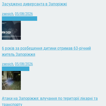
Засуджено диверсанта в Запоріжжі
zapsich
,
05/08/2026
Війна
Запоріжжя
Новини
6 років за розбещення дитини отримав 63-річний
житель Запоріжжя
zapsich
,
05/08/2026
Запоріжжя
Новини
Атаки на Запоріжжя: влучання по території лікарні та
транспорту