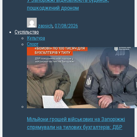
У Запоріжжі відновлюють будинок,
пошкоджений дроном
zapsich
,
07/08/2026
Суспільство
Культура
Спорт
Мільйони грошей військових на Запоріжжі
спрямували на тилових бухгалтерів: ДБР