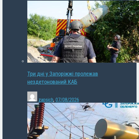
Три дні у Запоріжжі пролежав
нездетонований КАБ
zapsich
,
07/08/2026