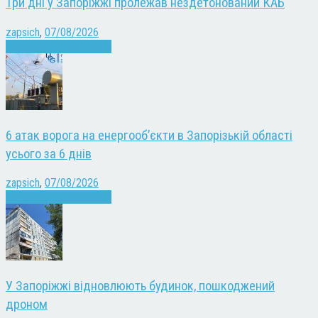
Три дні у Запоріжжі пролежав нездетонований КАБ
zapsich
,
07/08/2026
Війна
Запоріжжя
Новини
6 атак ворога на енергооб’єкти в Запорізькій області
усього за 6 днів
zapsich
,
07/08/2026
Війна
Запоріжжя
Новини
У Запоріжжі відновлюють будинок, пошкоджений
дроном