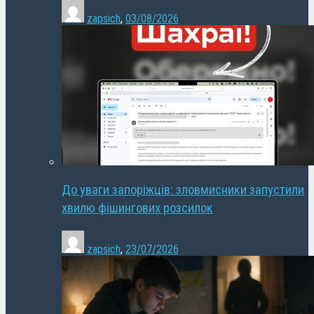
zapsich
,
03/08/2026
До уваги запоріжців: зловмисники запустили
хвилю фішингових розсилок
zapsich
,
23/07/2026