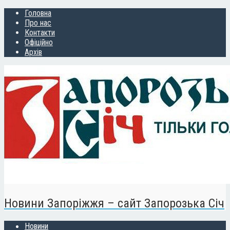
Головна
Про нас
Контакти
Офіційно
Архів
Новини Запоріжжя – сайт Запорозька Січ
Новини