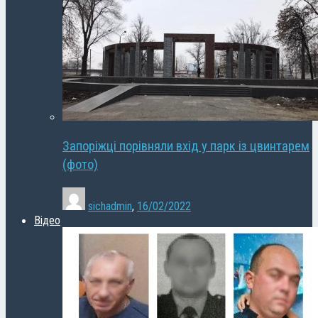
Запоріжці порівняли вхід у парк із цвинтарем
(фото)
sichadmin
,
16/02/2022
Відео