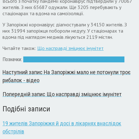
Всього з початку пандемії коронавірус підтвердили у 70067
жителів. З них 65687 одужали. Ще 320
5 перебувають у
стаціонарах та вдома на самоізоляції.
У Запоріжжі коронавірус діагностували у 34150 жителів. З
них 31994 запоріжця побороли недугу. У стаціонарах та
вдома під наглядом медиків лікуються 2119 містян.
Читайте також:
Що насправді зміцнює імунітет
Позначки:
Запоріжжя
інфекція
коронавірус
статистика
хвороба
Наступний запис
На Запоріжжі мало не потонули троє
рибалок - відео
Попередній запис
Що насправді зміцнює імунітет
Подібні записи
19 жителів Запоріжжя й досі в лікарнях внаслідок
обстрілів