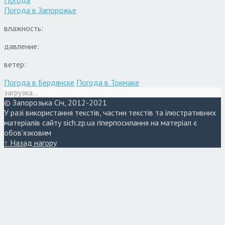
Погода в
Запорожье
влажность:
давление:
ветер:
Погода в Бердянске
Погода в Токмаке
загрузка...
© Запорозька Січ, 2012-2021
У разі використання текстів, частин текстів та ілюстративних
матеріалів сайту sich.zp.ua гіперпосилання на матеріал є
обов'язковим
↑ Назад нагору