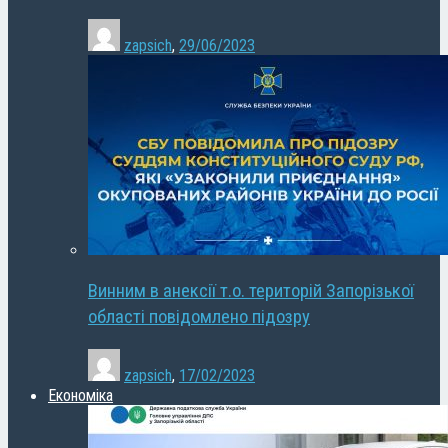
zapsich
,
29/06/2023
Винним в анексії т.о. територій Запорізької
області повідомлено підозру
zapsich
,
17/02/2023
Економіка