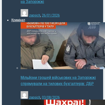
на Запоріжжі
zapsich
,
26/01/2026
Кримінал
Мільйони грошей військових на Запоріжжі
спрямували на тилових бухгалтерів: ДБР
zapsich
,
03/08/2026