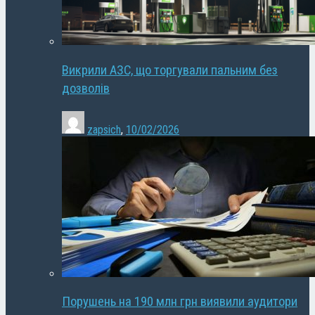
Викрили АЗС, що торгували пальним без
дозволів
zapsich
,
10/02/2026
Порушень на 190 млн грн виявили аудитори