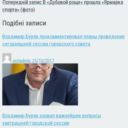
Попередній запис
В «Дубовой роще» прошла «Ярмарка
спорта» (фото)
Подібні записи
Владимир Буряк прокомментировал планы проведения
сегодняшней сессии городского совета
sichadmin
,
25/10/2017
Владимир Буряк назвал важнейшие вопросы
завтрашней городской сессии