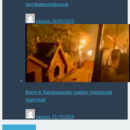
експравоохоронців
zapsich
,
20/05/2025
Вночі в Запорізькому районі спалахнув
притулок
zapsich
,
25/10/2024
Запоріжжя
Новини