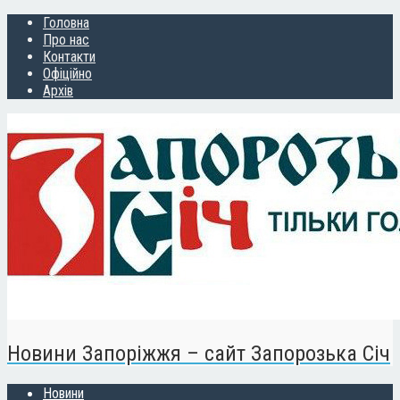
Головна
Про нас
Контакти
Офіційно
Архів
Новини Запоріжжя – сайт Запорозька Січ
Новини