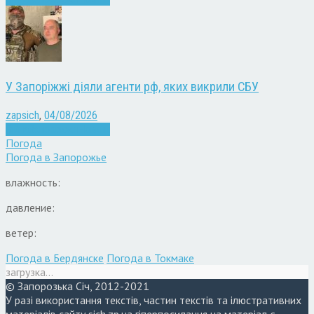
У Запоріжжі діяли агенти рф, яких викрили СБУ
zapsich
,
04/08/2026
Війна
Запоріжжя
Новини
Погода
Погода в
Запорожье
влажность:
давление:
ветер:
Погода в Бердянске
Погода в Токмаке
загрузка...
© Запорозька Січ, 2012-2021
У разі використання текстів, частин текстів та ілюстративних