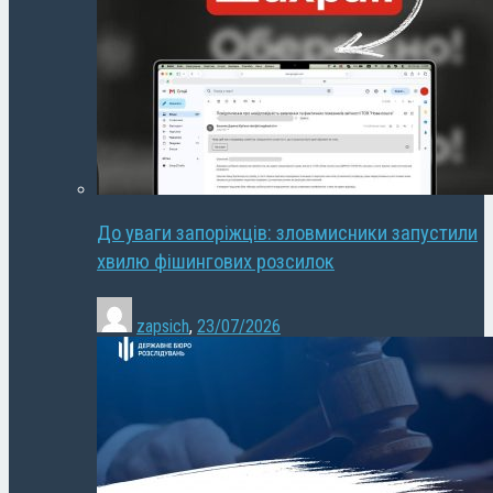
До уваги запоріжців: зловмисники запустили
хвилю фішингових розсилок
zapsich
,
23/07/2026