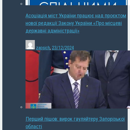
Асоціація міст України працює над проєктом
нової редакції Закону України «Про місцеві
державні адміністрації»
zapsich
,
23/12/2024
Перший пішов: вирок гауляйтеру Запорізької
області