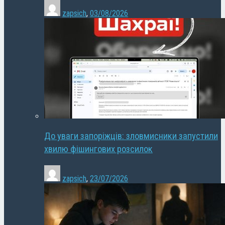
zapsich
,
03/08/2026
До уваги запоріжців: зловмисники запустили
хвилю фішингових розсилок
zapsich
,
23/07/2026