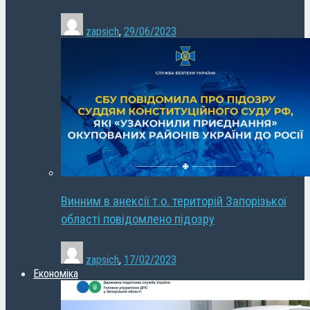
zapsich
,
29/06/2023
Винним в анексії т.о. територій Запорізької
області повідомлено підозру
zapsich
,
17/02/2023
Економіка