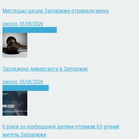
Мистецькі школи Запоріжжя отримали імена
zapsich
,
05/08/2026
Запоріжжя
Культура
Новини
Засуджено диверсанта в Запоріжжі
zapsich
,
05/08/2026
Війна
Запоріжжя
Новини
6 років за розбещення дитини отримав 63-річний
житель Запоріжжя