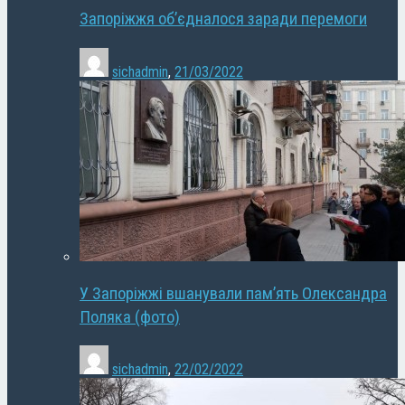
Запоріжжя об’єдналося заради перемоги
sichadmin
,
21/03/2022
У Запоріжжі вшанували пам’ять Олександра
Поляка (фото)
sichadmin
,
22/02/2022