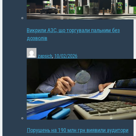
Викрили АЗС, що торгували пальним без
дозволів
zapsich
,
10/02/2026
Порушень на 190 млн грн виявили аудитори