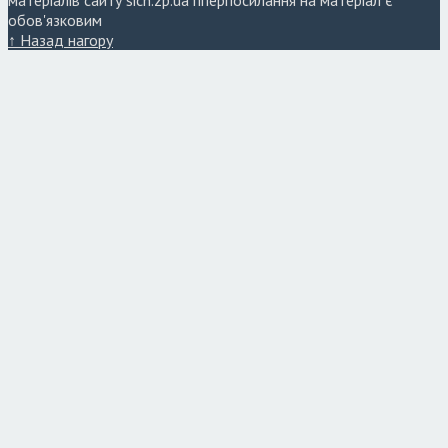
матеріалів сайту sich.zp.ua гіперпосилання на матеріал є
обов'язковим
↑ Назад нагору