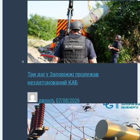
Три дні у Запоріжжі пролежав
нездетонований КАБ
zapsich
,
07/08/2026