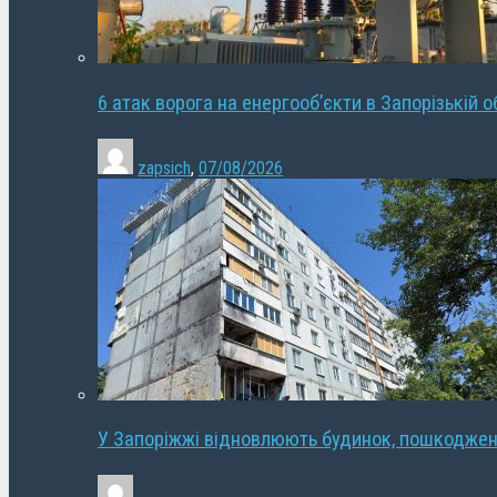
6 атак ворога на енергооб’єкти в Запорізькій о
zapsich
,
07/08/2026
У Запоріжжі відновлюють будинок, пошкодже