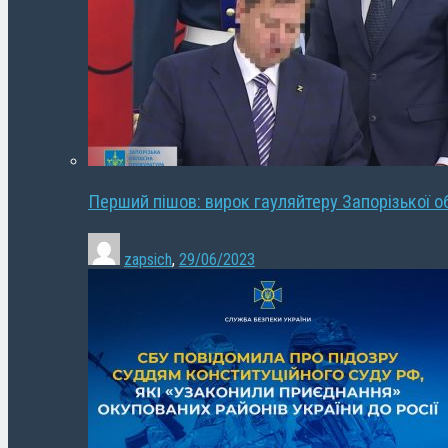
Перший пішов: вирок гауляйтеру Запорізької о
zapsich
,
29/06/2023