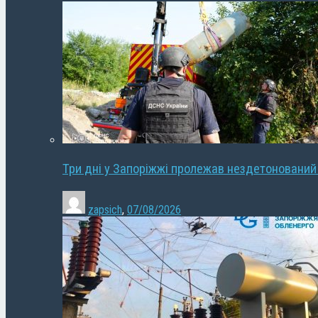
Три дні у Запоріжжі пролежав нездетонований
zapsich
,
07/08/2026