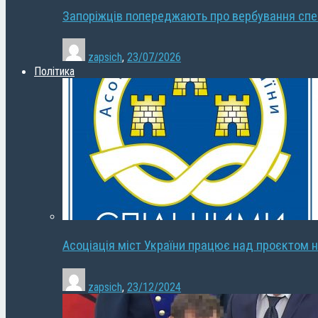
Запоріжців попереджають про вербування сп
zapsich
,
23/07/2026
Політика
Асоціація міст України працює над проєктом н
zapsich
,
23/12/2024