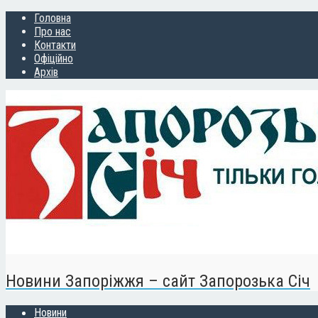
Головна
Про нас
Контакти
Офіційно
Архів
Новини Запоріжжя – сайт Запорозька Січ
Новини