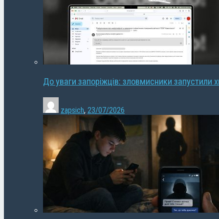
До уваги запоріжців: зловмисники запустили 
zapsich
,
23/07/2026