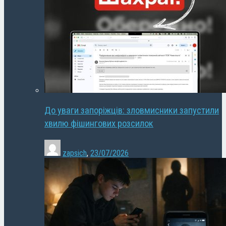
До уваги запоріжців: зловмисники запустили
хвилю фішингових розсилок
zapsich
,
23/07/2026