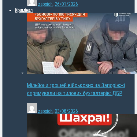
zapsich
,
26/01/2026
Кримінал
Мільйони грошей військових на Запоріжжі
спрямували на тилових бухгалтерів: ДБР
zapsich
,
03/08/2026