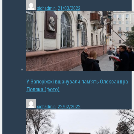
sichadmin
,
21/03/2022
У Запоріжжі вшанували пам’ять Олександра
Поляка (фото)
sichadmin
,
22/02/2022