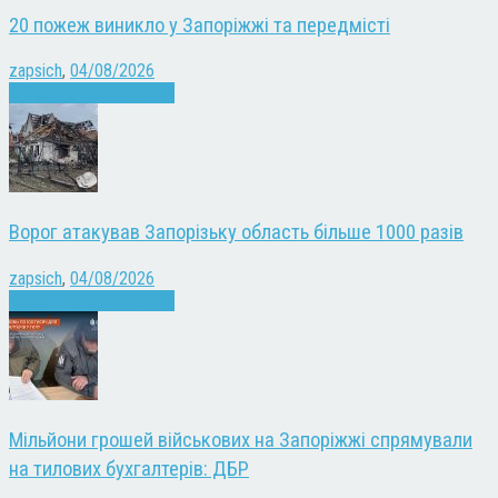
20 пожеж виникло у Запоріжжі та передмісті
zapsich
,
04/08/2026
Війна
Запоріжжя
Новини
Ворог атакував Запорізьку область більше 1000 разів
zapsich
,
04/08/2026
Війна
Запоріжжя
Новини
Мільйони грошей військових на Запоріжжі спрямували
на тилових бухгалтерів: ДБР