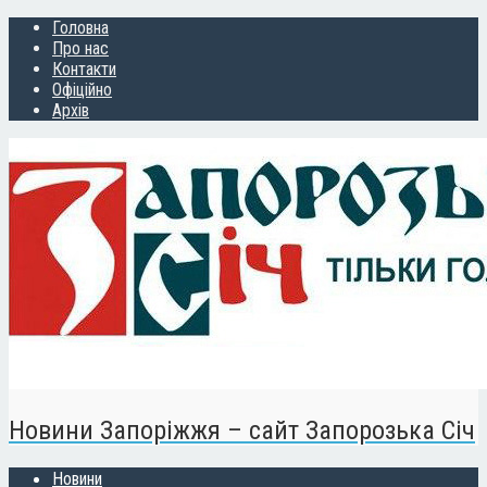
Головна
Про нас
Контакти
Офіційно
Архів
Новини Запоріжжя – сайт Запорозька Січ
Новини