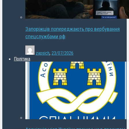
Запоріжців попереджають про вербування
спецслужбами рф
zapsich
,
23/07/2026
Політика