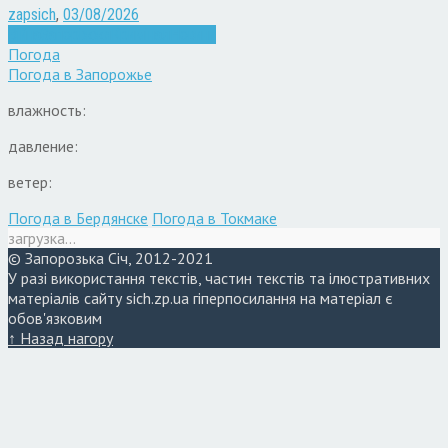
zapsich
,
03/08/2026
Війна
Запоріжжя
Кримінал
Новини
Погода
Погода в
Запорожье
влажность:
давление:
ветер:
Погода в Бердянске
Погода в Токмаке
загрузка...
© Запорозька Січ, 2012-2021
У разі використання текстів, частин текстів та ілюстративних
матеріалів сайту sich.zp.ua гіперпосилання на матеріал є
обов'язковим
↑ Назад нагору