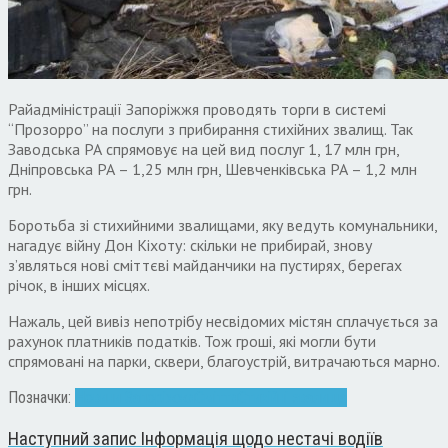
Райадміністрації Запоріжжя проводять торги в системі
“Прозорро” на послуги з прибирання стихійних звалищ. Так
Заводська РА спрямовує на цей вид послуг 1, 17 млн грн,
Дніпровська РА – 1,25 млн грн, Шевченківська РА – 1,2 млн
грн.
Боротьба зі стихийними звалищами, яку ведуть комунальники,
нагадує війну Дон Кіхоту: скільки не прибирай, знову
з’являться нові сміттєві майданчики на пустирях, берегах
річок, в інших місцях.
Нажаль, цей вивіз непотрібу несвідомих містян сплачується за
рахунок платників податків. Тож гроші, які могли бути
спрямовані на парки, сквери, благоустрій, витрачаються марно.
Позначки:
Новини Запоріжжя
Сміття
Стихійні звалища
Наступний запис
Інформація щодо нестачі водіїв