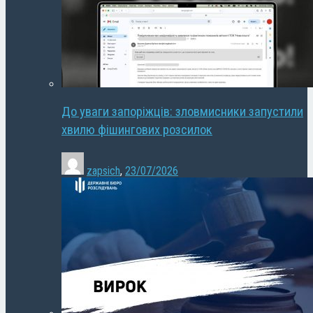
До уваги запоріжців: зловмисники запустили
хвилю фішингових розсилок
zapsich
,
23/07/2026