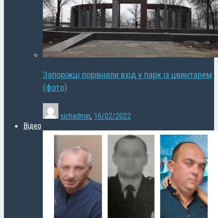
Запоріжці порівняли вхід у парк із цвинтарем
(фото)
sichadmin
,
16/02/2022
Відео