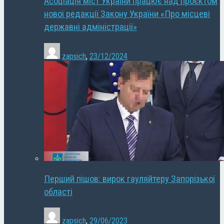
Асоціація міст України працює над проєктом
нової редакції Закону України «Про місцеві
державні адміністрації»
zapsich
,
23/12/2024
Перший пішов: вирок гауляйтеру Запорізької
області
zapsich
,
29/06/2023