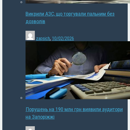
Викрили АЗС, що торгували пальним без
дозволів
zapsich
,
10/02/2026
Порушень на 190 млн грн виявили аудитори
на Запоріжжі