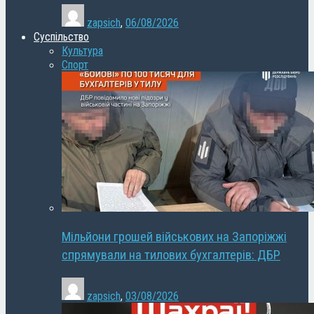
zapsich
,
06/08/2026
Суспільство
Культура
Спорт
Мільйони грошей військових на Запоріжжі
спрямували на тилових бухгалтерів: ДБР
zapsich
,
03/08/2026