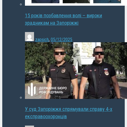
15 років позбавлення волі – вироки
зрадникам на Запоріжжі
zapsich
,
05/12/2025
У суд Запоріжжя спрямували справу 4-х
експравоохоронців