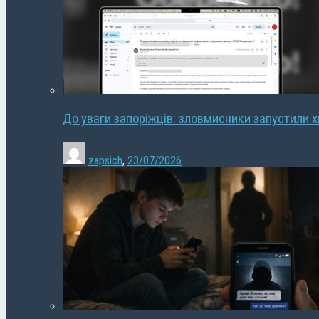
До уваги запоріжців: зловмисники запустили 
zapsich
,
23/07/2026