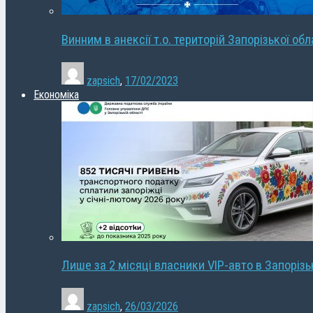
Винним в анексії т.о. територій Запорізької об
zapsich
,
17/02/2023
Економіка
Лише за 2 місяці власники VIP-авто в Запорізь
zapsich
,
26/03/2026