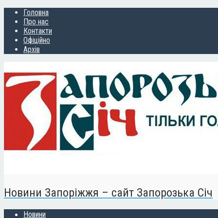
Головна
Про нас
Контакти
Офіційно
Архів
Новини Запоріжжя – сайт Запорозька Січ
Новини