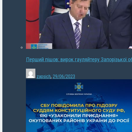
Перший пішов: вирок гауляйтеру Запорізької о
zapsich
,
29/06/2023