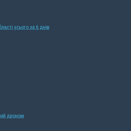
бласті усього за 6 днів
ний дроном