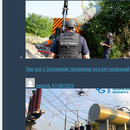
Три дні у Запоріжжі пролежав нездетонований
zapsich
,
07/08/2026