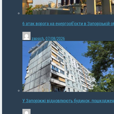
6 атак ворога на енергооб’єкти в Запорізькій о
zapsich
,
07/08/2026
У Запоріжжі відновлюють будинок, пошкодже