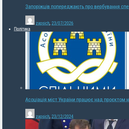
Запоріжців попереджають про вербування сп
zapsich
,
23/07/2026
Політика
Асоціація міст України працює над проєктом н
zapsich
,
23/12/2024