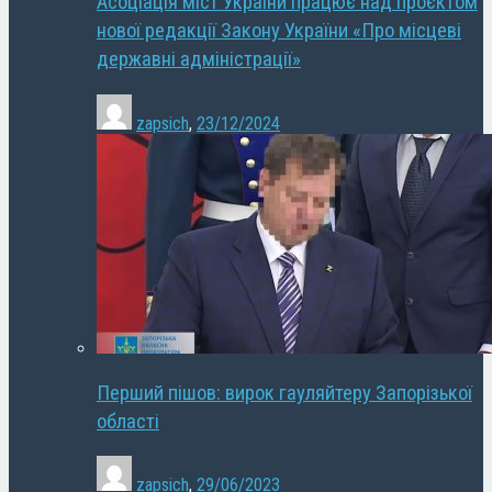
Асоціація міст України працює над проєктом
нової редакції Закону України «Про місцеві
державні адміністрації»
zapsich
,
23/12/2024
Перший пішов: вирок гауляйтеру Запорізької
області
zapsich
,
29/06/2023