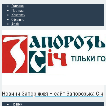
Головна
Про нас
Контакти
Офіційно
Архів
Новини Запоріжжя – сайт Запорозька Січ
Новини