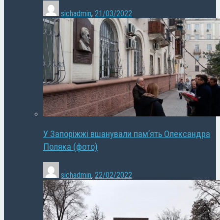
sichadmin
,
21/03/2022
У Запоріжжі вшанували пам’ять Олександра
Поляка (фото)
sichadmin
,
22/02/2022