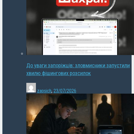
До уваги запоріжців: зловмисники запустили
хвилю фішингових розсилок
zapsich
,
23/07/2026