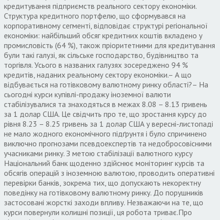
кредитування підприємств реального сектору економіки.
Структура кредитного портфелю, що сформувався на
корпоративному сегменті, відповідає структурі регіональної
економіки: найбільший обсяг кредитних коштів вкладено у
промисловість (64 %), також пріоритетними для кредитування
були такі галузі, як сільське господарство, будівництво та
торгівля. Усього в названих галузях зосереджено 94 %
кредитів, наданих реальному сектору економіки.– А що
відбувається на готівковому валютному ринку області?– На
сьогодні курси купівлі-продажу іноземної валюти
стабілізувалися та знаходяться в межах 8.08 – 8.13 гривень
за 1 долар США. Це свідчить про те, що зростання курсу до
рівня 8.23 – 8.25 гривень за 1 долар США у вересні-листопаді
не мало жодного економічного підґрунтя і було спричинено
виключно прогнозами псевдоекспертів та недобросовісними
учасниками ринку. З метою стабілізації валютного курсу
Національний банк щоденно здійснює моніторинг курсів та
обсягів операцій з іноземною валютою, проводить оперативні
перевірки банків, зокрема тих, що допускають некоректну
поведінку на готівковому валютному ринку. До порушників
застосовані жорсткі заходи впливу. Незважаючи на те, що
курси повернули колишні позиції, ця робота триває.Про