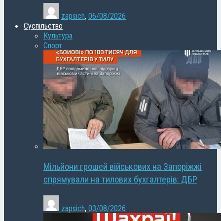
zapsich
,
06/08/2026
Суспільство
Культура
Спорт
Мільйони грошей військових на Запоріжжі
спрямували на тилових бухгалтерів: ДБР
zapsich
,
03/08/2026