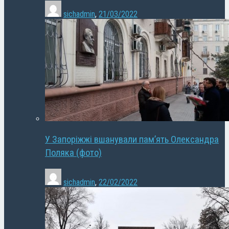
sichadmin
,
21/03/2022
У Запоріжжі вшанували пам’ять Олександра
Поляка (фото)
sichadmin
,
22/02/2022