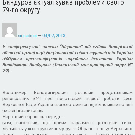
Бандуров актуалізував проблеми свого
79-го округу
sichadmin
—
04/02/2013
У конференц-залі готелю “Шератон” під егідою Запорізької
обласної організації Національної спілки журналістів України
відбулася прес-конференція народного депутата України
Володимира Бандурова (Запорізький мажоритарний округ №
79).
Володимир Володимирович розповів представникам
регіональних ЗМІ про початковий період роботи сесії
Верховної Ради України сьомого скликання, відповівши на їхні
численні запитання.
Народний обранець, передо-
всім, наголосив, що новий парламент розпочав свою
діяльність у конструктивному руслі. Обрано Голову Верховної
Ради, підтримано кандидатуру Прем’єр-міністра,