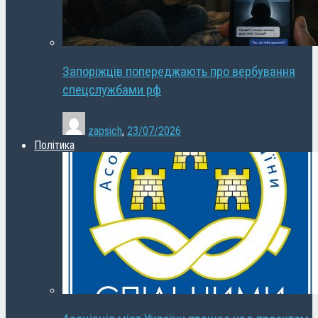
Запоріжців попереджають про вербування
спецслужбами рф
zapsich
,
23/07/2026
Політика