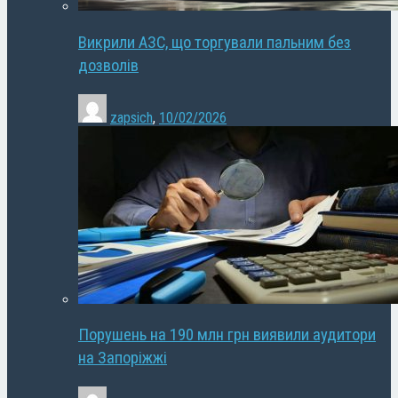
Викрили АЗС, що торгували пальним без
дозволів
zapsich
,
10/02/2026
Порушень на 190 млн грн виявили аудитори
на Запоріжжі