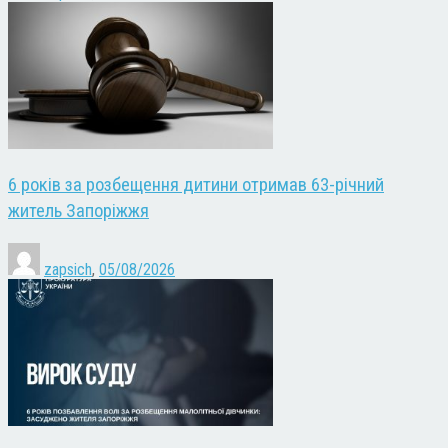
6 років за розбещення дитини отримав 63-річний
житель Запоріжжя
zapsich
,
05/08/2026