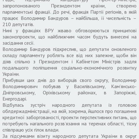
запропонованого Президентом країни, створено
парламентські фракції. До речі, фракція Партії регіонів, в якій
працює Володимир Бандуров – найбільша, її чисельність –
210 депутатів.
Нині у фракціях ВРУ жваво обговорюються принципові
законопроекти, що найближчим часом будуть винесені на
засідання сесії.
Володимир Бандуров підкреслив, що депутати оновленого
складу парламенту роблять все від них залежне, щоби він
діяв спільно з Президентом і Кабінетом Міністрів задля
подальшого поліпшення соціально-економічного розвитку
України.
Прибувши цих днів до виборців свого округу, Володимир
Володимирович побував у Василівському, Кам’янсько-
Дніпровському, Оріхівському районах, в Запоріжжі,
Енергодарі.
Відбулась зустріч народного депутата із головою
облдержадміністрації, на якій, зокрема, йшлося про погашення
кредитної заборгованості, проекти перспективних питань, що
потребують нагального розв’язання на теренах області, тісну
співпрацю усіх гілок влади.
За підсумками візиту народного депутата України в округ