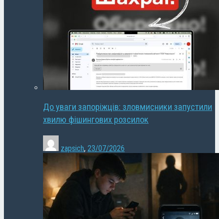
До уваги запоріжців: зловмисники запустили
хвилю фішингових розсилок
zapsich
,
23/07/2026