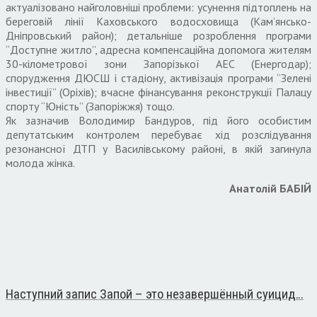
актуалізовано найголовніші проблеми: усунення підтоплень на
береговій лінії Каховського водосховища (Кам’янсько-
Дніпровський район); детальніше розроблення програми
“Доступне житло”, адресна компенсаційна допомога жителям
30-кілометрової зони Запорізької АЕС (Енергодар);
спорудження ДЮСШ і стадіону, активізація програми “Зелені
інвестиції” (Оріхів); вчасне фінансування реконструкції Палацу
спорту “Юність” (Запоріжжя) тощо.
Як зазначив Володимир Бандуров, під його особистим
депутатським контролем перебуває хід розслідування
резонансної ДТП у Василівському районі, в якій загинула
молода жінка.
Анатолій БАБІЙ
Наступний запис
Запой – это незавершённый суицид…