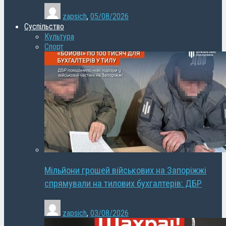
zapsich
,
05/08/2026
Суспільство
Культура
Спорт
Мільйони грошей військових на Запоріжжі
спрямували на тилових бухгалтерів: ДБР
zapsich
,
03/08/2026