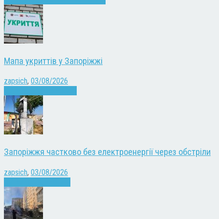
Мапа укриттів у Запоріжжі
zapsich
,
03/08/2026
Війна
Запоріжжя
Новини
Запоріжжя частково без електроенергії через обстріли
zapsich
,
03/08/2026
Війна
здоров'я
Новини