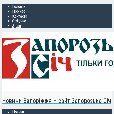
Головна
Про нас
Контакти
Офіційно
Архів
Новини Запоріжжя – сайт Запорозька Січ
Новини