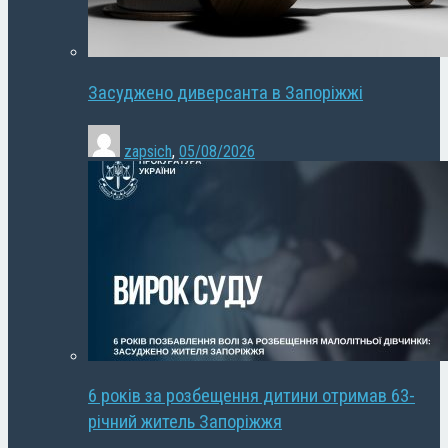
Засуджено диверсанта в Запоріжжі
zapsich
,
05/08/2026
6 років за розбещення дитини отримав 63-
річний житель Запоріжжя