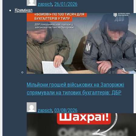
zapsich
,
26/01/2026
Кримінал
Мільйони грошей військових на Запоріжжі
спрямували на тилових бухгалтерів: ДБР
zapsich
,
03/08/2026