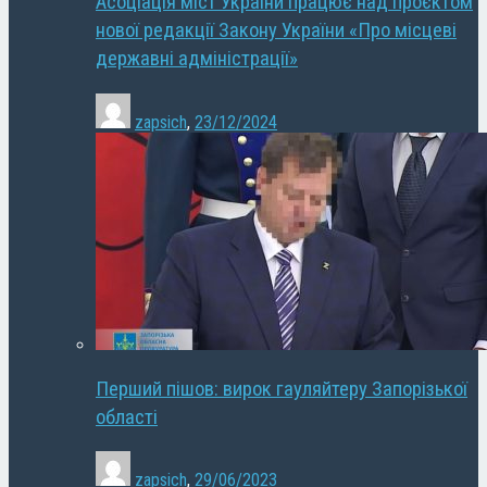
Асоціація міст України працює над проєктом
нової редакції Закону України «Про місцеві
державні адміністрації»
zapsich
,
23/12/2024
Перший пішов: вирок гауляйтеру Запорізької
області
zapsich
,
29/06/2023