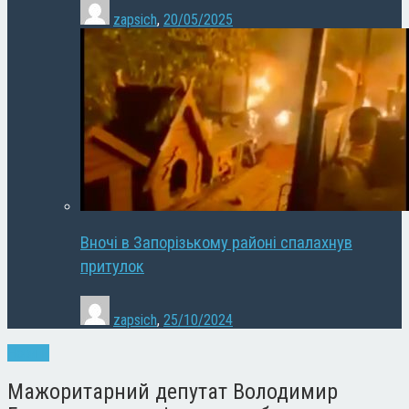
zapsich
,
20/05/2025
Вночі в Запорізькому районі спалахнув
притулок
zapsich
,
25/10/2024
Новини
Мажоритарний депутат Володимир