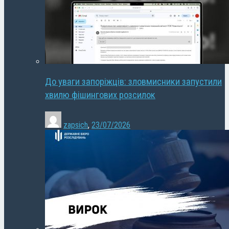
До уваги запоріжців: зловмисники запустили
хвилю фішингових розсилок
zapsich
,
23/07/2026