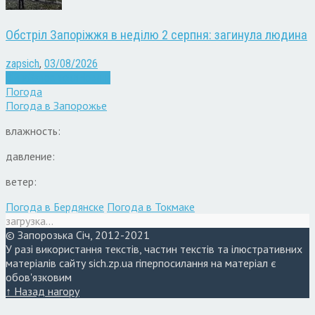
Обстріл Запоріжжя в неділю 2 серпня: загинула людина
zapsich
,
03/08/2026
Війна
Запоріжжя
Новини
Погода
Погода в
Запорожье
влажность:
давление:
ветер:
Погода в Бердянске
Погода в Токмаке
загрузка...
© Запорозька Січ, 2012-2021
У разі використання текстів, частин текстів та ілюстративних
матеріалів сайту sich.zp.ua гіперпосилання на матеріал є
обов'язковим
↑ Назад нагору