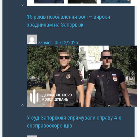
15 років позбавлення волі – вироки
зрадникам на Запоріжжі
zapsich
,
05/12/2025
У суд Запоріжжя спрямували справу 4-х
експравоохоронців