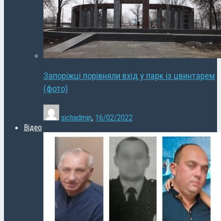
Запоріжці порівняли вхід у парк із цвинтарем
(фото)
sichadmin
,
16/02/2022
Відео