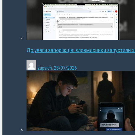
До уваги запоріжців: зловмисники запустили 
zapsich
,
23/07/2026