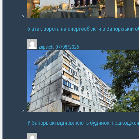
6 атак ворога на енергооб’єкти в Запорізькій о
zapsich
,
07/08/2026
У Запоріжжі відновлюють будинок, пошкодже