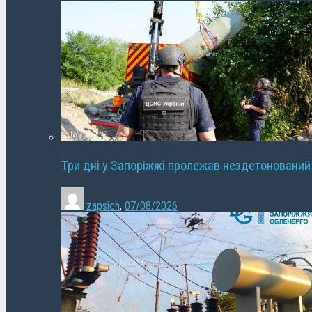
Три дні у Запоріжжі пролежав нездетонований
zapsich
,
07/08/2026