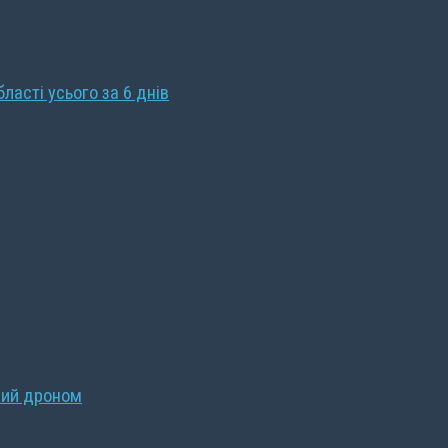
бласті усього за 6 днів
ний дроном