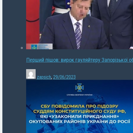
Перший пішов: вирок гауляйтеру Запорізької о
zapsich
,
29/06/2023