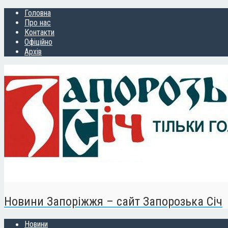
Головна
Про нас
Контакти
Офіційно
Архів
Новини Запоріжжя – сайт Запорозька Січ
Новини