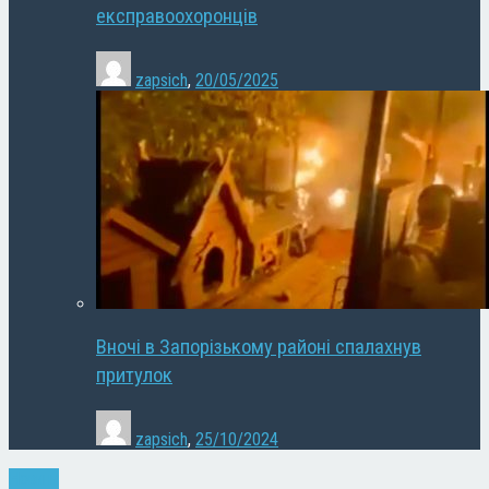
експравоохоронців
zapsich
,
20/05/2025
Вночі в Запорізькому районі спалахнув
притулок
zapsich
,
25/10/2024
Новини