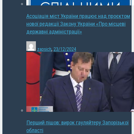
Асоціація міст України працює над проєктом
нової редакції Закону України «Про місцеві
державні адміністрації»
zapsich
,
23/12/2024
Перший пішов: вирок гауляйтеру Запорізької
області