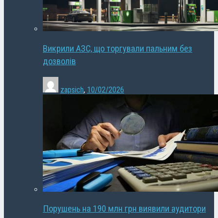
Викрили АЗС, що торгували пальним без
дозволів
zapsich
,
10/02/2026
Порушень на 190 млн грн виявили аудитори