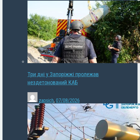
Три дні у Запоріжжі пролежав
нездетонований КАБ
zapsich
,
07/08/2026