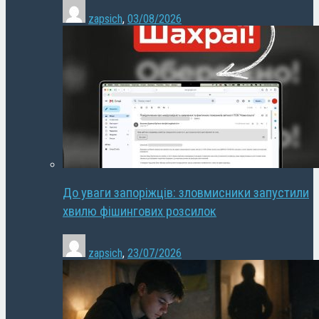
zapsich
,
03/08/2026
До уваги запоріжців: зловмисники запустили
хвилю фішингових розсилок
zapsich
,
23/07/2026