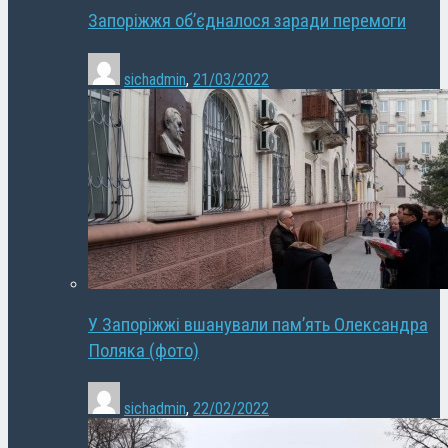
Запоріжжя об’єдналося заради перемоги
sichadmin
,
21/03/2022
У Запоріжжі вшанували пам’ять Олександра
Поляка (фото)
sichadmin
,
22/02/2022