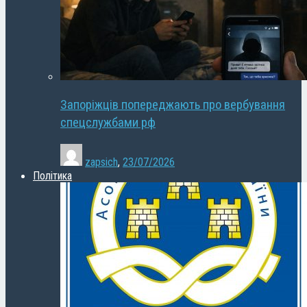
Запоріжців попереджають про вербування
спецслужбами рф
zapsich
,
23/07/2026
Політика