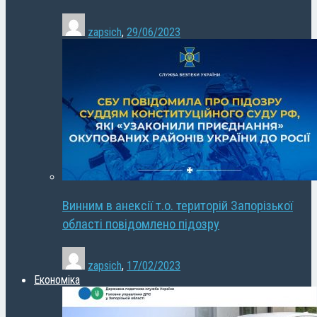
zapsich
,
29/06/2023
Винним в анексії т.о. територій Запорізької
області повідомлено підозру
zapsich
,
17/02/2023
Економіка