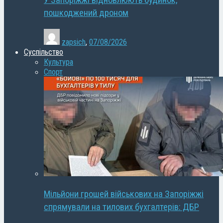
У Запоріжжі відновлюють будинок,
пошкоджений дроном
zapsich
,
07/08/2026
Суспільство
Культура
Спорт
Мільйони грошей військових на Запоріжжі
спрямували на тилових бухгалтерів: ДБР