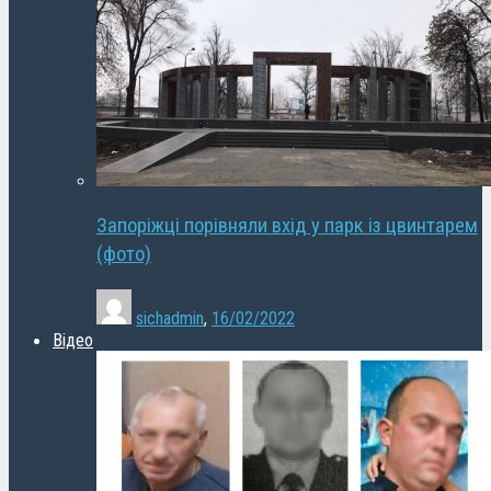
Запоріжці порівняли вхід у парк із цвинтарем
(фото)
sichadmin
,
16/02/2022
Відео