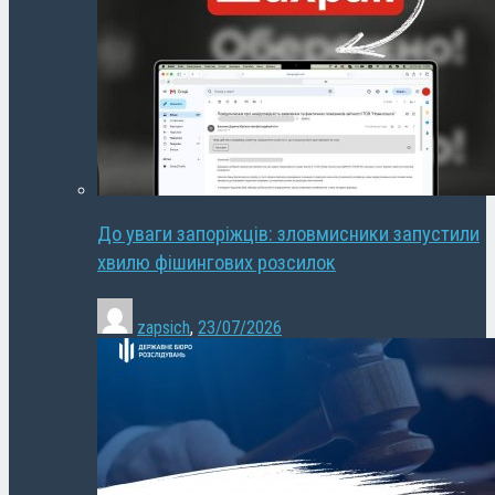
До уваги запоріжців: зловмисники запустили
хвилю фішингових розсилок
zapsich
,
23/07/2026