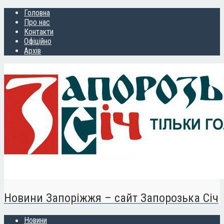
Головна
Про нас
Контакти
Офіційно
Архів
Новини Запоріжжя – сайт Запорозька Січ
Новини