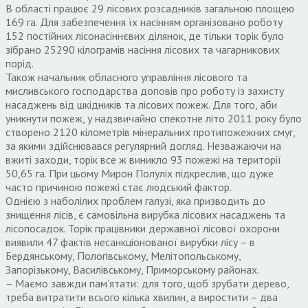
В області працює 29 лісових розсадників загальною площею
169 га. Для забезпечення їх насінням організовано роботу
152 постійних лісонасіннєвих ділянок, де тільки торік було
зібрано 25290 кілограмів насіння лісових та чагарникових
порід.
Також начальник обласного управління лісового та
мисливського господарства доповів про роботу із захисту
насаджень від шкідників та лісових пожеж. Для того, аби
уникнути пожеж, у надзвичайно спекотне літо 2011 року було
створено 2120 кілометрів мінеральних протипожежних смуг,
за якими здійснювався регулярний догляд. Незважаючи на
вжиті заходи, торік все ж виникло 93 пожежі на території
50,65 га. При цьому Мирон Полуліх підкреслив, що дуже
часто причиною пожежі стає людський фактор.
Однією з наболілих проблем галузі, яка призводить до
знищення лісів, є самовільна вирубка лісових насаджень та
лісопосадок. Торік працівники державної лісової охорони
виявили 47 фактів несанкціонованої вирубки лісу – в
Бердянському, Пологівському, Мелітопольському,
Запорізькому, Василівському, Приморському районах.
– Маємо завжди пам’ятати: для того, щоб зрубати дерево,
треба витратити всього кілька хвилин, а виростити – два