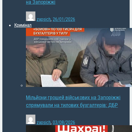
на Запоріжжі
zapsich
,
26/01/2026
Кримінал
Мільйони грошей військових на Запоріжжі
спрямували на тилових бухгалтерів: ДБР
zapsich
,
03/08/2026