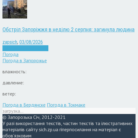
Обстріл Запоріжжя в неділю 2 серпня: загинула людина
zapsich
,
03/08/2026
Війна
Запоріжжя
Новини
Погода
Погода в
Запорожье
влажность:
давление:
ветер:
Погода в Бердянске
Погода в Токмаке
загрузка...
© Запорозька Січ, 2012-2021
У разі використання текстів, частин текстів та ілюстративних
матеріалів сайту sich.zp.ua гіперпосилання на матеріал є
обов'язковим