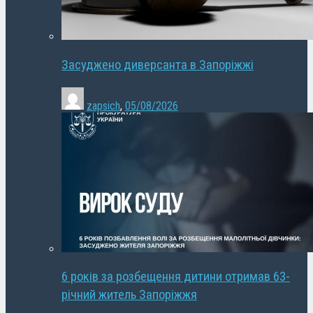
Засуджено диверсанта в Запоріжжі
zapsich
,
05/08/2026
6 років за розбещення дитини отримав 63-
річний житель Запоріжжя