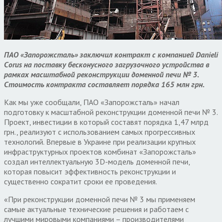
ПАО «Запорожсталь» заключил контракт с компанией Danieli
Corus на поставку бесконусного загрузочного устройства в
рамках масштабной реконструкции доменной печи № 3.
Стоимость контракта составляет порядка 165 млн грн.
Как мы уже сообщали, ПАО «Запорожсталь» начал
подготовку к масштабной реконструкции доменной печи № 3.
Проект, инвестиции в который составят порядка 1,47 млрд
грн., реализуют с использованием самых прогрессивных
технологий. Впервые в Украине при реализации крупных
инфраструктурных проектов комбинат «Запорожсталь»
создал интеллектуальную 3D-модель доменной печи,
которая повысит эффективность реконструкции и
существенно сократит сроки ее проведения.
«При реконструкции доменной печи № 3 мы применяем
самые актуальные технические решения и работаем с
лучшими мировыми компаниями – производителями