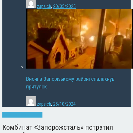
zapsich
,
20/05/2025
Вночі в Запорізькому районі спалахнув
притулок
zapsich
,
25/10/2024
Економіка
Запоріжжя
Комбинат «Запорожсталь» потратил