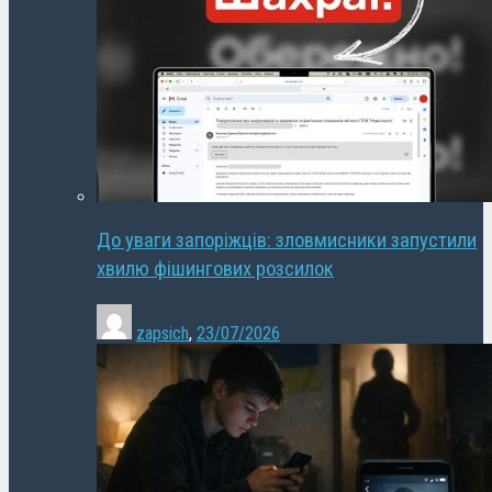
До уваги запоріжців: зловмисники запустили
хвилю фішингових розсилок
zapsich
,
23/07/2026