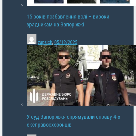
15 років позбавлення волі – вироки
зрадникам на Запоріжжі
zapsich
,
05/12/2025
У суд Запоріжжя спрямували справу 4-х
експравоохоронців