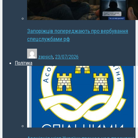
Запоріжців попереджають про вербування
спецслужбами рф
zapsich
,
23/07/2026
Політика