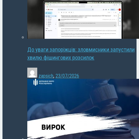
До уваги запоріжців: зловмисники запустили
хвилю фішингових розсилок
zapsich
,
23/07/2026