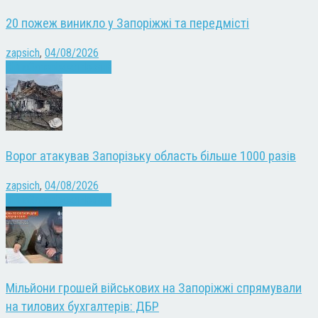
20 пожеж виникло у Запоріжжі та передмісті
zapsich
,
04/08/2026
Війна
Запоріжжя
Новини
Ворог атакував Запорізьку область більше 1000 разів
zapsich
,
04/08/2026
Війна
Запоріжжя
Новини
Мільйони грошей військових на Запоріжжі спрямували
на тилових бухгалтерів: ДБР