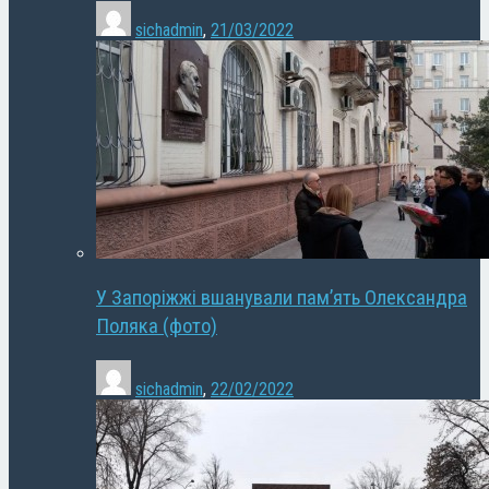
sichadmin
,
21/03/2022
У Запоріжжі вшанували пам’ять Олександра
Поляка (фото)
sichadmin
,
22/02/2022