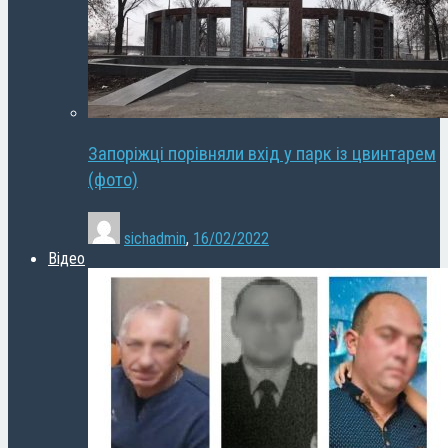
Запоріжці порівняли вхід у парк із цвинтарем
(фото)
sichadmin
,
16/02/2022
Відео