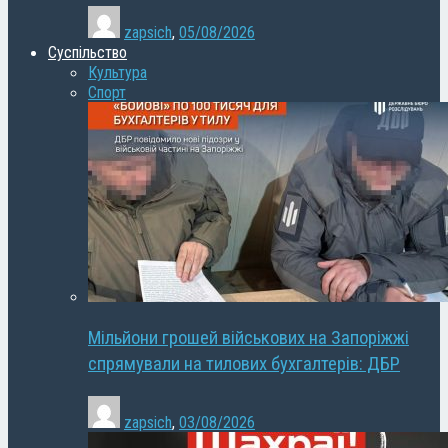
zapsich
,
05/08/2026
Суспільство
Культура
Спорт
Мільйони грошей військових на Запоріжжі
спрямували на тилових бухгалтерів: ДБР
zapsich
,
03/08/2026