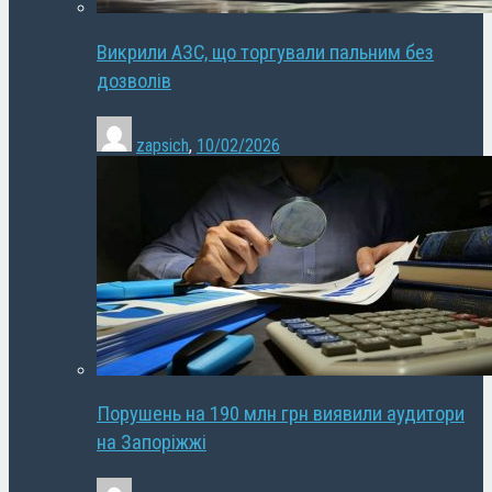
Викрили АЗС, що торгували пальним без
дозволів
zapsich
,
10/02/2026
Порушень на 190 млн грн виявили аудитори
на Запоріжжі