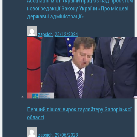
Асоціація міст України працює над проєктом
нової редакції Закону України «Про місцеві
державні адміністрації»
zapsich
,
23/12/2024
Перший пішов: вирок гауляйтеру Запорізької
області
zapsich
,
29/06/2023