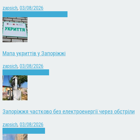
zapsich
,
03/08/2026
Війна
Запоріжжя
Кримінал
Новини
Мапа укриттів у Запоріжжі
zapsich
,
03/08/2026
Війна
Запоріжжя
Новини
Запоріжжя частково без електроенергії через обстріли
zapsich
,
03/08/2026
Війна
здоров'я
Новини