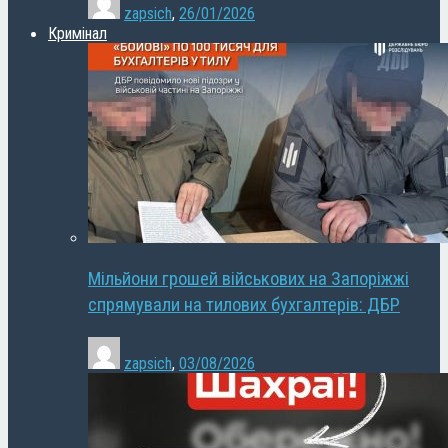
zapsich
,
26/01/2026
Кримінал
Мільйони грошей військових на Запоріжжі
спрямували на тилових бухгалтерів: ДБР
zapsich
,
03/08/2026