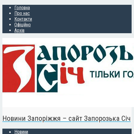
Головна
Про нас
Контакти
Офіційно
Архів
Новини Запоріжжя – сайт Запорозька Січ
Новини