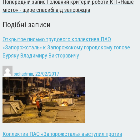
Попередній запис
Головний критерій роботи КП «Наше
місто» - щире спасибі від запоріжців
Подібні записи
Открытое письмо трудового коллектива ПАО
«Запорожсталь» к Запорожскому городскому голове
Буряку Владимиру Викторовичу
sichadmin
,
22/02/2017
Коллектив ПАО «Запорожсталь» выступил против