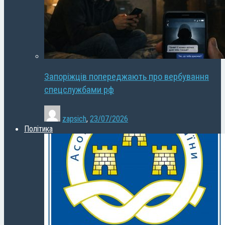
Запоріжців попереджають про вербування
спецслужбами рф
zapsich
,
23/07/2026
Політика