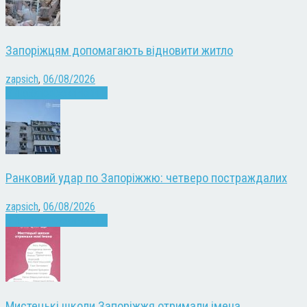
Запоріжцям допомагають відновити житло
zapsich
,
06/08/2026
Війна
Запоріжжя
Новини
Ранковий удар по Запоріжжю: четверо постраждалих
zapsich
,
06/08/2026
Війна
Запоріжжя
Новини
Мистецькі школи Запоріжжя отримали імена