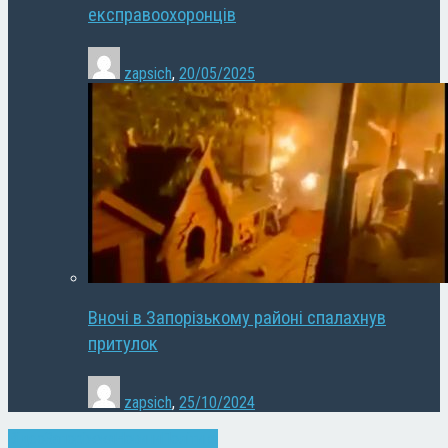
експравоохоронців
zapsich
,
20/05/2025
Вночі в Запорізькому районі спалахнув
притулок
zapsich
,
25/10/2024
Відео
Запоріжжя
Новини
Політика