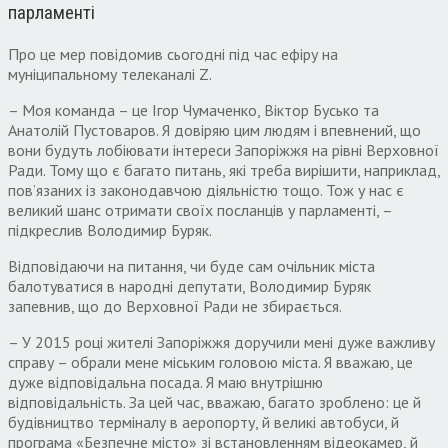
парламенті
Про це мер повідомив сьогодні під час ефіру на
муніципальному телеканалі Z.
– Моя команда – це Ігор Чумаченко, Віктор Бусько та
Анатолій Пустоваров. Я довіряю цим людям і впевнений, що
вони будуть лобіювати інтереси Запоріжжя на рівні Верховної
Ради. Тому що є багато питань, які треба вирішити, наприклад,
пов’язаних із законодавчою діяльністю тощо. Тож у нас є
великий шанс отримати своїх посланців у парламенті, –
підкреслив Володимир Буряк.
Відповідаючи на питання, чи буде сам очільник міста
балотуватися в народні депутати, Володимир Буряк
запевнив, що до Верховної Ради не збирається.
– У 2015 році жителі Запоріжжя доручили мені дуже важливу
справу – обрали мене міським головою міста. Я вважаю, це
дуже відповідальна посада. Я маю внутрішню
відповідальність. За цей час, вважаю, багато зроблено: це й
будівництво терміналу в аеропорту, й великі автобуси, й
програма «Безпечне місто» зі встановленням відеокамер, й