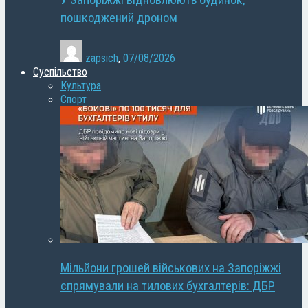
У Запоріжжі відновлюють будинок,
пошкоджений дроном
zapsich
,
07/08/2026
Суспільство
Культура
Спорт
Мільйони грошей військових на Запоріжжі
спрямували на тилових бухгалтерів: ДБР