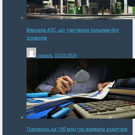
Викрили АЗС, що торгували пальним без
дозволів
zapsich
,
10/02/2026
Порушень на 190 млн грн виявили аудитори