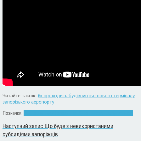
Читайте також:
Як проходить будівництво нового терміналу
запорізького аеропорту
Позначки:
Верховна рада
Володимир Буряк
выборы
депутати
мер
Наступний запис
Що буде з невикористаними
субсидіями запоріжців