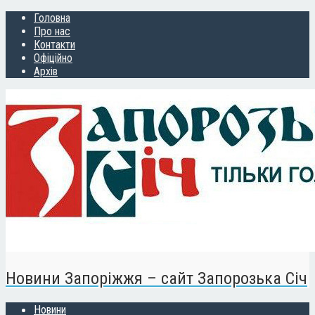
Головна
Про нас
Контакти
Офіційно
Архів
Новини Запоріжжя – сайт Запорозька Січ
Новини