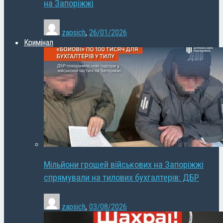
на Запоріжжі
zapsich
,
26/01/2026
Кримінал
Мільйони грошей військових на Запоріжжі
спрямували на тилових бухгалтерів: ДБР
zapsich
,
03/08/2026