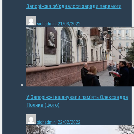
Запоріжжя об’єдналося заради перемоги
sichadmin
,
21/03/2022
У Запоріжжі вшанували пам’ять Олександра
Поляка (фото)
sichadmin
,
22/02/2022