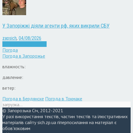
У Запоріжжі діяли агенти рф, яких викрили СБУ
zapsich
,
04/08/2026
Війна
Запоріжжя
Новини
Погода
Погода в
Запорожье
влажность:
давление:
ветер:
Погода в Бердянске
Погода в Токмаке
загрузка...
© Запорозька Січ, 2012-2021
У разі використання текстів, частин текстів та ілюстративних
матеріалів сайту sich.zp.ua гіперпосилання на матеріал є
обов'язковим