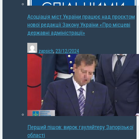
Асоціація міст України працює над проєктом
нової редакції Закону України «Про місцеві
державні адміністрації»
zapsich
,
23/12/2024
Перший пішов: вирок гауляйтеру Запорізької
області