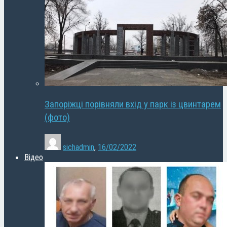
Запоріжці порівняли вхід у парк із цвинтарем
(фото)
sichadmin
,
16/02/2022
Відео