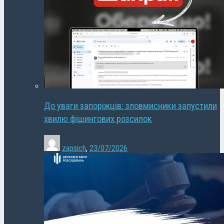
До уваги запоріжців: зловмисники запустили
хвилю фішингових розсилок
zapsich
,
23/07/2026