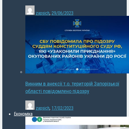
zapsich
,
29/06/2023
Винним в анексії т.о. територій Запорізької
області повідомлено підозру
zapsich
,
17/02/2023
Економіка