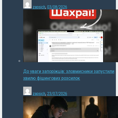
zapsich
,
03/08/2026
До уваги запоріжців: зловмисники запустили
хвилю фішингових розсилок
zapsich
,
23/07/2026