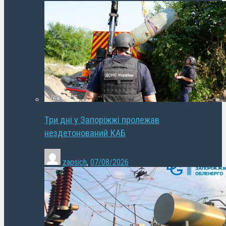
Три дні у Запоріжжі пролежав
нездетонований КАБ
zapsich
,
07/08/2026