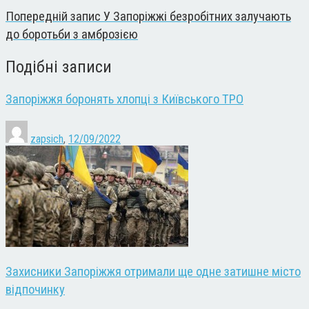
Попередній запис
У Запоріжжі безробітних залучають
до боротьби з амброзією
Подібні записи
Запоріжжя боронять хлопці з Київського ТРО
zapsich
,
12/09/2022
Захисники Запоріжжя отримали ще одне затишне місто
відпочинку