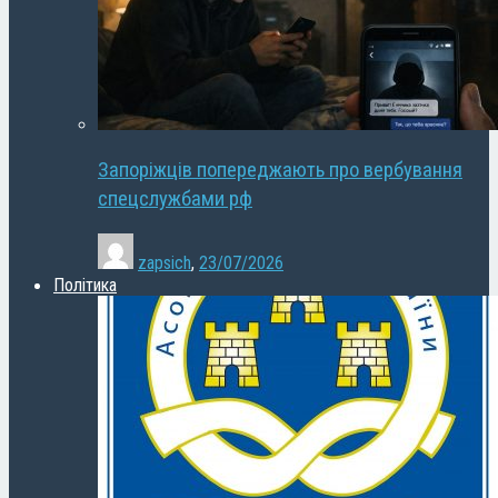
Запоріжців попереджають про вербування
спецслужбами рф
zapsich
,
23/07/2026
Політика