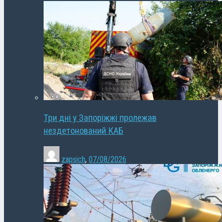
Три дні у Запоріжжі пролежав
нездетонований КАБ
zapsich
,
07/08/2026