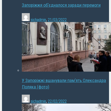
Запоріжжя об’єдналося заради перемоги
sichadmin
,
21/03/2022
У Запоріжжі вшанували пам’ять Олександра
Поляка (фото)
sichadmin
,
22/02/2022