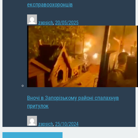
експравоохоронців
zapsich
,
20/05/2025
Вночі в Запорізькому районі спалахнув
притулок
zapsich
,
25/10/2024
Запоріжжя
Новини
Суспільство