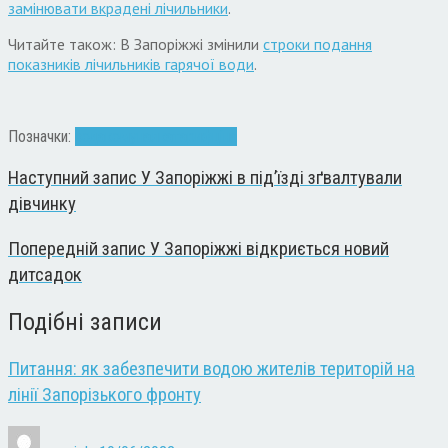
замінювати вкрадені лічильники
.
Читайте також: В Запоріжжі змінили
строки подання
показників лічильників гарячої води
.
Позначки:
вода
комуналка
тариф
ціна
Наступний запис
У Запоріжжі в під’їзді зґвалтували
дівчинку
Попередній запис
У Запоріжжі відкриється новий
дитсадок
Подібні записи
Питання: як забезпечити водою жителів територій на
лінії Запорізького фронту