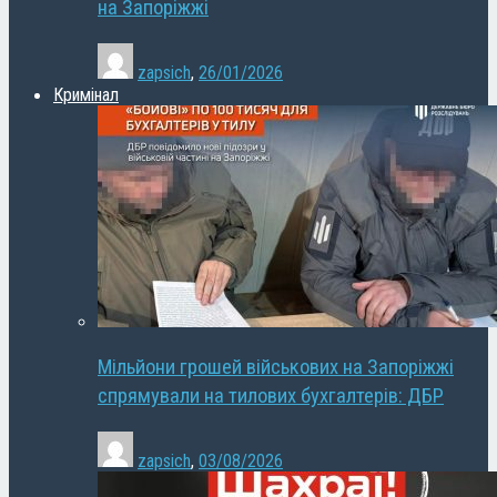
на Запоріжжі
zapsich
,
26/01/2026
Кримінал
Мільйони грошей військових на Запоріжжі
спрямували на тилових бухгалтерів: ДБР
zapsich
,
03/08/2026