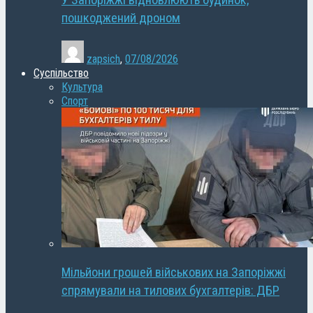
У Запоріжжі відновлюють будинок,
пошкоджений дроном
zapsich
,
07/08/2026
Суспільство
Культура
Спорт
Мільйони грошей військових на Запоріжжі
спрямували на тилових бухгалтерів: ДБР