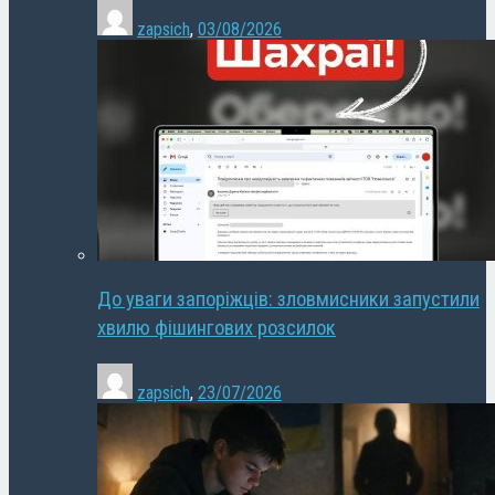
zapsich
,
03/08/2026
До уваги запоріжців: зловмисники запустили
хвилю фішингових розсилок
zapsich
,
23/07/2026