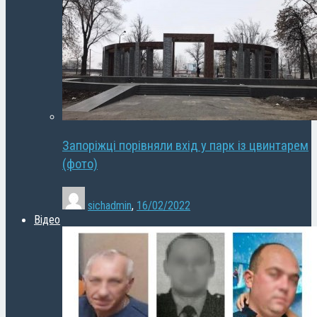
Запоріжці порівняли вхід у парк із цвинтарем
(фото)
sichadmin
,
16/02/2022
Відео