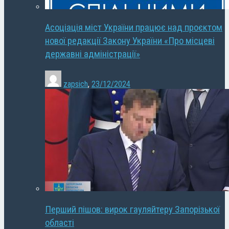
Асоціація міст України працює над проєктом
нової редакції Закону України «Про місцеві
державні адміністрації»
zapsich
,
23/12/2024
Перший пішов: вирок гауляйтеру Запорізької
області