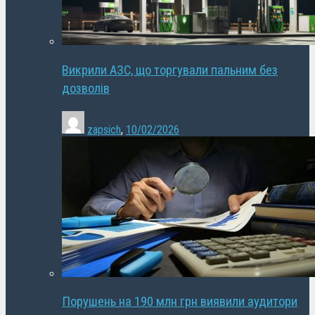
Викрили АЗС, що торгували пальним без
дозволів
zapsich
,
10/02/2026
Порушень на 190 млн грн виявили аудитори