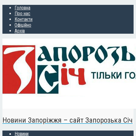
Головна
Про нас
Контакти
Офіційно
Архів
Новини Запоріжжя – сайт Запорозька Січ
Новини