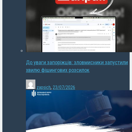
До уваги запоріжців: зловмисники запустили
хвилю фішингових розсилок
zapsich
,
23/07/2026