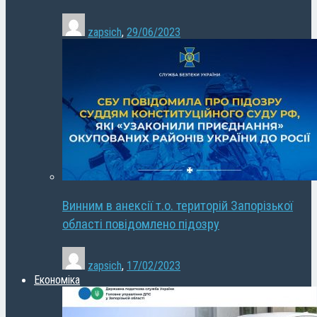
zapsich
,
29/06/2023
Винним в анексії т.о. територій Запорізької
області повідомлено підозру
zapsich
,
17/02/2023
Економіка