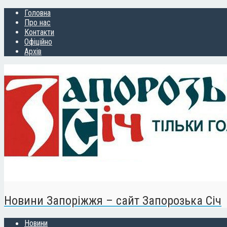
Головна
Про нас
Контакти
Офіційно
Архів
Новини Запоріжжя – сайт Запорозька Січ
Новини