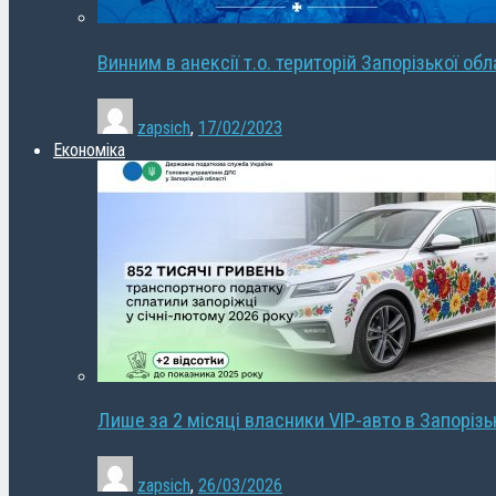
Винним в анексії т.о. територій Запорізької об
zapsich
,
17/02/2023
Економіка
Лише за 2 місяці власники VIP-авто в Запорізь
zapsich
,
26/03/2026