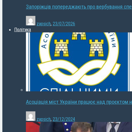
Запоріжців попереджають про вербування сп
zapsich
,
23/07/2026
Політика
Асоціація міст України працює над проєктом н
zapsich
,
23/12/2024