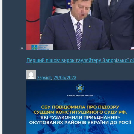
Перший пішов: вирок гауляйтеру Запорізької о
zapsich
,
29/06/2023