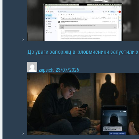
До уваги запоріжців: зловмисники запустили 
zapsich
,
23/07/2026