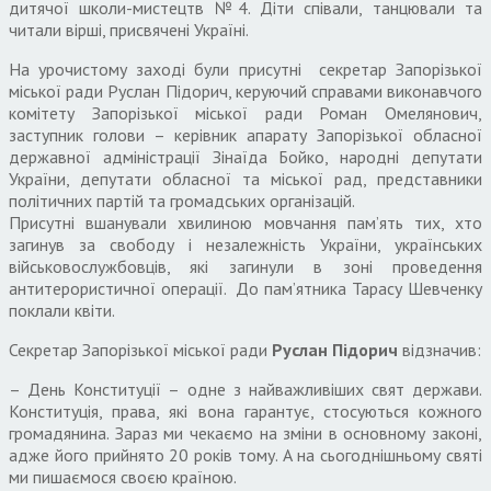
дитячої школи-мистецтв №4. Діти співали, танцювали та
читали вірші, присвячені Україні.
На урочистому заході були присутні секретар Запорізької
міської ради Руслан Підорич, керуючий справами виконавчого
комітету Запорізької міської ради Роман Омелянович,
заступник голови – керівник апарату Запорізької обласної
державної адміністрації Зінаїда Бойко, народні депутати
України, депутати обласної та міської рад, представники
політичних партій та громадських організацій.
Присутні вшанували хвилиною мовчання пам’ять тих, хто
загинув за свободу і незалежність України, українських
військовослужбовців, які загинули в зоні проведення
антитерористичної операції. До пам’ятника Тарасу Шевченку
поклали квіти.
Секретар Запорізької міської ради
Руслан Підорич
відзначив:
– День Конституції – одне з найважливіших свят держави.
Конституція, права, які вона гарантує, стосуються кожного
громадянина. Зараз ми чекаємо на зміни в основному законі,
адже його прийнято 20 років тому. А на сьогоднішньому святі
ми пишаємося своєю країною.