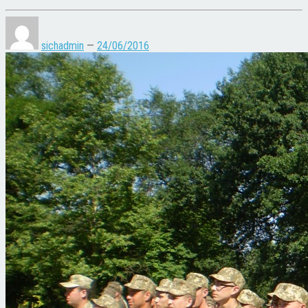
sichadmin
—
24/06/2016