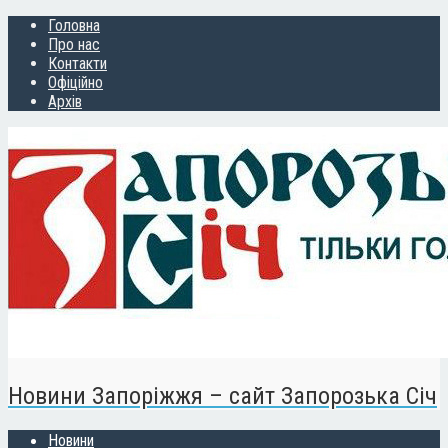
Головна
Про нас
Контакти
Офіційно
Архів
Новини Запоріжжя – сайт Запорозька Січ
Новини