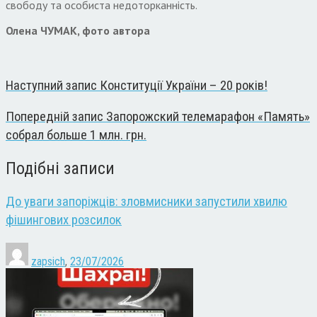
свободу та особиста недоторканність.
Олена ЧУМАК, фото автора
Наступний запис
Конституції України – 20 років!
Попередній запис
Запорожский телемарафон «Память»
собрал больше 1 млн. грн.
Подібні записи
До уваги запоріжців: зловмисники запустили хвилю
фішингових розсилок
zapsich
,
23/07/2026