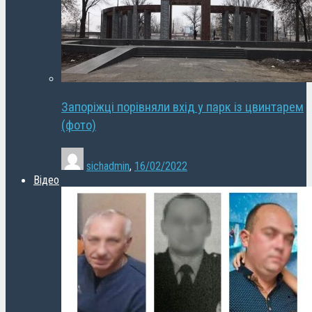
Запоріжці порівняли вхід у парк із цвинтарем
(фото)
sichadmin
,
16/02/2022
Відео