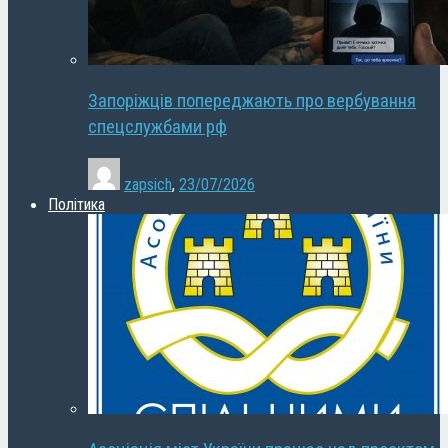
Запоріжців попереджають про вербування
спецслужбами рф
zapsich
,
23/07/2026
Політика