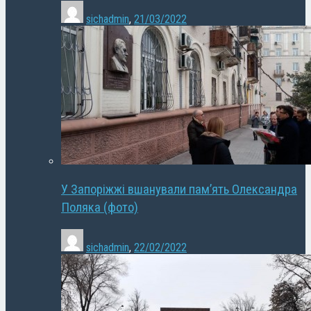
sichadmin
,
21/03/2022
У Запоріжжі вшанували пам’ять Олександра
Поляка (фото)
sichadmin
,
22/02/2022