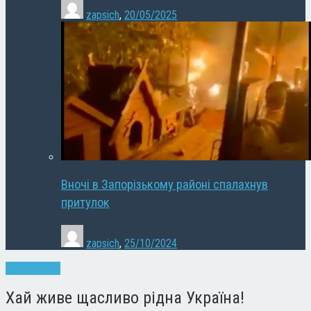
zapsich
,
20/05/2025
Вночі в Запорізькому районі спалахнув
притулок
zapsich
,
25/10/2024
Суспільство
Хай живе щасливо рідна Україна!