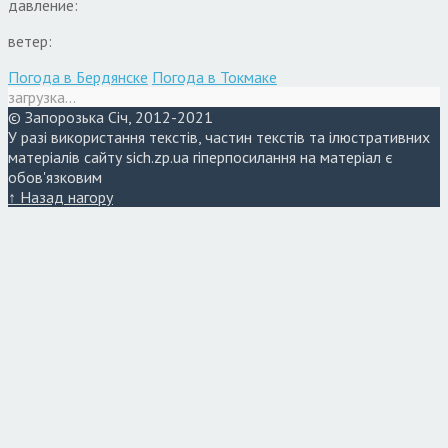
давление:
ветер:
Погода в Бердянске
Погода в Токмаке
загрузка...
© Запорозька Січ, 2012-2021
У разі використання текстів, частин текстів та ілюстративних
матеріалів сайту sich.zp.ua гіперпосилання на матеріал є
обов'язковим
↑ Назад нагору