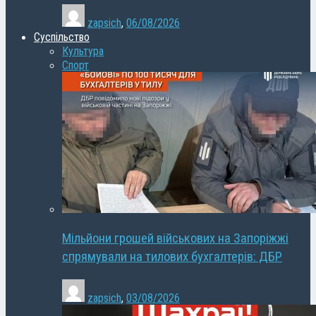
zapsich
,
06/08/2026
Суспільство
Культура
Спорт
Мільйони грошей військових на Запоріжжі
спрямували на тилових бухгалтерів: ДБР
zapsich
,
03/08/2026