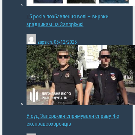
15 років позбавлення волі – вироки
зрадникам на Запоріжжі
zapsich
,
05/12/2025
У суд Запоріжжя спрямували справу 4-х
експравоохоронців