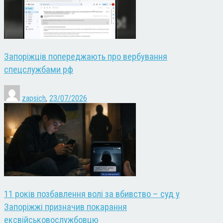
Запоріжців попереджають про вербування
спецслужбами рф
zapsich
,
23/07/2026
11 років позбавлення волі за вбивство – суд у
Запоріжжі призначив покарання
ексвійськовослужбовцю