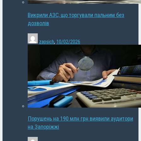
Викрили АЗС, що торгували пальним без
дозволів
zapsich
,
10/02/2026
Порушень на 190 млн грн виявили аудитори
на Запоріжжі