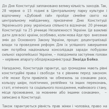
До Дня Конституції заплановано велику кількість заходів. Так,
28 червня о 15 годині в Центральному парку культури і
відпочинку «Дубовий гай» пройде сімейне свято на
центральному майданчику, присвячене Дню Конституції
України.ього року українська спільнота відзначає 20 річницю
Конституції та 25 річницю Незалежності України. Це важливі
дати для всієї країни, особливо, коли мова йде про внесення
змін до Основного Закону України, процес децентралізації
влади та проведення реформ. Для їх успішного завершення
нам потрібна національна консолідація заради побудови
сильної європейської України, – повідомила заступник голови
– керівник апарату облдержадміністрації
Зінаїда Бойко
.
Нагадаємо, Конституція гарантує, що громадяни мають рівні
конституційні права і свободи та є рівними перед законом.
«Не може бути привілеїв чи обмежень за ознаками раси,
кольору шкіри, політичних, релігійних та інших переконань,
статі, етнічного та соціального походження, майнового стану,
місця проживання, за мовними або іншими ознаками», –
записано в Конституції.
Також гарантуються рівність прав жінки і чоловіка, право на