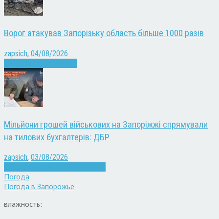
Ворог атакував Запорізьку область більше 1000 разів
zapsich
,
04/08/2026
Війна
Запоріжжя
Новини
Мільйони грошей військових на Запоріжжі спрямували
на тилових бухгалтерів: ДБР
zapsich
,
03/08/2026
Війна
Запоріжжя
Кримінал
Новини
Погода
Погода в
Запорожье
влажность: