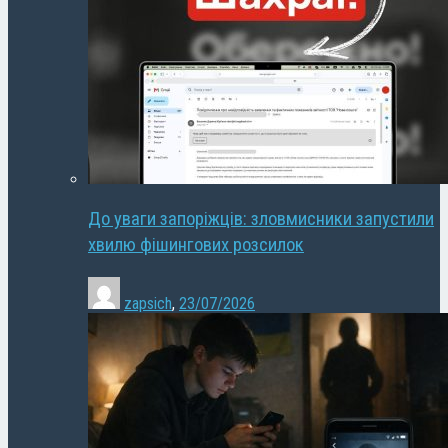
До уваги запоріжців: зловмисники запустили
хвилю фішингових розсилок
zapsich
,
23/07/2026