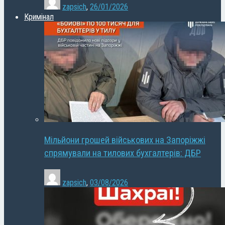
zapsich
,
26/01/2026
Кримінал
Мільйони грошей військових на Запоріжжі
спрямували на тилових бухгалтерів: ДБР
zapsich
,
03/08/2026