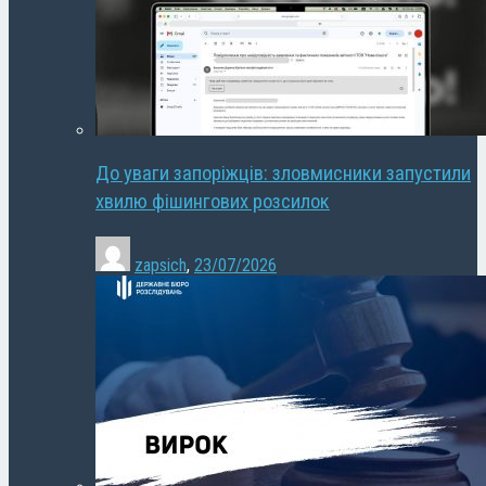
До уваги запоріжців: зловмисники запустили
хвилю фішингових розсилок
zapsich
,
23/07/2026