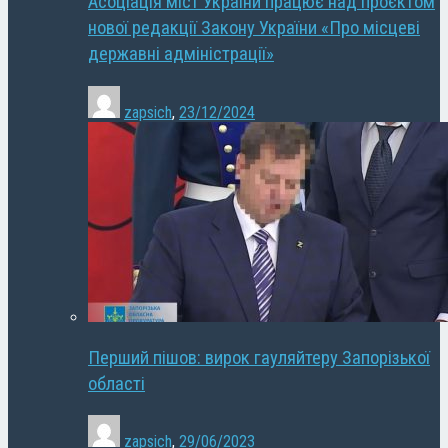
Асоціація міст України працює над проєктом
нової редакції Закону України «Про місцеві
державні адміністрації»
zapsich
,
23/12/2024
Перший пішов: вирок гауляйтеру Запорізької
області
zapsich
,
29/06/2023