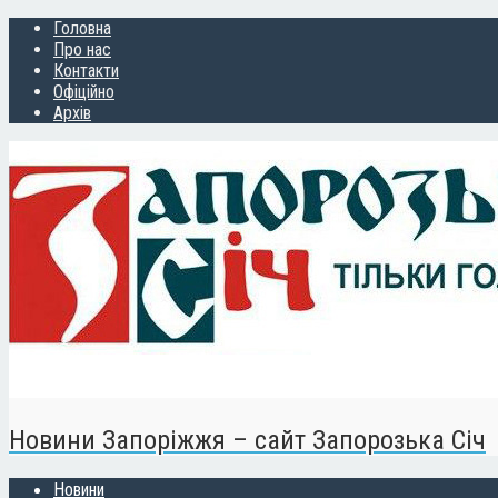
Головна
Про нас
Контакти
Офіційно
Архів
Новини Запоріжжя – сайт Запорозька Січ
Новини