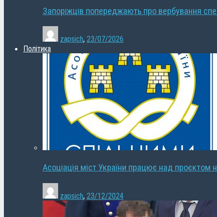
Запоріжців попереджають про вербування сп
zapsich
,
23/07/2026
Політика
Асоціація міст України працює над проєктом н
zapsich
,
23/12/2024