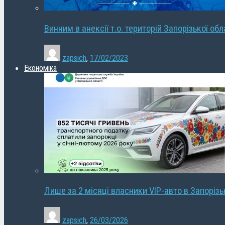
Винним в анексії т.о. територій Запорізької об
zapsich
,
17/02/2023
Економіка
Лише за 2 місяці власники VIP-авто в Запорізь
zapsich
,
26/03/2026