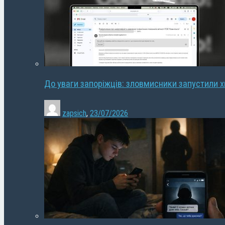
До уваги запоріжців: зловмисники запустили 
zapsich
,
23/07/2026