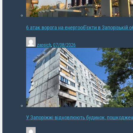
6 атак ворога на енергооб’єкти в Запорізькій о
zapsich
,
07/08/2026
У Запоріжжі відновлюють будинок, пошкодже