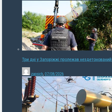
Три дні у Запоріжжі пролежав нездетонований
zapsich
,
07/08/2026