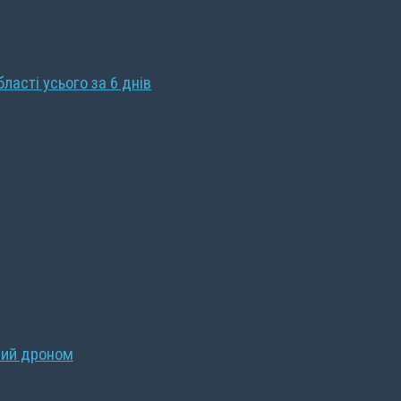
бласті усього за 6 днів
ний дроном