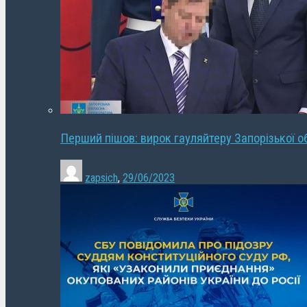
Перший пішов: вирок гауляйтеру Запорізької о
zapsich
,
29/06/2023