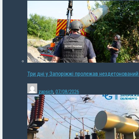
Три дні у Запоріжжі пролежав нездетонований
zapsich
,
07/08/2026