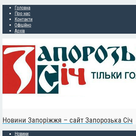
Головна
Про нас
Контакти
Офіційно
Архів
Новини Запоріжжя – сайт Запорозька Січ
Новини