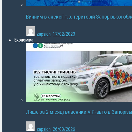
Винним в анексії т.о. територій Запорізької об
zapsich
,
17/02/2023
Економіка
Лише за 2 місяці власники VIP-авто в Запорізь
zapsich
,
26/03/2026