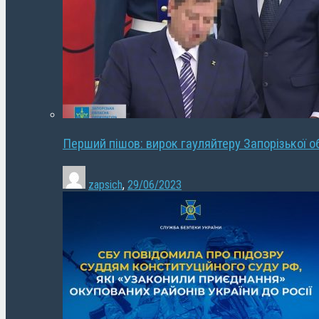
Перший пішов: вирок гауляйтеру Запорізької о
zapsich
,
29/06/2023