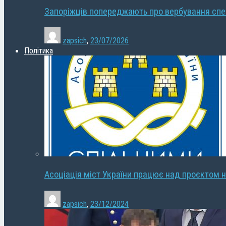
Запоріжців попереджають про вербування сп
zapsich
,
23/07/2026
Політика
Асоціація міст України працює над проєктом н
zapsich
,
23/12/2024