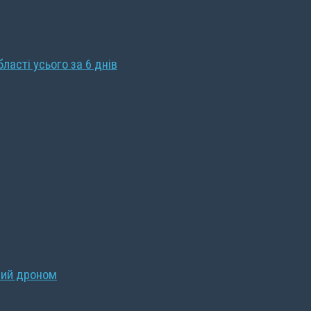
бласті усього за 6 днів
ний дроном