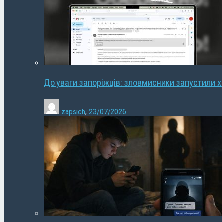
До уваги запоріжців: зловмисники запустили 
zapsich
,
23/07/2026