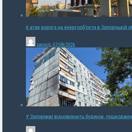
6 атак ворога на енергооб’єкти в Запорізькій о
zapsich
,
07/08/2026
У Запоріжжі відновлюють будинок, пошкодже