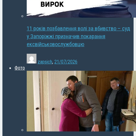
11 років позбавлення волі за вбивство – суд
у Запоріжжі призначив покарання
ексвійськовослужбовцю
zapsich
,
21/07/2026
Фото