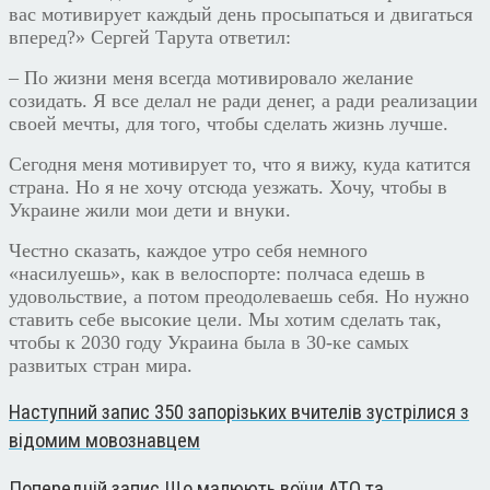
вас мотивирует каждый день просыпаться и двигаться
вперед?» Сергей Тарута ответил:
– По жизни меня всегда мотивировало желание
созидать. Я все делал не ради денег, а ради реализации
своей мечты, для того, чтобы сделать жизнь лучше.
Сегодня меня мотивирует то, что я вижу, куда катится
страна. Но я не хочу отсюда уезжать. Хочу, чтобы в
Украине жили мои дети и внуки.
Честно сказать, каждое утро себя немного
«насилуешь», как в велоспорте: полчаса едешь в
удовольствие, а потом преодолеваешь себя. Но нужно
ставить себе высокие цели. Мы хотим сделать так,
чтобы к 2030 году Украина была в 30-ке самых
развитых стран мира.
Наступний запис
350 запорізьких вчителів зустрілися з
відомим мовознавцем
Попередній запис
Що малюють воїни АТО та