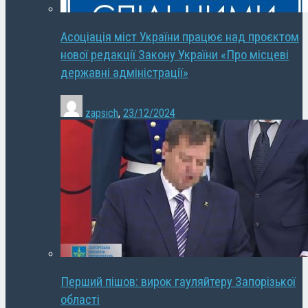
Асоціація міст України працює над проєктом
нової редакції Закону України «Про місцеві
державні адміністрації»
zapsich
,
23/12/2024
Перший пішов: вирок гауляйтеру Запорізької
області