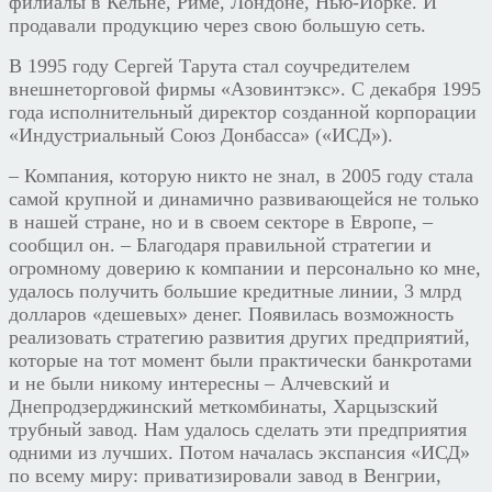
филиалы в Кельне, Риме, Лондоне, Нью-Йорке. И
продавали продукцию через свою большую сеть.
В 1995 году Сергей Тарута стал соучредителем
внешнеторговой фирмы «Азовинтэкс». С декабря 1995
года исполнительный директор созданной корпорации
«Индустриальный Союз Донбасса» («ИСД»).
– Компания, которую никто не знал, в 2005 году стала
самой крупной и динамично развивающейся не только
в нашей стране, но и в своем секторе в Европе, –
сообщил он. – Благодаря правильной стратегии и
огромному доверию к компании и персонально ко мне,
удалось получить большие кредитные линии, 3 млрд
долларов «дешевых» денег. Появилась возможность
реализовать стратегию развития других предприятий,
которые на тот момент были практически банкротами
и не были никому интересны – Алчевский и
Днепродзерджинский меткомбинаты, Харцызский
трубный завод. Нам удалось сделать эти предприятия
одними из лучших. Потом началась экспансия «ИСД»
по всему миру: приватизировали завод в Венгрии,