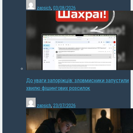
zapsich
,
03/08/2026
До уваги запоріжців: зловмисники запустили
хвилю фішингових розсилок
zapsich
,
23/07/2026