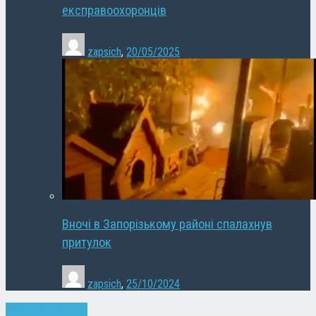
експравоохоронців
zapsich
,
20/05/2025
Вночі в Запорізькому районі спалахнув
притулок
zapsich
,
25/10/2024
Запоріжжя
Новини