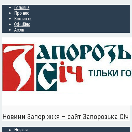
Головна
Про нас
Контакти
Офіційно
Архів
Новини Запоріжжя – сайт Запорозька Січ
Новини