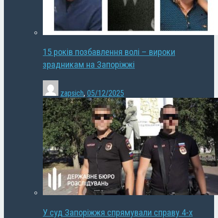
15 років позбавлення волі – вироки
зрадникам на Запоріжжі
zapsich
,
05/12/2025
У суд Запоріжжя спрямували справу 4-х