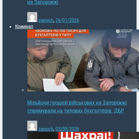
на Запоріжжі
zapsich
,
26/01/2026
Кримінал
Мільйони грошей військових на Запоріжжі
спрямували на тилових бухгалтерів: ДБР
zapsich
,
03/08/2026