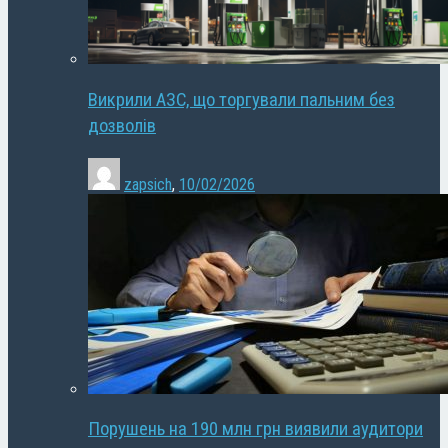
Викрили АЗС, що торгували пальним без
дозволів
zapsich
,
10/02/2026
Порушень на 190 млн грн виявили аудитори