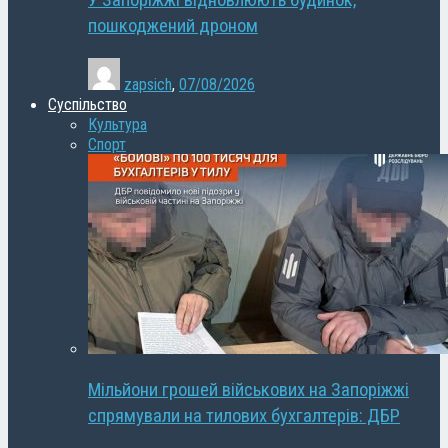
У Запоріжжі відновлюють будинок,
пошкоджений дроном
zapsich
,
07/08/2026
Суспільство
Культура
Спорт
Мільйони грошей військових на Запоріжжі
спрямували на тилових бухгалтерів: ДБР