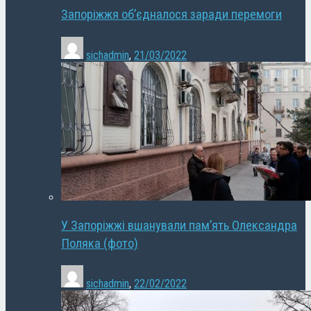
Запоріжжя об’єдналося заради перемоги
sichadmin
,
21/03/2022
У Запоріжжі вшанували пам’ять Олександра
Поляка (фото)
sichadmin
,
22/02/2022