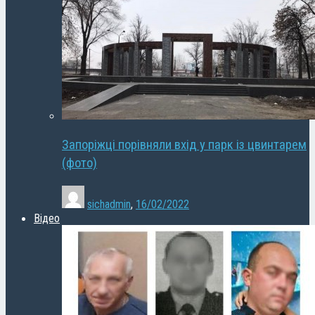
Запоріжці порівняли вхід у парк із цвинтарем
(фото)
sichadmin
,
16/02/2022
Відео