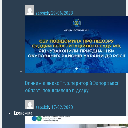
zapsich
,
29/06/2023
Винним в анексії т.о. територій Запорізької
області повідомлено підозру
zapsich
,
17/02/2023
Економіка