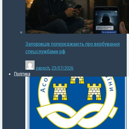
Запоріжців попереджають про вербування
спецслужбами рф
zapsich
,
23/07/2026
Політика