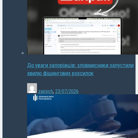
До уваги запоріжців: зловмисники запустили
хвилю фішингових розсилок
zapsich
,
23/07/2026