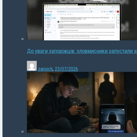
До уваги запоріжців: зловмисники запустили 
zapsich
,
23/07/2026