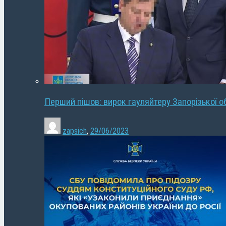
Перший пішов: вирок гауляйтеру Запорізької о
zapsich
,
29/06/2023