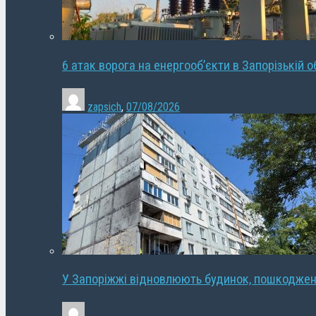
6 атак ворога на енергооб’єкти в Запорізькій о
zapsich
,
07/08/2026
У Запоріжжі відновлюють будинок, пошкодже