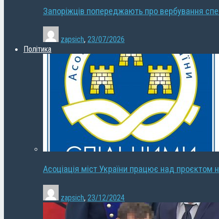
Запоріжців попереджають про вербування сп
zapsich
,
23/07/2026
Політика
Асоціація міст України працює над проєктом н
zapsich
,
23/12/2024