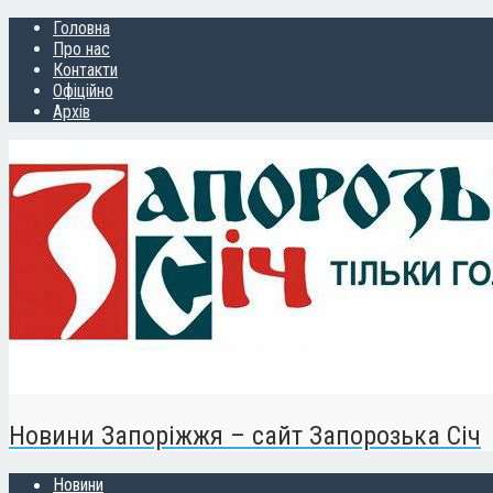
Головна
Про нас
Контакти
Офіційно
Архів
Новини Запоріжжя – сайт Запорозька Січ
Новини