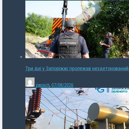
Три дні у Запоріжжі пролежав нездетонований
zapsich
,
07/08/2026