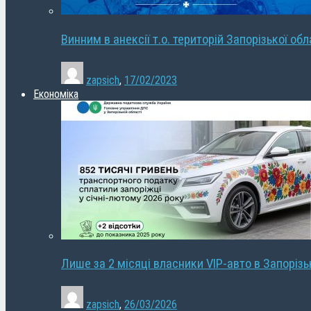
Винним в анексії т.о. територій Запорізької об
zapsich
,
17/02/2023
Економіка
Лише за 2 місяці власники VIP-авто в Запорізь
zapsich
,
26/03/2026