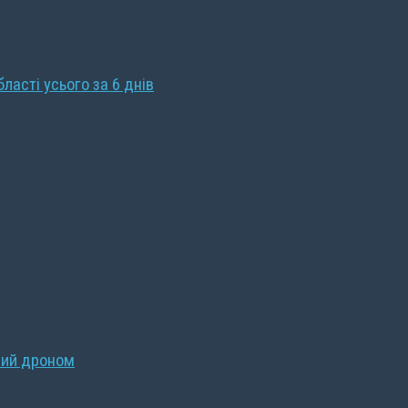
бласті усього за 6 днів
ний дроном