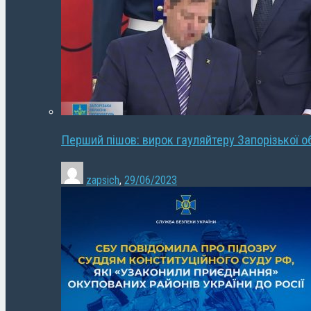
Перший пішов: вирок гауляйтеру Запорізької о
zapsich
,
29/06/2023