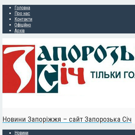
Головна
Про нас
Контакти
Офіційно
Архів
Новини Запоріжжя – сайт Запорозька Січ
Новини