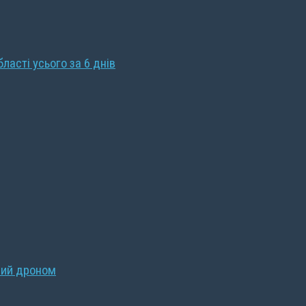
бласті усього за 6 днів
ний дроном