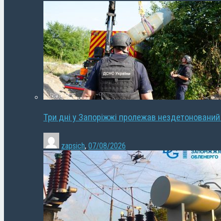
Три дні у Запоріжжі пролежав нездетонований
zapsich
,
07/08/2026