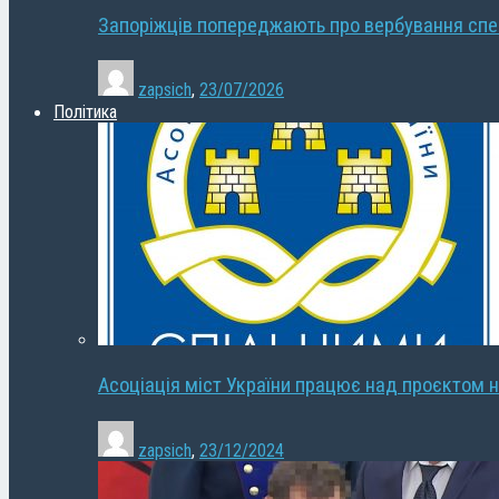
Запоріжців попереджають про вербування сп
zapsich
,
23/07/2026
Політика
Асоціація міст України працює над проєктом н
zapsich
,
23/12/2024