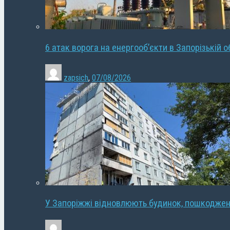
6 атак ворога на енергооб’єкти в Запорізькій о
zapsich
,
07/08/2026
У Запоріжжі відновлюють будинок, пошкодже