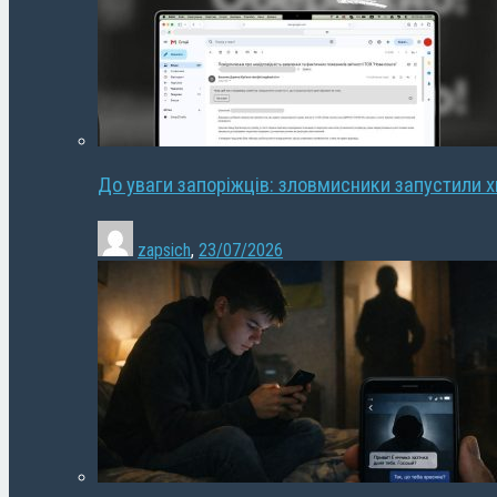
До уваги запоріжців: зловмисники запустили 
zapsich
,
23/07/2026