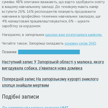
сумніви. 48% опитаних вважають, що варто здобувати освіту
в вищому навчальному закладі. До технікуму мають намір
вступити 26%. 16% респондентів планують продовжити
навчання в професійно-технічних навчальних закладах, ще
4% налаштовані працевлаштовуватися, 6% – шукати
заробітку за кордоном.
Нагадаємо, в запорізьких
школах вже розпочалися канікули.
Читайте також: Запоріжці складають
основну сесію ЗНО
.
Позначки:
випускники
дослідження
професія
школа
Наступний запис
У Запорізькій області у малюка, якого
вигодувала собака, з’явилася нова домівка
Попередній запис
На запорізькому курорті зниклого
хлопця знайшли мертвим
Подібні записи
Де запоріжцям можна скласти НМТ