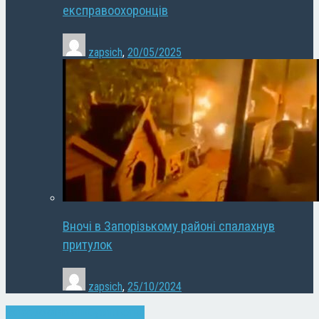
експравоохоронців
zapsich
,
20/05/2025
Вночі в Запорізькому районі спалахнув
притулок
zapsich
,
25/10/2024
Запоріжжя
Новини
Суспільство