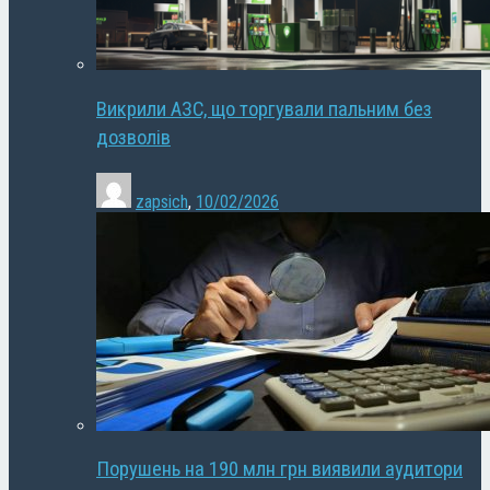
Викрили АЗС, що торгували пальним без
дозволів
zapsich
,
10/02/2026
Порушень на 190 млн грн виявили аудитори