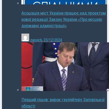
Асоціація міст України працює над проєктом
нової редакції Закону України «Про місцеві
державні адміністрації»
zapsich
,
23/12/2024
Перший пішов: вирок гауляйтеру Запорізької
області