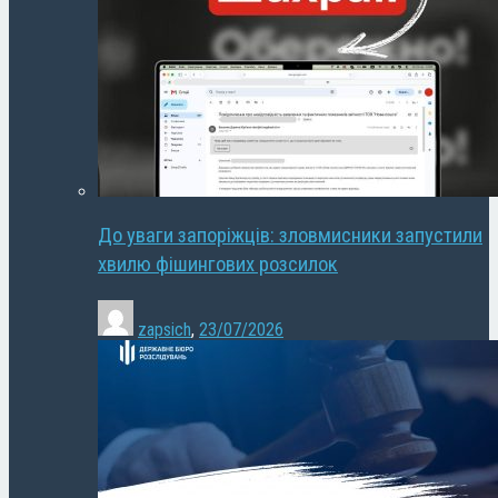
До уваги запоріжців: зловмисники запустили
хвилю фішингових розсилок
zapsich
,
23/07/2026