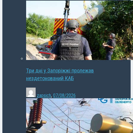
Три дні у Запоріжжі пролежав
нездетонований КАБ
zapsich
,
07/08/2026