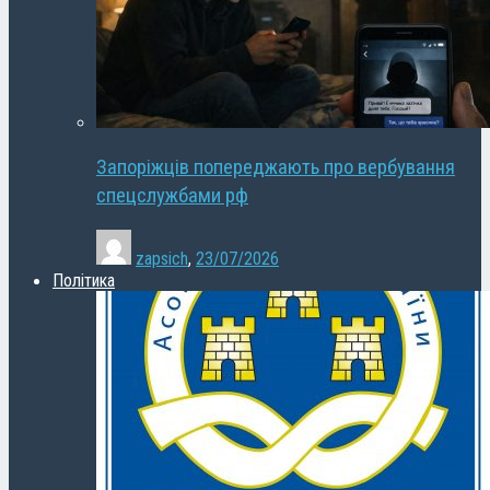
Запоріжців попереджають про вербування
спецслужбами рф
zapsich
,
23/07/2026
Політика