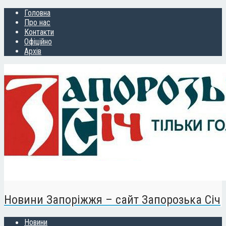
Головна
Про нас
Контакти
Офіційно
Архів
Новини Запоріжжя – сайт Запорозька Січ
Новини