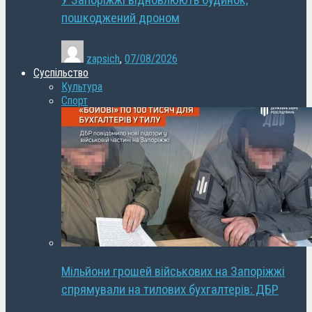
У Запоріжжі відновлюють будинок,
пошкоджений дроном
zapsich
,
07/08/2026
Суспільство
Культура
Спорт
Мільйони грошей військових на Запоріжжі
спрямували на тилових бухгалтерів: ДБР