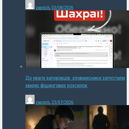
zapsich
,
03/08/2026
До уваги запоріжців: зловмисники запустили
хвилю фішингових розсилок
zapsich
,
23/07/2026