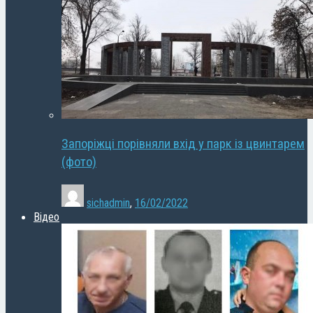
Запоріжці порівняли вхід у парк із цвинтарем
(фото)
sichadmin
,
16/02/2022
Відео