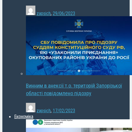
zapsich
,
29/06/2023
Винним в анексії т.о. територій Запорізької
області повідомлено підозру
zapsich
,
17/02/2023
Економіка