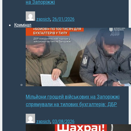
на Запоріжжі
zapsich
,
26/01/2026
Кримінал
Мільйони грошей військових на Запоріжжі
спрямували на тилових бухгалтерів: ДБР
zapsich
,
03/08/2026