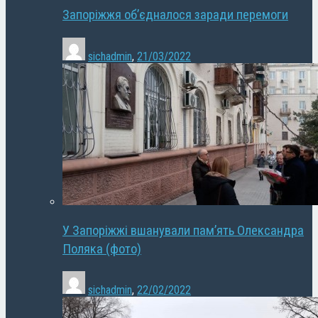
Запоріжжя об’єдналося заради перемоги
sichadmin
,
21/03/2022
У Запоріжжі вшанували пам’ять Олександра
Поляка (фото)
sichadmin
,
22/02/2022