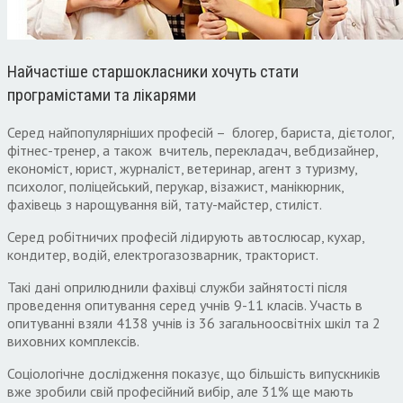
Найчастіше старшокласники хочуть стати
програмістами та лікарями
Серед найпопулярніших професій – блогер, бариста, дієтолог,
фітнес-тренер, а також вчитель, перекладач, вебдизайнер,
економіст, юрист, журналіст, ветеринар, агент з туризму,
психолог, поліцейський, перукар, візажист, манікюрник,
фахівець з нарощування вій, тату-майстер, стиліст.
Серед робітничих професій лідирують автослюсар, кухар,
кондитер, водій, електрогазозварник, тракторист.
Такі дані оприлюднили фахівці служби зайнятості після
проведення опитування серед учнів 9-11 класів. Участь в
опитуванні взяли 4138 учнів із 36 загальноосвітніх шкіл та 2
виховних комплексів.
Соціологічне дослідження показує, що більшість випускників
вже зробили свій професійний вибір, але 31% ще мають