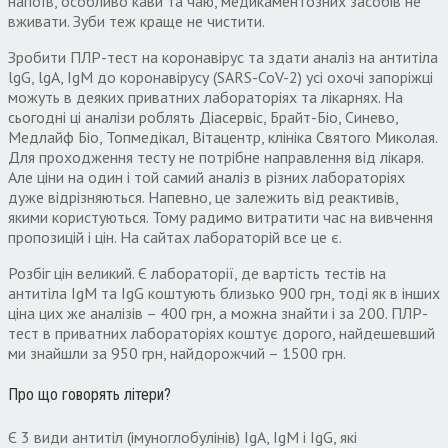
напоїв, особливо кави та чаю, медикаментозних засобів не
вживати. Зуби теж краще не чистити.
Зробити ПЛР-тест на коронавірус та здати аналіз на антитіла
lgG, lgA, IgM до коронавірусу (SARS-CoV-2) усі охочі запоріжці
можуть в деяких приватних лабораторіях та лікарнях. На
сьогодні ці аналізи роблять Діасервіс, Брайт-Біо, Синево,
Медлайф Біо, Топмедікал, Вітацентр, клініка Святого Миколая.
Для проходження тесту не потрібне направлення від лікаря.
Але ціни на один і той самий аналіз в різних лабораторіях
дуже відрізняються. Напевно, це залежить від реактивів,
якими користуються. Тому радимо витратити час на вивчення
пропозицій і цін. На сайтах лабораторій все це є.
Розбіг цін великий. Є лабораторії, де вартість тестів на
антитіла IgM та IgG коштують близько 900 грн, тоді як в інших
ціна цих же аналізів – 400 грн, а можна знайти і за 200. ПЛР-
тест в приватних лабораторіях коштує дорого, найдешевший
ми знайшли за 950 грн, найдорожчий – 1500 грн.
Про що говорять літери?
Є 3 види антитіл (імуноглобулінів) IgA, IgМ і IgG, які