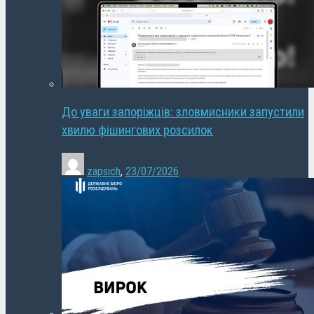
До уваги запоріжців: зловмисники запустили
хвилю фішингових розсилок
zapsich
,
23/07/2026