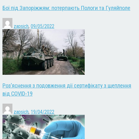
Бої під Запоріжжям: потерпають Пологи та Гуляйполе
zapsich
,
09/05/2022
Роз’яснення з подовження дії сертифікату з щеплення
від COVID-19
zapsich
,
19/04/2022