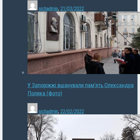
sichadmin
,
21/03/2022
У Запоріжжі вшанували пам’ять Олександра
Поляка (фото)
sichadmin
,
22/02/2022