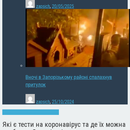
zapsich
,
20/05/2025
Вночі в Запорізькому районі спалахнув
притулок
zapsich
,
25/10/2024
Запоріжжя
Новини
Суспільство
Які є тести на коронавірус та де їх можна