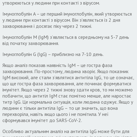
утворюються у людини при контакті з вірусом.
Імуноглобулін A – це перший імуноглобулін, який утворюється
у людини при контакті з вірусом. Він з’являється із 2 дня
захворювання і досягає піку через 2 тижні.
Імуноглобулін М (IgМ) з’являється в середньому на 5-7 день
від початку захворювання.
Імуноглобулін G (IgG) – приблизно на 7-10 день.
Якщо аналіз показав наявність IgМ – це гостра фаза
захворювання. По-простому, людина хворіє. Якщо показник
IgМ високий, але стали з’являтися антитіла IgG, то це означає,
що ще гостра фаза захворювання, але починає формуватися
імунітет. Якщо через 2 тижні знову здати кров, то ми можемо
побачити, що антитіл IgМ стає помітно менше, але наростає
титр IgG. Це нормальна ситуація, коли людина одужує. Якщо у
людини є тільки антитіла IgG – то це значить, що вона
перехворіла, навіть якщо цього і не помітила. У неї
сформувався імунітет до SARS-CoV-2.
Особливо актуальним аналіз на антитіла lgG може бути для