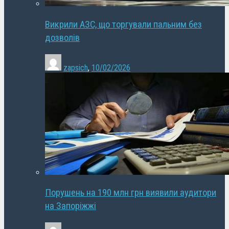
Викрили АЗС, що торгували пальним без
дозволів
zapsich
,
10/02/2026
Порушень на 190 млн грн виявили аудитори
на Запоріжжі