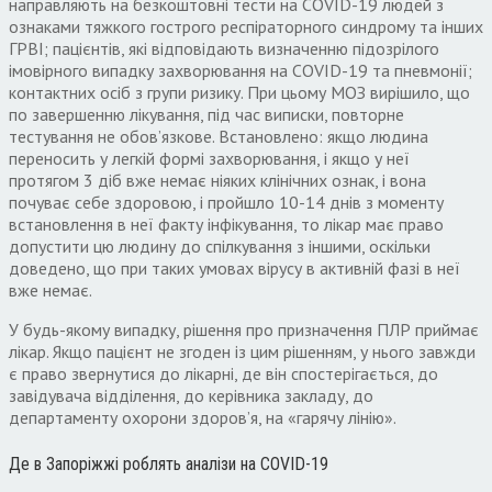
направляють на безкоштовні тести на СOVID-19 людей з
ознаками тяжкого гострого респіраторного синдрому та інших
ГРВІ; пацієнтів, які відповідають визначенню підозрілого
імовірного випадку захворювання на СOVID-19 та пневмонії;
контактних осіб з групи ризику. При цьому МОЗ вирішило, що
по завершенню лікування, під час виписки, повторне
тестування не обов’язкове. Встановлено: якщо людина
переносить у легкій формі захворювання, і якщо у неї
протягом 3 діб вже немає ніяких клінічних ознак, і вона
почуває себе здоровою, і пройшло 10-14 днів з моменту
встановлення в неї факту інфікування, то лiкар має право
допустити цю людину до спілкування з іншими, оскільки
доведено, що при таких умовах вірусу в активнiй фазi в неї
вже немає.
У будь-якому випадку, рішення про призначення ПЛР приймає
лікар. Якщо пацієнт не згоден із цим рішенням, у нього завжди
є право звернутися до лікарні, де він спостерігається, до
завідувача відділення, до керівника закладу, до
департаменту охорони здоров’я, на «гарячу лінію».
Де в Запоріжжі роблять аналізи на COVID-19