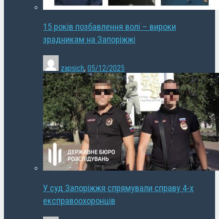
15 років позбавлення волі – вироки
зрадникам на Запоріжжі
zapsich
,
05/12/2025
У суд Запоріжжя спрямували справу 4-х
експравоохоронців