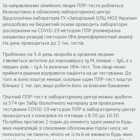
За направленням сiмейного лiкаря ПЛР-тести робляться
безкоштовно в обласному лабораторному центрi.
Вірусологічна лабораторія ГУ «Запорізький ОЛЦ МОЗ України»
цілодобово на бюджетній основі проводить лабораторні
дослідження на COVID-19 методом ПЛР (полімеразна
ланцюгова реакція) і методом ІФА (імуноферментний аналіз).
На день проводиться до 2 тис. тестів.
Приблизно на 5-й день хвороби в організмі людини
з’являються антитіла до коронавірусу Ig M, пізніше – lgG, а з
перших днів – Ig A. Їх визначає ІФА-тест. Тож лікар може
прийняти рішення відправити пацієнта на це тестування. До
того ж воно коштує менше, оскільки один ПЛР-тест коштує
близько 1 тис. грн, якщо робити його за власним бажанням.
Платний ПЛР-тест в лабораторному центрі можна зробити
за 574 грн. Забір біологічного матеріалу для проведення
тестування COVID-19 методом ПЛР в лабораторному центрі
проводиться з понеділка по п’ятницю з 8:30 до 10:30.
Потрібно протягом 2 годин до моменту здачі уникати будь-
яких маніпуляцій зі слизовими оболонками горла і носа: не
полоскати, не палити, нічого не їсти й не вживати будь-яких