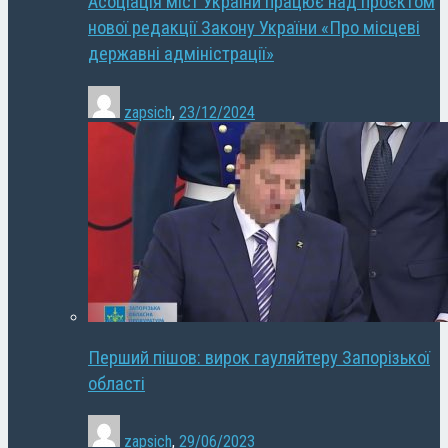
Асоціація міст України працює над проєктом
нової редакції Закону України «Про місцеві
державні адміністрації»
zapsich
,
23/12/2024
Перший пішов: вирок гауляйтеру Запорізької
області
zapsich
,
29/06/2023