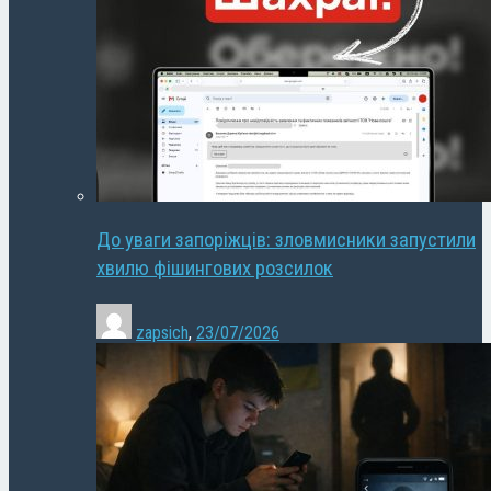
До уваги запоріжців: зловмисники запустили
хвилю фішингових розсилок
zapsich
,
23/07/2026