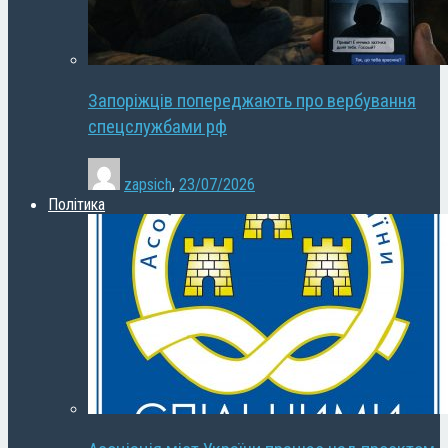
Запоріжців попереджають про вербування
спецслужбами рф
zapsich
,
23/07/2026
Політика