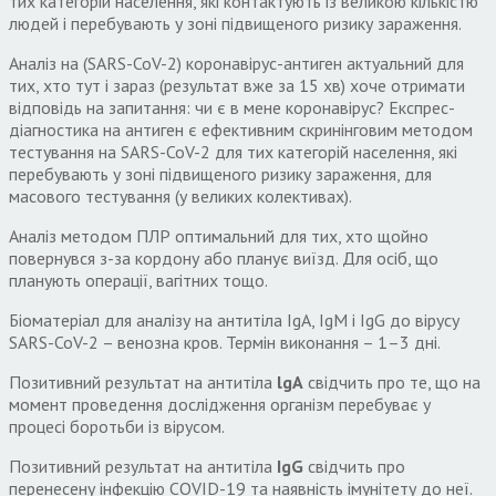
тих категорій населення, які контактують із великою кількістю
людей і перебувають у зоні підвищеного ризику зараження.
Аналіз на (SARS-CoV-2) коронавірус-антиген актуальний для
тих, хто тут і зараз (результат вже за 15 хв) хоче отримати
відповідь на запитання: чи є в мене коронавірус? Експрес-
діагностика на антиген є ефективним скринінговим методом
тестування на SARS-CoV-2 для тих категорій населення, які
перебувають у зоні підвищеного ризику зараження, для
масового тестування (у великих колективах).
Аналіз методом ПЛР оптимальний для тих, хто щойно
повернувся з-за кордону або планує виїзд. Для осіб, що
планують операції, вагітних тощо.
Біоматеріал для аналізу на антитіла IgA, IgМ і IgG до вірусу
SARS-CoV-2 – венозна кров. Термін виконання – 1–3 дні.
Позитивний результат на антитіла
lgA
свідчить про те, що на
момент проведення дослідження організм перебуває у
процесі боротьби із вірусом.
Позитивний результат на антитіла
IgG
свідчить про
перенесену інфекцію COVID-19 та наявність імунітету до неї.