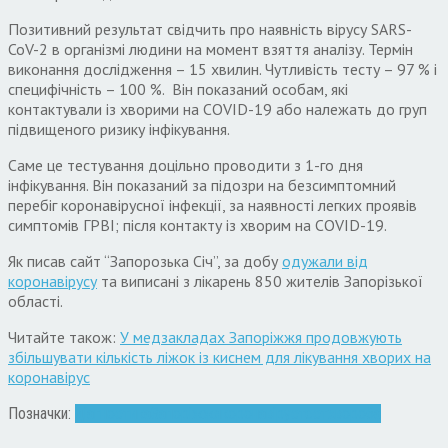
Позитивний результат свідчить про наявність вірусу SARS-
CoV-2 в організмі людини на момент взяття аналізу. Термін
виконання дослідження – 15 хвилин. Чутливість тесту – 97 % і
специфічність – 100 %. Він показаний особам, які
контактували із хворими на COVID-19 або належать до груп
підвищеного ризику інфікування.
Саме це тестування доцільно проводити з 1-го дня
інфікування. Він показаний за підозри на безсимптомний
перебіг коронавірусної інфекції, за наявності легких проявів
симптомів ГРВІ; після контакту із хворим на COVID-19.
Як писав сайт “Запорозька Січ”, за добу
одужали від
коронавірусу
та виписані з лікарень 850 жителів Запорізької
області.
Читайте також:
У медзакладах Запоріжжя продовжують
збільшувати кількість ліжок із киснем для лікування хворих на
коронавірус
Позначки:
діагностика
Запоріжжя
коронавірус
тест
хвороба