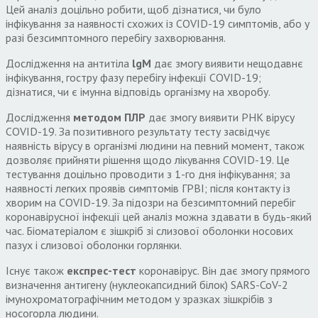
Цей аналіз доцільно робити, щоб дізнатися, чи було
інфікування за наявності схожих із COVID-19 симптомів, або у
разі безсимптомного перебігу захворювання.
Дослідження на антитіла
lgM
дає змогу виявити нещодавнє
інфікування, гостру фазу перебігу інфекції COVID-19;
дізнатися, чи є імунна відповідь організму на хворобу.
Дослідження
методом ПЛР
дає змогу виявити РНК вірусу
COVID-19. За позитивного результату тесту засвідчує
наявність вірусу в організмі людини на певний момент, також
дозволяє прийняти рішення щодо лікування COVID-19. Це
тестування доцільно проводити з 1-го дня інфікування; за
наявності легких проявів симптомів ГРВІ; після контакту із
хворим на COVID-19. За підозри на безсимптомний перебіг
коронавірусної інфекції цей аналіз можна здавати в будь-який
час. Біоматеріалом є зішкріб зі слизової оболонки носових
пазух і слизової оболонки горлянки.
Існує також
експрес-тест
коронавірус. Він дає змогу прямого
визначення антигену (нуклеокапсидний білок) SARS-CoV-2
імунохроматографічним методом у зразках зішкрібів з
носогорла людини.