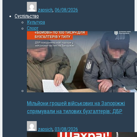
zapsich
,
06/08/2026
Суспільство
Культура
Спорт
Мільйони грошей військових на Запоріжжі
спрямували на тилових бухгалтерів: ДБР
zapsich
,
03/08/2026