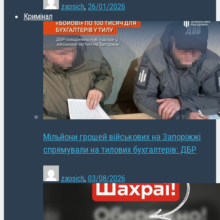
zapsich
,
26/01/2026
Кримінал
Мільйони грошей військових на Запоріжжі
спрямували на тилових бухгалтерів: ДБР
zapsich
,
03/08/2026