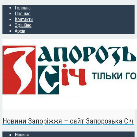
Головна
Про нас
Контакти
Офіційно
Архів
Новини Запоріжжя – сайт Запорозька Січ
Новини