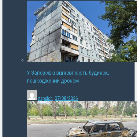
У Запоріжжі відновлюють будинок,
пошкоджений дроном
zapsich
,
07/08/2026