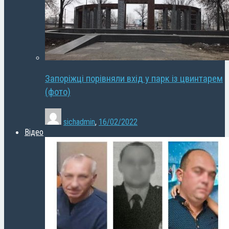
Запоріжці порівняли вхід у парк із цвинтарем
(фото)
sichadmin
,
16/02/2022
Відео