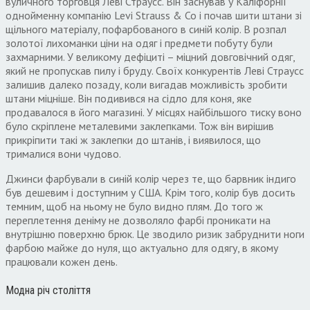
вуличного торговця Леві Страусс. Він заснував у Каліфорнії
однойменну компанію Levi Strauss & Co і почав шити штани зі
щільного матеріалу, пофарбованого в синій колір. В розпал
золотої лихоманки ціни на одяг і предмети побуту були
захмарними. У великому дефіциті – міцний довговічний одяг,
який не пропускав пилу і бруду. Своїх конкурентів Леві Страусс
залишив далеко позаду, коли вигадав можливість зробити
штани міцніше. Він подивився на сідло для коня, яке
продавалося в його магазині. У місцях найбільшого тиску воно
було скріплене металевими заклепками. Тож він вирішив
прикріпити такі ж заклепки до штанів, і виявилося, що
трималися вони чудово.
Джинси фарбували в синій колір через те, що барвник індиго
був дешевим і доступним у США. Крім того, колір був досить
темним, щоб на ньому не було видно плям. До того ж
переплетення деніму не дозволяло фарбі проникати на
внутрішню поверхню брюк. Це зводило ризик забруднити ноги
фарбою майже до нуля, що актуально для одягу, в якому
працювали кожен день.
Модна річ століття