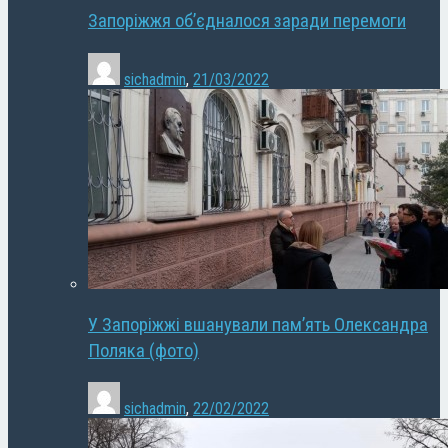
Запоріжжя об’єдналося заради перемоги
sichadmin
,
21/03/2022
У Запоріжжі вшанували пам’ять Олександра
Поляка (фото)
sichadmin
,
22/02/2022