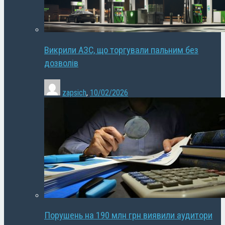
Викрили АЗС, що торгували пальним без
дозволів
zapsich
,
10/02/2026
Порушень на 190 млн грн виявили аудитори