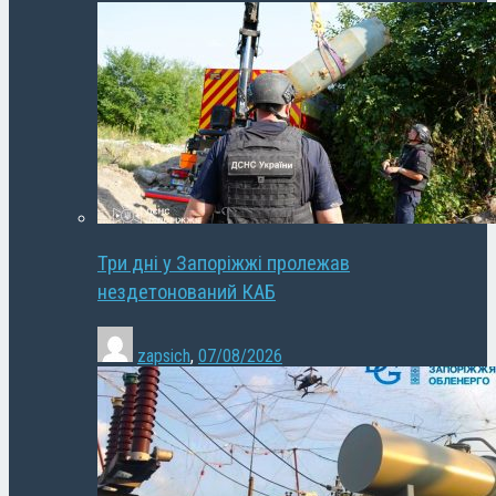
Три дні у Запоріжжі пролежав
нездетонований КАБ
zapsich
,
07/08/2026