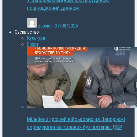
У Запоріжжі відновлюють будинок,
пошкоджений дроном
zapsich
,
07/08/2026
Суспільство
Культура
Спорт
Мільйони грошей військових на Запоріжжі
спрямували на тилових бухгалтерів: ДБР