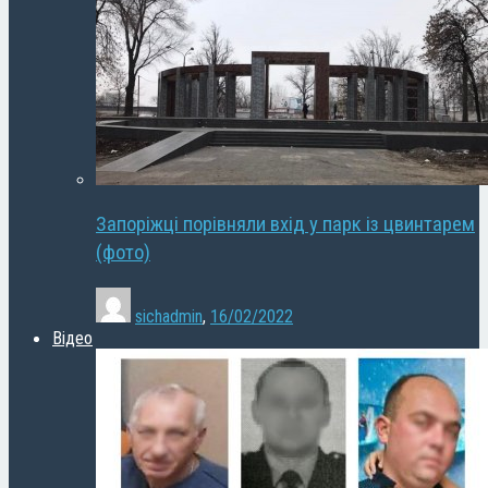
Запоріжці порівняли вхід у парк із цвинтарем
(фото)
sichadmin
,
16/02/2022
Відео