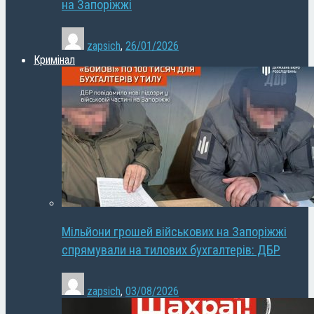
на Запоріжжі
zapsich
,
26/01/2026
Кримінал
Мільйони грошей військових на Запоріжжі
спрямували на тилових бухгалтерів: ДБР
zapsich
,
03/08/2026