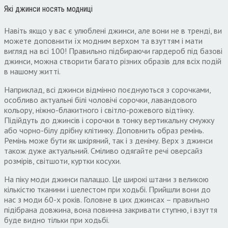
Які джинси носять модниці
Навіть якщо у вас є улюблені джинси, але вони не в тренді, ви
можете доповнити їх модним верхом та взуттям і мати
вигляд на всі 100! Правильно підбираючи гардероб під базові
джинси, можна створити багато різних образів для всіх подій
в нашому житті.
Наприклад, всі джинси відмінно поєднуються з сорочками,
особливо актуальні білі чоловічі сорочки, лавандового
кольору, ніжно-блакитного і світло-рожевого відтінку.
Підійдуть до джинсів і сорочки в тонку вертикальну смужку
або чорно-білу дрібну клітинку. Доповнить образ ремінь.
Ремінь може бути як шкіряний, так і з деніму. Верх з джинси
також дуже актуальний. Сміливо одягайте речі оверсайз
розмірів, світшоти, куртки косухи.
На піку моди джинси палаццо. Це широкі штани з великою
кількістю тканини і шелестом при ходьбі. Прийшли вони до
нас з моди 60-х років. Головне в цих джинсах – правильно
підібрана довжина, вона повинна закривати ступню, і взуття
буде видно тільки при ходьбі.