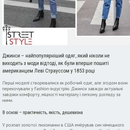
Джинси – найпопулярніший одяг, який ніколи не
виходить з моди відтоді, як були вперше пошиті
американцем Леві Страуссом у 1853 році
Перші моделі створювалися як робочий одяг, але згодом вони
перекочували у fashion-індустрію. Джинси завжди актуальні
завдяки комфорту, міцності матеріалу і легкому догляду за
ними.
В основі – практичність, якість, дешевизна
У розпал золотої лихоманки в США емігрував син німецького