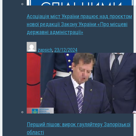
Асоціація міст України працює над проєктом
нової редакції Закону України «Про місцеві
державні адміністрації»
zapsich
,
23/12/2024
Перший пішов: вирок гауляйтеру Запорізької
області