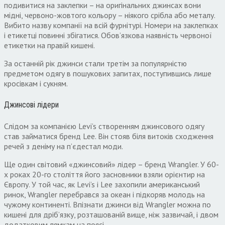
подивитися на заклепки – на оригінальних джинсах вони
мідні, червоно-жовтого кольору – ніякого срібла або металу.
Вибито назву компанії на всій фурнітурі. Номери на заклепках
і етикетці повинні збігатися. Обов’язкова наявність червоної
етикетки на правій кишені.
За останній рік джинси стали третім за популярністю
предметом одягу в пошукових запитах, поступившись лише
кросівкам і сукням.
Джинсові лідери
Слідом за компанією Levi’s створенням джинсового одягу
став займатися бренд Lee. Він стояв біля витоків сходження
речей з деніму на п’єдестал моди.
Ще один світовий «джинсовий» лідер – бренд Wrangler. У 60-
х роках 20-го століття його засновники взяли орієнтир на
Європу. У той час, як Levi’s і Lee захопили американський
ринок, Wrangler перебрався за океан і підкоряв молодь на
чужому континенті. Впізнати джинси від Wrangler можна по
кишені для дріб’язку, розташованій вище, ніж зазвичай, і двом
додатковим лямкам на поясі.