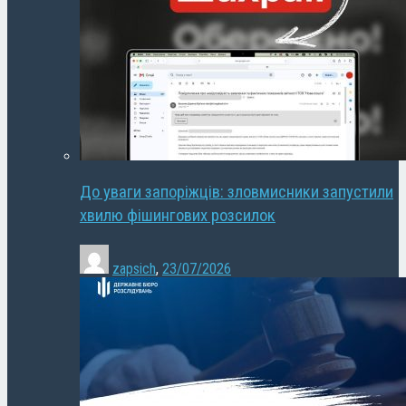
До уваги запоріжців: зловмисники запустили
хвилю фішингових розсилок
zapsich
,
23/07/2026