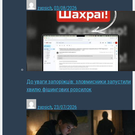
zapsich
,
03/08/2026
До уваги запоріжців: зловмисники запустили
хвилю фішингових розсилок
zapsich
,
23/07/2026