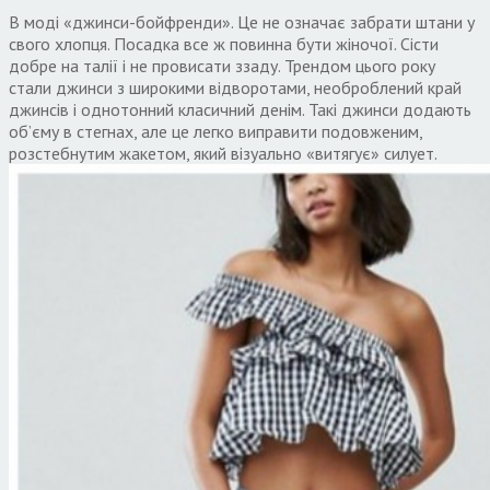
В моді «джинси-бойфренди». Це не означає забрати штани у
свого хлопця. Посадка все ж повинна бути жіночої. Сісти
добре на талії і не провисати ззаду. Трендом цього року
стали джинси з широкими відворотами, необроблений край
джинсів і однотонний класичний денім. Такі джинси додають
об’єму в стегнах, але це легко виправити подовженим,
розстебнутим жакетом, який візуально «витягує» силует.