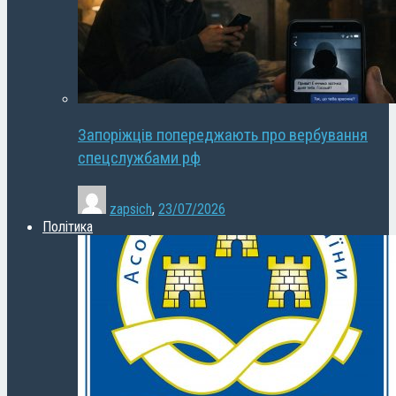
Запоріжців попереджають про вербування
спецслужбами рф
zapsich
,
23/07/2026
Політика