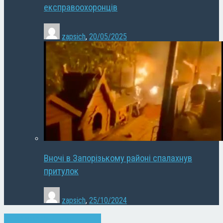
експравоохоронців
zapsich
,
20/05/2025
Вночі в Запорізькому районі спалахнув
притулок
zapsich
,
25/10/2024
Запоріжжя
Новини
Суспільство