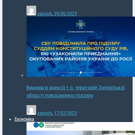
zapsich
,
29/06/2023
Винним в анексії т.о. територій Запорізької
області повідомлено підозру
zapsich
,
17/02/2023
Економіка