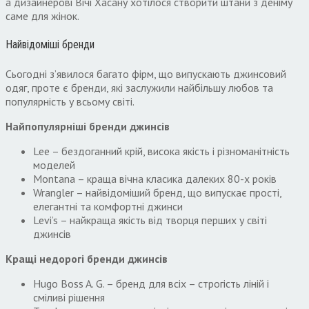
а дизайнерові Вічі Хасану хотілося створити штани з деніму
саме для жінок.
Найвідоміші бренди
Сьогодні з’явилося багато фірм, що випускають джинсовий
одяг, проте є бренди, які заслужили найбільшу любов та
популярність у всьому світі.
Найпопулярніші бренди джинсів
Lee – бездоганний крій, висока якість і різноманітність
моделей
Montana – краща вічна класика далеких 80-х років
Wrangler – найвідоміший бренд, що випускає прості,
елегантні та комфортні джинси
Levi’s – найкраща якість від творця перших у світі
джинсів
Кращі недорогі бренди джинсів
Hugo Boss A. G. – бренд для всіх – строгість ліній і
сміливі рішення