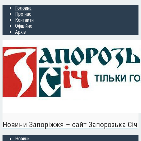
Головна
Про нас
Контакти
Офіційно
Архів
Новини Запоріжжя – сайт Запорозька Січ
Новини