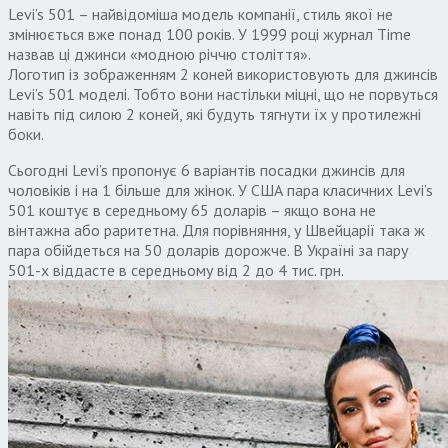
Levi’s 501 – найвідоміша модель компанії, стиль якої не
змінюється вже понад 100 років. У 1999 році журнал Time
назвав ці джинси «модною річчю століття».
Логотип із зображенням 2 коней використовують для джинсів
Levi’s 501 моделі. Тобто вони настільки міцні, що не порвуться
навіть під силою 2 коней, які будуть тягнути їх у протилежні
боки.
Сьогодні Levi’s пропонує 6 варіантів посадки джинсів для
чоловіків і на 1 більше для жінок. У США пара класичних Levi’s
501 коштує в середньому 65 доларів – якщо вона не
вінтажна або раритетна. Для порівняння, у Швейцарії така ж
пара обійдеться на 50 доларів дорожче. В Україні за пару
501-х віддасте в середньому від 2 до 4 тис. грн.