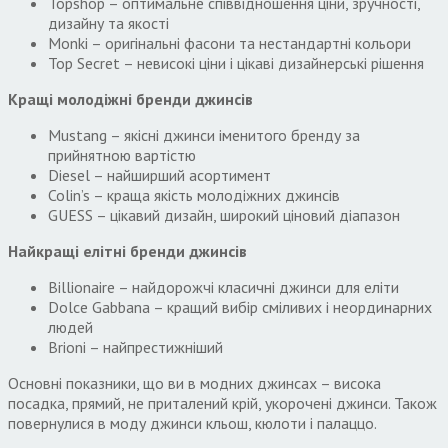
Topshop – оптимальне співвідношення ціни, зручності,
дизайну та якості
Monki – оригінальні фасони та нестандартні кольори
Top Secret – невисокі ціни і цікаві дизайнерські рішення
Кращі молодіжні бренди джинсів
Mustang – якісні джинси іменитого бренду за
прийнятною вартістю
Diesel – найширший асортимент
Colin’s – краща якість молодіжних джинсів
GUESS – цікавий дизайн, широкий ціновий діапазон
Найкращі елітні бренди джинсів
Billionaire – найдорожчі класичні джинси для еліти
Dolce Gabbana – кращий вибір сміливих і неординарних
людей
Brioni – найпрестижніший
Основні показники, що ви в модних джинсах – висока
посадка, прямий, не приталений крій, укорочені джинси. Також
повернулися в моду джинси кльош, кюлоти і палаццо.