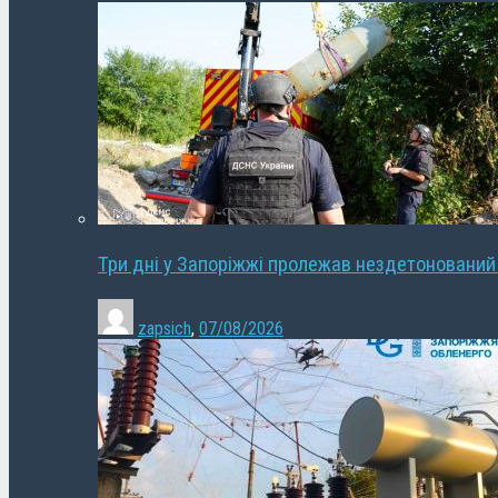
Три дні у Запоріжжі пролежав нездетонований
zapsich
,
07/08/2026