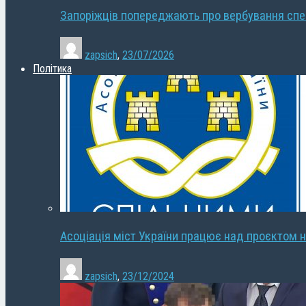
Запоріжців попереджають про вербування сп
zapsich
,
23/07/2026
Політика
Асоціація міст України працює над проєктом н
zapsich
,
23/12/2024