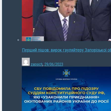
Перший пішов: вирок гауляйтеру Запорізької о
zapsich
,
29/06/2023