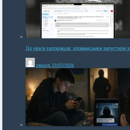
До уваги запоріжців: зловмисники запустили 
zapsich
,
23/07/2026