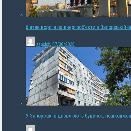
6 атак ворога на енергооб’єкти в Запорізькій о
zapsich
,
07/08/2026
У Запоріжжі відновлюють будинок, пошкодже