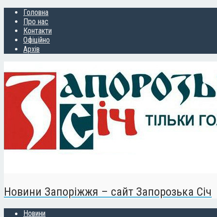
Головна
Про нас
Контакти
Офіційно
Архів
Новини Запоріжжя – сайт Запорозька Січ
Новини