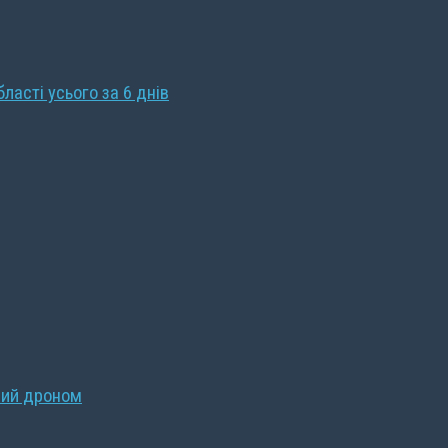
бласті усього за 6 днів
ний дроном