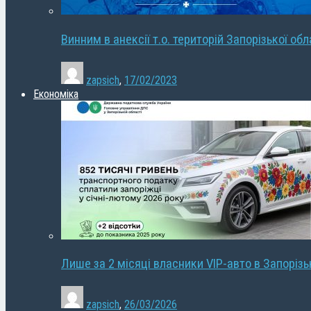
Винним в анексії т.о. територій Запорізької об
zapsich
,
17/02/2023
Економіка
Лише за 2 місяці власники VIP-авто в Запорізь
zapsich
,
26/03/2026