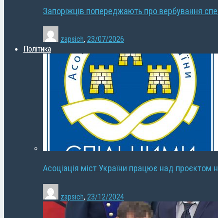
Запоріжців попереджають про вербування сп
zapsich
,
23/07/2026
Політика
Асоціація міст України працює над проєктом н
zapsich
,
23/12/2024