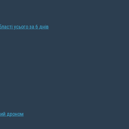
бласті усього за 6 днів
ний дроном