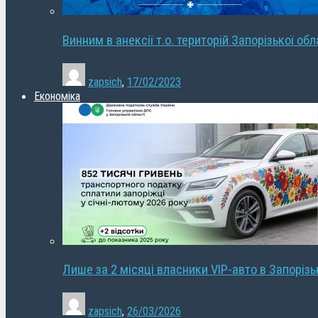
Винним в анексії т.о. територій Запорізької об
zapsich
,
17/02/2023
Економіка
Лише за 2 місяці власники VIP-авто в Запорізь
zapsich
,
26/03/2026