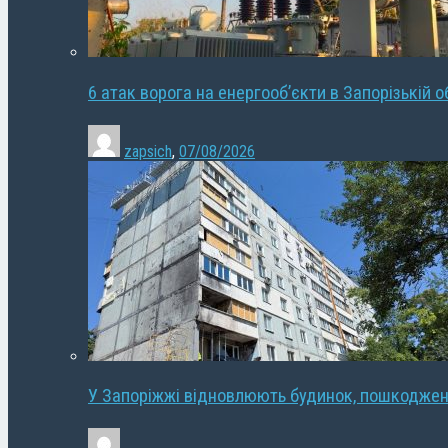
6 атак ворога на енергооб’єкти в Запорізькій о
zapsich
,
07/08/2026
У Запоріжжі відновлюють будинок, пошкодже