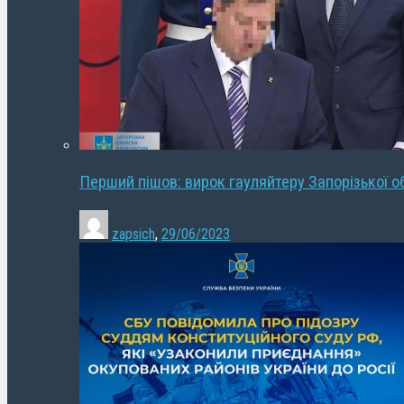
Перший пішов: вирок гауляйтеру Запорізької о
zapsich
,
29/06/2023