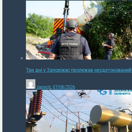
Три дні у Запоріжжі пролежав нездетонований
zapsich
,
07/08/2026