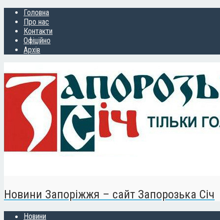
Головна
Про нас
Контакти
Офіційно
Архів
Новини Запоріжжя – сайт Запорозька Січ
Новини