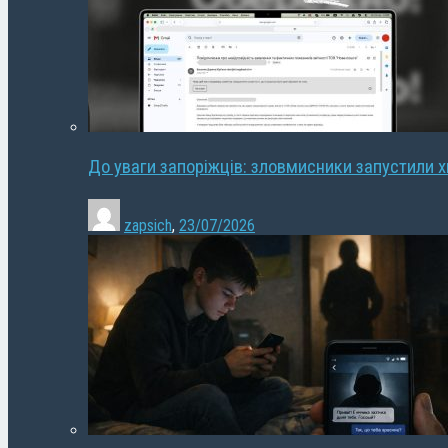
До уваги запоріжців: зловмисники запустили 
zapsich
,
23/07/2026