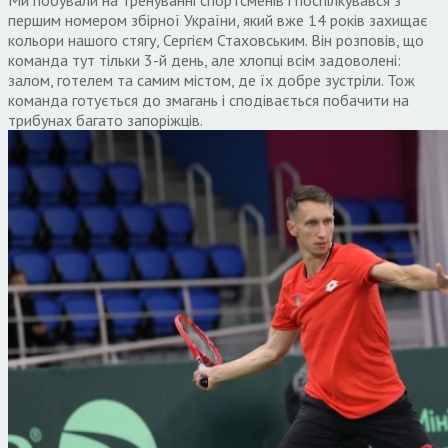
Ми побували на тренуванні спортсменів і поспілкувався з
першим номером збірної України, який вже 14 років захищає
кольори нашого стягу, Сергієм Стаховським. Він розповів, що
команда тут тільки 3-й день, але хлопці всім задоволені:
залом, готелем та самим містом, де їх добре зустріли. Тож
команда готується до змагань і сподівається побачити на
трибунах багато запоріжців.