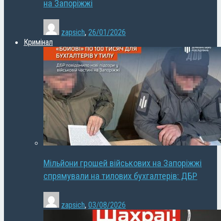
на Запоріжжі
zapsich
,
26/01/2026
Кримінал
Мільйони грошей військових на Запоріжжі
спрямували на тилових бухгалтерів: ДБР
zapsich
,
03/08/2026