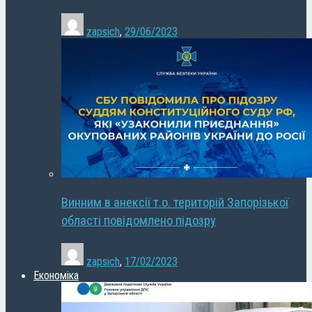
zapsich
,
29/06/2023
Винним в анексії т.о. територій Запорізької
області повідомлено підозру
zapsich
,
17/02/2023
Економіка