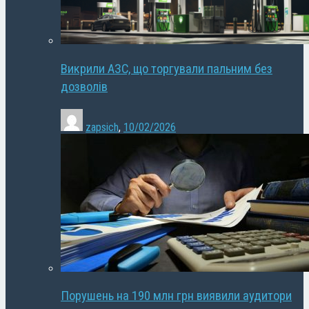
Викрили АЗС, що торгували пальним без
дозволів
zapsich
,
10/02/2026
Порушень на 190 млн грн виявили аудитори