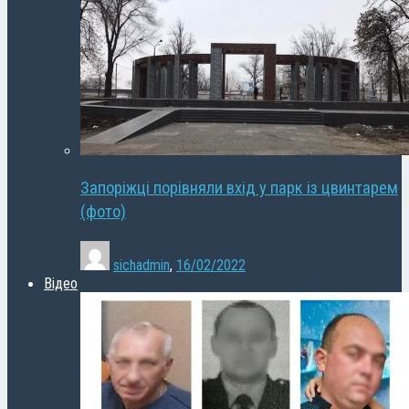
Запоріжці порівняли вхід у парк із цвинтарем
(фото)
sichadmin
,
16/02/2022
Відео