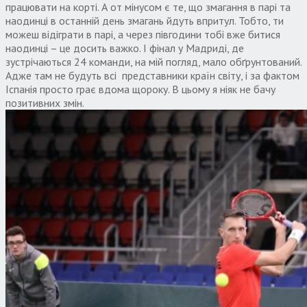
працювати на корті. А от мінусом є те, що змагання в парі та
наодинці в останній день змагань йдуть впритул. Тобто, ти
можеш відіграти в парі, а через півгодини тобі вже битися
наодинці – це досить важко. І фінал у Мадриді, де
зустрічаються 24 команди, на мій погляд, мало обґрунтований.
Адже там не будуть всі представники країн світу, і за фактом
Іспанія просто грає вдома щороку. В цьому я ніяк не бачу
позитивних змін.