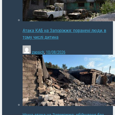
Атака КАБ на Запоріжжя: поранені люди, в
тому числі дитина
zapsich
,
10/08/2026