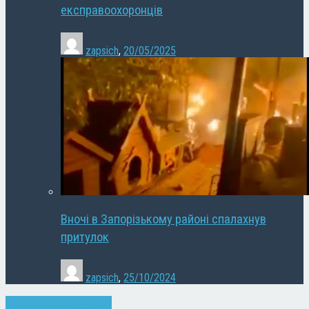
експравоохоронців
zapsich
,
20/05/2025
Вночі в Запорізькому районі спалахнув
притулок
zapsich
,
25/10/2024
Запоріжжя
Новини
Спорт