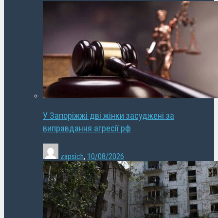
У Запоріжжі дві жінки засуджені за
виправдання агресії рф
zapsich
,
10/08/2026