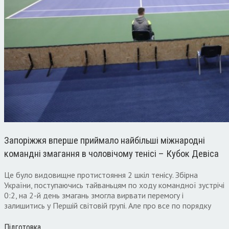
Запоріжжя вперше приймало найбільші міжнародні
командні змагання в чоловічому тенісі – Кубок Девіса
Це було видовищне протистояння 2 шкіл тенісу. Збірна
України, поступаючись тайваньцям по ходу командної зустрічі
0:2, на 2-й день змагань змогла вирвати перемогу і
залишитись у Першій світовій групі. Але про все по порядку
Підготовка