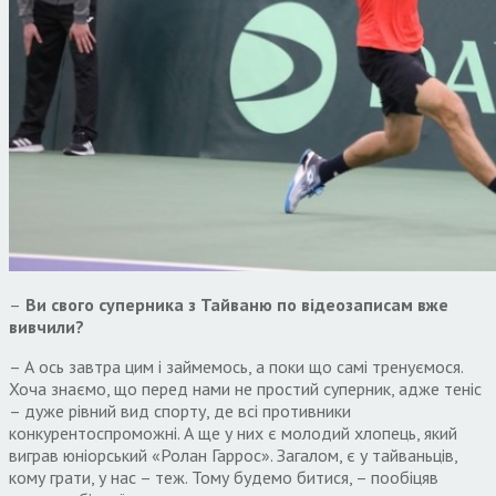
–
Ви свого суперника з Тайваню по відеозаписам вже
вивчили?
– А ось завтра цим і займемось, а поки що самі тренуємося.
Хоча знаємо, що перед нами не простий суперник, адже теніс
– дуже рівний вид спорту, де всі противники
конкурентоспроможні. А ще у них є молодий хлопець, який
виграв юніорський «Ролан Гаррос». Загалом, є у тайваньців,
кому грати, у нас – теж. Тому будемо битися, – пообіцяв