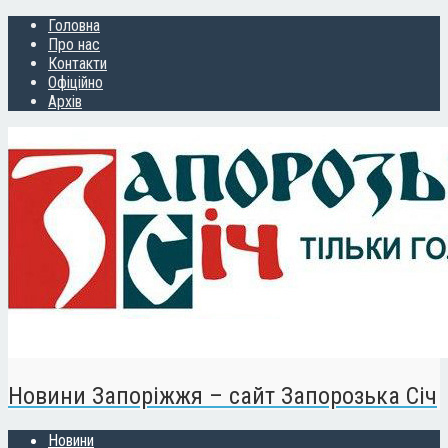
Головна
Про нас
Контакти
Офіційно
Архів
Новини Запоріжжя – сайт Запорозька Січ
Новини