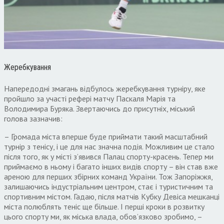
Жеребкування
Напередодні змагань відбулось жеребкування турніру, яке
пройшло за участі рефері матчу Паскаля Марія та
Володимира Буряка. Звертаючись до присутніх, міський
голова зазначив:
– Громада міста вперше буде приймати такий масштабний
турнір з тенісу, і це для нас значна подія. Можливим це стало
після того, як у місті з’явився Палац спорту-красень. Тепер ми
приймаємо в ньому і багато інших видів спорту – він став вже
ареною для перших збірних команд України. Тож Запоріжжя,
залишаючись індустріальним центром, стає і туристичним та
спортивним містом. Гадаю, після матчів Кубку Девіса мешканці
міста полюблять теніс ще більше. І перші кроки в розвитку
цього спорту ми, як міська влада, обов’язково зробимо, –