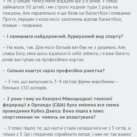
–
Ні, у секцію тенісу мене віддали ще у 6 років. У секції
займалося 50 дітей, і ми строго ходили туди 2 рази на
тиждень. Але паралельно я ще бігав на баскетбол і плавання.
Проте, першим з кола моїх захоплень відпав баскетбол,
пізніше – плавання.
–
І залишився найдорожчий, буржуазний вид спорту?
– На жаль, так. Для моїх батьків він був не з дешевих. Але,
слава Богу, мені щось вдалося із себе зліпити, і я вже багато
років виступаю на професійних кортах.
–
Скільки коштує зараз професійна ракетка?
– З тих, що випускають 3-4 світові фірми-виробники –
близько 150 доларів.
–
2 роки тому на Конгресі Міжнародної тенісної
федерації в Орландо (США) була змінена вся схема
проведення Кубка Девіса. Вона пішла в плюс
спортсменам чи чимось не влаштувала?
– У плюс пішло те, що матчі стали складатися не з 5 сетів, а
тільки з 3. Це і глядачеві сприймати легше, і нам не так важко