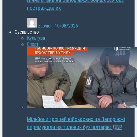
Нічна атака на Запоріжжя: обійшлося без
постраждалих
zapsich
,
10/08/2026
Суспільство
Культура
Спорт
Мільйони грошей військових на Запоріжжі
спрямували на тилових бухгалтерів: ДБР