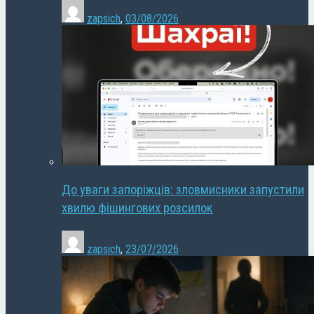
zapsich
,
03/08/2026
До уваги запоріжців: зловмисники запустили
хвилю фішингових розсилок
zapsich
,
23/07/2026