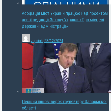
Асоціація міст України працює над проєктом
нової редакції Закону України «Про місцеві
державні адміністрації»
zapsich
,
23/12/2024
Перший пішов: вирок гауляйтеру Запорізької
області