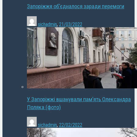
Запоріжжя об’єдналося заради перемоги
sichadmin
,
21/03/2022
У Запоріжжі вшанували пам’ять Олександра
Поляка (фото)
sichadmin
,
22/02/2022