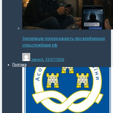
Запоріжців попереджають про вербування
спецслужбами рф
zapsich
,
23/07/2026
Політика