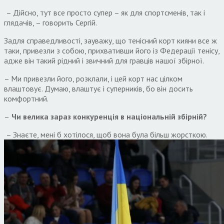
– Дійсно, тут все просто супер – як для спортсменів, так і
глядачів, – говорить Сергій.
Задля справедливості, зауважу, що тенісний корт кияни все ж
таки, привезли з собою, прихвативши його із Федерації тенісу,
адже він такий рідний і звичний для гравців нашої збірної.
– Ми привезли його, розклали, і цей корт нас цілком
влаштовує. Думаю, влаштує і суперників, бо він досить
комфортний.
–
Чи велика зараз конкуренція в національній збірній?
– Знаєте, мені б хотілося, щоб вона була більш жорсткою.