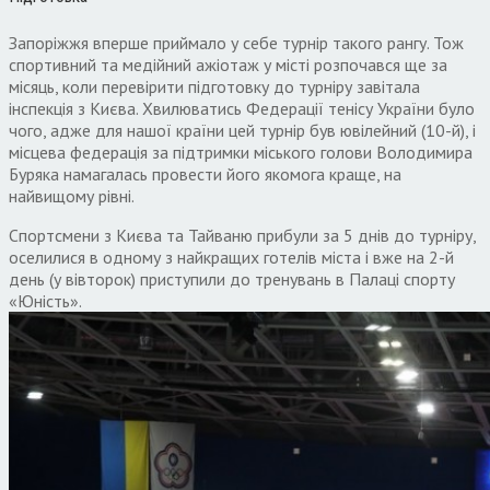
Запоріжжя вперше приймало у себе турнір такого рангу. Тож
спортивний та медійний ажіотаж у місті розпочався ще за
місяць, коли перевірити підготовку до турніру завітала
інспекція з Києва. Хвилюватись Федерації тенісу України було
чого, адже для нашої країни цей турнір був ювілейний (10-й), і
місцева федерація за підтримки міського голови Володимира
Буряка намагалась провести його якомога краще, на
найвищому рівні.
Спортсмени з Києва та Тайваню прибули за 5 днів до турніру,
оселилися в одному з найкращих готелів міста і вже на 2-й
день (у вівторок) приступили до тренувань в Палаці спорту
«Юність».