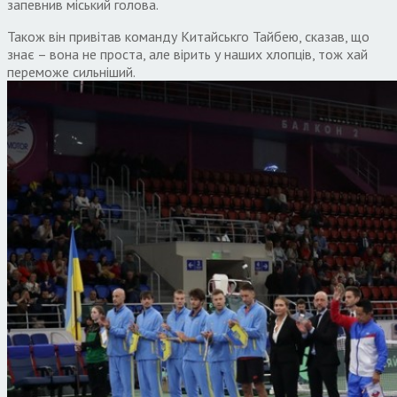
запевнив міський голова.
Також він привітав команду Китайськго Тайбею, сказав, що
знає – вона не проста, але вірить у наших хлопців, тож хай
переможе сильніший.