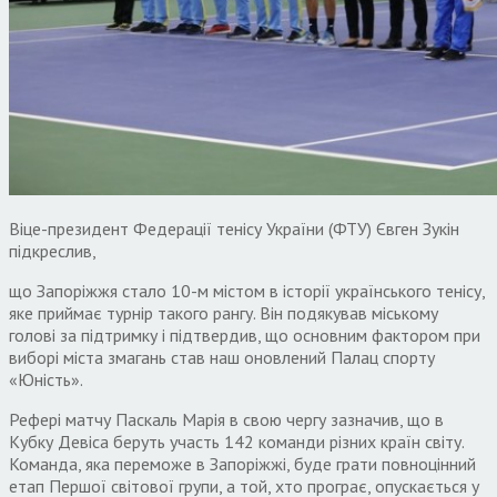
Віце-президент Федерації тенісу України (ФТУ) Євген Зукін
підкреслив,
що Запоріжжя стало 10-м містом в історії українського тенісу,
яке приймає турнір такого рангу. Він подякував міському
голові за підтримку і підтвердив, що основним фактором при
виборі міста змагань став наш оновлений Палац спорту
«Юність».
Рефері матчу Паскаль Марія в свою чергу зазначив, що в
Кубку Девіса беруть участь 142 команди різних країн світу.
Команда, яка переможе в Запоріжжі, буде грати повноцінний
етап Першої світової групи, а той, хто програє, опускається у