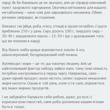
пару). Як би банально це не звучало, але це справді ключовий
пункт здорового харчування. Овочева клітковина для вашого
метаболізму – наче олія для заіржавілого механізму. Обмін
речовин запрацює, як годинник.
Білкової їжі (яйця, риба, м’ясо, птиця) в ідеалі потрібно з’їдати
приблизно 250 г у день. Сиру досить 100 г, твердого сиру –
30-40 г, вершкового масла – 15-30 г (це з урахуванням того,
що ви поклали в кашу).
Від білого хліба краще відмовитися зовсім. А ось
цільнозерновий, бездріжджовий хліб можна.
Вуглеводи і жири – це те, що насичує людину. Але це
найголовніший фактор набору зайвої ваги, тому їхню кількість
потрібно контролювати в першу чергу. Наприклад, сало –
дуже гарний продукт, воно містить селен і корисні ненасичені
жирні кислоти. Однак в той день, коли їсте сало, відмовтеся
від інших жирних продуктів.
І не забувайте балувати себе рибою, адже, до всіх її
корисних властивостей, саме риба допоможе вашим м’язам
бути в тонусі.