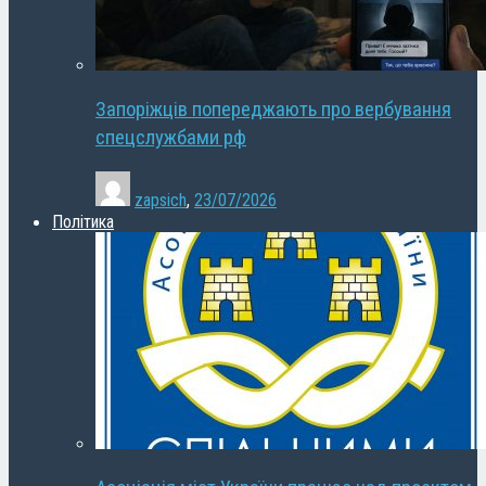
Запоріжців попереджають про вербування
спецслужбами рф
zapsich
,
23/07/2026
Політика