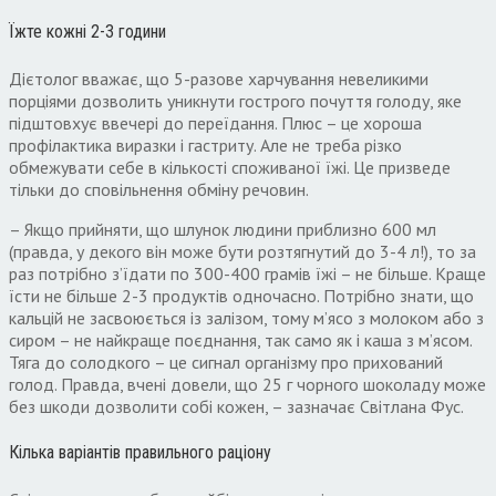
Їжте кожні 2-3 години
Дієтолог вважає, що 5-разове харчування невеликими
порціями дозволить уникнути гострого почуття голоду, яке
підштовхує ввечері до переїдання. Плюс – це хороша
профілактика виразки і гастриту. Але не треба різко
обмежувати себе в кількості споживаної їжі. Це призведе
тільки до сповільнення обміну речовин.
– Якщо прийняти, що шлунок людини приблизно 600 мл
(правда, у декого він може бути розтягнутий до 3-4 л!), то за
раз потрібно з’їдати по 300-400 грамів їжі – не більше. Краще
їсти не більше 2-3 продуктів одночасно. Потрібно знати, що
кальцій не засвоюється із залізом, тому м’ясо з молоком або з
сиром – не найкраще поєднання, так само як і каша з м’ясом.
Тяга до солодкого – це сигнал організму про прихований
голод. Правда, вчені довели, що 25 г чорного шоколаду може
без шкоди дозволити собі кожен, – зазначає Світлана Фус.
Кілька варіантів правильного раціону