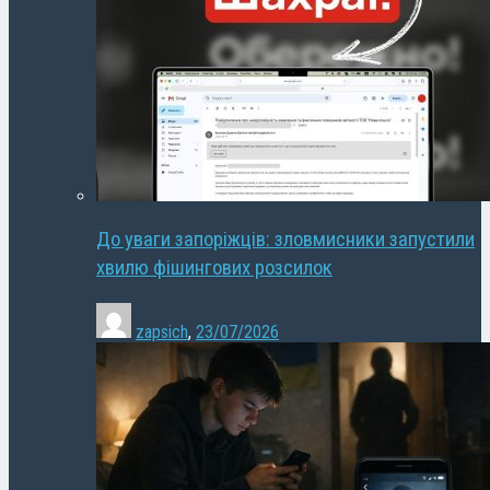
До уваги запоріжців: зловмисники запустили
хвилю фішингових розсилок
zapsich
,
23/07/2026