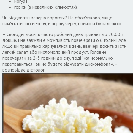
йогурт;
горіхи (в невеликих кількостях).
Чи віддавати вечерю ворогові? Не обов’язково, якщо
пам’ятати, що вечеря, в першу чергу, повинна бути легкою.
– Сьогодні досить часто робочий день триває і до 20:00, і
довше. І не завжди є можливість повечеряти о 6 годині. Але
якщо ви правильно харчувалися вдень, ввечері досить з’їсти
легкий салат або кисломолочний продукт. Головне,
повечеряти за 2-3 години до сну, тоді їжа нормально
перетравиться і ви не будете відчувати дискомфорту, –
розповідає дієтолог.