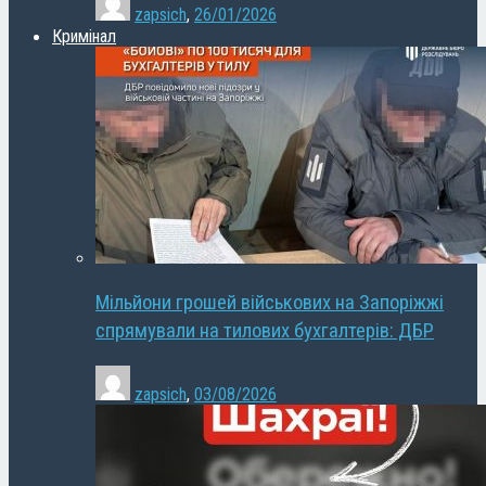
zapsich
,
26/01/2026
Кримінал
Мільйони грошей військових на Запоріжжі
спрямували на тилових бухгалтерів: ДБР
zapsich
,
03/08/2026