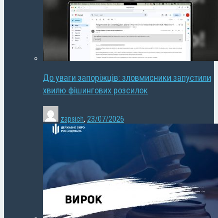
До уваги запоріжців: зловмисники запустили
хвилю фішингових розсилок
zapsich
,
23/07/2026