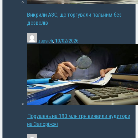
Викрили АЗС, що торгували пальним без
дозволів
zapsich
,
10/02/2026
Порушень на 190 млн грн виявили аудитори
на Запоріжжі