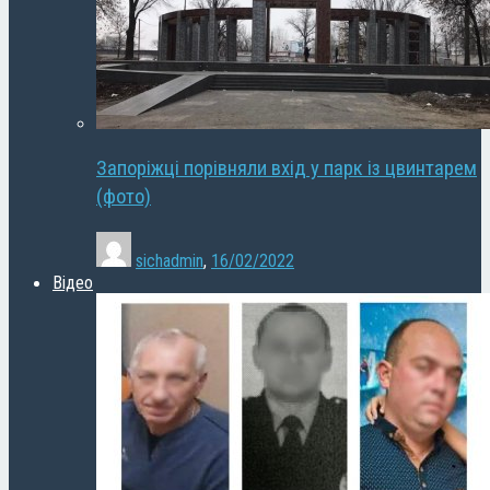
Запоріжці порівняли вхід у парк із цвинтарем
(фото)
sichadmin
,
16/02/2022
Відео