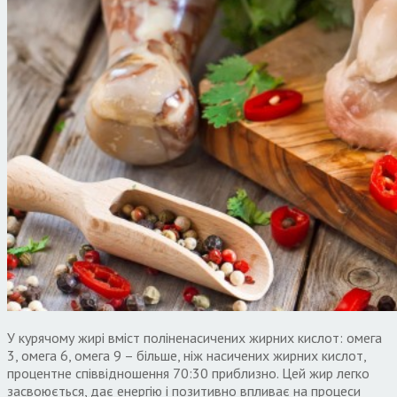
У курячому жирі вміст поліненасичених жирних кислот: омега
3, омега 6, омега 9 – більше, ніж насичених жирних кислот,
процентне співвідношення 70:30 приблизно. Цей жир легко
засвоюється, дає енергію і позитивно впливає на процеси