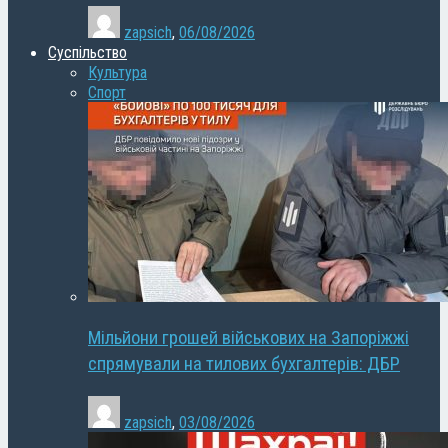
zapsich
,
06/08/2026
Суспільство
Культура
Спорт
Мільйони грошей військових на Запоріжжі
спрямували на тилових бухгалтерів: ДБР
zapsich
,
03/08/2026