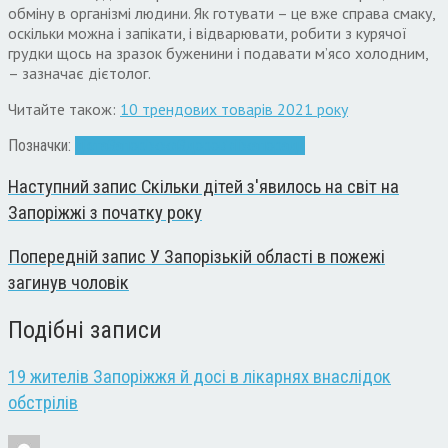
обміну в організмі людини. Як готувати – це вже справа смаку,
оскільки можна і запікати, і відварювати, робити з курячої
грудки щось на зразок буженини і подавати м’ясо холодним,
– зазначає дієтолог.
Читайте також:
10 трендових товарів 2021 року
Позначки:
дієта
Запоріжжя
Здоров'я
їжа
поради
Наступний запис
Скільки дітей з'явилось на світ на
Запоріжжі з початку року
Попередній запис
У Запорізькій області в пожежі
загинув чоловік
Подібні записи
19 жителів Запоріжжя й досі в лікарнях внаслідок
обстрілів