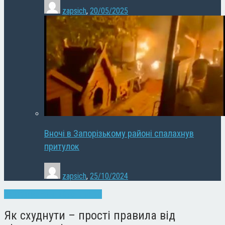
zapsich
,
20/05/2025
Вночі в Запорізькому районі спалахнув
притулок
zapsich
,
25/10/2024
Запоріжжя
Новини
Суспільство
Як схуднути – прості правила від