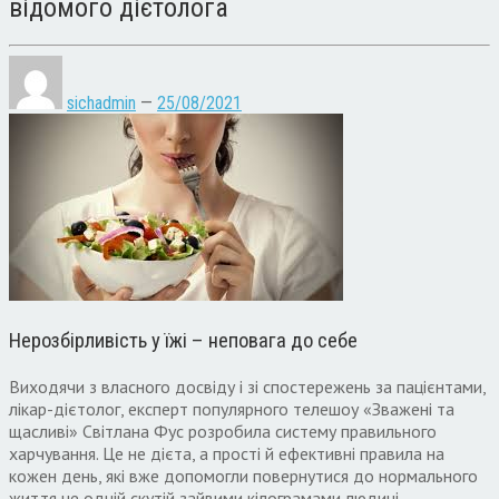
відомого дієтолога
sichadmin
—
25/08/2021
Нерозбірливість у їжі – неповага до себе
Виходячи з власного досвіду і зі спостережень за пацієнтами,
лікар-дієтолог, експерт популярного телешоу «Зважені та
щасливі» Світлана Фус розробила систему правильного
харчування. Це не дієта, а прості й ефективні правила на
кожен день, які вже допомогли повернутися до нормального
життя не одній скутій зайвими кілограмами людині.