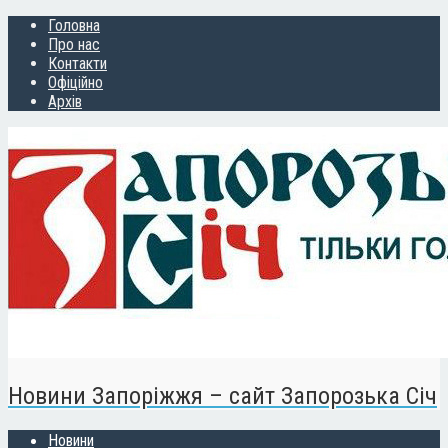
Головна
Про нас
Контакти
Офіційно
Архів
Новини Запоріжжя – сайт Запорозька Січ
Новини