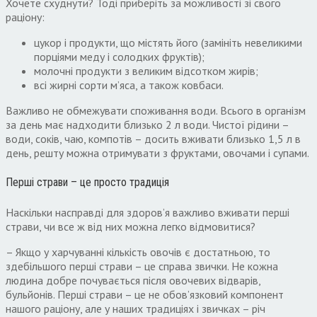
Хочете схуднути? Тоді приберіть за можливості зі свого
раціону:
цукор і продукти, що містять його (замініть невеликими
порціями меду і солодких фруктів);
молочні продукти з великим відсотком жирів;
всі жирні сорти м’яса, а також ковбаси.
Важливо не обмежувати споживання води. Всього в організм
за день має надходити близько 2 л води. Чистої рідини –
води, соків, чаю, компотів – досить вживати близько 1,5 л в
день, решту можна отримувати з фруктами, овочами і супами.
Перші страви – це просто традиція
Наскільки насправді для здоров’я важливо вживати перші
страви, чи все ж від них можна легко відмовитися?
– Якщо у харчуванні кількість овочів є достатньою, то
здебільшого перші страви – це справа звички. Не кожна
людина добре почувається після овочевих відварів,
бульйонів. Перші страви – це не обов’язковий компонент
нашого раціону, але у наших традиціях і звичках – річ