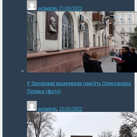
sichadmin
,
21/03/2022
У Запоріжжі вшанували пам’ять Олександра
Поляка (фото)
sichadmin
,
22/02/2022