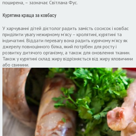
поширена, – зазначає Світлана Фус.
Курятина краща за ковбасу
У харчуванні дітей дієтолог радить замість сосисок і ковбас
приділити увагу нежирному м’ясу – кролятині, курятині та
індичатині. Віддати перевагу вона радить курячому м’ясу як
джерелу повноцінного білка, який потрібен для росту і
розвитку дитячого організму, а також для оновлення тканин.
Також у курятині склад жиру відрізняється від жиру яловичини
або свинини.