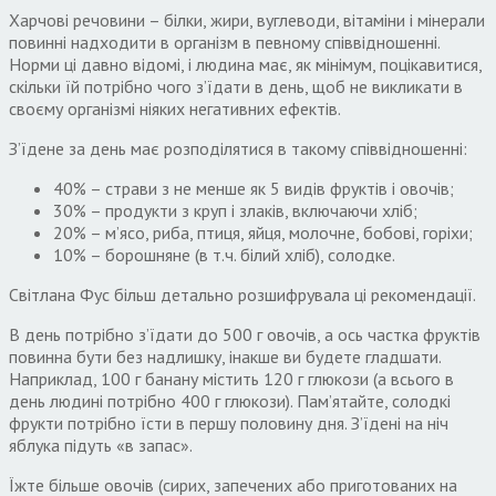
Харчові речовини – білки, жири, вуглеводи, вітаміни і мінерали
повинні надходити в організм в певному співвідношенні.
Норми ці давно відомі, і людина має, як мінімум, поцікавитися,
скільки їй потрібно чого з’їдати в день, щоб не викликати в
своєму організмі ніяких негативних ефектів.
З’їдене за день має розподілятися в такому співвідношенні:
40% – страви з не менше як 5 видів фруктів і овочів;
30% – продукти з круп і злаків, включаючи хліб;
20% – м’ясо, риба, птиця, яйця, молочне, бобові, горіхи;
10% – борошняне (в т.ч. білий хліб), солодке.
Світлана Фус більш детально розшифрувала ці рекомендації.
В день потрібно з’їдати до 500 г овочів, а ось частка фруктів
повинна бути без надлишку, інакше ви будете гладшати.
Наприклад, 100 г банану містить 120 г глюкози (а всього в
день людині потрібно 400 г глюкози). Пам’ятайте, солодкі
фрукти потрібно їсти в першу половину дня. З’їдені на ніч
яблука пі­дуть «в запас».
Їжте більше овочів (сирих, запечених або приготованих на