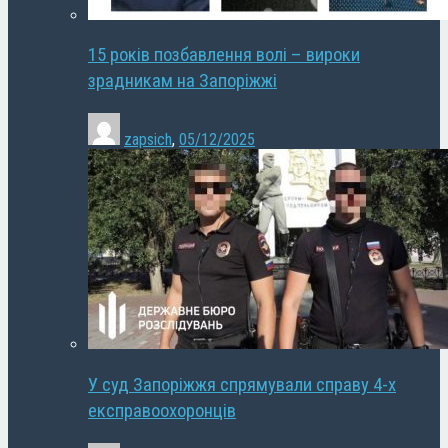
15 років позбавлення волі – вироки
зрадникам на Запоріжжі
zapsich
,
05/12/2025
У суд Запоріжжя спрямували справу 4-х
експравоохоронців