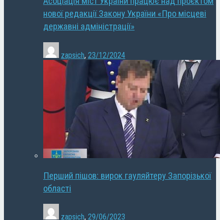
Асоціація міст України працює над проєктом
нової редакції Закону України «Про місцеві
державні адміністрації»
zapsich
,
23/12/2024
Перший пішов: вирок гауляйтеру Запорізької
області
zapsich
,
29/06/2023