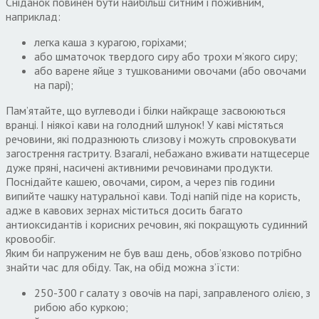
Сніданок повинен бути найбільш ситним і поживним,
наприклад:
легка каша з курагою, горіхами;
або шматочок твердого сиру або трохи м’якого сиру;
або варене яйце з тушкованими овочами (або овочами
на парі);
Пам’ятайте, що вуглеводи і білки найкраще засвоюються
вранці. І ніякої кави на голодний шлунок! У каві містяться
речовини, які подразнюють слизову і можуть спровокувати
загострення гастриту. Взагалі, небажано вживати натщесерце
дуже пряні, насичені активними речовинами продукти.
Поснідайте кашею, овочами, сиром, а через пів години
випийте чашку натуральної кави. Тоді напій піде на користь,
адже в кавових зернах міститься досить багато
антиоксидантів і корисних речовин, які покращують судинний
кровообіг.
Яким би напруженим не був ваш день, обов’язково потрібно
знайти час для обіду. Так, на обід можна з’їсти:
250-300 г салату з овочів на парі, заправленого олією, з
рибою або куркою;